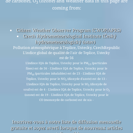
de carbone
), O
(
ozone
) and Weather data in this page are
3
coming from:
Citizen Weather Observer Program (CWOP/APRS)
Czech Hydrometeorological Institute (Český
hydrometeorologický ústav)
Pollution atmosphérique à Teplice, Ustecky, CzechRepublic
L'indice global de qualité de l'air de Teplice, Ustecky
est de 56
L'indince IQA de Teplice, Ustecky pour le PM
(particules
2.5
fines) est de 56 - L'indince IQA de Teplice, Ustecky pour le
PM
(particules inhalables) est de 23 - L'indince IQA de
10
Teplice, Ustecky pour le NO
(dioxyde d'azote) est de 13 -
2
L'indince IQA de Teplice, Ustecky pour le SO
(dioxyde de
2
soufre) est de 4 - L'indince IQA de Teplice, Ustecky pour le O
3
(ozone) est de 19 - L'indince IQA de Teplice, Ustecky pour le
CO (monoxyde de carbone) est de n/a -
Inscrivez-vous à notre liste de diffusion mensuelle
gratuite et soyez averti lorsque de nouveaux articles