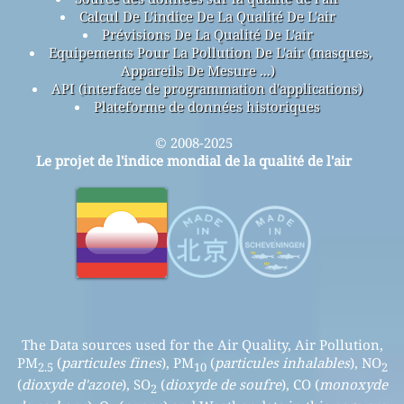
Calcul De L'indice De La Qualité De L'air
Prévisions De La Qualité De L'air
Equipements Pour La Pollution De L'air (masques,
Appareils De Mesure ...)
API (interface de programmation d'applications)
Plateforme de données historiques
© 2008-2025
Le projet de l'indice mondial de la qualité de l'air
The Data sources used for the Air Quality, Air Pollution,
PM
(
particules fines
), PM
(
particules inhalables
), NO
2.5
10
2
(
dioxyde d'azote
), SO
(
dioxyde de soufre
), CO (
monoxyde
2