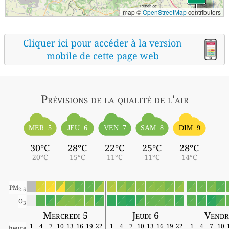
map ©
OpenStreetMap
contributors
Cliquer ici pour accéder à la version
mobile de cette page web
Prévisions
de la qualité de l'air
MER. 5
JEU. 6
VEN. 7
SAM. 8
DIM. 9
30°C
28°C
22°C
25°C
28°C
20°C
15°C
11°C
11°C
14°C
PM
2.5
O
3
Mercredi 5
Jeudi 6
Vendr
1
4
7
10
13
16
19
22
1
4
7
10
13
16
19
22
1
4
7
10
heure