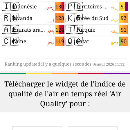
🇮🇩
🇵🇸
130
97
Indonésie
Territoires palestiniens
🇷🇼
🇰🇷
128
92
Rwanda
Corée du Sud
🇦🇪
🇹🇷
124
91
Émirats arabes unis
Turquie
🇨🇳
🇶🇦
119
90
Chine
Qatar
Ranking updated il y a quelques secondes
(6 août 2026 11:11)
Télécharger le widget de l'indice de
qualité de l'air en temps réel 'Air
Quality' pour :