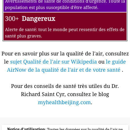
Avertissements de santé de conditions d'urgence. Toute la
population est plus susceptible d'être affecté.
300+
Dangereux
Alerte de santé: tout le monde peut ressentir des effets de
santé plus graves.
Pour en savoir plus sur la qualité de l'air, consultez
le
sujet Qualité de l'air sur Wikipedia
ou
le guide
AirNow de la qualité de l'air et de votre santé
.
Pour des conseils de santé très utiles du Dr.
Richard Saint Cyr, consultez le blog
myhealthbeijing.com
.
Notice d'utilisation
: Toutes les données sur la qualité de l'air ne