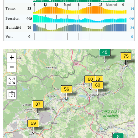
Temp.
23
14
Pression
998
995
Humidité
79
34
Vent
0
0
+
−