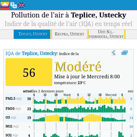
Pollution de l'air à
Teplice, Ustecky
Indice de la qualité de l'air (IQA) en temps réel
Usti N.l.-
Teplice, Ustecky
Krupka, Ustecky
vseboricka, Ustecky
IQA de
Teplice, Ustecky
:
Indice de la qualité de l'air (IQA) à Teplice, 
Modéré
56
Mise à jour le Mercredi 8:00
température:
23
°C
actuel
les 2 derniers jours
min
PM2.5
56
9
AQI
PM10
23
6
AQI
O3
19
14
AQI
NO2
-
10
AQI
SO2
4
2
AQI