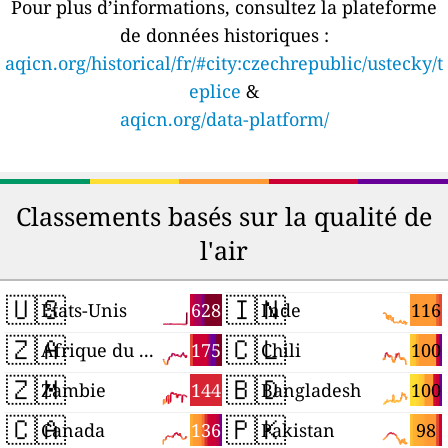
Pour plus d’informations, consultez la plateforme
de données historiques :
aqicn.org/historical/fr/#city:czechrepublic/ustecky/t
eplice
&
aqicn.org/data-platform/
Classements basés sur la qualité de
l'air
🇺🇸
🇮🇳
628
116
États-Unis
Inde
🇿🇦
🇨🇱
175
100
Afrique du Sud
Chili
🇿🇲
🇧🇩
144
100
Zambie
Bangladesh
🇨🇦
🇵🇰
136
98
Canada
Pakistan