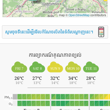
map ©
OpenStreetMap
contributors
សូមចុចទីនេះដើម្បីមើលកំណែចល័តនៃទំព័របណ្តាញនេះ។
ការព្យាករណ៍គុណភាពខ្យល់
FRI 7
SAT 8
SUN 9
MON 10
TUE 11
26°C
27°C
32°C
34°C
28°C
16°C
13°C
14°C
18°C
18°C
PM
2.5
O
3