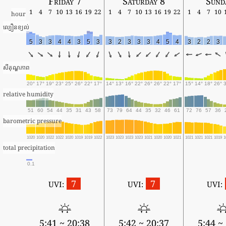
Friday 7
Saturday 8
Sund
1
4
7
10
13
16
19
22
1
4
7
10
13
16
19
22
1
4
7
10
hour
ល្បឿនខ្យល់
5
3
3
4
4
3
5
3
3
2
3
3
3
4
5
4
3
2
2
3
សីតុណ្ហភាព
20°
17°
19°
23°
25°
26°
22°
17°
14°
13°
16°
22°
26°
26°
22°
17°
15°
14°
18°
26°
relative humidity
51
60
54
44
35
31
43
58
73
79
64
44
35
32
46
61
72
76
57
36
barometric pressure
1020
1020
1022
1022
1020
1019
1019
1022
1023
1023
1023
1023
1021
1020
1020
1021
1021
1021
1021
1019
1
total precipitation
0.1
7
7
UVI:
UVI:
UVI:
5:41 ~ 20:38
5:42 ~ 20:37
5:44 ~