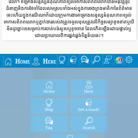
វេលា។ គម្រោងសន្ទស្សន៍គុណភាពខ្យល់អាកាសពិភពលោកបានអនុវត្តនូវ
ជំនាញនិងការថែទាំដែលសមស្របទាំងអស់ក្នុងការចងក្រងមាតិកានៃព័ត៌មាន
នេះហើយក្នុងករណីណាក៏ដោយក្រុមការងារគម្រោងសន្ទស្សន៍គុណភាពខ្យល់
អាកាសពិភពលោកឬភ្នាក់ងាររបស់វាត្រូវទទួលខុសត្រូវលើកិច្ចសន្យាខូចខាតឬបើ
មិនដូច្នោះទេសម្រាប់ការបាត់បង់របួសឬខូចខាត ដែលកើតឡើងដោយផ្ទាល់ឬ
ដោយប្រយោលពីការផ្គត់ផ្គង់ទិន្នន័យនេះ។
Home
Here
Home
Here
Map
Get a mask!
Faq
Search