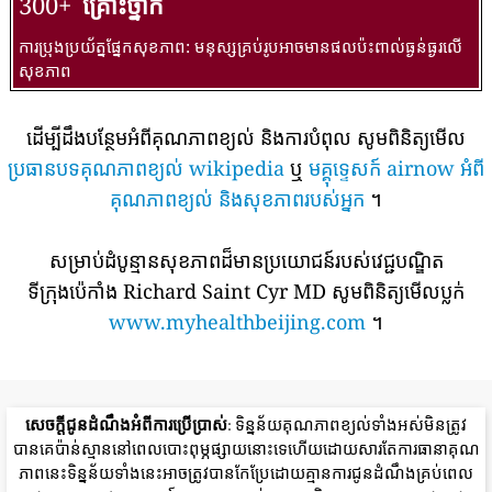
300+
គ្រោះថ្នាក់
ការប្រុងប្រយ័ត្នផ្នែកសុខភាព: មនុស្សគ្រប់រូបអាចមានផលប៉ះពាល់ធ្ងន់ធ្ងរលើ
សុខភាព
ដើម្បីដឹងបន្ថែមអំពីគុណភាពខ្យល់ និងការបំពុល សូមពិនិត្យមើល
ប្រធានបទគុណភាពខ្យល់ wikipedia
ឬ
មគ្គុទ្ទេសក៍ airnow អំពី
គុណភាពខ្យល់ និងសុខភាពរបស់អ្នក
។
សម្រាប់ដំបូន្មានសុខភាពដ៏មានប្រយោជន៍របស់វេជ្ជបណ្ឌិត
ទីក្រុងប៉េកាំង Richard Saint Cyr MD សូមពិនិត្យមើលប្លក់
www.myhealthbeijing.com
។
សេចក្តីជូនដំណឹងអំពីការប្រើប្រាស់
: ទិន្នន័យគុណភាពខ្យល់ទាំងអស់មិនត្រូវ
បានគេប៉ាន់ស្មាននៅពេលបោះពុម្ភផ្សាយនោះទេហើយដោយសារតែការធានាគុណ
ភាពនេះទិន្នន័យទាំងនេះអាចត្រូវបានកែប្រែដោយគ្មានការជូនដំណឹងគ្រប់ពេល