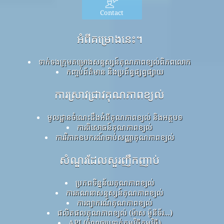
Contact
អំពីគម្រោងនេះ។
ទាក់ទងក្រុមគម្រោងសន្ទស្សន៍គុណភាពខ្យល់ពិភពលោក
កញ្ចប់ព័ត៌មាន និងប្រព័ន្ធផ្សព្វផ្សាយ
ការស្រាវជ្រាវគុណភាពខ្យល់
មូលដ្ឋានចំណេះដឹងអំពីគុណភាពខ្យល់ និងអត្ថបទ
ការពិសោធន៍គុណភាពខ្យល់
ការវិភាគឧបករណ៍ចាប់សញ្ញាគុណភាពខ្យល់
សំណួរដែលសួរញឹកញាប់
ប្រភពទិន្នន័យគុណភាពខ្យល់
ការគណនាសន្ទស្សន៍គុណភាពខ្យល់
ការព្យាករណ៍គុណភាពខ្យល់
ផលិតផលគុណភាពខ្យល់ (ម៉ាស ម៉ូនីទ័រ...)
API (ចំណុចប្រទាក់កម្មវិធីកម្មវិធី)