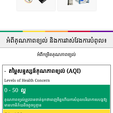
អំពីគុណភាពខ្យល់ និងការវាស់វែងការបំពុល៖
អំពីកម្រិតគុណភាពខ្យល់
-
តម្លៃសន្ទស្សន៍គុណភាពខ្យល់ (AQI)
Levels of Health Concern
0 - 50
ល្អ
គុណភាពខ្យល់ត្រូវបានចាត់ទុកថាពេញចិត្តហើយការបំពុលបរិយាកាសបង្កឱ្យ
មានហានិភ័យតិចតួចឬគ្មាន