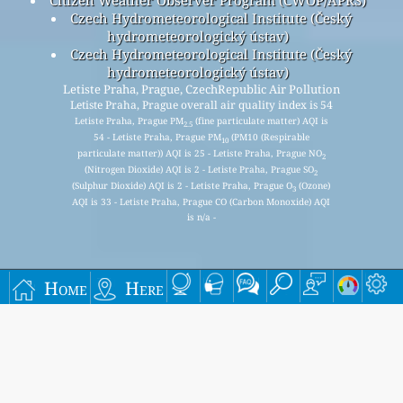
Czech Hydrometeorological Institute (Český
hydrometeorologický ústav)
Czech Hydrometeorological Institute (Český
hydrometeorologický ústav)
Letiste Praha, Prague, CzechRepublic Air Pollution
Letiste Praha, Prague overall air quality index is 54
Letiste Praha, Prague PM
(fine particulate matter) AQI is
2.5
54 - Letiste Praha, Prague PM
(PM10 (Respirable
10
particulate matter)) AQI is 25 - Letiste Praha, Prague NO
2
(Nitrogen Dioxide) AQI is 2 - Letiste Praha, Prague SO
2
(Sulphur Dioxide) AQI is 2 - Letiste Praha, Prague O
(Ozone)
3
AQI is 33 - Letiste Praha, Prague CO (Carbon Monoxide) AQI
is n/a -
Signup for our free monthly mailing list, and get
Home
Here
notified when new articles are available.
submit
This page has been generated on Friday, Aug 7th 2026, 12:50 pm CST from jp2n