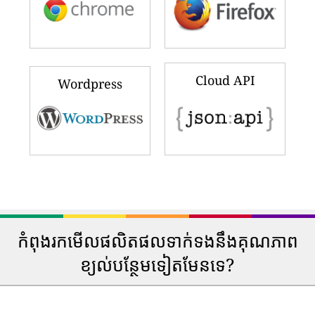
Cloud API
Wordpress
កំពុងរកមើលផលិតផលទាក់ទងនឹងគុណភាព
ខ្យល់បន្ថែមទៀតមែនទេ?