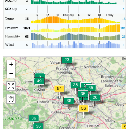
NO2
2
1
AQI
SO2
-
1
AQI
Temp
16
16
Pressure
1021
1014
Humidity
63
26
Wind
4
1
+
−