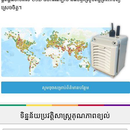
ស្រេចចិត្ត។
សូមចុចសម្រាប់ព័ត៌មានបន្ថែម
ទិន្នន័យប្រវត្តិសាស្រ្តគុណភាពខ្យល់