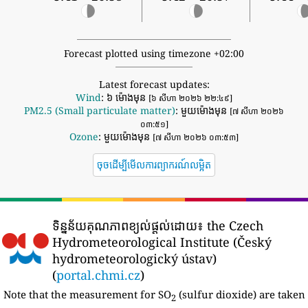
Forecast plotted using timezone +02:00
Latest forecast updates:
Wind
: ៦ ម៉ោងមុន
[៦ សីហា ២០២៦ ២២:៤៩]
PM2.5 (Small particulate matter)
: មួយម៉ោងមុន
[៧ សីហា ២០២៦
០៣:៥១]
Ozone
: មួយម៉ោងមុន
[៧ សីហា ២០២៦ ០៣:៥៣]
ចុចដើម្បីមើលការព្យាករណ៍លម្អិត
ទិន្នន័យគុណភាពខ្យល់ផ្តល់ដោយ៖
the Czech
Hydrometeorological Institute (Český
hydrometeorologický ústav)
(
portal.chmi.cz
)
Note that the measurement for SO
(sulfur dioxide) are taken
2