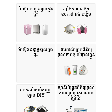
ម៉ាស៊ីនបន្សុទ្ធខ្យល់ក្នុង
របាំងការពារ និង
ផ្ទះ
ឧបករណ៍ដកដង្ហើម
ម៉ាស៊ីនបន្សុទ្ធខ្យល់ក្នុង
ឧបករណ៍ត្រួតពិនិត្យ
ផ្ទះ
គុណភាពខ្យល់ផ្ទាល់ខ្លួន
ស្ថានីយ៍ត្រួតពិនិត្យគុណ
ឧបករណ៍ចាប់សញ្ញា
ភាពខ្យល់ប្រកបដោយ
ខ្យល់ DIY
វិជ្ជាជីវៈ