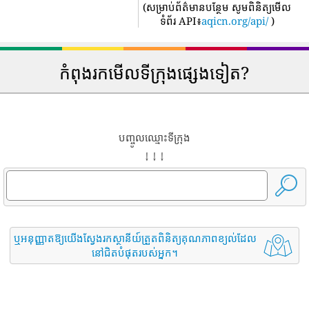
(
សម្រាប់ព័ត៌មានបន្ថែម សូមពិនិត្យមើល
ទំព័រ API៖
aqicn.org/api/
)
កំពុងរកមើលទីក្រុងផ្សេងទៀត?
បញ្ចូលឈ្មោះទីក្រុង
↓ ↓ ↓
ឬអនុញ្ញាតឱ្យយើងស្វែងរកស្ថានីយ៍ត្រួតពិនិត្យគុណភាពខ្យល់ដែល
នៅជិតបំផុតរបស់អ្នក។