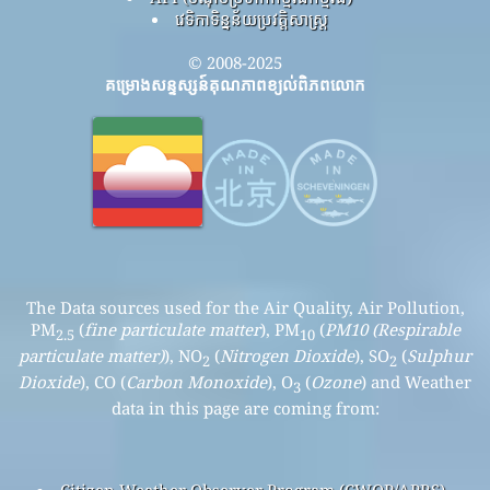
វេទិកាទិន្នន័យប្រវត្តិសាស្ត្រ
© 2008-2025
គម្រោងសន្ទស្សន៍គុណភាពខ្យល់ពិភពលោក
The Data sources used for the Air Quality, Air Pollution,
PM
(
fine particulate matter
), PM
(
PM10 (Respirable
2.5
10
particulate matter)
), NO
(
Nitrogen Dioxide
), SO
(
Sulphur
2
2
Dioxide
), CO (
Carbon Monoxide
), O
(
Ozone
) and Weather
3
data in this page are coming from:
Citizen Weather Observer Program (CWOP/APRS)