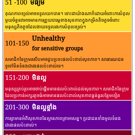
51 -100
មធ្យម
គុណភាពខ្យល់អាចទទួលយកបាន។ ទោះជាយ៉ាងណាក៏ដោយចំពោះការបំពុល
មួយចំនួនវាអាចមានការព្រួយបារម្ភខាងសុខភាពក្នុងកម្រិតតិចតួចចំពោះ
មនុស្សតិចតួចដែលងាយទទួលរងការបំពុលខ្យល់។
Unhealthy
101-150
for sensitive groups
សមាជិកនៃក្រុមរសើបអាចជួបប្រទះផលប៉ះពាល់សុខភាព។ សាធារណជន​
ទូទៅ​មិន​ទំនង​ជា​រង​ផល​ប៉ះពាល់​ទេ។
151-200
មិនល្អ
មនុស្សគ្រប់រូបអាចចាប់ផ្តើមមានផលប៉ះពាល់ដល់សុខភាព។ សមាជិកនៃក្រុម
ដែលប្រកាន់អក្សរតូចធំអាចមានផលប៉ះពាល់សុខភាពធ្ងន់ធ្ងរបន្ថែមទៀត
201-300
មិនល្អខ្លាំង
ការព្រមានអំពីសុខភាពនៃស្ថានភាពគ្រាអាសន្ន។ ប្រជាជនទាំងមូលទំនង
ជារងផលប៉ះពាល់។