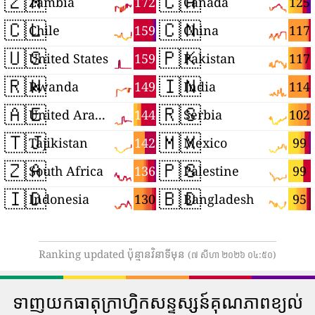
🇿🇲
🇨🇦
172
125
Zambia
Canada
🇨🇱
🇨🇳
159
117
Chile
China
🇺🇸
🇵🇰
159
117
United States
Pakistan
🇷🇼
🇮🇳
149
114
Rwanda
India
🇦🇪
🇷🇸
144
102
United Arab Emirates
Serbia
🇹🇯
🇲🇽
142
99
Tajikistan
Mexico
🇿🇦
🇵🇸
136
99
South Africa
Palestine
🇮🇩
🇧🇩
130
95
Indonesia
Bangladesh
Ranking updated ប៉ុន្មានវិនាទីមុន
(៧ សីហា ២០២៦ ០៤:៥០)
ទាញយកធាតុក្រាហ្វិកសន្ទស្សន៍គុណភាពខ្យល់