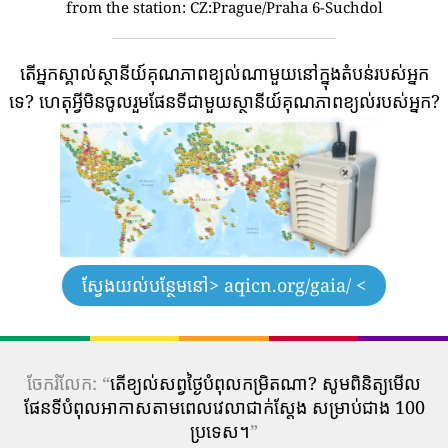
from the station:
CZ:Prague/Praha 6-Suchdol
តើអ្នកស្គាល់ស្ថានីយ៍គុណភាពខ្យល់ណាមួយនៅក្នុងតំបន់របស់អ្នក
ទេ?
ហេតុអ្វីមិនចូលរួមផែនទីជាមួយស្ថានីយ៍គុណភាពខ្យល់របស់អ្នក?
ស្វែងយល់បន្ថែមនៅ
> aqicn.org/gaia/ <
ចែករំលែក: “
តើ​ខ្យល់​សព្វថ្ងៃ​បំពុល​កម្រិត​ណា? សូមពិនិត្យមើល
ផែនទីបំពុលអាកាសតាមពេលវេលាជាក់ស្តែង សម្រាប់ជាង 100
ប្រទេស។
”