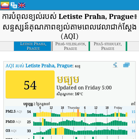
ការបំពុលខ្យល់របស់
Letiste Praha, Prague
៖
សន្ទស្សន៍គុណភាពខ្យល់តាមពេលវេលាជាក់ស្តែង
(AQI)
Letiste Praha,
Pha6-veleslavin,
Pha5-stodulky,
Prague
Prague
Prague
AQI របស់
Letiste Praha, Prague
:
សន្ទស្សន៍គុណភាពខ្យល់តាមពេលវេលាពិតរបស
មធ្យម
54
Updated on Friday 5:00
សីតុណ្ហភាព:
16
°C
បច្ចុប្បន្ន
2 ថ្ងៃកន្លងទៅ
នាទី
PM2.5
54
15
AQI
PM10
25
13
AQI
O3
33
16
AQI