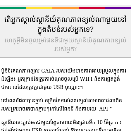
តើអ្នកស្គាល់ស្ថានីយ៍គុណភាពខ្យល់ណាមួយនៅ
ក្នុងតំបន់របស់អ្នកទេ?
ហេតុអ្វីមិនចូលរួមផែនទីជាមួយស្ថានីយ៍គុណភាពខ្យល់
របស់អ្នក?
ម៉ូនីទ័រគុណភាពខ្យល់ GAIA របស់យើងមានភាពងាយស្រួលក្នុងការ
ដំឡើង៖ អ្នកគ្រាន់តែត្រូវការចំណុចចូលប្រើ WIFI និងការផ្គត់ផ្គង់
ថាមពលដែលត្រូវគ្នាជាមួយ USB ប៉ុណ្ណោះ។
នៅពេលដែលបានភ្ជាប់ កម្រិតនៃការបំពុលខ្យល់តាមពេលវេលាពិត
របស់អ្នកអាចរកបានភ្លាមៗនៅលើផែនទី និងតាមរយៈ API ។
ស្ថានីយនេះភ្ជាប់មកជាមួយខ្សែថាមពលមិនជ្រាបទឹក 10 ម៉ែត្រ ការ
ផ្គត់ផ្គង់ថាមពល USB ឧបករណ៍ភ្ជាប់ និងបន្ទះស្រូបពន្លឺព្រះអាទិត្យ