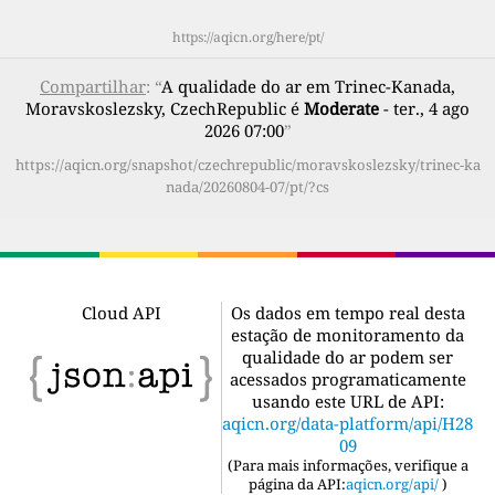
https://aqicn.org/here/pt/
Compartilhar
: “
A qualidade do ar em Trinec-Kanada,
Moravskoslezsky, CzechRepublic é
Moderate
- ter., 4 ago
2026 07:00
”
https://aqicn.org/snapshot/czechrepublic/moravskoslezsky/trinec-ka
nada/20260804-07/pt/?cs
Cloud API
Os dados em tempo real desta
estação de monitoramento da
qualidade do ar podem ser
acessados programaticamente
usando este URL de API:
aqicn.org/data-platform/api/H28
09
(
Para mais informações, verifique a
página da API:
aqicn.org/api/
)