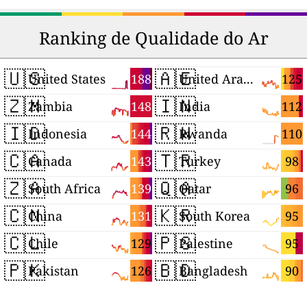
Ranking de Qualidade do Ar
🇺🇸
🇦🇪
188
125
United States
United Arab Emirates
🇿🇲
🇮🇳
148
112
Zambia
India
🇮🇩
🇷🇼
144
110
Indonesia
Rwanda
🇨🇦
🇹🇷
143
98
Canada
Turkey
🇿🇦
🇶🇦
139
96
South Africa
Qatar
🇨🇳
🇰🇷
131
95
China
South Korea
🇨🇱
🇵🇸
129
95
Chile
Palestine
🇵🇰
🇧🇩
126
90
Pakistan
Bangladesh