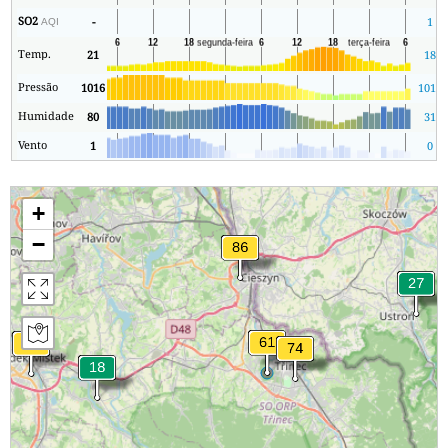
SO2
-
1
AQI
Temp.
21
18
Pressão
1016
1014
Humidade
80
31
Vento
1
0
+
−