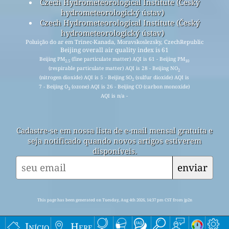
Czech Hydrometeorological Institute (Český
hydrometeorologický ústav)
Czech Hydrometeorological Institute (Český
hydrometeorologický ústav)
Poluição do ar em Trinec-Kanada, Moravskoslezsky, CzechRepublic
Beijing overall air quality index is 61
Beijing PM
(fine particulate matter) AQI is 61 - Beijing PM
2.5
10
(respirable particulate matter) AQI is 28 - Beijing NO
2
(nitrogen dioxide) AQI is 5 - Beijing SO
(sulfur dioxide) AQI is
2
7 - Beijing O
(ozone) AQI is 26 - Beijing CO (carbon monoxide)
3
AQI is n/a -
Cadastre-se em nossa lista de e-mail mensal gratuita e
seja notificado quando novos artigos estiverem
disponíveis.
enviar
This page has been generated on Tuesday, Aug 4th 2026, 14:37 pm CST from jp2n
Início
Here