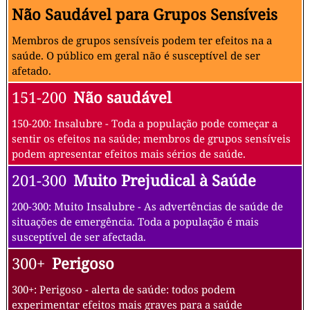
Não Saudável para Grupos Sensíveis
Membros de grupos sensíveis podem ter efeitos na a
saúde. O público em geral não é susceptível de ser
afetado.
151-200
Não saudável
150-200: Insalubre - Toda a população pode começar a
sentir os efeitos na saúde; membros de grupos sensíveis
podem apresentar efeitos mais sérios de saúde.
201-300
Muito Prejudical à Saúde
200-300: Muito Insalubre - As advertências de saúde de
situações de emergência. Toda a população é mais
susceptível de ser afectada.
300+
Perigoso
300+: Perigoso - alerta de saúde: todos podem
experimentar efeitos mais graves para a saúde