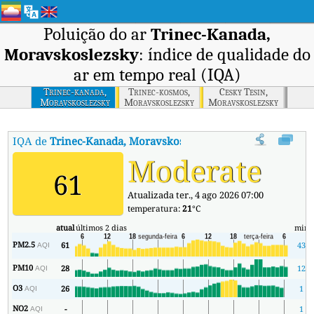
Poluição do ar
Trinec-Kanada,
Moravskoslezsky
: índice de qualidade do
ar em tempo real (IQA)
Trinec-kanada,
Trinec-kosmos,
Cesky Tesin,
Moravskoslezsky
Moravskoslezsky
Moravskoslezsky
IQA de
Trinec-Kanada, Moravskoslezsky
:
Índice de Qualidade do
Moderate
61
Atualizada ter., 4 ago 2026 07:00
temperatura:
21
°C
atual
últimos 2 dias
min
PM2.5
61
43
AQI
PM10
28
12
AQI
O3
26
1
AQI
NO2
-
1
AQI