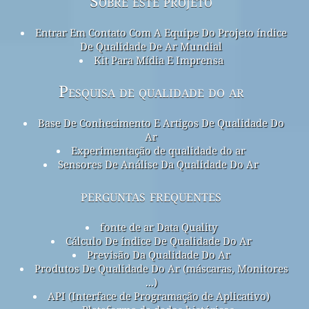
Sobre este projeto
Entrar Em Contato Com A Equipe Do Projeto índice
De Qualidade De Ar Mundial
Kit Para Mídia E Imprensa
Pesquisa de qualidade do ar
Base De Conhecimento E Artigos De Qualidade Do
Ar
Experimentação de qualidade do ar
Sensores De Análise Da Qualidade Do Ar
perguntas frequentes
fonte de ar Data Quality
Cálculo De índice De Qualidade Do Ar
Previsão Da Qualidade Do Ar
Produtos De Qualidade Do Ar (máscaras, Monitores
...)
API (Interface de Programação de Aplicativo)