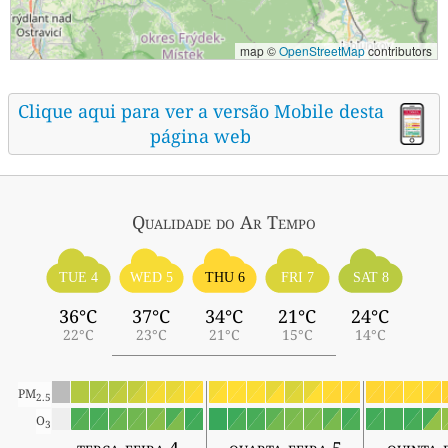
map ©
OpenStreetMap
contributors
Clique aqui para ver a versão Mobile desta
página web
Qualidade do Ar
Tempo
TUE 4
WED 5
THU 6
FRI 7
SAT 8
36°C
37°C
34°C
21°C
24°C
22°C
23°C
21°C
15°C
14°C
PM
2.5
O
3
terça-feira 4
quarta-feira 5
quinta-