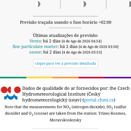
Previsão traçada usando o fuso horário +02:00
Últimas atualizações de previsão:
Vento
: há 2 dias
[4 de Ago de 2026 04:54]
fine particulate matter
: há 2 dias
[4 de Ago de 2026 03:50]
ozone
: há 2 dias
[4 de Ago de 2026 03:53]
clique para ver a previsão detalhada
Dados de qualidade do ar fornecidos por:
the Czech
Hydrometeorological Institute (Český
hydrometeorologický ústav) (
portal.chmi.cz
)
Note that the measurements for NO
(nitrogen dioxide), SO
(sulfur
2
2
dioxide) and O
(ozone) are taken from the station:
Trinec-Kosmos,
3
Moravskoslezsky