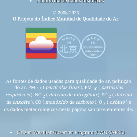
Plataforma de dados históricos
© 2008-2025
O Projeto do Índice Mundial de Qualidade do Ar
As fontes de dados usadas para qualidade do ar, poluição
do ar, PM
(
partículas finas
), PM
(
partículas
2,5
10
respiráveis
), NO
(
dióxido de nitrogênio
), SO
(
dióxido
2
2
de enxofre
), CO (
monóxido de carbono
), O
(
ozônio
) e
3
os dados meteorológicos nesta página são provenientes de:
Citizen Weather Observer Program (CWOP/APRS)