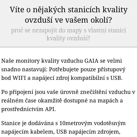
Víte o nějakých stanicích kvality
ovzduší ve vašem okolí?
proč se nezapojit do mapy s vlastní stanicí
kvality ovzduší?
Naše monitory kvality vzduchu GAIA se velmi
snadno nastavují: Potřebujete pouze přístupový
bod WIFI a napájecí zdroj kompatibilní s USB.
Po připojení jsou vaše úrovně znečištění vzduchu v
reálném čase okamžitě dostupné na mapách a
prostřednictvím API.
Stanice je dodávána s 10metrovým vodotěsným
napájecím kabelem, USB napájecím zdrojem,