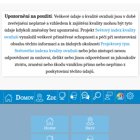
Upozornění na použití
: Veškeré údaje o kvalitě ovzduší jsou v době
zveřejnění neplatné a vzhledem k zajištění kvality mohou být tyto
údaje kdykoli změněny bez upozornění. Projekt
Světový index kvality
ovzduší
vynaložil veškeré přiměřené schopnosti a péči při sestavování
obsahu těchto informací a za žádných okolností
Projektový tým
Světového indexu kvality ovzduší
nebo jeho zástupci nesou
odpovědnost za smluvní, delikt nebo jinou odpovědnost za jakoukoliv
ztrátu, zranění nebo škodu vzniklou přímo nebo nepřímo z
poskytování těchto údajů.
Domov
Zde
Home
Here