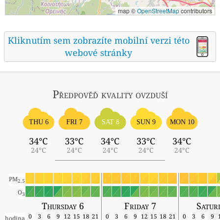
map ©
OpenStreetMap
contributors
Kliknutím sem zobrazíte mobilní verzi této
webové stránky
Předpověď kvality ovzduší
THU 6
FRI 7
SAT 8
SUN 9
MON 10
34°C
33°C
34°C
33°C
34°C
24°C
24°C
24°C
24°C
24°C
PM
2.5
O
3
Thursday 6
Friday 7
Satur
0
3
6
9
12
15
18
21
0
3
6
9
12
15
18
21
0
3
6
9
hodina