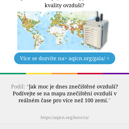
kvality ovzduší?
Více se dozvíte na
> aqicn.org/gaia/ <
Podíl: “
Jak moc je dnes znečištěné ovzduší?
Podívejte se na mapu znečištění ovzduší v
reálném čase pro více než 100 zemí.
”
https://aqicn.org/here/cs/