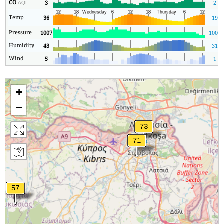
CO
3
2
AQI
Temp
36
19
Pressure
1007
1007
Humidity
43
31
Wind
5
1
+
−