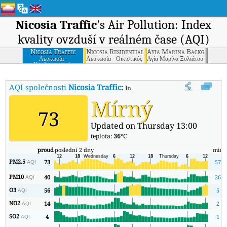
Nicosia Traffic
's Air Pollution: Index
kvality ovzduší v reálném čase (AQI)
Nicosia Traffic
Nicosia Residential
Ayia Marina Background S
Λευκωσία -
Λευκωσία - Οικιστικός Σταθμός
Αγία Μαρίνα Ξυλιάτου - Σταθμ
Κυκλοφοριακός
Σταθμός
AQI společnosti
Nicosia Traffic
:
Index kvality vzduchu v reálném čas
Mírný
73
Updated on Thursday 13:00
teplota:
36
°C
proud
poslední 2 dny
min
PM2.5
73
57
AQI
PM10
40
26
AQI
O3
56
5
AQI
NO2
14
2
AQI
SO2
4
1
AQI