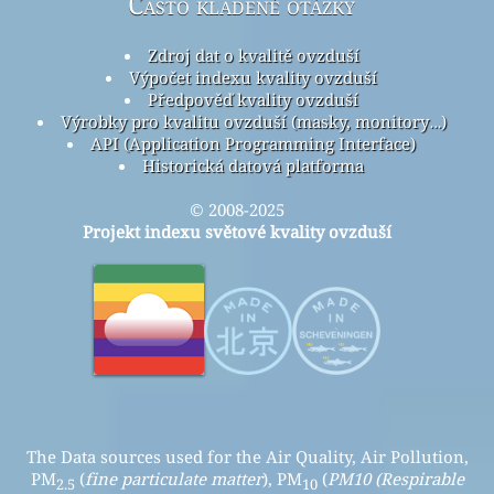
Často kladené otázky
Zdroj dat o kvalitě ovzduší
Výpočet indexu kvality ovzduší
Předpověď kvality ovzduší
Výrobky pro kvalitu ovzduší (masky, monitory…)
API (Application Programming Interface)
Historická datová platforma
© 2008-2025
Projekt indexu světové kvality ovzduší
The Data sources used for the Air Quality, Air Pollution,
PM
(
fine particulate matter
), PM
(
PM10 (Respirable
2.5
10