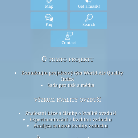
Map
Get a mask!
Faq
Search
Contact
O tomto projektu
Kontaktujte projektový tým World Air Quality
Index
Sada pro tisk a média
výzkum kvality ovzduší
Znalostní báze a články o kvalitě ovzduší
Experimentování s kvalitou vzduchu
Analýza senzorů kvality vzduchu