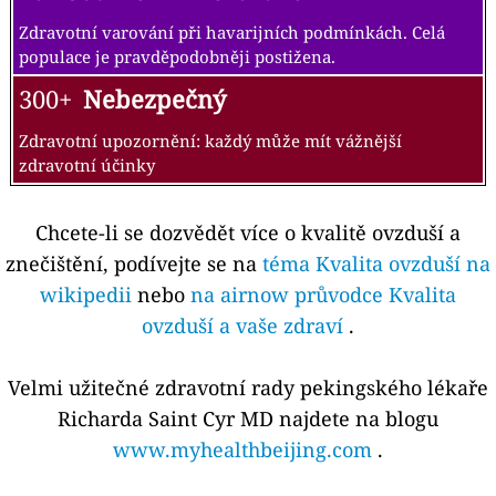
Zdravotní varování při havarijních podmínkách. Celá
populace je pravděpodobněji postižena.
300+
Nebezpečný
Zdravotní upozornění: každý může mít vážnější
zdravotní účinky
Chcete-li se dozvědět více o kvalitě ovzduší a
znečištění, podívejte se na
téma Kvalita ovzduší na
wikipedii
nebo
na airnow průvodce Kvalita
ovzduší a vaše zdraví
.
Velmi užitečné zdravotní rady pekingského lékaře
Richarda Saint Cyr MD najdete na blogu
www.myhealthbeijing.com
.