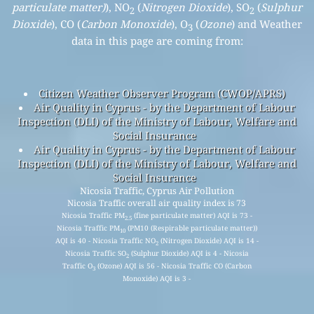
particulate matter)
), NO
(
Nitrogen Dioxide
), SO
(
Sulphur
2
2
Dioxide
), CO (
Carbon Monoxide
), O
(
Ozone
) and Weather
3
data in this page are coming from:
Citizen Weather Observer Program (CWOP/APRS)
Air Quality in Cyprus - by the Department of Labour
Inspection (DLI) of the Ministry of Labour, Welfare and
Social Insurance
Air Quality in Cyprus - by the Department of Labour
Inspection (DLI) of the Ministry of Labour, Welfare and
Social Insurance
Nicosia Traffic, Cyprus Air Pollution
Nicosia Traffic overall air quality index is 73
Nicosia Traffic PM
(fine particulate matter) AQI is 73 -
2.5
Nicosia Traffic PM
(PM10 (Respirable particulate matter))
10
AQI is 40 - Nicosia Traffic NO
(Nitrogen Dioxide) AQI is 14 -
2
Nicosia Traffic SO
(Sulphur Dioxide) AQI is 4 - Nicosia
2
Traffic O
(Ozone) AQI is 56 - Nicosia Traffic CO (Carbon
3
Monoxide) AQI is 3 -