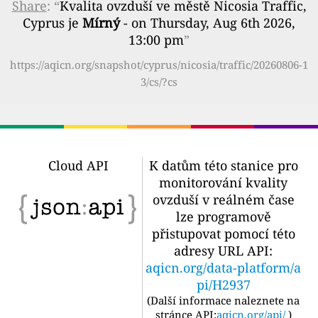
Share
: “
Kvalita ovzduší ve městě Nicosia Traffic,
Cyprus je
Mírný
- on Thursday, Aug 6th 2026,
13:00 pm
”
https://aqicn.org/snapshot/cyprus/nicosia/traffic/20260806-1
3/cs/?cs
Cloud API
K datům této stanice pro
monitorování kvality
ovzduší v reálném čase
lze programově
přistupovat pomocí této
adresy URL API:
aqicn.org/data-platform/a
pi/H2937
(
Další informace naleznete na
stránce API:
aqicn.org/api/
)