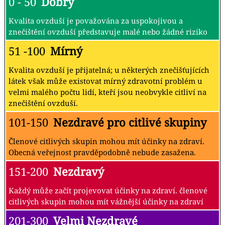
0 - 50
Dobrý
Kvalita ovzduší je považována za uspokojivou a
znečištění ovzduší představuje malé nebo žádné riziko
51 -100
Mírný
Kvalita ovzduší je přijatelná; u některých znečišťujících
látek však může existovat mírný zdravotní problém u
velmi malého počtu lidí, kteří jsou neobvykle citliví na
znečištění ovzduší.
101-150
Nezdravé pro citlivé skupiny
Členové citlivých skupin mohou mít účinky na zdraví.
Obecná veřejnost pravděpodobně nebude zasažena.
151-200
Nezdravý
Každý může začít projevovat účinky na zdraví. členové
citlivých skupin mohou mít vážnější účinky na zdraví
201-300
Velmi Nezdravé