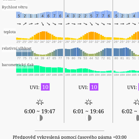
Rychlost větru
5
2
1
1
4
6
7
6
4
3
2
2
5
7
7
6
5
2
1
4
teplota
25°
25°
26°
31°
34°
32°
28°
26°
26°
25°
25°
30°
33°
32°
28°
26°
26°
25°
25°
30°
relativní vlhkost
77
75
71
44
39
47
65
77
76
80
79
53
44
52
72
81
80
81
81
51
barometrický tlak
1008
1008
1008
1008
1007
1007
1006
1006
1005
1005
1006
1006
1005
1004
1004
1004
1004
1004
1004
1005
1
10
10
UVI:
UVI:
UVI:
6:00 ~ 19:47
6:01 ~ 19:46
6:02 ~
Předpověď vykreslená pomocí časového pásma +03:00