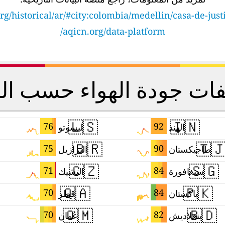
rg/historical/ar/#city:colombia/medellin/casa-de-justi
aqicn.org/data-platform/
يفات جودة الهواء حسب ال
🇱🇸
🇮🇳
76
92
ليسوتو
الهند
🇧🇷
🇹
75
90
البرازيل
طاجيكستان
🇨🇿
🇸🇬
71
84
التشيك
سنغافورة
🇶🇦
🇵🇰
70
84
قطر
باكستان
🇴🇲
🇧🇩
70
82
عُمان
بنغلاديش