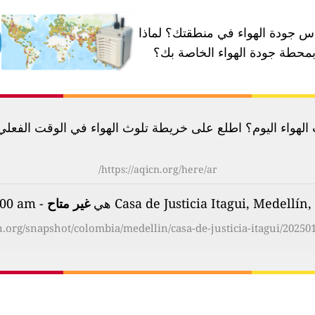
 جودة الهواء في منطقتك؟
لماذا
محطة جودة الهواء الخاصة بك؟
لهواء اليوم؟ اطلع على خريطة تلوث الهواء في الوقت الفعلي لأكثر م
https://aqicn.org/here/ar/
غير متاح
- on Thursday, Jan 9th 2025, 01:00 am
cn.org/snapshot/colombia/medellin/casa-de-justicia-itagui/202501