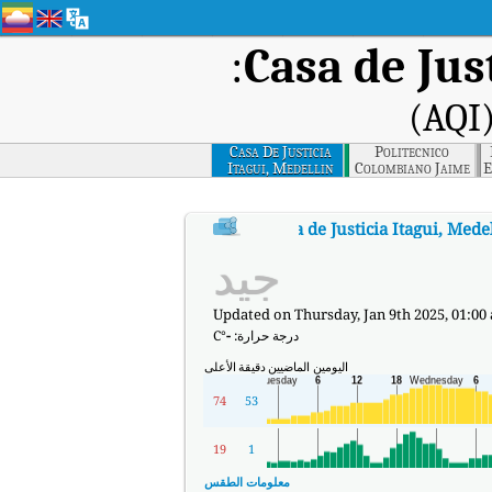
:
Casa de Jus
Casa De Justicia
Politecnico
Itagui, Medellin
Colombiano Jaime
E
Isaza Cadavid,
E
Medellin
:
.
Casa de Justicia Itagui, Mede
مؤشر جودة الهواء في الوقت الفعلي (AQI) في Casa de Justicia Itagui, Medellín.
جيد
Updated on Thursday, Jan 9th 2025, 01:00
درجة حرارة:
-
°C
اليومين الماضيين
دقيقة
الأعلى
74
53
19
1
معلومات الطقس