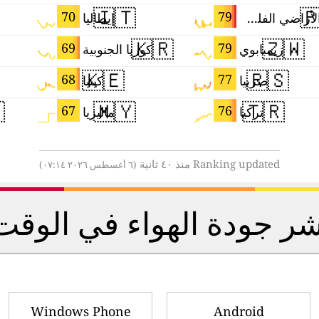
🇮🇹

70
79
إيطاليا
الأراضي الفلسطينية
🇰🇷
🇿🇼
69
79
كوريا الجنوبية
زيمبابوي
🇰🇪
🇷🇸
68
77
كينيا
صربيا

🇲🇾
🇹🇷
67
76
ماليزيا
تركيا
Ranking updated منذ ٤٠ ثانية
(٦ أغسطس ٢٠٢٦ ٠٧:١٤)
مؤشر جودة الهواء في الوق
Windows Phone
Android