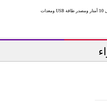
تأتي المحطة مزودة بكابل طاقة مقاوم للماء بطول 10 أمتار ومصدر طاقة USB ومعدات
اء