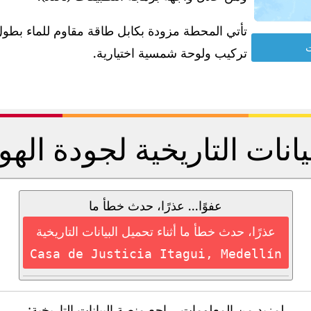
ت
تركيب ولوحة شمسية اختيارية.
يانات التاريخية لجودة الهو
عفوًا... عذرًا، حدث خطأ ما
عذرًا، حدث خطأ ما أثناء تحميل البيانات التاريخية
Casa de Justicia Itagui, Medellín
لمزيد من المعلومات، راجع منصة البيانات التاريخية: