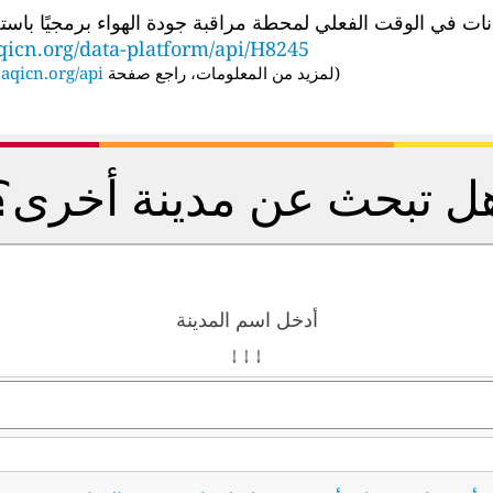
الوقت الفعلي لمحطة مراقبة جودة الهواء برمجيًا باستخدام عنوان URL لواجهة برمجة
qicn.org/data-platform/api/H8245
(
لمزيد من المعلومات، راجع صفحة API:
aqicn.org/api/
ل تبحث عن مدينة أخرى؟
أدخل اسم المدينة
↓ ↓ ↓