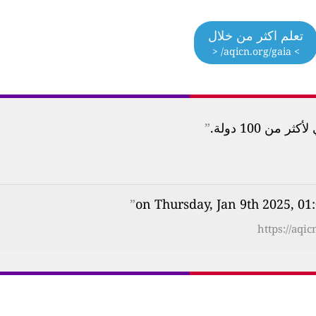
تعلم اكثر من خلال
> aqicn.org/gaia/ <
ن 100 دولة.
”
”
https://aqi