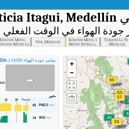
في
ticia Itagui, Medellín
ودة الهواء في الوقت الفعلي (AQI)
Estacion Movil -
Estacion Movil 1
Tanques La Ye 
Une, Medellin
stacion Metro La
Metro Estrella,
Medellin,
strella, Medellin
Medellin
Medellin
مؤشر جودة الهواء (AQI) لـ
llín
+
-
−
 am
حاضِر
PM2.5
65
AQI
NO2
14
AQI