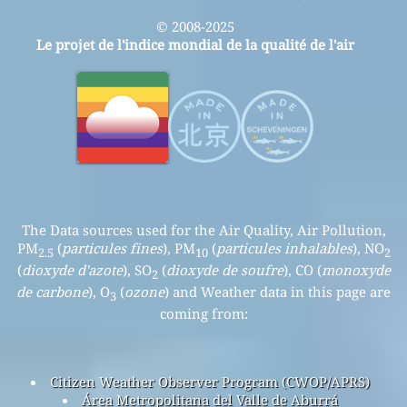
© 2008-2025
Le projet de l'indice mondial de la qualité de l'air
The Data sources used for the Air Quality, Air Pollution,
PM
(
particules fines
), PM
(
particules inhalables
), NO
2.5
10
2
(
dioxyde d'azote
), SO
(
dioxyde de soufre
), CO (
monoxyde
2
de carbone
), O
(
ozone
) and Weather data in this page are
3
coming from:
Citizen Weather Observer Program (CWOP/APRS)
Área Metropolitana del Valle de Aburrá