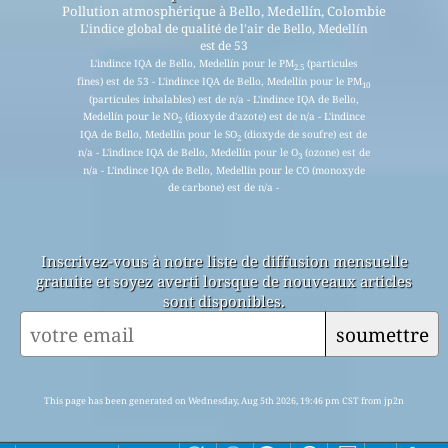
Pollution atmosphérique à Bello, Medellín, Colombie
L'indice global de qualité de l'air de Bello, Medellín
est de 53
L'indince IQA de Bello, Medellín pour le PM
(particules
2.5
fines) est de 53 - L'indince IQA de Bello, Medellín pour le PM
10
(particules inhalables) est de n/a - L'indince IQA de Bello,
Medellín pour le NO
(dioxyde d'azote) est de n/a - L'indince
2
IQA de Bello, Medellín pour le SO
(dioxyde de soufre) est de
2
n/a - L'indince IQA de Bello, Medellín pour le O
(ozone) est de
3
n/a - L'indince IQA de Bello, Medellín pour le CO (monoxyde
de carbone) est de n/a -
Inscrivez-vous à notre liste de diffusion mensuelle
gratuite et soyez averti lorsque de nouveaux articles
sont disponibles.
soumettre
This page has been generated on Wednesday, Aug 5th 2026, 19:46 pm CST from jp2n