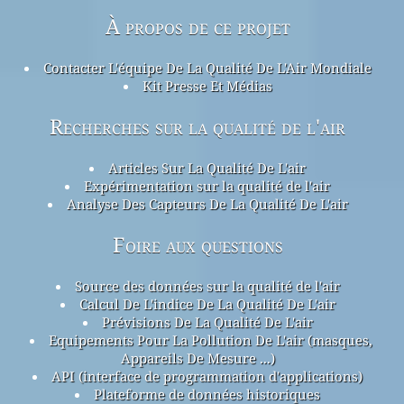
À propos de ce projet
Contacter L'équipe De La Qualité De L'Air Mondiale
Kit Presse Et Médias
Recherches sur la qualité de l'air
Articles Sur La Qualité De L'air
Expérimentation sur la qualité de l'air
Analyse Des Capteurs De La Qualité De L'air
Foire aux questions
Source des données sur la qualité de l'air
Calcul De L'indice De La Qualité De L'air
Prévisions De La Qualité De L'air
Equipements Pour La Pollution De L'air (masques,
Appareils De Mesure ...)
API (interface de programmation d'applications)
Plateforme de données historiques