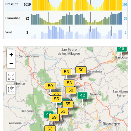
Pression
1019
1015
Humidité
82
33
Vent
3
1
+
−