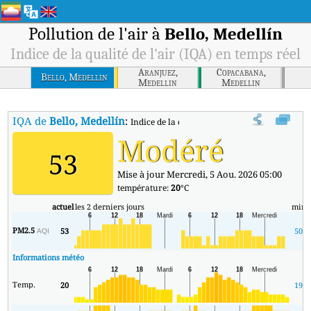
Pollution de l'air à
Bello, Medellín
Indice de la qualité de l'air (IQA) en temps réel
Aranjuez,
Copacabana,
Bello, Medellin
Medellin
Medellin
IQA de
Bello, Medellín
:
Indice de la qualité de l'air (IQA) à Bello, Med
Modéré
53
Mise à jour Mercredi, 5 Aou. 2026 05:00
température:
20
°C
actuel
les 2 derniers jours
min
PM2.5
53
50
AQI
Informations météo
Temp.
20
19