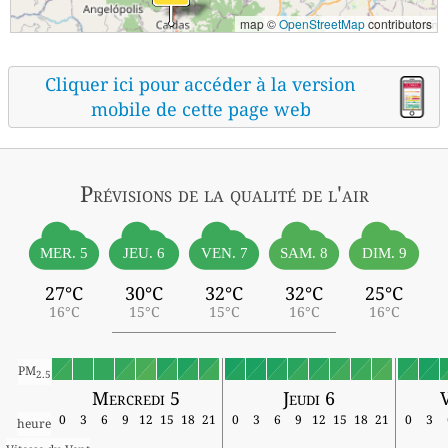
map ©
OpenStreetMap
contributors
Cliquer ici pour accéder à la version
mobile de cette page web
Prévisions
de la qualité de l'air
MER. 5
JEU. 6
VEN. 7
SAM. 8
DIM. 9
27°C
30°C
32°C
32°C
25°C
16°C
15°C
15°C
16°C
16°C
PM
2.5
Mercredi 5
Jeudi 6
V
0
3
6
9
12
15
18
21
0
3
6
9
12
15
18
21
0
3
heure