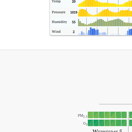
Temp
20
Pressure
1019
Humidity
55
Wind
2
PM
2.5
O
3
Wednesday 5