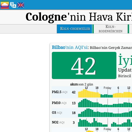
Cologne
'nin Hava Kir
Koln-
Koln-chorweiler
rodenkirchen
Bilbao
'nin AQI'si
:
Bilbao'nin Gerçek Zamanl
42
İy
Updat
Birincil 
akım
son 2 gün
PM2.5
42
AQI
PM10
13
AQI
O3
18
AQI
NO2
3
AQI