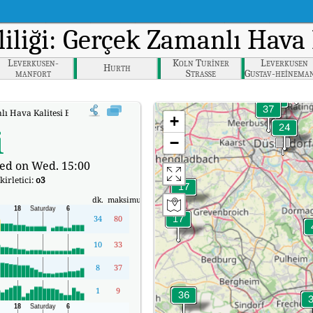
liliği: Gerçek Zamanlı Hava
Leverkusen-
Koln Turiner
Leverkusen
Hurth
manfort
Strasse
Gustav-heinema
strasse
ı Hava Kalitesi Endeksi (AQI).
+
i
−
ed on Wed. 15:00
kirletici:
o3
dk.
maksimum
34
80
10
33
8
37
1
9