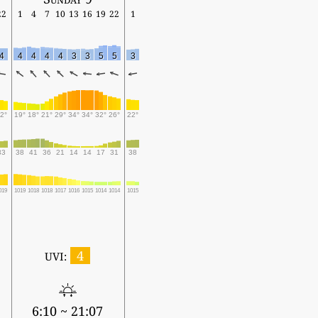
22
1
4
7
10
13
16
19
22
1
4
4
4
4
4
3
3
5
5
3
2°
19°
18°
21°
29°
34°
34°
32°
26°
22°
33
38
41
36
21
14
14
17
31
38
019
1019
1018
1018
1017
1016
1015
1014
1014
1015
4
UVI:
6:10 ~ 21:07