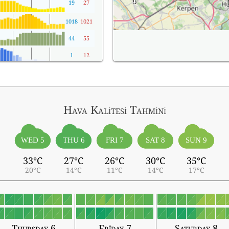
19
27
1018
1021
44
55
1
12
Hava Kalitesi Tahmini
WED 5
THU 6
FRI 7
SAT 8
SUN 9
33°C
27°C
26°C
30°C
35°C
20°C
14°C
11°C
14°C
17°C
Thursday 6
Friday 7
Saturday 8