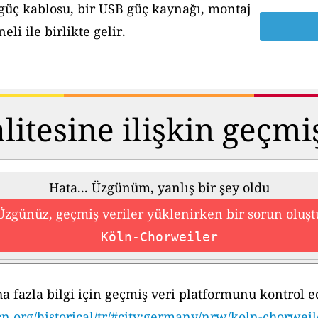
 güç kablosu, bir USB güç kaynağı, montaj
li ile birlikte gelir.
itesine ilişkin geçmi
Hata... Üzgünüm, yanlış bir şey oldu
Üzgünüz, geçmiş veriler yüklenirken bir sorun oluşt
Köln-Chorweiler
a fazla bilgi için geçmiş veri platformunu kontrol e
cn.org/historical/tr/#city:germany/nrw/koln-chorweil