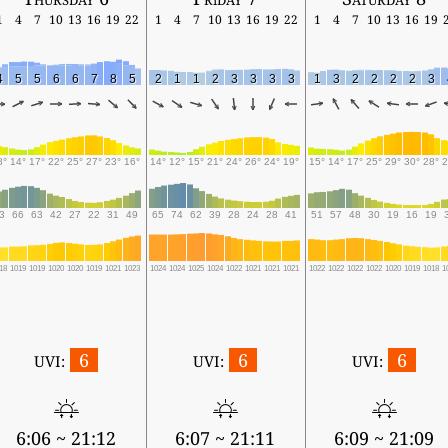
1
4
7
10
13
16
19
22
1
4
7
10
13
16
19
22
1
4
7
10
13
16
19
4
5
5
6
6
7
8
5
2
1
1
2
3
3
3
3
1
3
2
2
2
2
3
8°
14°
17°
22°
25°
27°
23°
16°
14°
12°
15°
21°
24°
26°
24°
19°
15°
14°
17°
25°
29°
30°
28°
2
3
66
63
42
27
22
31
49
65
74
62
39
28
24
28
41
51
57
48
30
19
16
19
18
1019
1019
1020
1020
1019
1021
1023
1024
1024
1025
1024
1022
1021
1021
1021
1022
1022
1022
1022
1020
1019
1018
1
6
6
6
UVI:
UVI:
UVI:
6:06 ~ 21:12
6:07 ~ 21:11
6:09 ~ 21:09