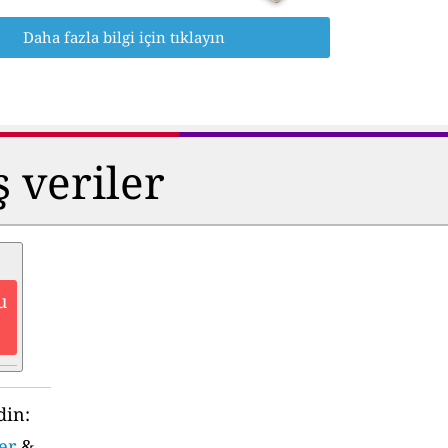
Daha fazla bilgi için tıklayın
ş veriler
u
din:
er
&