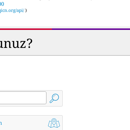
00
icn.org/api/
)
sunuz?
m