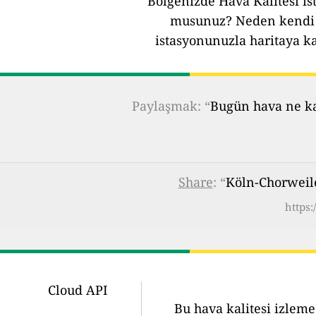
Bölgenizde Hava Kalitesi ist
musunuz?
Neden kendi 
istasyonunuzla haritaya k
Paylaşmak: “
Bugün hava ne kad
Share
: “
Köln-Chorweil
https:
Cloud API
Bu hava kalitesi izleme