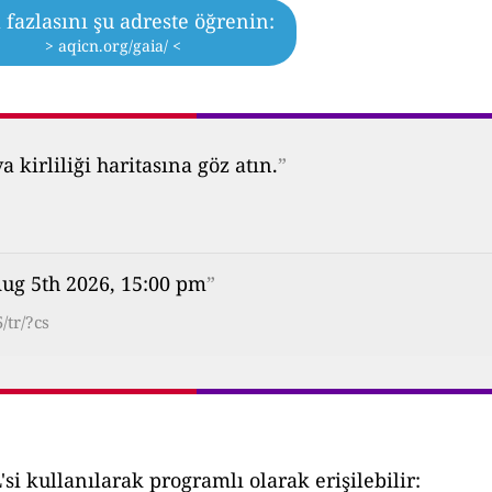
fazlasını şu adreste öğrenin:
> aqicn.org/gaia/ <
kirliliği haritasına göz atın.
”
ug 5th 2026, 15:00 pm
”
/tr/?cs
i kullanılarak programlı olarak erişilebilir: