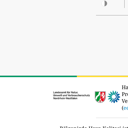
Ha
Pr
Ve
(
e