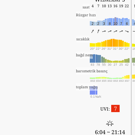
4
7
10
13
16
19
22
saat
Rüzgar hızı
2
2
3
8
10
7
6
sıcaklık
20°
22°
26°
31°
31°
30°
22°
1
bağıl nem
83
78
55
30
27
25
42
5
barometrik basınç
1013
1014
1015
1013
1013
1013
1017
10
toplam yağış
0.1
NaN
7
UVI:
6:04 ~ 21:14