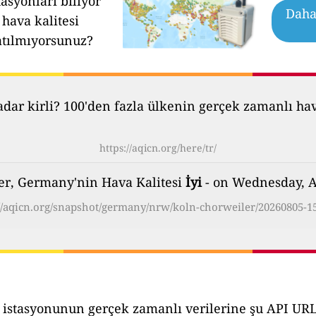
asyonları biliyor
Daha 
hava kalitesi
atılmıyorsunuz?
ar kirli? 100'den fazla ülkenin gerçek zamanlı hava 
https://aqicn.org/here/tr/
er, Germany'nin Hava Kalitesi
İyi
- on Wednesday, A
//aqicn.org/snapshot/germany/nrw/koln-chorweiler/20260805-15
 istasyonunun gerçek zamanlı verilerine şu API URL's