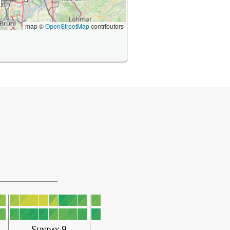
map ©
OpenStreetMap
contributors
Sunday 9