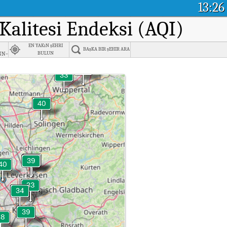
13:26
 Kalitesi Endeksi (AQI)
EN YAKıN şEHRI
BAşKA BIR şEHIR ARA
nn-
BULUN