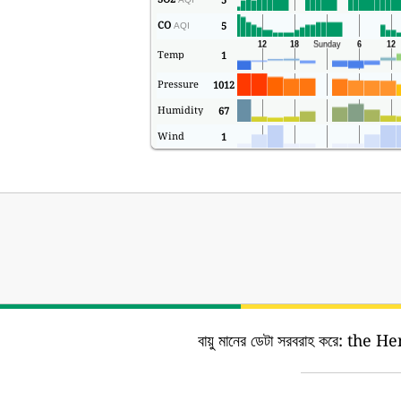
CO
5
AQI
Temp
1
Pressure
1012
Humidity
67
Wind
1
বায়ু মানের ডেটা সরবরাহ করে:
the He