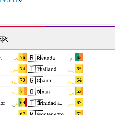
ancezhan
&
কিং
🇷🇼
🇯🇵
76
65
n
Rwanda
Japan
🇹🇭
🇺🇿
74
65
Thailand
Uzbekist
🇬🇭
🇧🇷
73
64
Ghana
Brazil
🇴🇲
🇨🇴
71
62
e
Oman
Colombia
🇹🇹
🇸🇲
69
62
dor
Trinidad and Tobago
San Mari
🇲🇪
🇮🇱
67
62
Montenegro
Israel