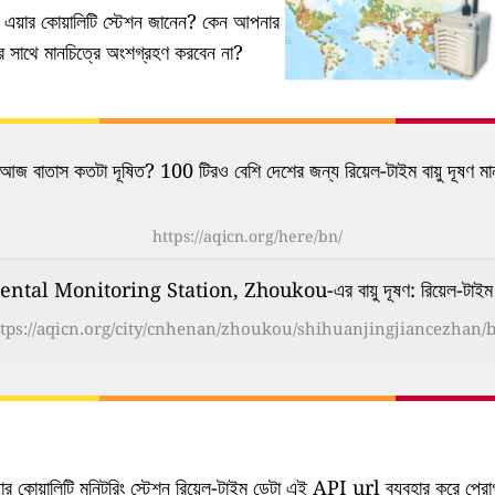
য়ার কোয়ালিটি স্টেশন জানেন?
কেন আপনার
নের সাথে মানচিত্রে অংশগ্রহণ করবেন না?
আজ বাতাস কতটা দূষিত? 100 টিরও বেশি দেশের জন্য রিয়েল-টাইম বায়ু দূষণ মা
https://aqicn.org/here/bn/
al Monitoring Station, Zhoukou-এর বায়ু দূষণ: রিয়েল-টাইম এয়
tps://aqicn.org/city/cnhenan/zhoukou/shihuanjingjiancezhan/
ার কোয়ালিটি মনিটরিং স্টেশন রিয়েল-টাইম ডেটা এই API url ব্যবহার করে প্রোগ্র