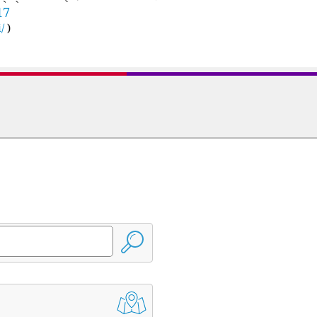
17
/
)