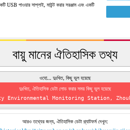
কটি USB পাওয়ার সাপ্লাই, মাউন্ট করার সরঞ্জাম এবং একটি
বায়ু মানের ঐতিহাসিক তথ্য
ওহো... দুঃখিত, কিছু ভুল হয়েছে
দুঃখিত, ঐতিহাসিক ডেটা লোড করার সময় কিছু ভুল হয়েছে
ty Environmental Monitoring Station, Zhou
আরও তথ্যের জন্য, ঐতিহাসিক ডেটা প্ল্যাটফর্ম দেখুন: