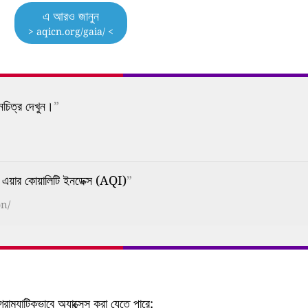
এ আরও জানুন
> aqicn.org/gaia/ <
নচিত্র দেখুন।
”
ার কোয়ালিটি ইনডেক্স (AQI)
”
bn/
াম্যাটিকভাবে অ্যাক্সেস করা যেতে পারে: