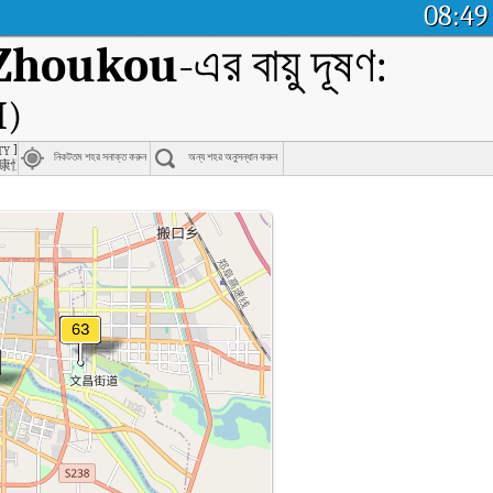
08:49
 Zhoukou
-এর বায়ু দূষণ:
I)
 Office, Shangshui County, Zhoukou
y Kangheng Glass, Shangshui County, Zhoukou
নিকটতম শহর সনাক্ত করুন
অন্য শহর অনুসন্ধান করুন
康恒玻璃
ইম এয়ার কোয়ালিটি ইনডেক্স (AQI)।