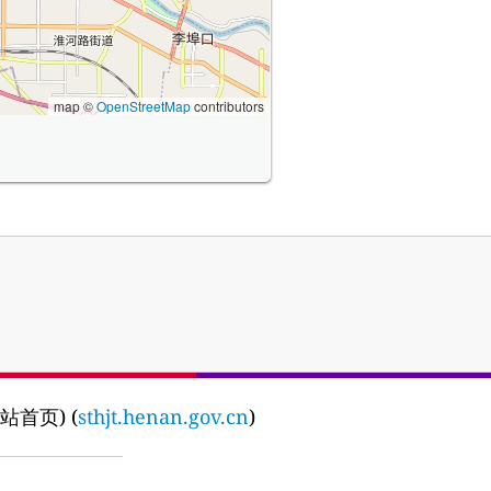
map ©
OpenStreetMap
contributors
网站首页) (
sthjt.henan.gov.cn
)