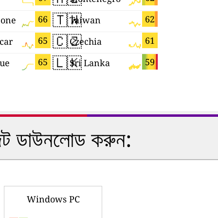
🇹🇼
🇫🇷
66
62
eone
Taiwan
France
🇨🇿
🇬🇷
65
61
car
Czechia
Greece
🇱🇰
🇰🇷
65
59
que
Sri Lanka
South Ko
ইজেট ডাউনলোড করুন:
Windows PC