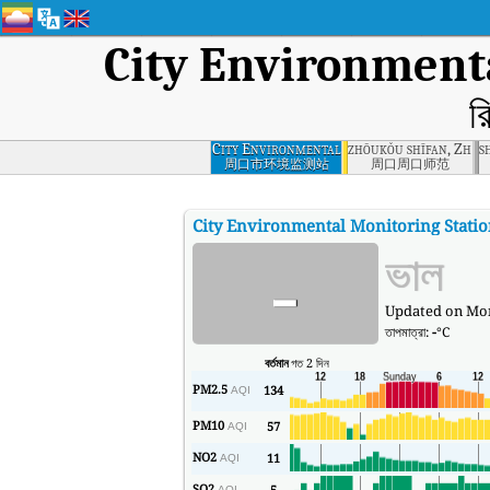
City Environment
র
City Environmental
zhōukǒu shīfan, Zho
s
Monitoring Station,
周口市环境监测站
周口周口师范
Zhoukou
City Environmental Monitoring Stati
-
ভাল
Updated on Mon
তাপমাত্রা:
-
°C
বর্তমান
গত 2 দিন
PM2.5
134
AQI
PM10
57
AQI
NO2
11
AQI
SO2
5
AQI