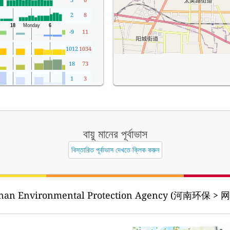
2
8
-9
11
1012
1034
18
73
1
3
বায়ু মানের পূর্বাভাস
বিস্তারিত পূর্বাভাস দেখতে ক্লিক করুন
nan Environmental Protection Agency (河南环保 > 