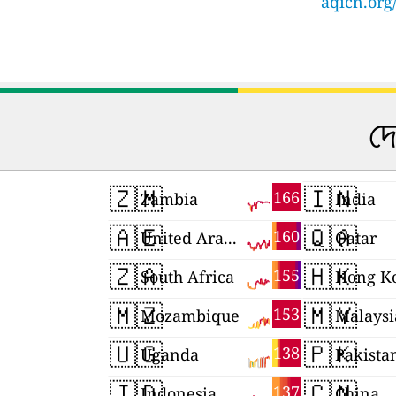
aqicn.org
দে
🇿🇲
🇮🇳
166
Zambia
India
🇦🇪
🇶🇦
160
United Arab Emirates
Qatar
🇿🇦
🇭🇰
155
South Africa
Hong K
🇲🇿
🇲🇾
153
Mozambique
Malaysi
🇺🇬
🇵🇰
138
Uganda
Pakista
🇮🇩
🇨🇳
137
Indonesia
China