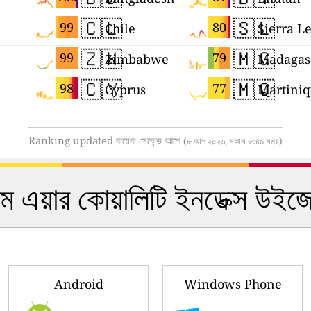
🇨🇱
🇸🇱
99
80
Chile
Sierra L
🇿🇼
🇲🇬
99
79
Zimbabwe
Madagas
🇨🇾
🇲🇶
98
77
Cyprus
Martini
Ranking updated কয়েক সেকেন্ড আগে
(৮ আগ ২০২৬, সকাল ৮:৪৯ সময়)
ইম এয়ার কোয়ালিটি ইনডেক্স উ
Android
Windows Phone