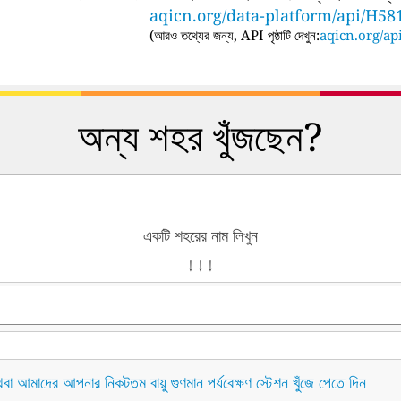
aqicn.org/data-platform/api/H58
(
আরও তথ্যের জন্য, API পৃষ্ঠাটি দেখুন:
aqicn.org/api
অন্য শহর খুঁজছেন?
একটি শহরের নাম লিখুন
↓ ↓ ↓
বা আমাদের আপনার নিকটতম বায়ু গুণমান পর্যবেক্ষণ স্টেশন খুঁজে পেতে দিন