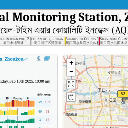
al Monitoring Station,
িয়েল-টাইম এয়ার কোয়ালিটি ইনডেক্স (AQ
ukou
hi yun guǎn chu, Zhoukou
chuan hui qu huanbǎo ju, Zhoukou
Shangshui County Rural Management
Shangshui Count
周口市运管处
周口川汇区环保局
周口商水县商水县农村管理所
周口商水县商水县
on, Zhoukou
-এর AQI
:
City Environmental Monitoring Station, Zhoukou-এর রিয়েল-টা
+
−
day, Feb 10th 2025, 10:00 am
মিনিট
সর্বোচ্চ
59
157
40
61
3
17
5
6