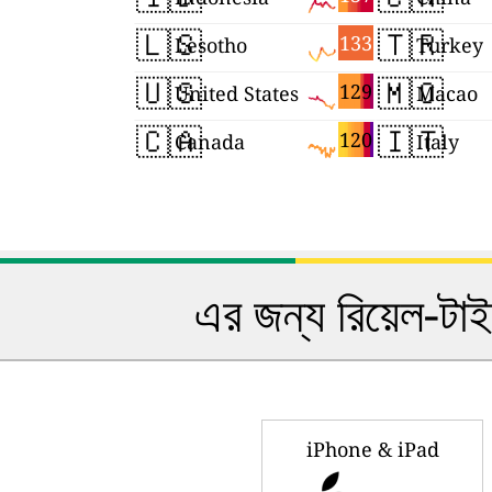
🇱🇸
🇹🇷
133
Lesotho
Turkey
🇺🇸
🇲🇴
129
United States
Macao
🇨🇦
🇮🇹
120
Canada
Italy
এর জন্য রিয়েল-টা
iPhone & iPad