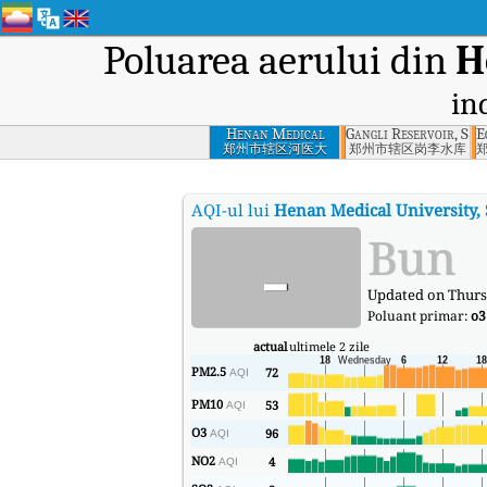
Poluarea aerului din
H
in
Henan Medical
Gangli Reservoir, Shi
E
University, Shi
郑州市辖区河医大
郑州市辖区岗李水库
xiaqu, Zhengzhou
AQI-ul lui
Henan Medical University,
-
Bun
Updated on Thurs
Poluant primar:
o3
actual
ultimele 2 zile
PM2.5
72
AQI
PM10
53
AQI
O3
96
AQI
NO2
4
AQI