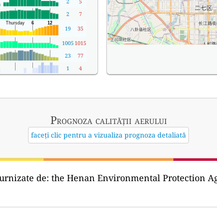
2
5
2
7
19
35
1005
1015
23
77
1
4
Prognoza calității aerului
faceți clic pentru a vizualiza prognoza detaliată
urnizate de:
the Henan Environmental Protectio