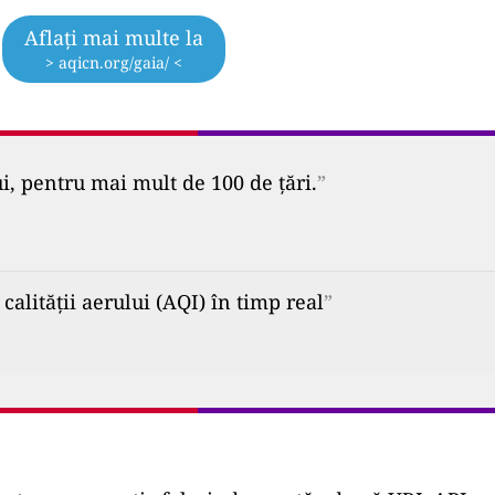
Aflați mai multe la
> aqicn.org/gaia/ <
ui, pentru mai mult de 100 de țări.
”
alității aerului (AQI) în timp real
”