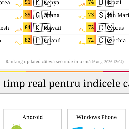
🇰🇪
🇧🇷
91
74
orea
Kenya
Brazil
🇬🇭
🇸🇲
89
73
Ghana
San Mar
🇰🇼
🇨🇾
84
72
desh
Kuwait
Cyprus
🇵🇱
🇨🇿
82
72
a
Poland
Czechia
Ranking updated câteva secunde în urmă
(6 aug. 2026 12:04)
 timp real pentru indicele ca
Android
Windows Phone