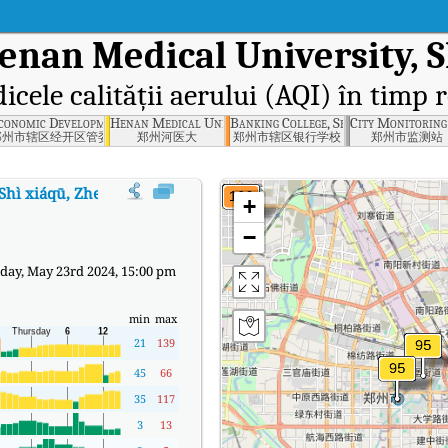
enan Medical University, 
dicele calității aerului (AQI) în timp r
 xiaqu, Zhengzhou
conomic Development Zone Management Committee, Shi xiaqu, Zhengzhou
Henan Medical University, Zhengzhou
Banking College, Shi xiaqu, Zhengzh
City Monitoring
郑州市辖区经开区管委
郑州河医大
郑州市辖区银行学校
郑州市监测站
 Shì xiáqū, Zhengzhou
:
Indicele calității aerului (AQI) în timp real al l
+
−
day, May 23rd 2024, 15:00 pm
min
max
21
139
45
66
35
117
3
13