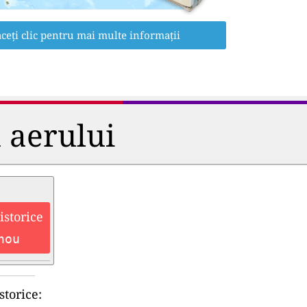
ceți clic pentru mai multe informații
a aerului
istorice
hou
storice: