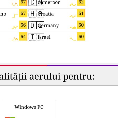
🇨🇲
🇷🇴
67
62
Cameroon
Romania
🇭🇷
🇲🇲
67
61
ino
Croatia
Myanmar
🇩🇪
🇸🇱
66
60
Germany
Sierra Le
🇮🇱
🇦🇿
64
60
Israel
Azerbaija
lității aerului pentru:
Windows PC