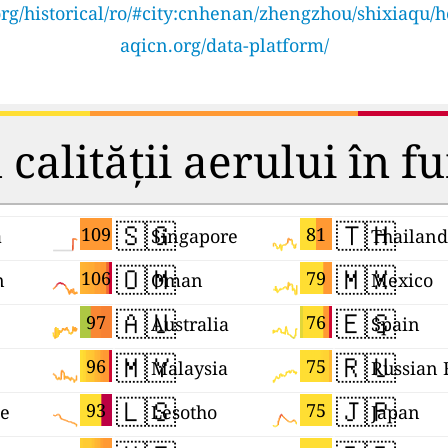
rg/historical/ro/#city:cnhenan/zhengzhou/shixiaqu/
aqicn.org/data-platform/
calității aerului în fu
🇸🇬
🇹🇭
109
81
a
Singapore
Thailand
🇴🇲
🇲🇽
106
79
n
Oman
Mexico
🇦🇺
🇪🇸
97
76
Australia
Spain
🇲🇾
🇷🇺
96
75
Malaysia
🇱🇸
🇯🇵
93
75
ne
Lesotho
Japan