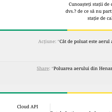
Cunoașteți stații de 
dvs.?
de ce să nu part
stație de ca
Acțiune: “
Cât de poluat este aerul 
Share
: “
Poluarea aerului din Henan 
Cloud API