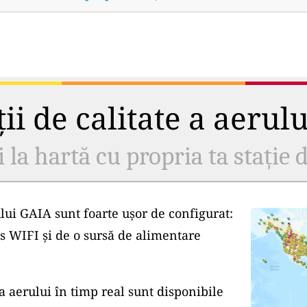
ii de calitate a aerul
i la hartă cu propria ta stație d
lui GAIA sunt foarte ușor de configurat:
s WIFI și de o sursă de alimentare
a aerului în timp real sunt disponibile