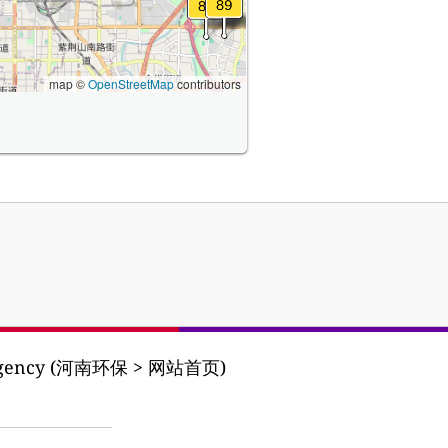
map ©
OpenStreetMap
contributors
n Agency (河南环保 > 网站首页)