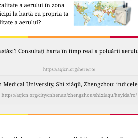
calitate a aerului în zona
icipi la hartă cu propria ta
litate a aerului?
astăzi? Consultați harta în timp real a poluării aerul
https://aqicn.org/here/ro/
Medical University, Shì xiáqū, Zhengzhou: indicele c
https://aqicn.org/city/cnhenan/zhengzhou/shixiaqu/heyida/ro/