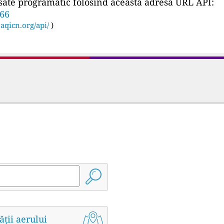
ccesate programatic folosind această adresă URL API:
966
:
aqicn.org/api/
)
ății aerului