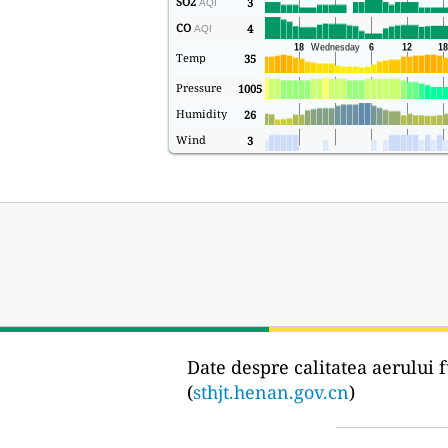
SO2
3
AQI
CO
4
AQI
Temp
35
Pressure
1005
Humidity
26
Wind
3
Date despre calitatea aerului f
(
sthjt.henan.gov.cn
)