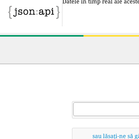
Datele în timp real ale acest
sau lăsați-ne să 