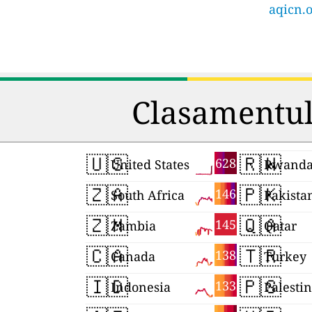
aqicn.o
Clasamentul 
🇺🇸
🇷🇼
628
United States
Rwand
🇿🇦
🇵🇰
146
South Africa
Pakista
🇿🇲
🇶🇦
145
Zambia
Qatar
🇨🇦
🇹🇷
138
Canada
Turkey
🇮🇩
🇵🇸
133
Indonesia
Palesti