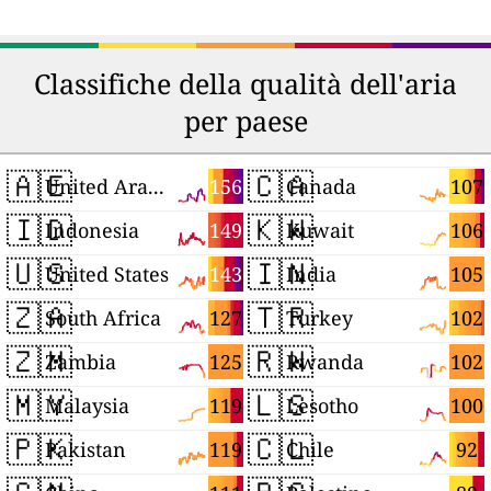
Classifiche della qualità dell'aria
per paese
🇦🇪
🇨🇦
156
107
United Arab Emirates
Canada
🇮🇩
🇰🇼
149
106
Indonesia
Kuwait
🇺🇸
🇮🇳
143
105
United States
India
🇿🇦
🇹🇷
127
102
South Africa
Turkey
🇿🇲
🇷🇼
125
102
Zambia
Rwanda
🇲🇾
🇱🇸
119
100
Malaysia
Lesotho
🇵🇰
🇨🇱
119
92
Pakistan
Chile