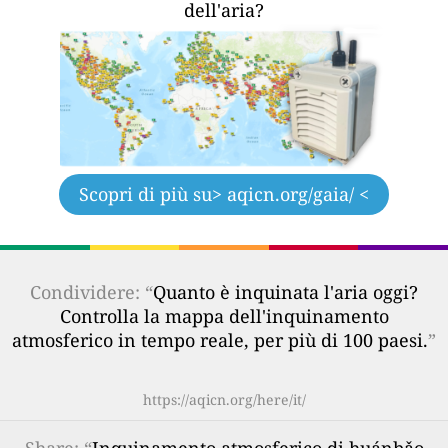
dell'aria?
Scopri di più su
> aqicn.org/gaia/ <
Condividere: “
Quanto è inquinata l'aria oggi?
Controlla la mappa dell'inquinamento
atmosferico in tempo reale, per più di 100 paesi.
”
https://aqicn.org/here/it/
Share
: “
Inquinamento atmosferico di huánbǎo