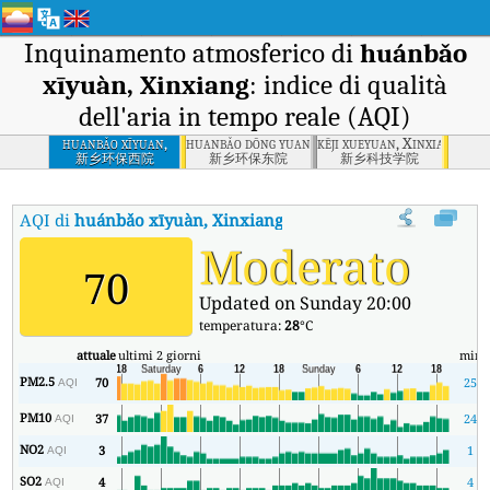
Inquinamento atmosferico di
huánbǎo
xīyuàn, Xinxiang
: indice di qualità
dell'aria in tempo reale (AQI)
huanbǎo xīyuan,
huanbǎo dōng yuan, Xinxiang
kēji xueyuan, Xinxiang
Xinxiang
新乡环保西院
新乡环保东院
新乡科技学院
AQI di
huánbǎo xīyuàn, Xinxiang
:
Indice di qualità dell'aria in t
Moderato
70
Updated on Sunday 20:00
temperatura:
28
°C
attuale
ultimi 2 giorni
min
PM2.5
70
25
AQI
PM10
37
24
AQI
NO2
3
1
AQI
SO2
4
4
AQI