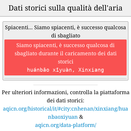
Dati storici sulla qualità dell'aria
Spiacenti... Siamo spiacenti, è successo qualcosa
di sbagliato
Siamo spiacenti, è successo qualcosa di
sbagliato durante il caricamento dei dati
storici
huánbǎo xīyuàn, Xinxiang
Per ulteriori informazioni, controlla la piattaforma
dei dati storici:
aqicn.org/historical/it/#city:cnhenan/xinxiang/hua
nbaoxiyuan
&
aqicn.org/data-platform/