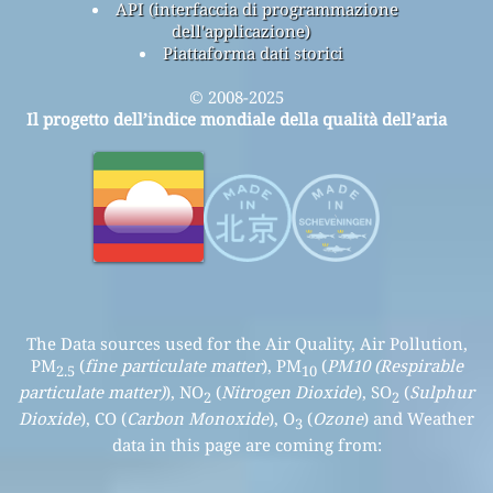
API (interfaccia di programmazione
dell'applicazione)
Piattaforma dati storici
© 2008-2025
Il progetto dell’indice mondiale della qualità dell’aria
The Data sources used for the Air Quality, Air Pollution,
PM
(
fine particulate matter
), PM
(
PM10 (Respirable
2.5
10
particulate matter)
), NO
(
Nitrogen Dioxide
), SO
(
Sulphur
2
2
Dioxide
), CO (
Carbon Monoxide
), O
(
Ozone
) and Weather
3
data in this page are coming from: