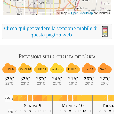
map ©
OpenStreetMap
contributors
Clicca qui per vedere la versione mobile di
questa pagina web
Previsioni sulla qualità dell'aria
SUN 9
MON 10
TUE 11
WED 12
THU 13
FRI 14
SAT 15
32°C
32°C
25°C
24°C
21°C
26°C
22°C
22°C
23°C
23°C
21°C
19°C
20°C
20°C
PM
2.5
Sunday 9
Monday 10
Tuesd
0
3
6
9
12
15
18
21
0
3
6
9
12
15
18
21
0
3
6
9
ora