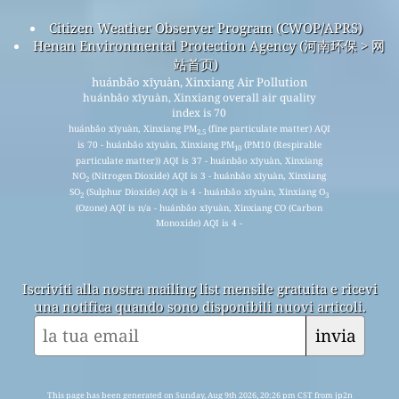
Citizen Weather Observer Program (CWOP/APRS)
Henan Environmental Protection Agency (河南环保 > 网
站首页)
huánbǎo xīyuàn, Xinxiang Air Pollution
huánbǎo xīyuàn, Xinxiang overall air quality
index is 70
huánbǎo xīyuàn, Xinxiang PM
(fine particulate matter) AQI
2.5
is 70 - huánbǎo xīyuàn, Xinxiang PM
(PM10 (Respirable
10
particulate matter)) AQI is 37 - huánbǎo xīyuàn, Xinxiang
NO
(Nitrogen Dioxide) AQI is 3 - huánbǎo xīyuàn, Xinxiang
2
SO
(Sulphur Dioxide) AQI is 4 - huánbǎo xīyuàn, Xinxiang O
2
3
(Ozone) AQI is n/a - huánbǎo xīyuàn, Xinxiang CO (Carbon
Monoxide) AQI is 4 -
Iscriviti alla nostra mailing list mensile gratuita e ricevi
una notifica quando sono disponibili nuovi articoli.
invia
This page has been generated on Sunday, Aug 9th 2026, 20:26 pm CST from jp2n