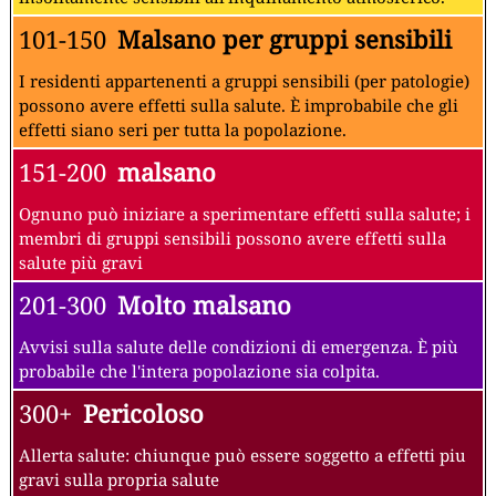
101-150
Malsano per gruppi sensibili
I residenti appartenenti a gruppi sensibili (per patologie)
possono avere effetti sulla salute. È improbabile che gli
effetti siano seri per tutta la popolazione.
151-200
malsano
Ognuno può iniziare a sperimentare effetti sulla salute; i
membri di gruppi sensibili possono avere effetti sulla
salute più gravi
201-300
Molto malsano
Avvisi sulla salute delle condizioni di emergenza. È più
probabile che l'intera popolazione sia colpita.
300+
Pericoloso
Allerta salute: chiunque può essere soggetto a effetti piu
gravi sulla propria salute