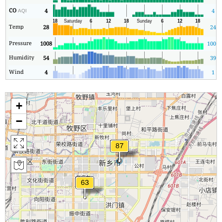
CO
4
4
AQI
Temp
28
24
Pressure
1008
1006
Humidity
54
39
Wind
4
1
+
−