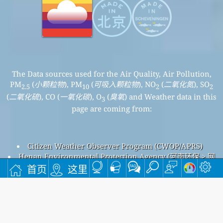
The Data sources used for the Air Quality, Air Pollution,
PM
(
小颗粒物
), PM
(
可吸入颗粒物
), NO
(
二氧化氮
), SO
2.5
10
2
2
(
二氧化硫
), CO (
一氧化碳
), O
(
臭氧
) and Weather data in this
3
page are coming from:
Citizen Weather Observer Program (CWOP/APRS)
Henan Environmental Protection Agency (河南环保 > 网
站首页)
首页
这里
滑县滑县六中空气污染
滑县滑县六中整体空气质量指数为113。
滑县滑县六中PM
(小颗粒物) 空气质量指数为91。 - 滑县滑县六
2.5
中PM
(可吸入颗粒物) 空气质量指数为65。 - 滑县滑县六中NO
10
2
(二氧化氮) 空气质量指数为10。 - 滑县滑县六中SO
(二氧化硫) 空
2
气质量指数为4。 - 滑县滑县六中O
(臭氧) 空气质量指数为113。 -