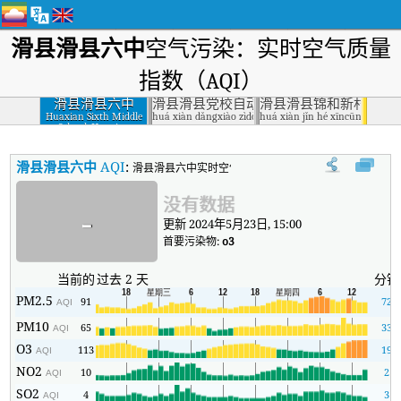
滑县滑县六中
空气污染：实时空气质量
指数（AQI）
滑县滑县六中
滑县滑县党校自动站
滑县滑县锦和新村自动
Huaxian Sixth Middle
huá xiàn dǎngxiào zìdòng zhàn, Huaxian
huá xiàn jǐn hé xīncūn zìdòng 
School, Huaxian
滑县滑县六中
AQI
:
滑县滑县六中实时空气质量指数（AQI）。
没有数据
-
更新 2024年5月23日, 15:00
首要污染物:
o3
当前的
过去 2 天
分钟
PM2.5
91
72
AQI
PM10
65
33
AQI
O3
113
19
AQI
NO2
10
2
AQI
SO2
4
3
AQI