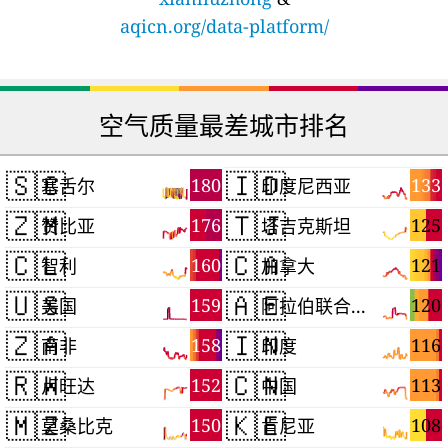
aqicn.org/data-platform/
空气质量最差城市排名
🇸🇨
🇮🇩
180
133
塞舌尔
印度尼西亚
🇿🇲
🇹🇯
176
125
赞比亚
塔吉克斯坦
🇨🇱
🇨🇦
160
121
智利
加拿大
🇺🇸
🇦🇪
159
120
美国
阿拉伯联合酋长国
🇿🇦
🇮🇳
158
116
南非
印度
🇷🇼
🇨🇳
152
113
卢旺达
中国
🇲🇿
🇰🇪
150
108
莫桑比克
肯尼亚