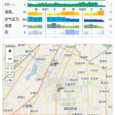
CO
5
5
AQI
温度。
35
20
空气压力
981
981
湿度
29
29
风
4
1
Rain
-
0
+
−