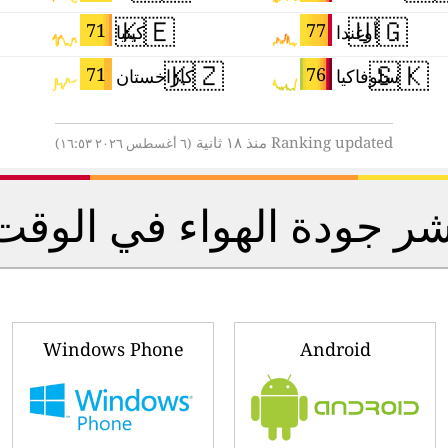
🇰🇪
🇺🇬
71
77
أوغندا
كينيا
🇰🇿
🇸🇰
71
76
سلوفاكيا
كازاخستان
Ranking updated منذ ١٨ ثانية
(٦ أغسطس ٢٠٢٦ ١٦:٥٣)
ؤشر جودة الهواء في الوقت
Windows Phone
Android