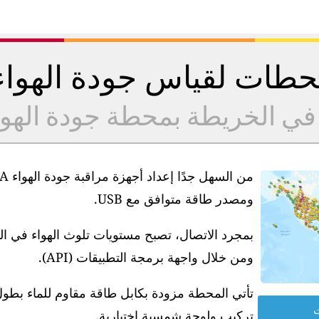
طات لقياس جودة الهوا
 في الخريطة بمحطة جودة الهو
ومصدر طاقة متوافق مع USB.
بمجرد الاتصال، تصبح مستويات تلوث الهواء في ا
ومن خلال واجهة برمجة التطبيقات (API).
ت
تركيب ولوحة شمسية اختيارية.