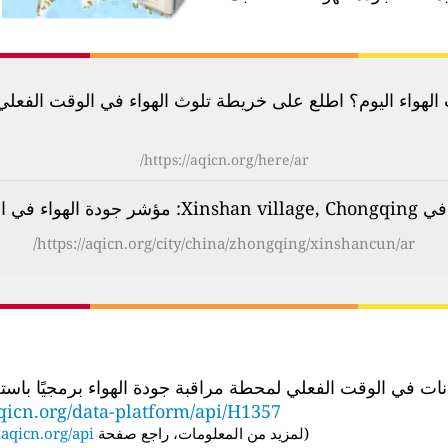
لهواء اليوم؟ اطلع على خريطة تلوث الهواء في الوقت الفعلي لأكثر م
https://aqicn.org/here/ar/
في الوقت الفعلي (AQI)
https://aqicn.org/city/china/zhongqing/xinshancun/ar/
الوقت الفعلي لمحطة مراقبة جودة الهواء برمجيًا باستخدام عنوان URL لواجهة برمجة
qicn.org/data-platform/api/H1357
(
لمزيد من المعلومات، راجع صفحة API:
aqicn.org/api/