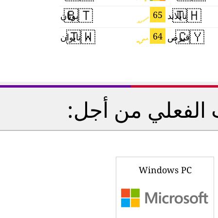
🇧🇹
🇹🇭
61
65
تايلاند
بوتان
🇹🇼
🇨🇾
58
64
قبرص
تايوان
 الفعلي من أجل:
Windows PC