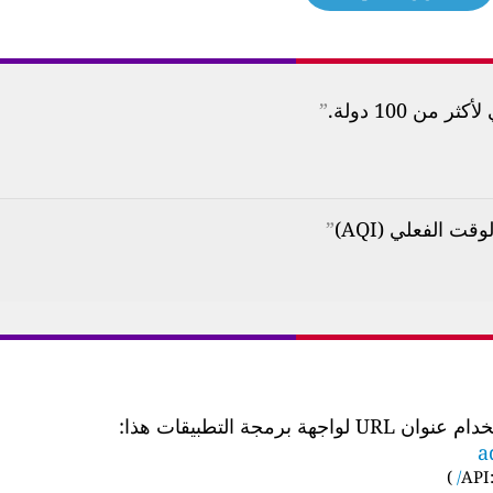
ن 100 دولة.
”
”
 التطبيقات هذا:
a
)