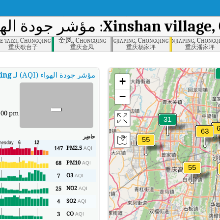
Xinshan village,
: مؤشر جودة الهوا
iē taizi, Chongqing
金凤, Chongqing
Yangjiaping, Chongqing
Panjiaping, Chongq
重庆歇台子
重庆金凤
重庆杨家坪
重庆潘家坪
مؤشر جودة الهواء (AQI) لـ
ing
+
-
−
:00 pm
حاضِر
PM2.5
147
AQI
PM10
68
AQI
O3
7
AQI
NO2
25
AQI
SO2
4
AQI
CO
3
AQI