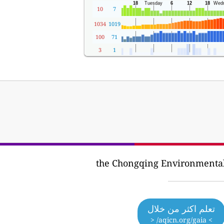
10
7
1034
1019
100
71
3
1
تعلم اكثر من خلال
> aqicn.org/gaia/ <