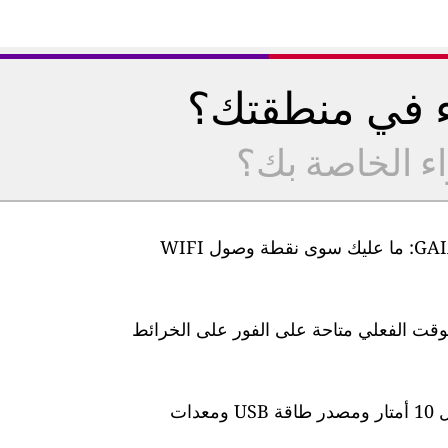
ء في منطقتك؟
اء الخاصة بك؟
من السهل جدًا إعداد أجهزة مراقبة جودة الهواء GAIA: ما عليك سوى نقطة وصول WIFI
لوقت الفعلي متاحة على الفور على الخرائط
تأتي المحطة مزودة بكابل طاقة مقاوم للماء بطول 10 أمتار ومصدر طاقة USB ومعدات