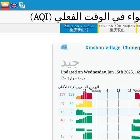
ء في الوقت الفعلي (AQI)
Xinshan village,
Shuangshan, Chongqing
x
Chongqing
重庆新山村
重庆双山
:
.
Xinshan village, Chongq
مؤشر جودة الهواء في الوقت الفعلي (AQI) في Xinshan village, Chongqing.
جيد
Updated on Wednesday, Jan 15th 2025, 16
درجة حرارة:
-
°C
اليومين الماضيين
دقيقة
الأعلى
177
139
97
59
13
2
40
17
5
3
15
3