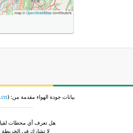
map ©
OpenStreetMap
contributors
بيانات جودة الهواء مقدمة من:
the Chongqing Environmental Protection Bureau (重庆市主城区空气质量) (
)
.cn
هل تعرف أي محطات لقياس
لا تشارك في الخريطة ب