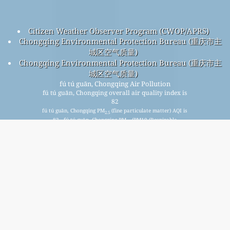
Citizen Weather Observer Program (CWOP/APRS)
Chongqing Environmental Protection Bureau (重庆市主
城区空气质量)
Chongqing Environmental Protection Bureau (重庆市主
城区空气质量)
fú tú guān, Chongqing Air Pollution
fú tú guān, Chongqing overall air quality index is
82
fú tú guān, Chongqing PM
(fine particulate matter) AQI is
2.5
82 - fú tú guān, Chongqing PM
(PM10 (Respirable
10
particulate matter)) AQI is 39 - fú tú guān, Chongqing NO
2
(Nitrogen Dioxide) AQI is 4 - fú tú guān, Chongqing SO
2
(Sulphur Dioxide) AQI is 3 - fú tú guān, Chongqing O
(Ozone)
3
AQI is 38 - fú tú guān, Chongqing CO (Carbon Monoxide) AQI
is 5 -
Prijavite se za našu besplatnu mjesečnu mailing listu i
budite obaviješteni kada novi članci budu dostupni.