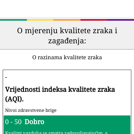
O mjerenju kvalitete zraka i
zagađenja:
O razinama kvalitete zraka
-
Vrijednosti indeksa kvalitete zraka
(AQI).
Nivoi zdravstvene brige
0 - 50
Dobro
Kvalitet vazduha se smatra zadovoljavajućim, a