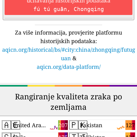
učitavanja historijskih podataka
fú tú guān, Chongqing
Za više informacija, provjerite platformu
historijskih podataka:
aqicn.org/historical/bs/#city:china/zhongqing/futug
uan
&
aqicn.org/data-platform/
Rangiranje kvaliteta zraka po
zemljama
🇦🇪
🇵🇰
207
127
United Arab Emirates
Pakistan