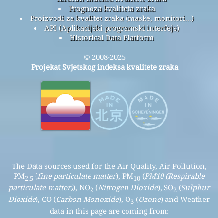
Prognoza kvaliteta zraka
Proizvodi za kvalitet zraka (maske, monitori...)
API (Aplikacijski programski interfejs)
Historical Data Platform
© 2008-2025
Projekat Svjetskog indeksa kvalitete zraka
The Data sources used for the Air Quality, Air Pollution,
PM
(
fine particulate matter
), PM
(
PM10 (Respirable
2.5
10
particulate matter)
), NO
(
Nitrogen Dioxide
), SO
(
Sulphur
2
2
Dioxide
), CO (
Carbon Monoxide
), O
(
Ozone
) and Weather
3
data in this page are coming from: