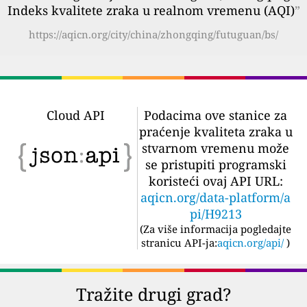
Indeks kvalitete zraka u realnom vremenu (AQI)
”
https://aqicn.org/city/china/zhongqing/futuguan/bs/
Cloud API
Podacima ove stanice za
praćenje kvaliteta zraka u
stvarnom vremenu može
se pristupiti programski
koristeći ovaj API URL:
aqicn.org/data-platform/a
pi/H9213
(
Za više informacija pogledajte
stranicu API-ja:
aqicn.org/api/
)
Tražite drugi grad?