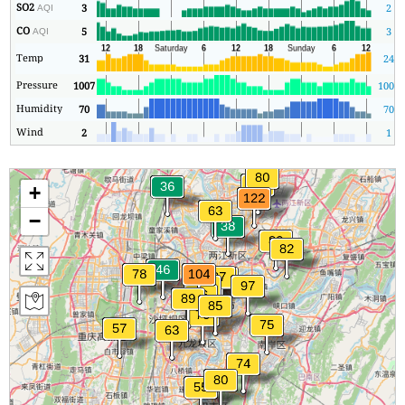
SO2
3
2
AQI
CO
5
3
AQI
Temp
31
24
Pressure
1007
1006
Humidity
70
70
Wind
2
1
+
−