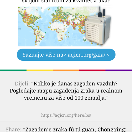
svojom stanicom za kvalitet zraka?
Saznajte više na
> aqicn.org/gaia/ <
Dijeli: “
Koliko je danas zagađen vazduh?
Pogledajte mapu zagađenja zraka u realnom
vremenu za više od 100 zemalja.
”
https://aqicn.org/here/bs/
Share
: “
Zagađenje zraka fú tú guān, Chongqing: