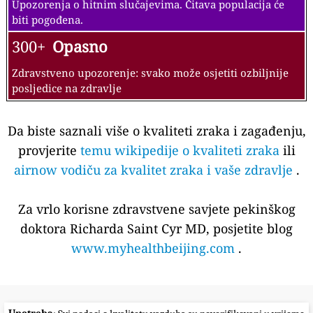
Upozorenja o hitnim slučajevima. Čitava populacija će
biti pogođena.
300+
Opasno
Zdravstveno upozorenje: svako može osjetiti ozbiljnije
posljedice na zdravlje
Da biste saznali više o kvaliteti zraka i zagađenju,
provjerite
temu wikipedije o kvaliteti zraka
ili
airnow vodiču za kvalitet zraka i vaše zdravlje
.
Za vrlo korisne zdravstvene savjete pekinškog
doktora Richarda Saint Cyr MD, posjetite blog
www.myhealthbeijing.com
.