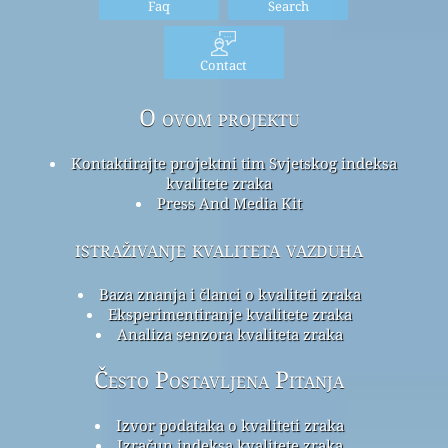
Faq
Search
Contact
O ovom projektu
Kontaktirajte projektni tim Svjetskog indeksa
kvalitete zraka
Press And Media Kit
istraživanje kvaliteta vazduha
Baza znanja i članci o kvaliteti zraka
Eksperimentiranje kvalitete zraka
Analiza senzora kvaliteta zraka
Često Postavljena Pitanja
Izvor podataka o kvaliteti zraka
Izračun indeksa kvalitete zraka