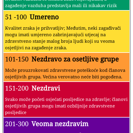
zagađenje vazduha predstavlja mali ili nikakav rizik
51 -100
Umereno
Kvalitet zraka je prihvatljiv; Međutim, neki zagađivači
mogu imati umjereno zabrinjavajući utjecaj na
zdravstveno stanje malog broja ljudi koji su veoma
osjetljivi na zagađenje zraka.
101-150
Nezdravo za osetljive grupe
Može prouzrokovati zdravstvene poteškoće kod članova
osjetljivih grupa. Većina verovatno neće biti pogođena.
151-200
Nezdravi
Svako može početi osjećati posljedice na zdravlje; članovi
osjetljivih grupa mogu imati ozbiljnije zdravstvene
posljedice
201-300
Veoma nezdravim