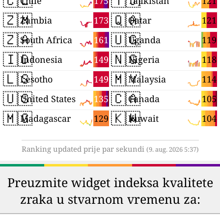
🇨🇱
🇹🇯
175
121
Chile
Tajikistan
🇿🇲
🇶🇦
173
121
Zambia
Qatar
🇿🇦
🇺🇬
161
119
South Africa
Uganda
🇮🇩
🇳🇬
149
118
Indonesia
Nigeria
🇱🇸
🇲🇾
149
114
Lesotho
Malaysia
🇺🇸
🇨🇦
135
105
United States
Canada
🇲🇬
🇰🇼
129
104
Madagascar
Kuwait
Ranking updated prije par sekundi
(9. aug. 2026 5:37)
Preuzmite widget indeksa kvalitete
zraka u stvarnom vremenu za: