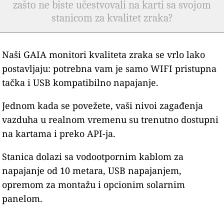
zašto ne biste učestvovali na karti sa svojom
stanicom za kvalitet zraka?
Naši GAIA monitori kvaliteta zraka se vrlo lako
postavljaju: potrebna vam je samo WIFI pristupna
tačka i USB kompatibilno napajanje.
Jednom kada se povežete, vaši nivoi zagađenja
vazduha u realnom vremenu su trenutno dostupni
na kartama i preko API-ja.
Stanica dolazi sa vodootpornim kablom za
napajanje od 10 metara, USB napajanjem,
opremom za montažu i opcionim solarnim
panelom.