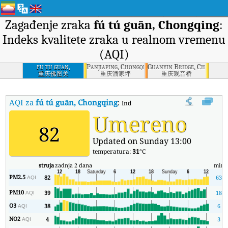
Zagađenje zraka
fú tú guān, Chongqing
:
Indeks kvalitete zraka u realnom vremenu
(AQI)
fu tu guan,
Panjiaping, Chongqing
Guanyin Bridge, Chongqin
Chongqing
重庆佛图关
重庆潘家坪
重庆观音桥
AQI za
fú tú guān, Chongqing
:
Indeks kvaliteta zraka (AQI) kompa
Umereno
82
Updated on Sunday 13:00
temperatura:
31
°C
struja
zadnja 2 dana
min
PM2.5
82
63
AQI
PM10
39
18
AQI
O3
38
6
AQI
NO2
4
3
AQI