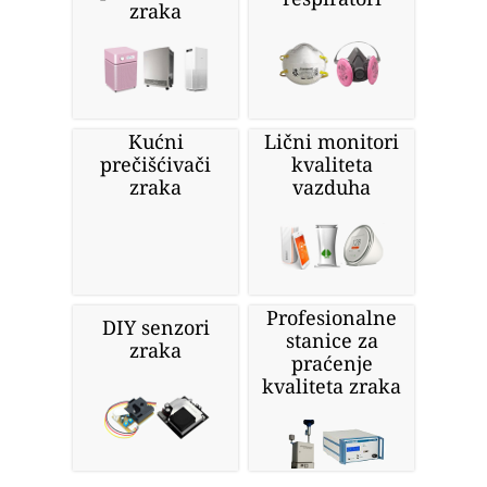
zraka
Kućni
Lični monitori
prečišćivači
kvaliteta
zraka
vazduha
Profesionalne
DIY senzori
stanice za
zraka
praćenje
kvaliteta zraka