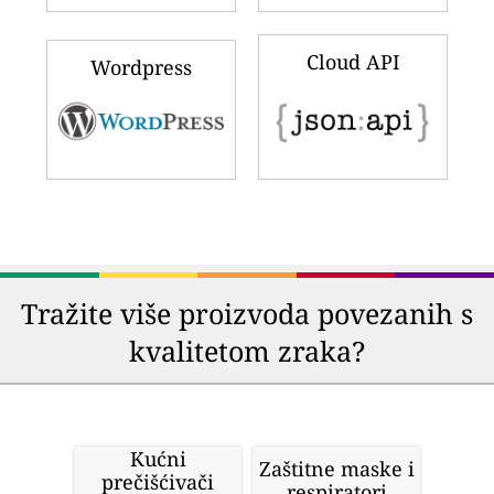
Cloud API
Wordpress
Tražite više proizvoda povezanih s
kvalitetom zraka?
Kućni
Zaštitne maske i
prečišćivači
respiratori