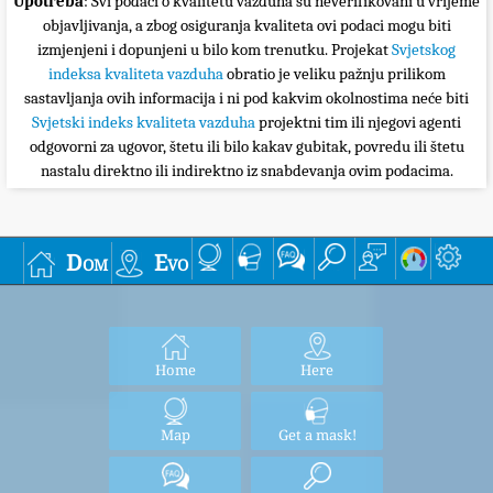
Upotreba
: Svi podaci o kvalitetu vazduha su neverifikovani u vrijeme
objavljivanja, a zbog osiguranja kvaliteta ovi podaci mogu biti
izmjenjeni i dopunjeni u bilo kom trenutku. Projekat
Svjetskog
indeksa kvaliteta vazduha
obratio je veliku pažnju prilikom
sastavljanja ovih informacija i ni pod kakvim okolnostima neće biti
Svjetski indeks kvaliteta vazduha
projektni tim ili njegovi agenti
odgovorni za ugovor, štetu ili bilo kakav gubitak, povredu ili štetu
nastalu direktno ili indirektno iz snabdevanja ovim podacima.
Dom
Evo
Home
Here
Map
Get a mask!