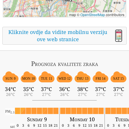
map ©
OpenStreetMap
contributors
Kliknite ovdje da vidite mobilnu verziju
ove web stranice
Prognoza kvalitete zraka
SUN 9
MON 10
TUE 11
WED 12
THU 13
FRI 14
SAT 15
34°C
35°C
37°C
36°C
38°C
37°C
37°C
26°C
26°C
27°C
26°C
27°C
27°C
27°C
PM
2.5
Sunday 9
Monday 10
Tuesd
0
3
6
9
12
15
18
21
0
3
6
9
12
15
18
21
0
3
6
9
sat