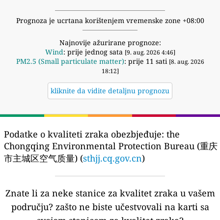
Prognoza je ucrtana korištenjem vremenske zone +08:00
Najnovije ažurirane prognoze:
Wind
: prije jednog sata
[9. aug. 2026 4:46]
PM2.5 (Small particulate matter)
: prije 11 sati
[8. aug. 2026
18:12]
kliknite da vidite detaljnu prognozu
Podatke o kvaliteti zraka obezbjeđuje:
the
Chongqing Environmental Protection Bureau (重庆
市主城区空气质量) (
sthjj.cq.gov.cn
)
Znate li za neke stanice za kvalitet zraka u vašem
području?
zašto ne biste učestvovali na karti sa