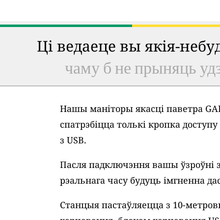
Ці ведаеце вы якія-неб
чаму б не прыняць удз
Нашы маніторы якасці паветра GAI
спатрэбіцца толькі кропка доступ
з USB.
Пасля падключэння вашы ўзроўні 
рэальнага часу будуць імгненна дас
Станцыя пастаўляецца з 10-метро