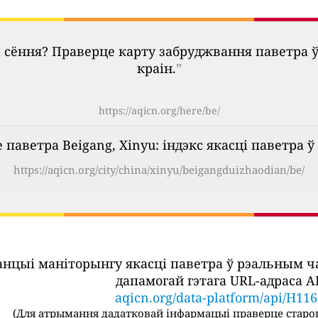
 сёння? Праверце карту забруджвання паветра 
краін.
”
https://aqicn.org/here/be/
паветра Beigang, Xinyu: індэкс якасці паветра ў
https://aqicn.org/city/china/xinyu/beigangduizhaodian/be/
танцыі маніторынгу якасці паветра ў рэальным 
дапамогай гэтага URL-адраса AP
aqicn.org/data-platform/api/H11
(
Для атрымання дадатковай інфармацыі праверце старон