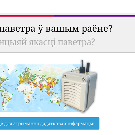
 паветра ў вашым раёне?
анцыяй якасці паветра?
це для атрымання дадатковай інфармацыі