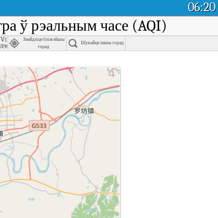
06:20
етра ў рэальным часе (AQI)
illage (20190301)..., Xinyu
Знайдзіце бліжэйшы
Шукайце іншы горад
90301启用)
горад