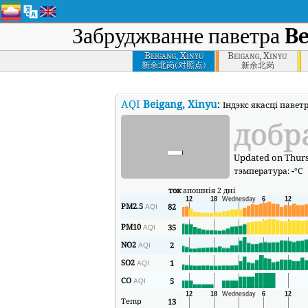
Забруджванне паветра
Be
Beigang, Xinyu
Beigang, Xinyu
新余北岗(对照点)
新余北岗
AQI
Beigang, Xinyu
:
Індэкс якасці паветр
-
добр
Updated on Thurs
тэмпература:
-
°C
ток
апошнія 2 дні
PM2.5
82
AQI
PM10
35
AQI
NO2
2
AQI
SO2
1
AQI
CO
5
AQI
Temp
13