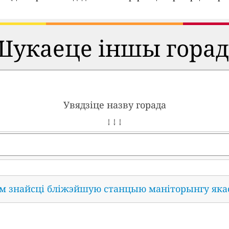
Шукаеце іншы горад
Увядзіце назву горада
↓ ↓ ↓
ам знайсці бліжэйшую станцыю маніторынгу яка