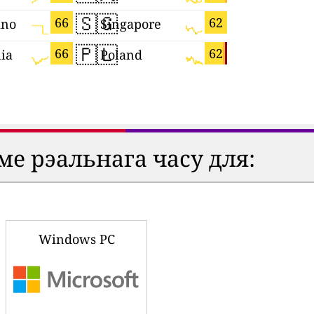
🇸🇬
🇭🇷
66
62
ino
Singapore
Croatia
🇵🇱
🇺🇦
66
62
ia
Poland
Ukraine
ме рэальнага часу для:
Windows PC