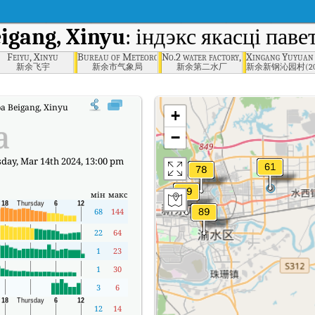
igang, Xinyu
: індэкс якасці пав
Feiyu, Xinyu
Bureau of Meteorology, Xinyu
No.2 water factory, Xinyu
Xingang Yuyuan V
新余飞宇
新余市气象局
新余第二水厂
新余新钢沁园村(201
а Beigang, Xinyu у рэальным часе (AQI).
+
а
−
day, Mar 14th 2024, 13:00 pm
мін
макс
68
144
22
64
1
23
1
30
3
6
12
14