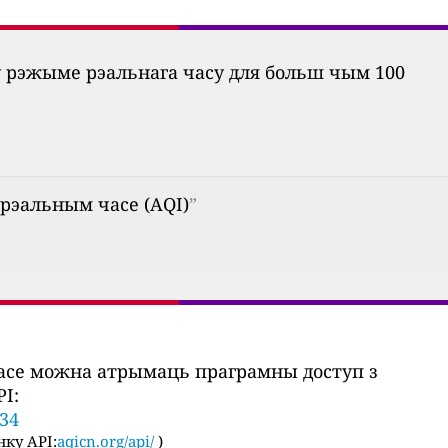
ў рэжыме рэальнага часу для больш чым 100
 рэальным часе (AQI)
”
часе можна атрымаць праграмны доступ з
I:
634
ку API:
aqicn.org/api/
)