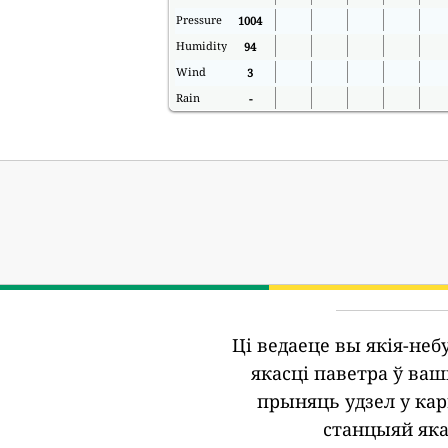
Pressure
1004
Humidity
94
Wind
3
Rain
-
Ці ведаеце вы якія-не
якасці паветра ў ва
прыняць удзел у кар
станцыяй яка