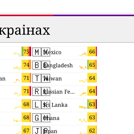
 краінах
🇲🇽
🇭🇺
75
66
Mexico
Hungary
🇧🇩
🇲🇨
74
65
Bangladesh
Monaco
🇹🇼
🇹🇭
71
64
an
Taiwan
Thailand
🇷🇺
🇨🇿
71
64
Russian Federation
Czechia
🇱🇰
🇬🇷
68
63
Sri Lanka
Greece
🇬🇭
🇸🇰
68
63
Ghana
Slovakia
🇯🇵
🇨🇲
67
62
Japan
Cameroo