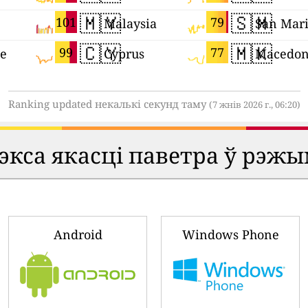
🇲🇾
🇸🇲
101
79
Malaysia
San Mar
🇨🇾
🇲🇰
99
77
ne
Cyprus
Macedon
Ranking updated некалькі секунд таму
(7 жнів 2026 г., 06:20)
кса якасці паветра ў рэжы
Android
Windows Phone