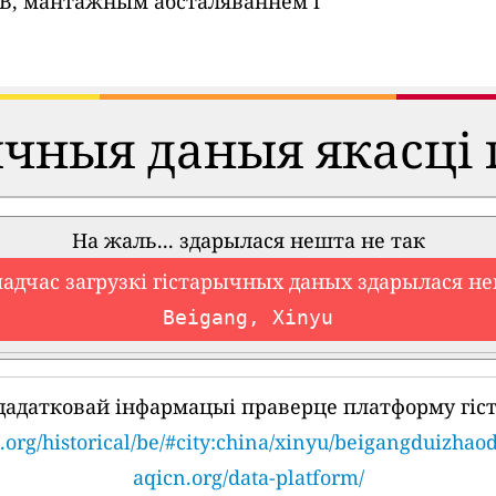
SB, мантажным абсталяваннем і
ычныя даныя якасці 
На жаль... здарылася нешта не так
падчас загрузкі гістарычных даных здарылася не
Beigang, Xinyu
дадатковай інфармацыі праверце платформу гіс
.org/historical/be/#city:china/xinyu/beigangduizhao
aqicn.org/data-platform/