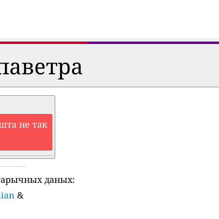
паветра
шта не так
тарычных даных:
dian
&