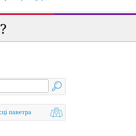
?
сці паветра