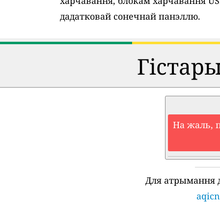
харчавання, блокам харчавання U
дадатковай сонечнай панэллю.
Гістар
На жаль, 
Для атрымання 
aqicn