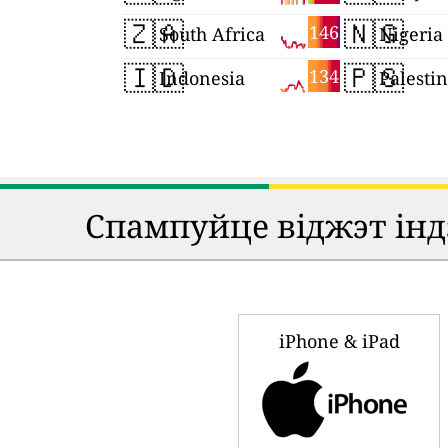
🇿🇦
🇳🇬
146
South Africa
Nigeria
🇮🇩
🇵🇸
134
Indonesia
Palesti
Спампуйце віджэт індэ
iPhone & iPad