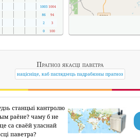
1003
1004
86
94
2
3
0
100
Прагноз якасці паветра
націсніце, каб паглядзець падрабязны прагноз
будзь станцыі кантролю
шым раёне?
чаму б не
це са сваёй уласнай
сці паветра?