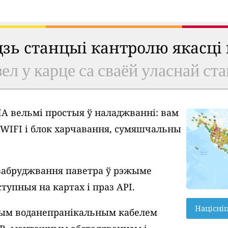
удзь станцыі кантролю якасці
ел у карце са сваёй уласнай ст
A вельмі простыя ў наладжванні: вам
у WIFI і блок харчавання, сумяшчальны
забруджвання паветра ў рэжыме
тупныя на картах і праз API.
Націсні
вым воданепранікальным кабелем