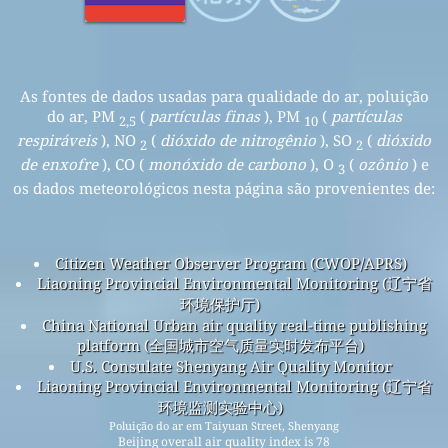
As fontes de dados usadas para qualidade do ar, poluição
do ar, PM
(
partículas finas
), PM
(
partículas
2,5
10
respiráveis
), NO
(
dióxido de nitrogênio
), SO
(
dióxido
2
2
de enxofre
), CO (
monóxido de carbono
), O
(
ozônio
) e
3
os dados meteorológicos nesta página são provenientes de:
Citizen Weather Observer Program (CWOP/APRS)
Liaoning Provincial Environmental Monitoring (辽宁省
环境保护厅)
China National Urban air quality real-time publishing
platform (全国城市空气质量实时发布平台)
U.S. Consulate Shenyang Air Quality Monitor
Liaoning Provincial Environmental Monitoring (辽宁省
环境监测实验中心)
Poluição do ar em Taiyuan Street, Shenyang
Beijing overall air quality index is 78