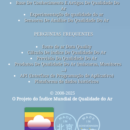
Base De Conhecimento E Artigos De Qualidade Do
Ar
Experimentação de qualidade do ar
Sensores De Análise Da Qualidade Do Ar
perguntas frequentes
fonte de ar Data Quality
Cálculo De índice De Qualidade Do Ar
Previsão Da Qualidade Do Ar
Produtos De Qualidade Do Ar (máscaras, Monitores
...)
API (Interface de Programação de Aplicativo)
Plataforma de dados históricos
© 2008-2025
O Projeto do Índice Mundial de Qualidade do Ar