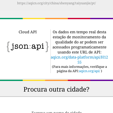
https://aqicn.org/city/china/shenyang/taiyuanjie/pt/
Cloud API
Os dados em tempo real desta
estação de monitoramento da
qualidade do ar podem ser
acessados programaticamente
usando este URL de API:
aqicn.org/data-platform/api/H12
55
(
Para mais informações, verifique a
página da API:
aqicn.org/api/
)
Procura outra cidade?
Escreva um nome de cidade