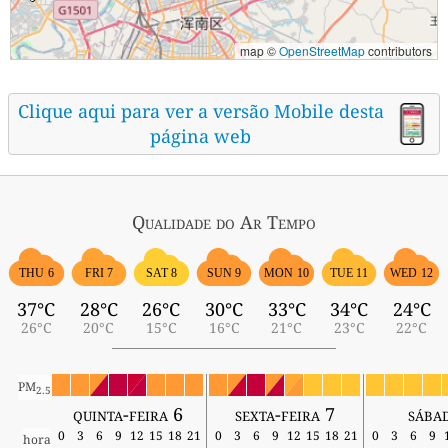
map ©
OpenStreetMap
contributors
Clique aqui para ver a versão Mobile desta
página web
Qualidade do Ar
Tempo
THU 6
FRI 7
SAT 8
SUN 9
MON 10
TUE 11
WED 12
37°C
28°C
26°C
30°C
33°C
34°C
24°C
26°C
20°C
15°C
16°C
21°C
23°C
22°C
PM
2.5
quinta-feira 6
sexta-feira 7
sába
0
3
6
9
12
15
18
21
0
3
6
9
12
15
18
21
0
3
6
9
hora