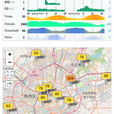
SO2
1
1
AQI
CO
6
5
AQI
Temp.
30
26
Pressão
1006
1005
Humidade
84
53
Vento
2
1
+
−