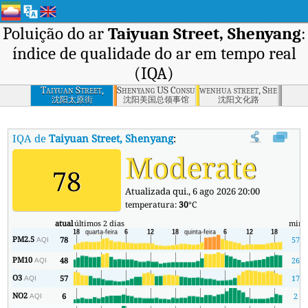
Poluição do ar
Taiyuan Street, Shenyang
:
índice de qualidade do ar em tempo real
(IQA)
Taiyuan Street,
Shenyang US Consulate
wenhua street, Shenyang ,
Shenyang
沈阳太原街
沈阳美国总领事馆
沈阳文化路
IQA de
Taiyuan Street, Shenyang
:
Índice de Qualidade do Ar (IQA)
Moderate
78
Atualizada qui., 6 ago 2026 20:00
temperatura:
30
°C
atual
últimos 2 dias
min
PM2.5
78
57
AQI
PM10
48
26
AQI
O3
57
17
AQI
NO2
6
2
AQI