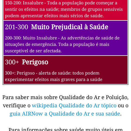
150-200: Insalubre - Toda a população pode começar a
sentir os efeitos na saúde; membros de grupos sensíveis
podem apresentar efeitos mais sérios de saúde.
201-300
Muito Prejudical à Saúde
200-300: Muito Insalubre - As advertências de saúde de
situações de emergência. Toda a população é mais
susceptível de ser afectada.
300+
Perigoso
300+: Perigoso - alerta de saúde: todos podem
experimentar efeitos mais graves para a saúde
Para saber mais sobre Qualidade do Ar e Poluição,
verifique o
wikipedia Qualidade do Ar tópico
ou o
guia AIRNow a Qualidade do Ar e sua saúde
.
Para informações sobre saúde muito úteis em