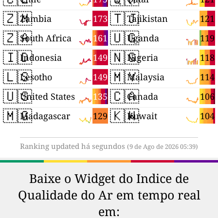
🇿🇲
🇹🇯
173
121
Zambia
Tajikistan
🇿🇦
🇺🇬
161
119
South Africa
Uganda
🇮🇩
🇳🇬
149
118
Indonesia
Nigeria
🇱🇸
🇲🇾
149
114
Lesotho
Malaysia
🇺🇸
🇨🇦
135
106
United States
Canada
🇲🇬
🇰🇼
129
104
Madagascar
Kuwait
Ranking updated há segundos
(9 de Ago de 2026 05:39)
Baixe o Widget do Indice de
Qualidade do Ar em tempo real
em: