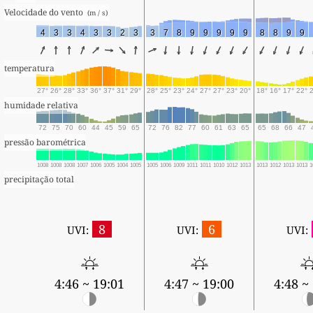
Velocidade do vento 
 (m / s) 
4
3
3
4
3
3
2
3
3
7
8
9
9
9
9
9
8
8
9
9
temperatura
27°
26°
28°
33°
36°
37°
31°
29°
28°
25°
23°
24°
27°
27°
23°
20°
18°
16°
17°
22°
humidade relativa
72
75
70
60
44
45
59
65
72
76
82
77
60
61
63
65
65
68
66
47
pressão barométrica
1008
1008
1008
1007
1006
1005
1004
1005
1005
1006
1009
1011
1011
1010
1012
1013
1013
1012
1013
1013
1
precipitação total
8
6
UVI:
UVI:
UVI:
4:46 ~ 19:01
4:47 ~ 19:00
4:48 ~