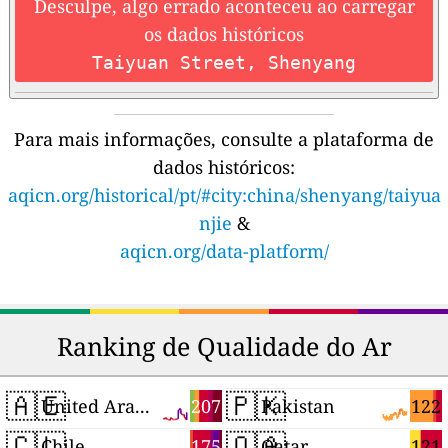
Desculpe, algo errado aconteceu ao carregar
os dados históricos
Taiyuan Street, Shenyang
Para mais informações, consulte a plataforma de
dados históricos:
aqicn.org/historical/pt/#city:china/shenyang/taiyua
njie
&
aqicn.org/data-platform/
Ranking de Qualidade do Ar
🇦🇪
🇵🇰
207
122
United Arab Emirates
Pakistan
🇨🇱
🇶🇦
175
121
Chile
Qatar