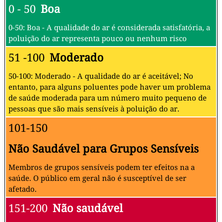
0 - 50
Boa
0-50: Boa - A qualidade do ar é considerada satisfatória, a
poluição do ar representa pouco ou nenhum risco
51 -100
Moderado
50-100: Moderado - A qualidade do ar é aceitável; No
entanto, para alguns poluentes pode haver um problema
de saúde moderada para um número muito pequeno de
pessoas que são mais sensíveis à poluição do ar.
101-150
Não Saudável para Grupos Sensíveis
Membros de grupos sensíveis podem ter efeitos na a
saúde. O público em geral não é susceptível de ser
afetado.
151-200
Não saudável