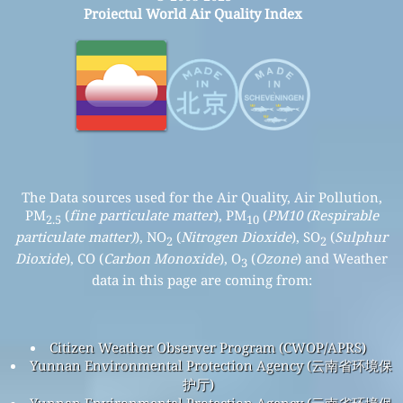
Proiectul World Air Quality Index
The Data sources used for the Air Quality, Air Pollution,
PM
(
fine particulate matter
), PM
(
PM10 (Respirable
2.5
10
particulate matter)
), NO
(
Nitrogen Dioxide
), SO
(
Sulphur
2
2
Dioxide
), CO (
Carbon Monoxide
), O
(
Ozone
) and Weather
3
data in this page are coming from:
Citizen Weather Observer Program (CWOP/APRS)
Yunnan Environmental Protection Agency (云南省环境保
护厅)
Yunnan Environmental Protection Agency (云南省环境保