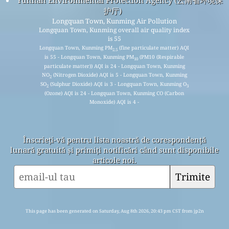
护厅)
Longquan Town, Kunming Air Pollution
Longquan Town, Kunming overall air quality index
is 55
Longquan Town, Kunming PM
(fine particulate matter) AQI
2.5
is 55 - Longquan Town, Kunming PM
(PM10 (Respirable
10
particulate matter)) AQI is 24 - Longquan Town, Kunming
NO
(Nitrogen Dioxide) AQI is 5 - Longquan Town, Kunming
2
SO
(Sulphur Dioxide) AQI is 3 - Longquan Town, Kunming O
2
3
(Ozone) AQI is 24 - Longquan Town, Kunming CO (Carbon
Monoxide) AQI is 4 -
Înscrieți-vă pentru lista noastră de corespondență
lunară gratuită și primiți notificări când sunt disponibile
articole noi.
Trimite
This page has been generated on Saturday, Aug 8th 2026, 20:43 pm CST from jp2n