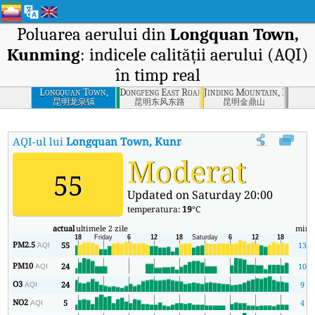
Poluarea aerului din
Longquan Town,
Kunming
: indicele calității aerului (AQI)
în timp real
Longquan Town,
Dongfeng East Road, Kunming
Jinding Mountain, Kunmin
Kunming
昆明龙泉镇
昆明东风东路
昆明金鼎山
AQI-ul lui
Longquan Town, Kunming
:
Indicele calității aerului
Moderat
55
Updated on Saturday 20:00
temperatura:
19
°C
actual
ultimele 2 zile
min
PM2.5
55
13
AQI
PM10
24
10
AQI
O3
24
9
AQI
NO2
5
4
AQI