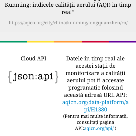
Kunming: indicele calității aerului (AQI) în timp
real
”
https://aqicn.org/city/china/kunming/longquanzhen/ro/
Cloud API
Datele în timp real ale
acestei stații de
monitorizare a calității
aerului pot fi accesate
programatic folosind
această adresă URL API:
aqicn.org/data-platform/a
pi/H1380
(
Pentru mai multe informații,
consultați pagina
API:
aqicn.org/api/
)