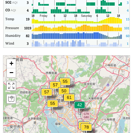
SO2
3
3
AQI
CO
4
4
AQI
Temp
19
15
Pressure
1019
1017
Humidity
82
60
Wind
3
1
+
−