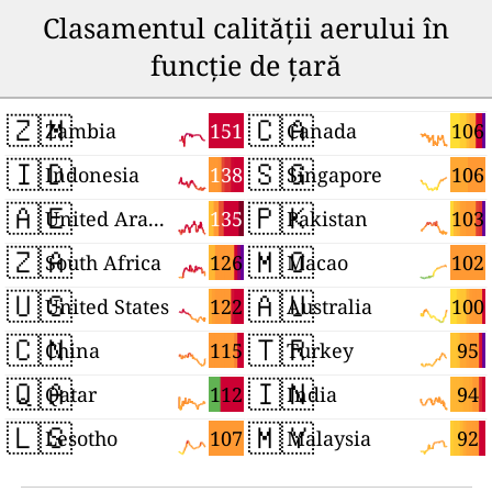
Clasamentul calității aerului în
funcție de țară
🇿🇲
🇨🇦
151
106
Zambia
Canada
🇮🇩
🇸🇬
138
106
Indonesia
Singapore
🇦🇪
🇵🇰
135
103
United Arab Emirates
Pakistan
🇿🇦
🇲🇴
126
102
South Africa
Macao
🇺🇸
🇦🇺
122
100
United States
Australia
🇨🇳
🇹🇷
115
95
China
Turkey
🇶🇦
🇮🇳
112
94
Qatar
India
🇱🇸
🇲🇾
107
92
Lesotho
Malaysia