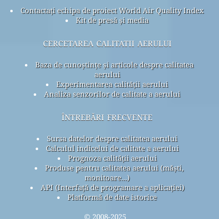
Contactați echipa de proiect World Air Quality Index
Kit de presă și media
cercetarea calitatii aerului
Baza de cunoștințe și articole despre calitatea
aerului
Experimentarea calității aerului
Analiza senzorilor de calitate a aerului
întrebări frecvente
Sursa datelor despre calitatea aerului
Calculul indicelui de calitate a aerului
Prognoza calității aerului
Produse pentru calitatea aerului (măști,
monitoare...)
API (Interfață de programare a aplicației)
Platformă de date istorice
© 2008-2025