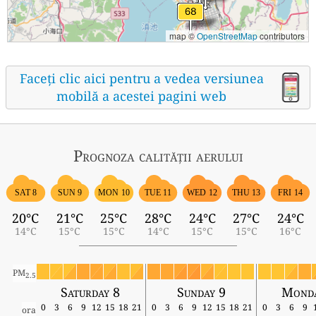
map ©
OpenStreetMap
contributors
Faceți clic aici pentru a vedea versiunea
mobilă a acestei pagini web
Prognoza calității aerului
SAT 8
SUN 9
MON 10
TUE 11
WED 12
THU 13
FRI 14
20°C
21°C
25°C
28°C
24°C
27°C
24°C
14°C
15°C
15°C
14°C
15°C
15°C
16°C
PM
2.5
Saturday 8
Sunday 9
Monda
0
3
6
9
12
15
18
21
0
3
6
9
12
15
18
21
0
3
6
9
ora