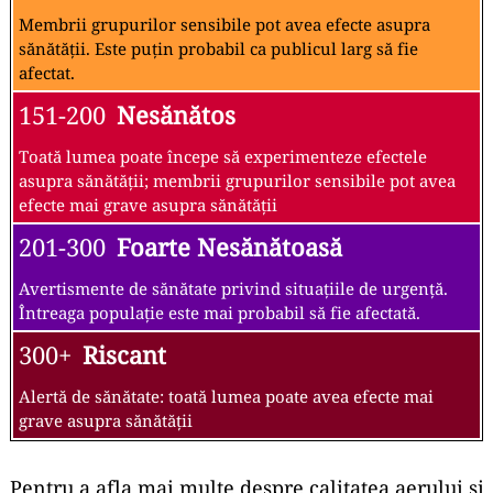
Membrii grupurilor sensibile pot avea efecte asupra
sănătății. Este puțin probabil ca publicul larg să fie
afectat.
151-200
Nesănătos
Toată lumea poate începe să experimenteze efectele
asupra sănătății; membrii grupurilor sensibile pot avea
efecte mai grave asupra sănătății
201-300
Foarte Nesănătoasă
Avertismente de sănătate privind situațiile de urgență.
Întreaga populație este mai probabil să fie afectată.
300+
Riscant
Alertă de sănătate: toată lumea poate avea efecte mai
grave asupra sănătății
Pentru a afla mai multe despre calitatea aerului și