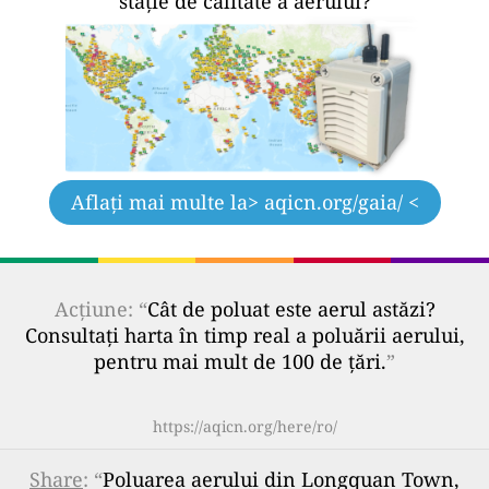
stație de calitate a aerului?
Aflați mai multe la
> aqicn.org/gaia/ <
Acțiune: “
Cât de poluat este aerul astăzi?
Consultați harta în timp real a poluării aerului,
pentru mai mult de 100 de țări.
”
https://aqicn.org/here/ro/
Share
: “
Poluarea aerului din Longquan Town,