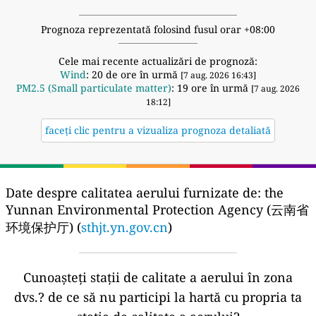
Prognoza reprezentată folosind fusul orar +08:00
Cele mai recente actualizări de prognoză:
Wind
: 20 de ore în urmă
[7 aug. 2026 16:43]
PM2.5 (Small particulate matter)
: 19 ore în urmă
[7 aug. 2026
18:12]
faceți clic pentru a vizualiza prognoza detaliată
Date despre calitatea aerului furnizate de:
the
Yunnan Environmental Protection Agency (云南省
环境保护厅) (
sthjt.yn.gov.cn
)
Cunoașteți stații de calitate a aerului în zona
dvs.?
de ce să nu participi la hartă cu propria ta