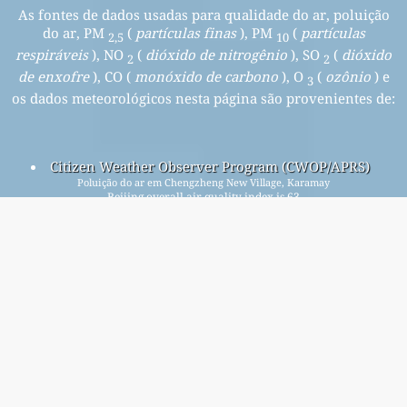
As fontes de dados usadas para qualidade do ar, poluição
do ar, PM
(
partículas finas
), PM
(
partículas
2,5
10
respiráveis
), NO
(
dióxido de nitrogênio
), SO
(
dióxido
2
2
de enxofre
), CO (
monóxido de carbono
), O
(
ozônio
) e
3
os dados meteorológicos nesta página são provenientes de:
Citizen Weather Observer Program (CWOP/APRS)
Poluição do ar em Chengzheng New Village, Karamay
Beijing overall air quality index is 63
Beijing PM
(fine particulate matter) AQI is 63 - Beijing PM
2.5
10
(respirable particulate matter) AQI is 32 - Beijing NO
2
(nitrogen dioxide) AQI is 1 - Beijing SO
(sulfur dioxide) AQI is
2
2 - Beijing O
(ozone) AQI is 42 - Beijing CO (carbon monoxide)
3
AQI is 3 -
Cadastre-se em nossa lista de e-mail mensal gratuita e
seja notificado quando novos artigos estiverem
disponíveis.
enviar