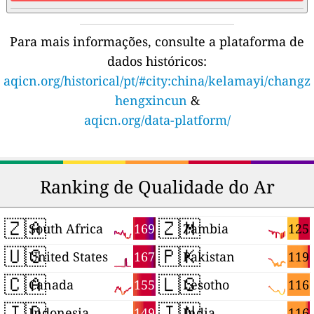
Para mais informações, consulte a plataforma de
dados históricos:
aqicn.org/historical/pt/#city:china/kelamayi/changz
hengxincun
&
aqicn.org/data-platform/
Ranking de Qualidade do Ar
🇿🇦
🇿🇲
169
125
South Africa
Zambia
🇺🇸
🇵🇰
167
119
United States
Pakistan
🇨🇦
🇱🇸
155
116
Canada
Lesotho
🇮🇩
🇮🇳
149
116
Indonesia
India