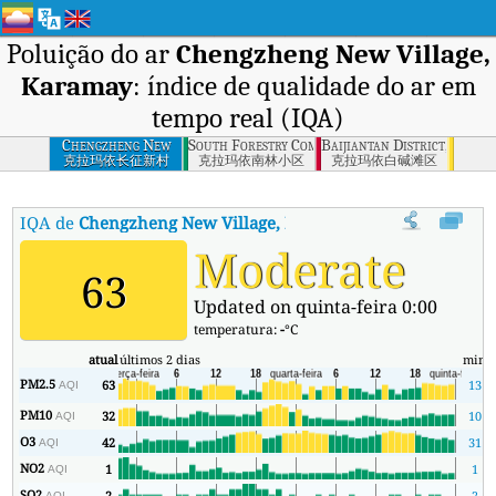
Poluição do ar
Chengzheng New Village,
Karamay
: índice de qualidade do ar em
tempo real (IQA)
Chengzheng New
South Forestry Community, Karamay
Baijiantan District, Karam
Village, Karamay
克拉玛依长征新村
克拉玛依南林小区
克拉玛依白碱滩区
IQA de
Chengzheng New Village, Karamay
:
Índice de Qualidade
Moderate
63
Updated on quinta-feira 0:00
temperatura:
-
°C
atual
últimos 2 dias
min
m
PM2.5
63
13
AQI
PM10
32
10
AQI
O3
42
31
AQI
NO2
1
1
AQI
SO2
2
2
AQI