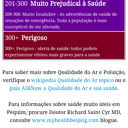
201-300
Muito Prejudical à Saúde
200-300: Muito Insalubre - As advertências de saúde de
situações de emergência. Toda a população é mais
susceptível de ser afectada.
300+
Perigoso
300+: Perigoso - alerta de saúde: todos podem
experimentar efeitos mais graves para a saúde
Para saber mais sobre Qualidade do Ar e Poluição,
verifique o
wikipedia Qualidade do Ar tópico
ou o
guia AIRNow a Qualidade do Ar e sua saúde
.
Para informações sobre saúde muito úteis em
Pequim, procure Doutor Richard Saint Cyr MD,
consulte
www.myhealthbeijing.com
blogue.