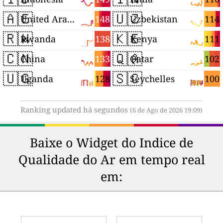
🇦🇪
🇺🇿
148
114
United Arab Emirates
Uzbekistan
🇷🇼
🇰🇪
138
111
Rwanda
Kenya
🇨🇳
🇶🇦
133
102
China
Qatar
🇺🇬
🇸🇨
128
100
Uganda
Seychelles
Ranking updated há segundos
(6 de Ago de 2026 19:09)
Baixe o Widget do Indice de
Qualidade do Ar em tempo real
em: