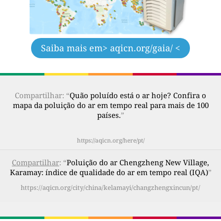
Saiba mais em
> aqicn.org/gaia/ <
Compartilhar: “
Quão poluído está o ar hoje? Confira o
mapa da poluição do ar em tempo real para mais de 100
países.
”
https://aqicn.org/here/pt/
Compartilhar
: “
Poluição do ar Chengzheng New Village,
Karamay: índice de qualidade do ar em tempo real (IQA)
”
https://aqicn.org/city/china/kelamayi/changzhengxincun/pt/