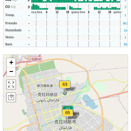
CO
3
3
AQI
Temp.
-
1
Pressão
-
963
Humidade
-
16
Vento
-
1
Rain
-
99
+
−