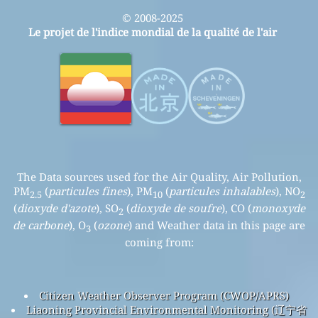
© 2008-2025
Le projet de l'indice mondial de la qualité de l'air
The Data sources used for the Air Quality, Air Pollution,
PM
(
particules fines
), PM
(
particules inhalables
), NO
2.5
10
2
(
dioxyde d'azote
), SO
(
dioxyde de soufre
), CO (
monoxyde
2
de carbone
), O
(
ozone
) and Weather data in this page are
3
coming from:
Citizen Weather Observer Program (CWOP/APRS)
Liaoning Provincial Environmental Monitoring (辽宁省