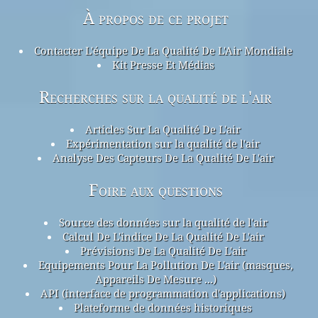
À propos de ce projet
Contacter L'équipe De La Qualité De L'Air Mondiale
Kit Presse Et Médias
Recherches sur la qualité de l'air
Articles Sur La Qualité De L'air
Expérimentation sur la qualité de l'air
Analyse Des Capteurs De La Qualité De L'air
Foire aux questions
Source des données sur la qualité de l'air
Calcul De L'indice De La Qualité De L'air
Prévisions De La Qualité De L'air
Equipements Pour La Pollution De L'air (masques,
Appareils De Mesure ...)
API (interface de programmation d'applications)
Plateforme de données historiques