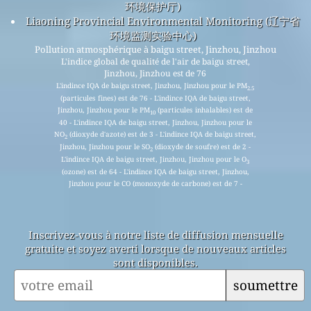
环境保护厅)
Liaoning Provincial Environmental Monitoring (辽宁省
环境监测实验中心)
Pollution atmosphérique à baigu street, Jinzhou, Jinzhou
L'indice global de qualité de l'air de baigu street,
Jinzhou, Jinzhou est de 76
L'indince IQA de baigu street, Jinzhou, Jinzhou pour le PM
2.5
(particules fines) est de 76 - L'indince IQA de baigu street,
Jinzhou, Jinzhou pour le PM
(particules inhalables) est de
10
40 - L'indince IQA de baigu street, Jinzhou, Jinzhou pour le
NO
(dioxyde d'azote) est de 3 - L'indince IQA de baigu street,
2
Jinzhou, Jinzhou pour le SO
(dioxyde de soufre) est de 2 -
2
L'indince IQA de baigu street, Jinzhou, Jinzhou pour le O
3
(ozone) est de 64 - L'indince IQA de baigu street, Jinzhou,
Jinzhou pour le CO (monoxyde de carbone) est de 7 -
Inscrivez-vous à notre liste de diffusion mensuelle
gratuite et soyez averti lorsque de nouveaux articles
sont disponibles.
soumettre