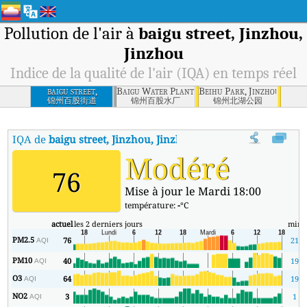
Pollution de l'air à
baigu street, Jinzhou,
Jinzhou
Indice de la qualité de l'air (IQA) en temps réel
baigu street,
Baigu Water Plant, Jinzhou
Beihu Park, Jinzhou
Jinzhou, Jinzhou
锦州百股街道
锦州百股水厂
锦州北湖公园
IQA de
baigu street, Jinzhou, Jinzhou
:
Indice de la qualité de l'ai
Modéré
76
Mise à jour le Mardi 18:00
température:
-
°C
actuel
les 2 derniers jours
min
PM2.5
76
21
AQI
PM10
40
19
AQI
O3
64
19
AQI
NO2
3
1
AQI