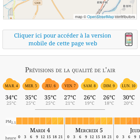
map ©
OpenStreetMap
contributors
Cliquer ici pour accéder à la version
mobile de cette page web
Prévisions
de la qualité de l'air
MAR. 4
MER. 5
JEU. 6
VEN. 7
SAM. 8
DIM. 9
LUN. 10
34°C
35°C
35°C
27°C
26°C
26°C
30°C
25°C
25°C
25°C
21°C
19°C
18°C
20°C
PM
2.5
Mardi 4
Mercredi 5
Jeud
0
3
6
9
12
15
18
21
0
3
6
9
12
15
18
21
0
3
6
9
heure