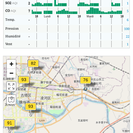
SO2
2
1
AQI
CO
7
5
AQI
Temp.
-
6
Pression
-
1001
Humidité
-
22
Vent
-
1
+
−