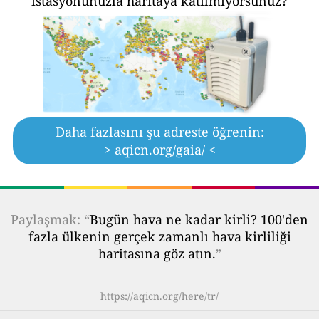
istasyonunuzla haritaya katılmıyorsunuz?
Daha fazlasını şu adreste öğrenin:
> aqicn.org/gaia/ <
Paylaşmak: “
Bugün hava ne kadar kirli? 100'den
fazla ülkenin gerçek zamanlı hava kirliliği
haritasına göz atın.
”
https://aqicn.org/here/tr/