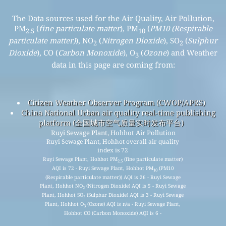
The Data sources used for the Air Quality, Air Pollution,
PM
(
fine particulate matter
), PM
(
PM10 (Respirable
2.5
10
particulate matter)
), NO
(
Nitrogen Dioxide
), SO
(
Sulphur
2
2
Dioxide
), CO (
Carbon Monoxide
), O
(
Ozone
) and Weather
3
data in this page are coming from:
Citizen Weather Observer Program (CWOP/APRS)
China National Urban air quality real-time publishing
platform (全国城市空气质量实时发布平台)
Ruyi Sewage Plant, Hohhot Air Pollution
Ruyi Sewage Plant, Hohhot overall air quality
index is 72
Ruyi Sewage Plant, Hohhot PM
(fine particulate matter)
2.5
AQI is 72 - Ruyi Sewage Plant, Hohhot PM
(PM10
10
(Respirable particulate matter)) AQI is 26 - Ruyi Sewage
Plant, Hohhot NO
(Nitrogen Dioxide) AQI is 5 - Ruyi Sewage
2
Plant, Hohhot SO
(Sulphur Dioxide) AQI is 3 - Ruyi Sewage
2
Plant, Hohhot O
(Ozone) AQI is n/a - Ruyi Sewage Plant,
3
Hohhot CO (Carbon Monoxide) AQI is 6 -