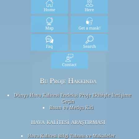
Home
Here
Map
Get a mask!
Faq
Search
Contact
Bu Proje Hakkında
Dünya Hava Kalitesi Endeksi Proje Ekibiyle İletişime
Geçin
Basın ve Medya Kiti
hava kalitesi araştırması
Hava Kalitesi Bilgi Tabanı ve Makaleler