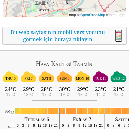
map ©
OpenStreetMap
contributors
Bu web sayfasının mobil versiyonunu
görmek için buraya tıklayın
Hava Kalitesi Tahmini
THU 6
FRI 7
SAT 8
SUN 9
MON 10
TUE 11
WED 12
24°C
29°C
28°C
30°C
29°C
23°C
21°C
17°C
18°C
19°C
19°C
18°C
14°C
13°C
PM
2.5
Thursday 6
Friday 7
Satur
0
3
6
9
12
15
18
21
0
3
6
9
12
15
18
21
0
3
6
9
saat