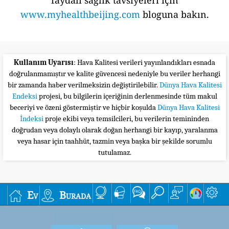
faydalı sağlık tavsiyeleri için
www.myhealthbeijing.com
bloguna bakın.
Kullanım Uyarısı
: Hava Kalitesi verileri yayınlandıkları esnada
doğrulanmamıştır ve kalite güvencesi nedeniyle bu veriler herhangi
bir zamanda haber verilmeksizin değiştirilebilir.
Dünya Hava Kalitesi
Endeksi
projesi, bu bilgilerin içeriğinin derlenmesinde tüm makul
beceriyi ve özeni göstermiştir ve hiçbir koşulda
Dünya Hava Kalitesi
İndeksi
proje ekibi veya temsilcileri, bu verilerin temininden
doğrudan veya dolaylı olarak doğan herhangi bir kayıp, yaralanma
veya hasar için taahhüt, tazmin veya başka bir şekilde sorumlu
tutulamaz.
Ev
Burada