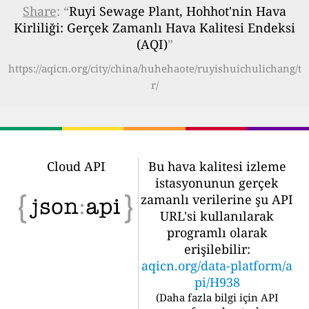
Share
: “
Ruyi Sewage Plant, Hohhot'nin Hava
Kirliliği: Gerçek Zamanlı Hava Kalitesi Endeksi
(AQI)
”
https://aqicn.org/city/china/huhehaote/ruyishuichulichang/t
r/
Cloud API
Bu hava kalitesi izleme
istasyonunun gerçek
zamanlı verilerine şu API
URL'si kullanılarak
programlı olarak
erişilebilir:
aqicn.org/data-platform/a
pi/H938
(
Daha fazla bilgi için API