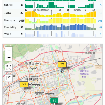
CO
6
5
AQI
Temp
27
18
Pressure
1015
1013
Humidity
57
48
Wind
2
1
+
−