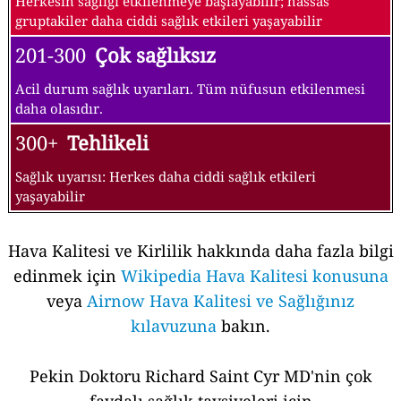
Herkesin sağlığı etkilenmeye başlayabilir; hassas
gruptakiler daha ciddi sağlık etkileri yaşayabilir
201-300
Çok sağlıksız
Acil durum sağlık uyarıları. Tüm nüfusun etkilenmesi
daha olasıdır.
300+
Tehlikeli
Sağlık uyarısı: Herkes daha ciddi sağlık etkileri
yaşayabilir
Hava Kalitesi ve Kirlilik hakkında daha fazla bilgi
edinmek için
Wikipedia Hava Kalitesi konusuna
veya
Airnow Hava Kalitesi ve Sağlığınız
kılavuzuna
bakın.
Pekin Doktoru Richard Saint Cyr MD'nin çok