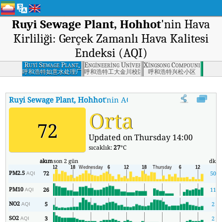
Ruyi Sewage Plant, Hohhot
'nin Hava
Kirliliği: Gerçek Zamanlı Hava Kalitesi
Endeksi (AQI)
Ruyi Sewage Plant,
Engineering University, Jinchuan Campus, Hoh
Xingsong Compound, Hohh
Hohhot
呼和浩特如意水处理厂
呼和浩特工大金川校区
呼和浩特兴松小区
Ruyi Sewage Plant, Hohhot
'nin AQI'si
:
Ruyi Sewage Plant, Hohhot
Orta
72
Updated on Thursday 14:00
sıcaklık:
27
°C
akım
son 2 gün
dk.
PM2.5
72
50
AQI
PM10
26
11
AQI
NO2
5
2
AQI
SO2
3
2
AQI