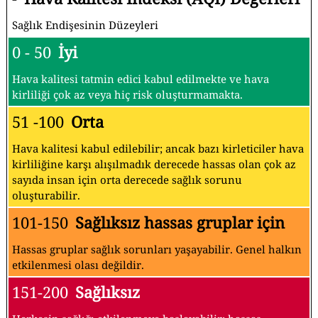
Sağlık Endişesinin Düzeyleri
0 - 50
İyi
Hava kalitesi tatmin edici kabul edilmekte ve hava
kirliliği çok az veya hiç risk oluşturmamakta.
51 -100
Orta
Hava kalitesi kabul edilebilir; ancak bazı kirleticiler hava
kirliliğine karşı alışılmadık derecede hassas olan çok az
sayıda insan için orta derecede sağlık sorunu
oluşturabilir.
101-150
Sağlıksız hassas gruplar için
Hassas gruplar sağlık sorunları yaşayabilir. Genel halkın
etkilenmesi olası değildir.
151-200
Sağlıksız