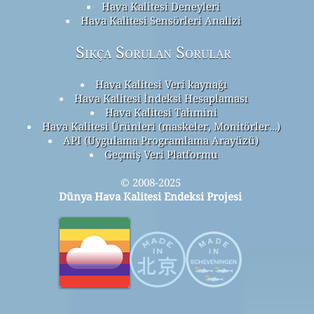
Hava Kalitesi Deneyleri
Hava Kalitesi Sensörleri Analizi
Sıkça Sorulan Sorular
Hava Kalitesi Veri kaynağı
Hava Kalitesi İndeksi Hesaplaması
Hava Kalitesi Tahmini
Hava Kalitesi Ürünleri (maskeler, Monitörler…)
API (Uygulama Programlama Arayüzü)
Geçmiş Veri Platformu
© 2008-2025
Dünya Hava Kalitesi Endeksi Projesi