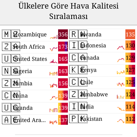
Ülkelere Göre Hava Kalitesi
Sıralaması
🇲🇿
🇷🇼
356
135
Mozambique
Rwanda
🇮🇩
🇿🇦
130
Indonesia
173
South Africa
🇨🇦
🇺🇸
129
Canada
165
United States
🇰🇪
🇳🇬
127
Kenya
163
Nigeria
🇨🇱
🇿🇲
125
Chile
156
Zambia
🇿🇼
🇨🇳
124
Zimbabwe
139
China
🇮🇳
🇺🇬
114
India
139
Uganda
🇵🇰
🇦🇪
112
Pakistan
137
United Arab Emirates