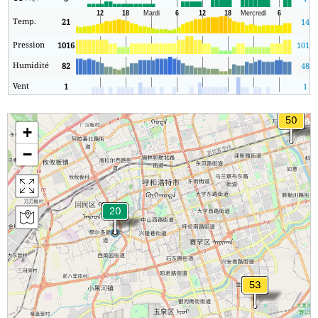
Temp.
21
14
Pression
1016
1013
Humidité
82
48
Vent
1
1
+
−