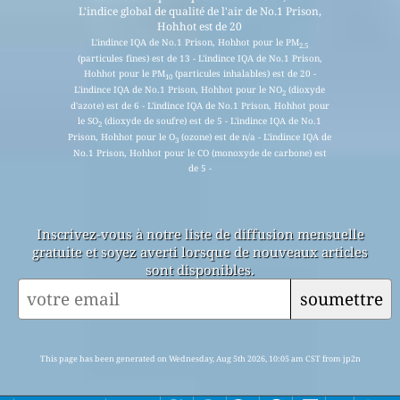
L'indice global de qualité de l'air de No.1 Prison,
Hohhot est de 20
L'indince IQA de No.1 Prison, Hohhot pour le PM
2.5
(particules fines) est de 13 - L'indince IQA de No.1 Prison,
Hohhot pour le PM
(particules inhalables) est de 20 -
10
L'indince IQA de No.1 Prison, Hohhot pour le NO
(dioxyde
2
d'azote) est de 6 - L'indince IQA de No.1 Prison, Hohhot pour
le SO
(dioxyde de soufre) est de 5 - L'indince IQA de No.1
2
Prison, Hohhot pour le O
(ozone) est de n/a - L'indince IQA de
3
No.1 Prison, Hohhot pour le CO (monoxyde de carbone) est
de 5 -
Inscrivez-vous à notre liste de diffusion mensuelle
gratuite et soyez averti lorsque de nouveaux articles
sont disponibles.
soumettre
This page has been generated on Wednesday, Aug 5th 2026, 10:05 am CST from jp2n