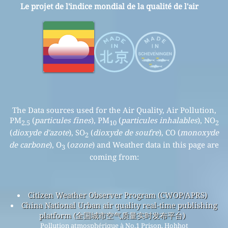
Le projet de l'indice mondial de la qualité de l'air
The Data sources used for the Air Quality, Air Pollution,
PM
(
particules fines
), PM
(
particules inhalables
), NO
2.5
10
2
(
dioxyde d'azote
), SO
(
dioxyde de soufre
), CO (
monoxyde
2
de carbone
), O
(
ozone
) and Weather data in this page are
3
coming from:
Citizen Weather Observer Program (CWOP/APRS)
China National Urban air quality real-time publishing
platform (全国城市空气质量实时发布平台)
Pollution atmosphérique à No.1 Prison, Hohhot