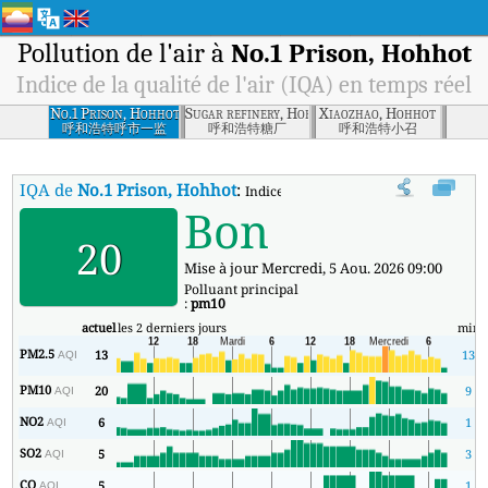
Pollution de l'air à
No.1 Prison, Hohhot
Indice de la qualité de l'air (IQA) en temps réel
No.1 Prison, Hohhot
Sugar refinery, Hohhot
Xiaozhao, Hohhot
呼和浩特呼市一监
呼和浩特糖厂
呼和浩特小召
IQA de
No.1 Prison, Hohhot
:
Indice de la qualité de l'air (IQA) à No
Bon
20
Mise à jour Mercredi, 5 Aou. 2026 09:00
Polluant principal
:
pm10
actuel
les 2 derniers jours
min
PM2.5
13
13
AQI
PM10
20
9
AQI
NO2
6
1
AQI
SO2
5
3
AQI
CO
5
1
AQI