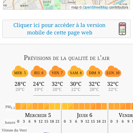
map ©
OpenStreetMap
contributors
Cliquer ici pour accéder à la version
mobile de cette page web
Prévisions
de la qualité de l'air
MER. 5
JEU. 6
VEN. 7
SAM. 8
DIM. 9
LUN. 10
28°C
24°C
32°C
30°C
32°C
32°C
20°C
19°C
20°C
22°C
20°C
22°C
PM
2.5
Mercredi 5
Jeudi 6
Vendr
0
3
6
9
12
15
18
21
0
3
6
9
12
15
18
21
0
3
6
9
heure
Vitesse du Vent