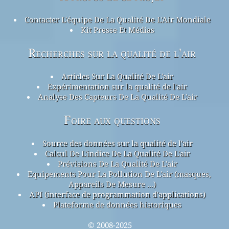
Contacter L'équipe De La Qualité De L'Air Mondiale
Kit Presse Et Médias
Recherches sur la qualité de l'air
Articles Sur La Qualité De L'air
Expérimentation sur la qualité de l'air
Analyse Des Capteurs De La Qualité De L'air
Foire aux questions
Source des données sur la qualité de l'air
Calcul De L'indice De La Qualité De L'air
Prévisions De La Qualité De L'air
Equipements Pour La Pollution De L'air (masques,
Appareils De Mesure ...)
API (interface de programmation d'applications)
Plateforme de données historiques
© 2008-2025