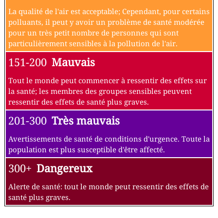
La qualité de l'air est acceptable; Cependant, pour certains
polluants, il peut y avoir un problème de santé modérée
pour un très petit nombre de personnes qui sont
particulièrement sensibles à la pollution de l'air.
151-200
Mauvais
Tout le monde peut commencer à ressentir des effets sur
la santé; les membres des groupes sensibles peuvent
ressentir des effets de santé plus graves.
201-300
Très mauvais
Avertissements de santé de conditions d'urgence. Toute la
population est plus susceptible d'être affecté.
300+
Dangereux
Alerte de santé: tout le monde peut ressentir des effets de
santé plus graves.