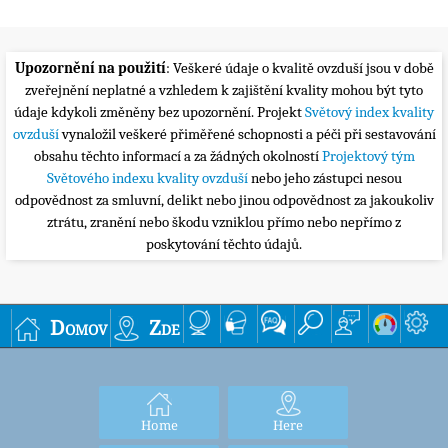
Upozornění na použití
: Veškeré údaje o kvalitě ovzduší jsou v době
zveřejnění neplatné a vzhledem k zajištění kvality mohou být tyto
údaje kdykoli změněny bez upozornění. Projekt
Světový index kvality
ovzduší
vynaložil veškeré přiměřené schopnosti a péči při sestavování
obsahu těchto informací a za žádných okolností
Projektový tým
Světového indexu kvality ovzduší
nebo jeho zástupci nesou
odpovědnost za smluvní, delikt nebo jinou odpovědnost za jakoukoliv
ztrátu, zranění nebo škodu vzniklou přímo nebo nepřímo z
poskytování těchto údajů.
Domov
Zde
Home
Here