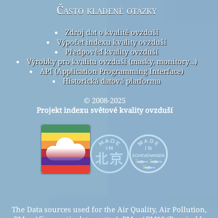
Často kladené otázky
Zdroj dat o kvalitě ovzduší
Výpočet indexu kvality ovzduší
Předpověď kvality ovzduší
Výrobky pro kvalitu ovzduší (masky, monitory…)
API (Application Programming Interface)
Historická datová platforma
© 2008-2025
Projekt indexu světové kvality ovzduší
The Data sources used for the Air Quality, Air Pollution,