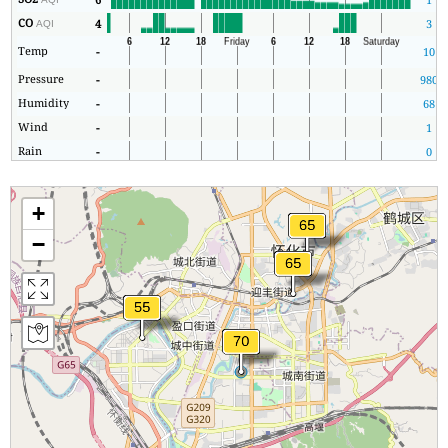
CO
4
3
AQI
Temp
-
10
Pressure
-
980
Humidity
-
68
Wind
-
1
Rain
-
0
+
−