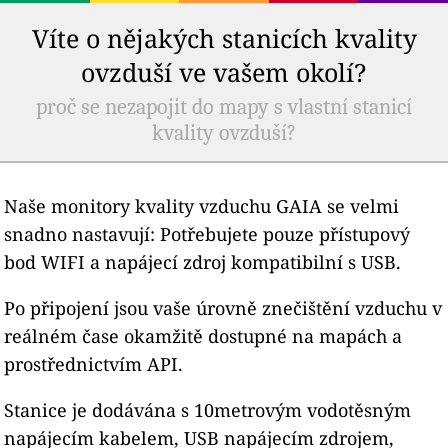
Víte o nějakých stanicích kvality
ovzduší ve vašem okolí?
proč se nezapojit do mapy s vlastní stanicí
kvality ovzduší?
Naše monitory kvality vzduchu GAIA se velmi
snadno nastavují: Potřebujete pouze přístupový
bod WIFI a napájecí zdroj kompatibilní s USB.
Po připojení jsou vaše úrovně znečištění vzduchu v
reálném čase okamžitě dostupné na mapách a
prostřednictvím API.
Stanice je dodávána s 10metrovým vodotěsným
napájecím kabelem, USB napájecím zdrojem,