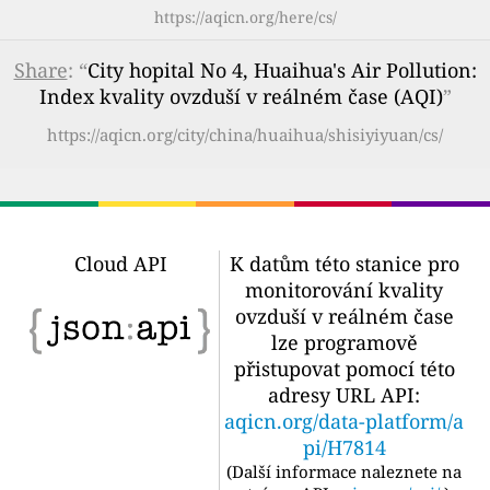
https://aqicn.org/here/cs/
Share
: “
City hopital No 4, Huaihua's Air Pollution:
Index kvality ovzduší v reálném čase (AQI)
”
https://aqicn.org/city/china/huaihua/shisiyiyuan/cs/
Cloud API
K datům této stanice pro
monitorování kvality
ovzduší v reálném čase
lze programově
přistupovat pomocí této
adresy URL API:
aqicn.org/data-platform/a
pi/H7814
(
Další informace naleznete na