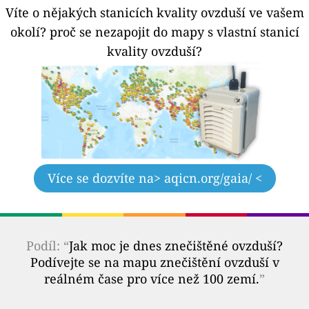
Víte o nějakých stanicích kvality ovzduší ve vašem
okolí?
proč se nezapojit do mapy s vlastní stanicí
kvality ovzduší?
Více se dozvíte na
> aqicn.org/gaia/ <
Podíl: “
Jak moc je dnes znečištěné ovzduší?
Podívejte se na mapu znečištění ovzduší v
reálném čase pro více než 100 zemí.
”