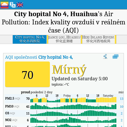
City hopital No 4, Huaihua
's Air
Pollution: Index kvality ovzduší v reálném
čase (AQI)
City hopital No 4,
jiance lou, Huaihua
Hexi Inland Revenue Depa
Huaihua
怀化市四医院
怀化监测楼
怀化河西地税局
AQI společnosti
City hopital No 4, Huaihua
:
Index kvality vzduch
Mírný
70
Updated on Saturday 5:00
teplota:
-
°C
proud
poslední 2 dny
min
PM2.5
70
13
AQI
PM10
41
10
AQI
O3
11
2
AQI
NO2
6
2
AQI
SO2
6
1
AQI