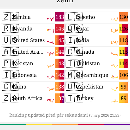
🇿🇲
🇱🇸
183
130
Zambia
Lesotho
🇷🇼
🇶🇦
145
126
Rwanda
Qatar
🇺🇸
🇮🇳
145
118
United States
India
🇦🇪
🇨🇦
144
115
United Arab Emirates
Canada
🇵🇰
🇹🇯
143
114
Pakistan
Tajikistan
🇮🇩
🇲🇿
142
106
Indonesia
Mozambique
🇨🇳
🇺🇿
138
99
China
Uzbekistan
🇿🇦
🇹🇷
137
89
South Africa
Turkey
Ranking updated před pár sekundami
(7. srp 2026 21:53)