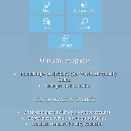
Map
Get a mask!
Faq
Search
Contact
O tomto projektu
Kontaktujte projektový tým World Air Quality
Index
Sada pro tisk a média
výzkum kvality ovzduší
Znalostní báze a články o kvalitě ovzduší
Experimentování s kvalitou vzduchu
Analýza senzorů kvality vzduchu