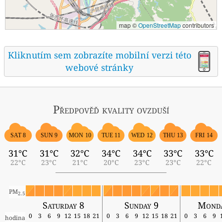
map ©
OpenStreetMap
contributors
Kliknutím sem zobrazíte mobilní verzi této
webové stránky
Předpověď kvality ovzduší
SAT 8
SUN 9
MON 10
TUE 11
WED 12
THU 13
FRI 14
31°C
31°C
32°C
34°C
34°C
33°C
33°C
22°C
23°C
21°C
20°C
23°C
23°C
22°C
PM
2.5
Saturday 8
Sunday 9
Monda
0
3
6
9
12
15
18
21
0
3
6
9
12
15
18
21
0
3
6
9
hodina