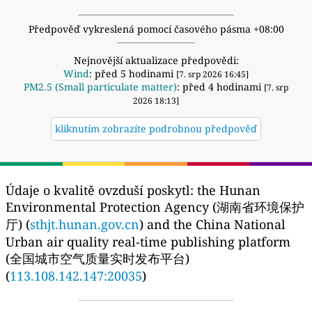
Předpověď vykreslená pomocí časového pásma +08:00
Nejnovější aktualizace předpovědi:
Wind
: před 5 hodinami
[7. srp 2026 16:45]
PM2.5 (Small particulate matter)
: před 4 hodinami
[7. srp
2026 18:13]
kliknutím zobrazíte podrobnou předpověď
Údaje o kvalitě ovzduší poskytl:
the Hunan
Environmental Protection Agency (湖南省环境保护
厅) (
sthjt.hunan.gov.cn
) and the China National
Urban air quality real-time publishing platform
(全国城市空气质量实时发布平台)
(
113.108.142.147:20035
)