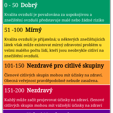
0 - 50
Dobrý
Kvalita ovzduší je považována za uspokojivou a
znečištění ovzduší představuje malé nebo žádné riziko
51 -100
Mírný
Kvalita ovzduší je přijatelná; u některých znečišťujících
látek však může existovat mírný zdravotní problém u
velmi malého počtu lidí, kteří jsou neobvykle citliví na
znečištění ovzduší.
101-150
Nezdravé pro citlivé skupiny
Členové citlivých skupin mohou mít účinky na zdraví.
Obecná veřejnost pravděpodobně nebude zasažena.
151-200
Nezdravý
Každý může začít projevovat účinky na zdraví. členové
citlivých skupin mohou mít vážnější účinky na zdraví