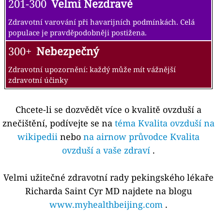
201-300
Velmi Nezdravé
Zdravotní varování při havarijních podmínkách. Celá
populace je pravděpodobněji postižena.
300+
Nebezpečný
Zdravotní upozornění: každý může mít vážnější
zdravotní účinky
Chcete-li se dozvědět více o kvalitě ovzduší a
znečištění, podívejte se na
téma Kvalita ovzduší na
wikipedii
nebo
na airnow průvodce Kvalita
ovzduší a vaše zdraví
.
Velmi užitečné zdravotní rady pekingského lékaře
Richarda Saint Cyr MD najdete na blogu
www.myhealthbeijing.com
.