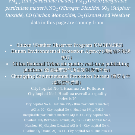
PM
(
fine particulate matter
), PM
(
PM10 (Respirable
2.5
10
particulate matter)
), NO
(
Nitrogen Dioxide
), SO
(
Sulphur
2
2
Dioxide
), CO (
Carbon Monoxide
), O
(
Ozone
) and Weather
3
data in this page are coming from:
Citizen Weather Observer Program (CWOP/APRS)
Hunan Environmental Protection Agency (湖南省环境保
护厅)
China National Urban air quality real-time publishing
platform (全国城市空气质量实时发布平台)
Chongqing Environmental Protection Bureau (重庆市主
城区空气质量)
City hopital No 4, Huaihua Air Pollution
City hopital No 4, Huaihua overall air quality
index is 70
City hopital No 4, Huaihua PM
(fine particulate matter)
2.5
AQI is 70 - City hopital No 4, Huaihua PM
(PM10
10
(Respirable particulate matter)) AQI is 41 - City hopital No 4,
Huaihua NO
(Nitrogen Dioxide) AQI is 6 - City hopital No 4,
2
Huaihua SO
(Sulphur Dioxide) AQI is 6 - City hopital No 4,
2
Huaihua O
(Ozone) AQI is 11 - City hopital No 4, Huaihua CO
3