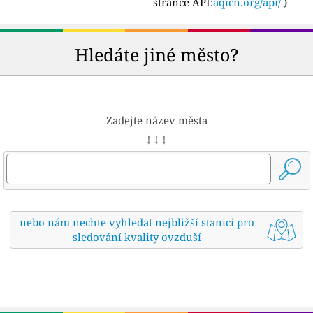
stránce API:
aqicn.org/api/
)
Hledáte jiné město?
Zadejte název města
↓ ↓ ↓
nebo nám nechte vyhledat nejbližší stanici pro
sledování kvality ovzduší