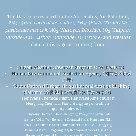
The Data sources used for the Air Quality, Air Pollution,
PM
(
fine particulate matter
), PM
(
PM10 (Respirable
2.5
10
particulate matter)
), NO
(
Nitrogen Dioxide
), SO
(
Sulphur
2
2
Dioxide
), CO (
Carbon Monoxide
), O
(
Ozone
) and Weather
3
data in this page are coming from:
Citizen Weather Observer Program (CWOP/APRS)
Hunan Environmental Protection Agency (湖南省环境保
护厅)
China National Urban air quality real-time publishing
platform (全国城市空气质量实时发布平台)
Hengyang Chemical Plant, Hengyang Air Pollution
Hengyang Chemical Plant, Hengyang overall air
quality index is 74
Hengyang Chemical Plant, Hengyang PM
(fine particulate
2.5
matter) AQI is 74 - Hengyang Chemical Plant, Hengyang PM
10
(PM10 (Respirable particulate matter)) AQI is 39 - Hengyang
Chemical Plant, Hengyang NO
(Nitrogen Dioxide) AQI is 1 -
2
Hengyang Chemical Plant, Hengyang SO
(Sulphur Dioxide)