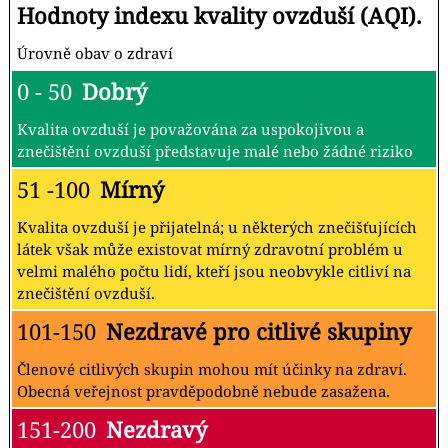
Hodnoty indexu kvality ovzduší (AQI).
Úrovně obav o zdraví
0 - 50
Dobrý
Kvalita ovzduší je považována za uspokojivou a
znečištění ovzduší představuje malé nebo žádné riziko
51 -100
Mírný
Kvalita ovzduší je přijatelná; u některých znečišťujících
látek však může existovat mírný zdravotní problém u
velmi malého počtu lidí, kteří jsou neobvykle citliví na
znečištění ovzduší.
101-150
Nezdravé pro citlivé skupiny
Členové citlivých skupin mohou mít účinky na zdraví.
Obecná veřejnost pravděpodobně nebude zasažena.
151-200
Nezdravý