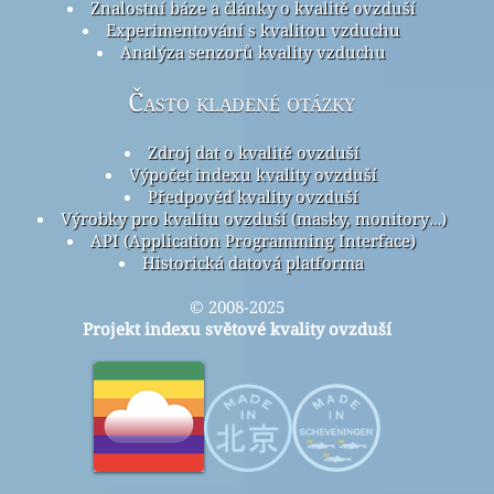
Znalostní báze a články o kvalitě ovzduší
Experimentování s kvalitou vzduchu
Analýza senzorů kvality vzduchu
Často kladené otázky
Zdroj dat o kvalitě ovzduší
Výpočet indexu kvality ovzduší
Předpověď kvality ovzduší
Výrobky pro kvalitu ovzduší (masky, monitory…)
API (Application Programming Interface)
Historická datová platforma
© 2008-2025
Projekt indexu světové kvality ovzduší