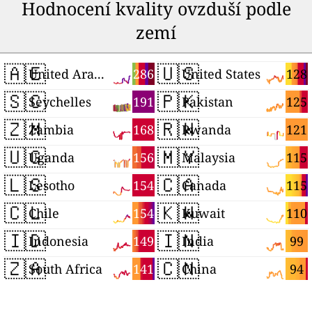
Hodnocení kvality ovzduší podle
zemí
🇦🇪
🇺🇸
286
128
United Arab Emirates
United States
🇸🇨
🇵🇰
191
125
Seychelles
Pakistan
🇿🇲
🇷🇼
168
121
Zambia
Rwanda
🇺🇬
🇲🇾
156
115
Uganda
Malaysia
🇱🇸
🇨🇦
154
115
Lesotho
Canada
🇨🇱
🇰🇼
154
110
Chile
Kuwait
🇮🇩
🇮🇳
149
99
Indonesia
India
🇿🇦
🇨🇳
141
94
South Africa
China