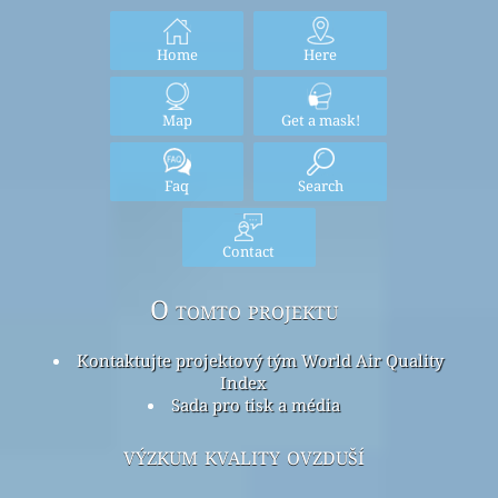
Home
Here
Map
Get a mask!
Faq
Search
Contact
O tomto projektu
Kontaktujte projektový tým World Air Quality
Index
Sada pro tisk a média
výzkum kvality ovzduší