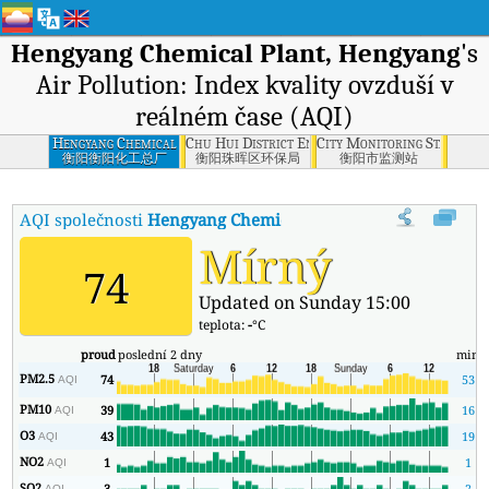
Hengyang Chemical Plant, Hengyang
's
Air Pollution: Index kvality ovzduší v
reálném čase (AQI)
Hengyang Chemical
Chu Hui District Environmental Protection B
City Monitoring Station, 
Plant, Hengyang
衡阳衡阳化工总厂
衡阳珠晖区环保局
衡阳市监测站
AQI společnosti
Hengyang Chemical Plant, Hengyang
:
Index k
Mírný
74
Updated on Sunday 15:00
teplota:
-
°C
proud
poslední 2 dny
min
PM2.5
74
53
AQI
PM10
39
16
AQI
O3
43
19
AQI
NO2
1
1
AQI
SO2
3
2
AQI