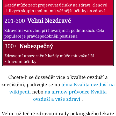
Každý může začít projevovat účinky na zdraví. členové
citlivých skupin mohou mít vážnější účinky na zdraví
201-300
Velmi Nezdravé
Zdravotní varování při havarijních podmínkách. Celá
populace je pravděpodobněji postižena.
300+
Nebezpečný
Zdravotní upozornění: každý může mít vážnější
zdravotní účinky
Chcete-li se dozvědět více o kvalitě ovzduší a
znečištění, podívejte se na
téma Kvalita ovzduší na
wikipedii
nebo
na airnow průvodce Kvalita
ovzduší a vaše zdraví
.
Velmi užitečné zdravotní rady pekingského lékaře