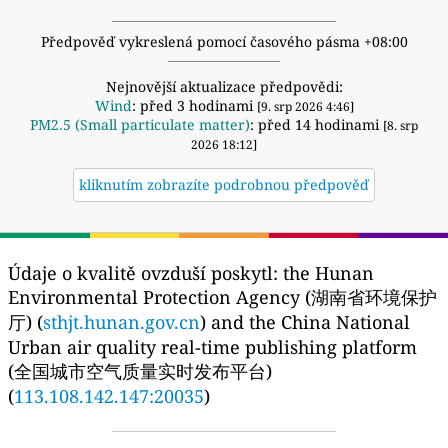
Předpověď vykreslená pomocí časového pásma +08:00
Nejnovější aktualizace předpovědi:
Wind
: před 3 hodinami
[9. srp 2026 4:46]
PM2.5 (Small particulate matter)
: před 14 hodinami
[8. srp
2026 18:12]
kliknutím zobrazíte podrobnou předpověď
Údaje o kvalitě ovzduší poskytl:
the Hunan
Environmental Protection Agency (湖南省环境保护
厅) (
sthjt.hunan.gov.cn
) and the China National
Urban air quality real-time publishing platform
(全国城市空气质量实时发布平台)
(
113.108.142.147:20035
)