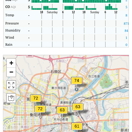
CO
5
5
AQI
Temp
-
8
Pressure
-
871
Humidity
-
84
Wind
-
1
Rain
-
0
+
−