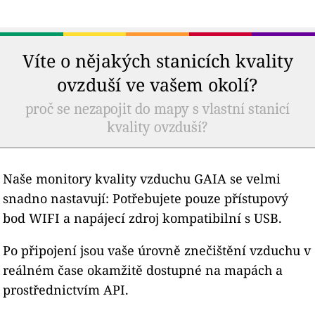
Víte o nějakých stanicích kvality
ovzduší ve vašem okolí?
proč se nezapojit do mapy s vlastní stanicí
kvality ovzduší?
Naše monitory kvality vzduchu GAIA se velmi
snadno nastavují: Potřebujete pouze přístupový
bod WIFI a napájecí zdroj kompatibilní s USB.
Po připojení jsou vaše úrovně znečištění vzduchu v
reálném čase okamžitě dostupné na mapách a
prostřednictvím API.