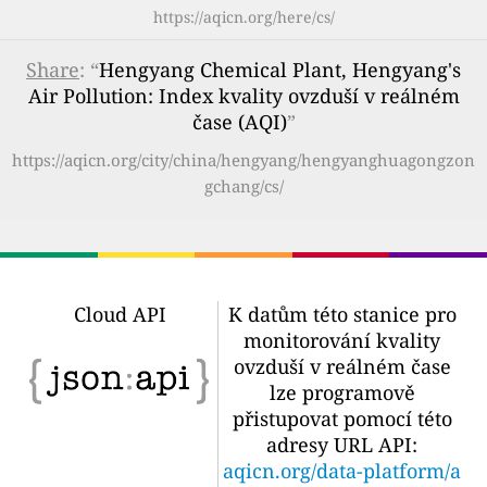
https://aqicn.org/here/cs/
Share
: “
Hengyang Chemical Plant, Hengyang's
Air Pollution: Index kvality ovzduší v reálném
čase (AQI)
”
https://aqicn.org/city/china/hengyang/hengyanghuagongzon
gchang/cs/
Cloud API
K datům této stanice pro
monitorování kvality
ovzduší v reálném čase
lze programově
přistupovat pomocí této
adresy URL API:
aqicn.org/data-platform/a