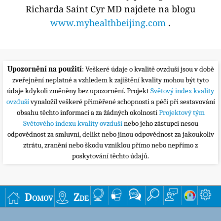
Richarda Saint Cyr MD najdete na blogu
www.myhealthbeijing.com
.
Upozornění na použití
: Veškeré údaje o kvalitě ovzduší jsou v době
zveřejnění neplatné a vzhledem k zajištění kvality mohou být tyto
údaje kdykoli změněny bez upozornění. Projekt
Světový index kvality
ovzduší
vynaložil veškeré přiměřené schopnosti a péči při sestavování
obsahu těchto informací a za žádných okolností
Projektový tým
Světového indexu kvality ovzduší
nebo jeho zástupci nesou
odpovědnost za smluvní, delikt nebo jinou odpovědnost za jakoukoliv
ztrátu, zranění nebo škodu vzniklou přímo nebo nepřímo z
poskytování těchto údajů.
Domov
Zde