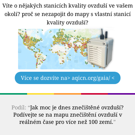
Víte o nějakých stanicích kvality ovzduší ve vašem
okolí?
proč se nezapojit do mapy s vlastní stanicí
kvality ovzduší?
Více se dozvíte na
> aqicn.org/gaia/ <
Podíl: “
Jak moc je dnes znečištěné ovzduší?
Podívejte se na mapu znečištění ovzduší v
reálném čase pro více než 100 zemí.
”