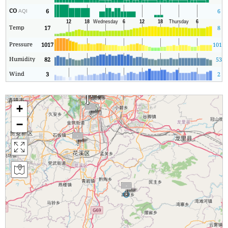
CO
6
6
AQI
Temp
17
8
Pressure
1017
1012
Humidity
82
53
Wind
3
2
+
−