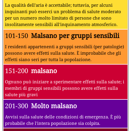
La qualità dell'aria è accettabile; tuttavia, per alcuni
inquinanti può esserci un problema di salute moderato
per un numero molto limitato di persone che sono
insolitamente sensibili all'inquinamento atmosferico.
101-150
Malsano per gruppi sensibili
I residenti appartenenti a gruppi sensibili (per patologie)
possono avere effetti sulla salute. È improbabile che gli
effetti siano seri per tutta la popolazione.
151-200
malsano
Ognuno può iniziare a sperimentare effetti sulla salute; i
membri di gruppi sensibili possono avere effetti sulla
salute più gravi
201-300
Molto malsano
Avvisi sulla salute delle condizioni di emergenza. È più
probabile che l'intera popolazione sia colpita.