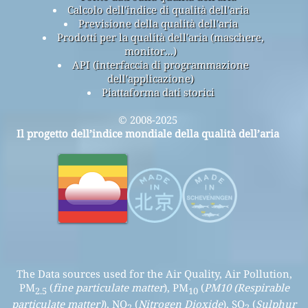
Calcolo dell'indice di qualità dell'aria
Previsione della qualità dell'aria
Prodotti per la qualità dell'aria (maschere,
monitor...)
API (interfaccia di programmazione
dell'applicazione)
Piattaforma dati storici
© 2008-2025
Il progetto dell’indice mondiale della qualità dell’aria
The Data sources used for the Air Quality, Air Pollution,
PM
(
fine particulate matter
), PM
(
PM10 (Respirable
2.5
10
particulate matter)
), NO
(
Nitrogen Dioxide
), SO
(
Sulphur
2
2