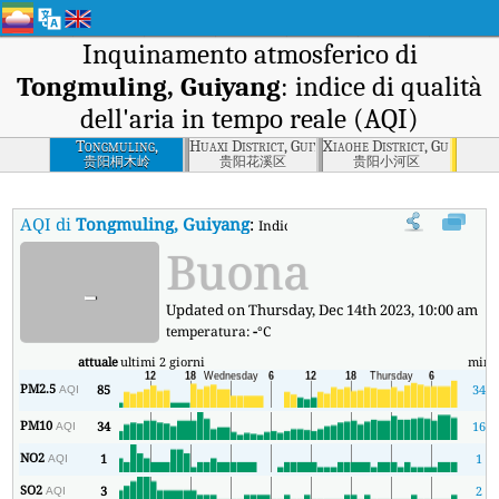
Inquinamento atmosferico di
Tongmuling, Guiyang
: indice di qualità
dell'aria in tempo reale (AQI)
Tongmuling,
Huaxi District, Guiyang
Xiaohe District, Guiyang
Guiyang
贵阳桐木岭
贵阳花溪区
贵阳小河区
AQI di
Tongmuling, Guiyang
:
Indice di qualità dell'aria in tempo r
Buona
-
Updated on Thursday, Dec 14th 2023, 10:00 am
temperatura:
-
°C
attuale
ultimi 2 giorni
min
PM2.5
85
34
AQI
PM10
34
16
AQI
NO2
1
1
AQI
SO2
3
2
AQI