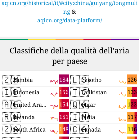
aqicn.org/historical/it/#city:china/guiyang/tongmuli
ng
&
aqicn.org/data-platform/
Classifiche della qualità dell'aria
per paese
🇿🇲
🇱🇸
184
126
Zambia
Lesotho
🇮🇩
🇹🇯
156
123
Indonesia
Tajikistan
🇦🇪
🇶🇦
154
122
United Arab Emirates
Qatar
🇷🇼
🇮🇳
151
117
Rwanda
India
🇿🇦
🇨🇦
148
116
South Africa
Canada