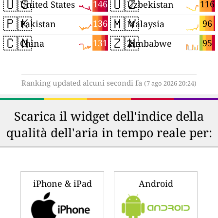
🇺🇸
🇺🇿
146
116
United States
Uzbekistan
🇵🇰
🇲🇾
136
96
Pakistan
Malaysia
🇨🇳
🇿🇼
131
95
China
Zimbabwe
Ranking updated alcuni secondi fa
(7 ago 2026 20:24)
Scarica il widget dell'indice della
qualità dell'aria in tempo reale per:
iPhone & iPad
Android