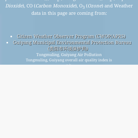
Dioxide
), CO (
Carbon Monoxide
), O
(
Ozone
) and Weather
3
data in this page are coming from:
Citizen Weather Observer Program (CWOP/APRS)
Guiyang Municipal Environmental Protection Bureau
(贵阳市环境保护局)
Tongmuling, Guiyang Air Pollution
Tongmuling, Guiyang overall air quality index is
n/a
Tongmuling, Guiyang PM
(fine particulate matter) AQI is 85
2.5
- Tongmuling, Guiyang PM
(PM10 (Respirable particulate
10
matter)) AQI is 34 - Tongmuling, Guiyang NO
(Nitrogen
2
Dioxide) AQI is 1 - Tongmuling, Guiyang SO
(Sulphur Dioxide)
2
AQI is 3 - Tongmuling, Guiyang O
(Ozone) AQI is n/a -
3
Tongmuling, Guiyang CO (Carbon Monoxide) AQI is 6 -
Iscriviti alla nostra mailing list mensile gratuita e ricevi
una notifica quando sono disponibili nuovi articoli.
invia