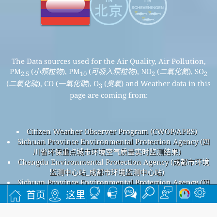
The Data sources used for the Air Quality, Air Pollution,
PM
(
小颗粒物
), PM
(
可吸入颗粒物
), NO
(
二氧化氮
), SO
2.5
10
2
2
(
二氧化硫
), CO (
一氧化碳
), O
(
臭氧
) and Weather data in this
3
page are coming from:
Citizen Weather Observer Program (CWOP/APRS)
Sichuan Province Environmental Protection Agency (四
川省环保重点城市环境空气质量实时监测结果)
Chengdu Environmental Protection Agency (成都市环境
监测中心站_成都市环境监测中心站)
Sichuan Province Environmental Protection Agency (四
川省环保重点城市环境空气质量实时监测结果)
首页
这里
成都大石西路空气污染
成都大石西路整体空气质量指数为42。