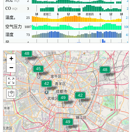
SO2
2
2
AQI
CO
3
2
AQI
温度。
25
21
空气压力
1007
1004
湿度
73
41
风
4
1
+
−