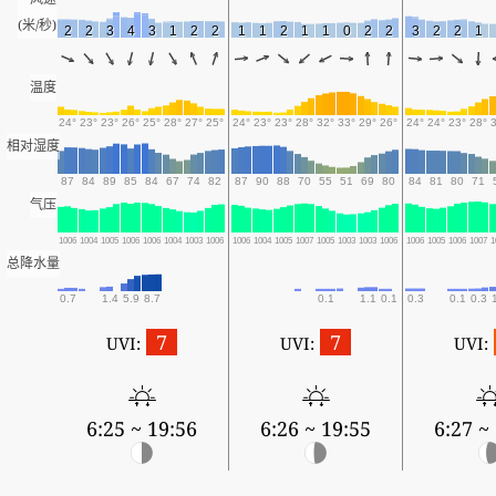
(米/秒)
2
2
3
4
3
1
2
2
1
1
2
1
1
0
2
2
3
2
2
1
温度
24°
23°
23°
26°
25°
28°
27°
25°
24°
23°
23°
28°
32°
33°
29°
26°
24°
24°
23°
28°
相对湿度
87
84
89
85
84
67
74
82
87
90
88
70
55
51
69
80
84
81
80
71
气压
1006
1004
1005
1006
1006
1004
1003
1006
1006
1004
1005
1007
1005
1003
1003
1006
1006
1005
1006
1007
1
总降水量
0.7
1.4
5.9
8.7
0.1
1.1
0.1
0.3
0.1
0.3
7
7
UVI:
UVI:
UVI:
6:25 ~ 19:56
6:26 ~ 19:55
6:27 ~