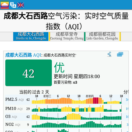
成都大石西路
空气污染：实时空气质量
指数（AQI）
成都大石西路
成都草堂寺
成都丽都花园
Dàshí xī lù, Chengdu
Caotang Temple, Chengdu
Lido Garden, Chengdu
成都大石西路
AQI
:
成都大石西路实时空气质量指数（AQI）。
优
42
更新时间 星期四18:00
首要污染物:
o3
当前的
过去 2 天
分钟
PM2.5
42
34
AQI
PM10
29
19
AQI
O3
42
10
AQI
NO2
9
3
AQI