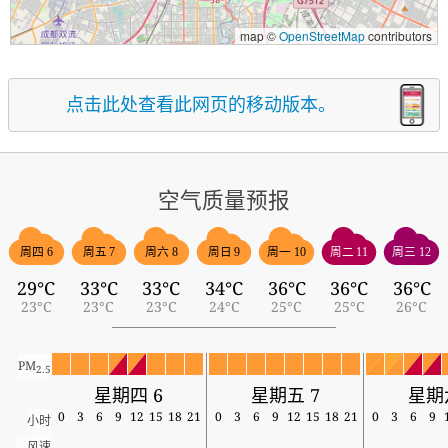
map ©
OpenStreetMap
contributors
点击此处查看此网页的移动版本。
空气质量预报
周四 6
周五 7
周六 8
周日 9
周一 10
周二 11
周三 12
29°C
33°C
33°C
34°C
36°C
36°C
36°C
23°C
23°C
23°C
24°C
25°C
25°C
26°C
PM
2.5
星期四 6
星期五 7
星期
0
3
6
9
12
15
18
21
0
3
6
9
12
15
18
21
0
3
6
9
小时
风速