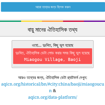
আরো তথ্যের জন্য ক্লিক করুন
বায়ু মানের ঐতিহাসিক তথ্য
ওহো... দুঃখিত, কিছু ভুল হয়েছে
দুঃখিত, ঐতিহাসিক ডেটা লোড করার সময় কিছু ভুল হয়েছে
Miaogou Village, Baoji
আরও তথ্যের জন্য, ঐতিহাসিক ডেটা প্ল্যাটফর্ম দেখুন:
aqicn.org/historical/bn/#city:china/baoji/miaogoucu
n
&
aqicn.org/data-platform/