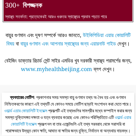
300+
বিপজ্জনক
স্বাস্থ্য সতর্কতা: প্রত্যেকেরই আরও গুরুতর স্বাস্থ্যের প্রভাব পড়তে পারে
বায়ুর গুণমান এবং দূষণ সম্পর্কে আরও জানতে,
উইকিপিডিয়া এয়ার কোয়ালিটি
বিষয়
বা
বায়ুর গুণমান এবং আপনার স্বাস্থ্যের জন্য এয়ারনাউ গাইড
দেখুন।
বেইজিং ডাক্তার রিচার্ড সেন্ট সাইর এমডির খুব দরকারী স্বাস্থ্য পরামর্শের জন্য,
www.myhealthbeijing.com
ব্লগ দেখুন।
ব্যবহারের নোটিশ
: প্রকাশনার সময় সমস্ত বায়ু গুণমান তথ্য অ-বৈধ হয় এবং গুণমান
নিশ্চিতকরণের কারণে এই তথ্যটি যে কোনও সময়ে নোটিশ ছাড়াই সংশোধন করা যেতে পারে।
ওয়ার্ল্ড এয়ার কোয়ালিটি ইনডেক্স
প্রকল্পটি এই তথ্যগুলির সামগ্রীর মধ্যে কম্পাইল করার জন্য
সমস্ত যুক্তিসঙ্গত দক্ষতা ও যত্ন ব্যবহার করেছে এবং কোনও পরিস্থিতিতে এটি
ওয়ার্ল্ড এয়ার
কোয়ালিটি ইনডেক্স
প্রকল্প দল বা তার এজেন্টগুলি এই তথ্য সরবরাহ থেকে সরাসরি বা
পরোক্ষভাবে উদ্ভূত কোন ক্ষতি, আঘাত বা ক্ষতির জন্য চুক্তি, নির্যাতন বা অন্যথায় দায়বদ্ধ।