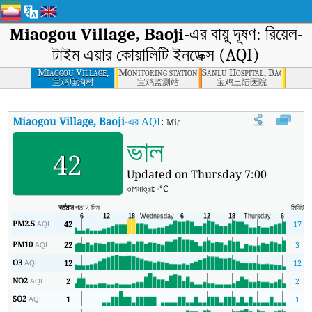
Miaogou Village, Baoji
-এর বায়ু দূষণ: রিয়েল-
টাইম এয়ার কোয়ালিটি ইনডেক্স (AQI)
Miaogou Village,
Monitoring station, Baoji
Sanlu Hospital, Baoji
Baoji
宝鸡庙沟村
宝鸡监测站
宝鸡三陆医院
Miaogou Village, Baoji
-এর AQI
:
Miaogou Village, Baoji-এর রিয়েল-টাইম এয়ার
ভাল
42
Updated on Thursday 7:00
তাপমাত্রা:
-
°C
বর্তমান
গত 2 দিন
মিনিট
সর্
PM2.5
42
17
AQI
PM10
22
3
AQI
O3
12
12
AQI
NO2
2
2
AQI
SO2
1
1
AQI