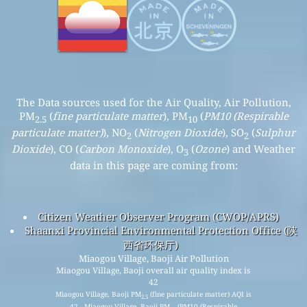
The Data sources used for the Air Quality, Air Pollution,
PM
(
fine particulate matter
), PM
(
PM10 (Respirable
2.5
10
particulate matter)
), NO
(
Nitrogen Dioxide
), SO
(
Sulphur
2
2
Dioxide
), CO (
Carbon Monoxide
), O
(
Ozone
) and Weather
3
data in this page are coming from:
Citizen Weather Observer Program (CWOP/APRS)
Shaanxi Provincial Environmental Protection Office (陕
西省环保厅)
Miaogou Village, Baoji Air Pollution
Miaogou Village, Baoji overall air quality index is
42
Miaogou Village, Baoji PM
(fine particulate matter) AQI is
2.5
42 - Miaogou Village, Baoji PM
(PM10 (Respirable