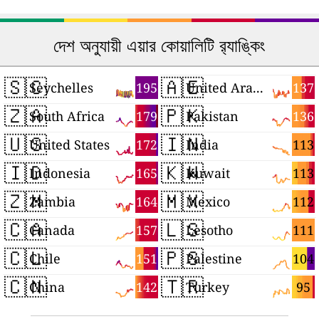
দেশ অনুযায়ী এয়ার কোয়ালিটি র‍্যাঙ্কিং
🇸🇨
🇦🇪
195
137
Seychelles
United Arab Emirates
🇿🇦
🇵🇰
179
136
South Africa
Pakistan
🇺🇸
🇮🇳
172
113
United States
India
🇮🇩
🇰🇼
165
113
Indonesia
Kuwait
🇿🇲
🇲🇽
164
112
Zambia
Mexico
🇨🇦
🇱🇸
157
111
Canada
Lesotho
🇨🇱
🇵🇸
151
104
Chile
Palestine
🇨🇳
🇹🇷
142
95
China
Turkey