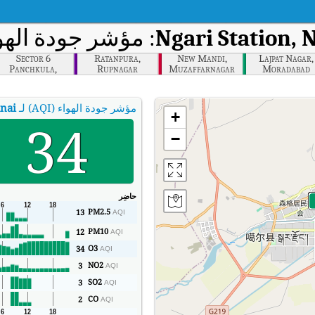
Ngari Station, 
: مؤشر جودة الهواء
Sector 6
Ratanpura,
New Mandi,
Lajpat Nagar,
Panchkula,
Rupnagar
Muzaffarnagar
Moradabad
Panchkula
مؤشر جودة الهواء (AQI) لـ
anai
+
34
−
حاضِر
PM2.5
13
AQI
PM10
12
AQI
O3
34
AQI
NO2
3
AQI
SO2
3
AQI
CO
2
AQI