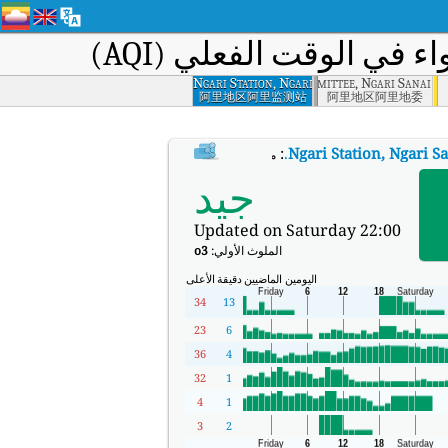
 في الوقت الفعلي (AQI)
Ngari Prefectural Party Committee, Ngari Sanai
Ngari Station, Ngari
Sanai
阿里地区阿里监测站
阿里地区阿里地委
:
.
Ngari Station, Ngari S
مؤشر جودة الهواء في الوقت الفعلي (AQI) في Ngari Station, Ngari Sanai.
جيد
Updated on Saturday 22:00
الملوث الأولي:
o3
اليومين الماضيين
دقيقة
الأعلى
34
13
23
6
36
4
32
1
4
1
3
2