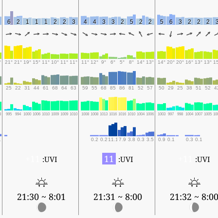
6
2
1
1
1
2
2
3
4
4
3
3
2
5
2
2
5
6
3
2
2
2
°
21°
21°
19°
15°
11°
10°
11°
11°
11°
12°
9°
6°
5°
8°
14°
13°
14°
20°
20°
16°
13°
13°
1
25
22
31
44
61
68
64
63
59
55
68
85
86
81
52
57
50
29
25
38
51
52
4
8
995
994
1000
1006
1010
1009
1009
1010
1008
1008
1013
1016
1016
1010
1004
1006
1003
997
998
1004
1007
1005
10
1
0.2
0.2
11.1
7.9
3.8
0.3
3.5
0.9
0.1
0.3
0.1
11+
11
11+
UVI:
UVI:
UVI:
8:01 ~ 21:30
8:00 ~ 21:31
8:00 ~ 21:3