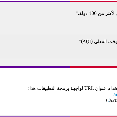
ن 100 دولة.
”
”
 التطبيقات هذا:
a
)