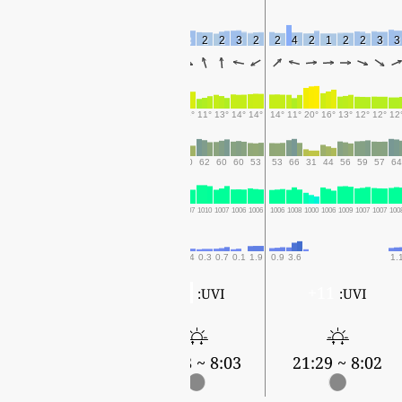
3
2
3
2
1
1
3
3
5
3
3
2
2
3
2
2
4
2
1
2
2
3
3
12°
13°
12°
10°
8°
8°
10°
18°
20°
19°
15°
11°
13°
14°
14°
14°
11°
20°
16°
13°
12°
12°
12
63
59
61
72
82
81
74
38
31
34
50
62
60
60
53
53
66
31
44
56
59
57
64
1004
1004
1007
1009
1009
1010
1009
999
996
999
1007
1010
1007
1006
1006
1006
1008
1000
1006
1009
1007
1007
100
2.5
0.9
0.6
0.4
8.3
7.5
4.2
0.4
0.4
0.3
0.7
0.1
1.9
0.9
3.6
1.
0
11+
UVI:
UVI:
8:03 ~ 21:27
8:03 ~ 21:28
8:02 ~ 21:29