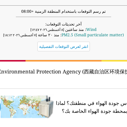
تم رسم التوقعات باستخدام المنطقة الزمنية +08:00
آخر تحديثات التوقعات:
Wind
: منذ ساعتين
[٨ أغسطس ٢٠٢٦ ١٢:٤٧]
PM2.5 (Small particulate matter)
: منذ ٢٠ ساعة
[٧ أغسطس ٢٠٢٦ ١٨:١٢]
انقر لعرض التوقعات التفصيلية
on Environmental Protection Agency (西藏自治区环境
 جودة الهواء في منطقتك؟
لماذا
محطة جودة الهواء الخاصة بك؟