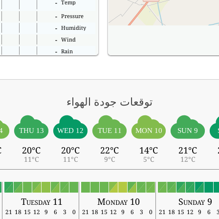
Temp
-
Pressure
-
Humidity
-
Wind
-
Rain
-
توقعات جودة الهواء
4
THU 13
WED 12
TUE 11
MON 10
SUN 9
C
20°C
20°C
22°C
14°C
21°C
11°C
11°C
9°C
5°C
12°C
Tuesday 11
Monday 10
Sunday 9
21
18
15
12
9
6
3
0
21
18
15
12
9
6
3
0
21
18
15
12
9
6