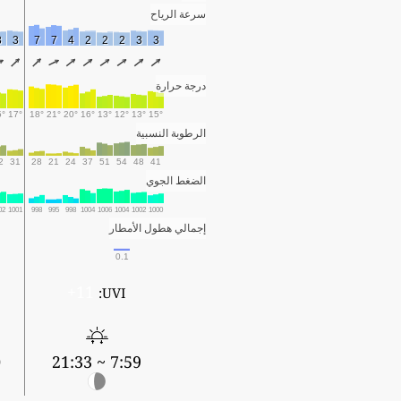
سرعة الرياح
3
3
7
7
4
2
2
2
3
3
درجة حرارة
5°
17°
18°
21°
20°
16°
13°
12°
13°
15°
الرطوبة النسبية
2
31
28
21
24
37
51
54
48
41
الضغط الجوي
02
1001
998
995
998
1004
1006
1004
1002
1000
إجمالي هطول الأمطار
0.1
11+
UVI:
2
7:59 ~ 21:33