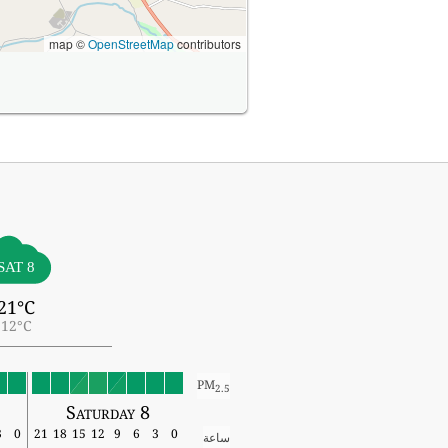
map ©
OpenStreetMap
contributors
SAT 8
21°C
12°C
PM
2.5
Saturday 8
3
0
21
18
15
12
9
6
3
0
ساعة