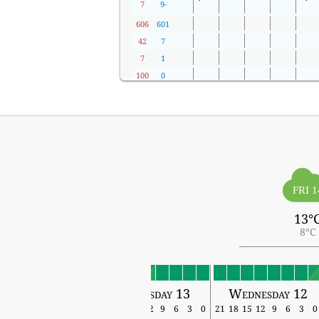
7
-9
606
601
42
7
7
1
100
0
FRI 1
13°
8°C
Friday 14
Thursday 13
Wednesday 12
18
15
12
9
6
3
0
21
18
15
12
9
6
3
0
21
18
15
12
9
6
3
0