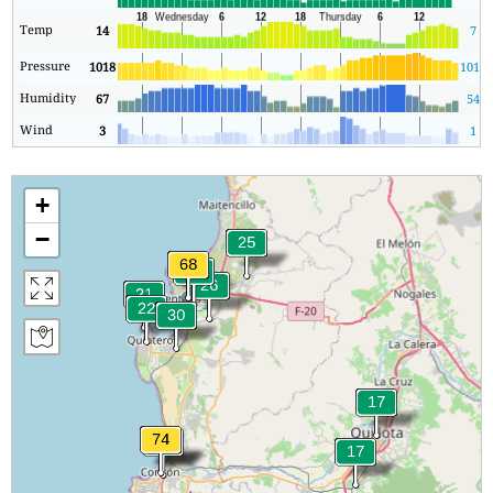
Temp
14
7
Pressure
1018
1013
Humidity
67
54
Wind
3
1
+
−