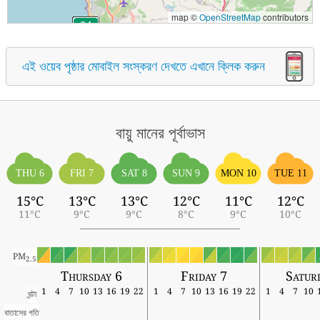
map ©
OpenStreetMap
contributors
এই ওয়েব পৃষ্ঠার মোবাইল সংস্করণ দেখতে এখানে ক্লিক করুন
বায়ু মানের পূর্বাভাস
THU 6
FRI 7
SAT 8
SUN 9
MON 10
TUE 11
15°C
13°C
13°C
12°C
11°C
12°C
11°C
9°C
9°C
8°C
9°C
10°C
PM
2.5
Thursday 6
Friday 7
Satur
1
4
7
10
13
16
19
22
1
4
7
10
13
16
19
22
1
4
7
10
ঘন্টা
বাতাসের গতি