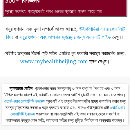
300+
বিপজ্জনক
স্বাস্থ্য সতর্কতা: প্রত্যেকেরই আরও গুরুতর স্বাস্থ্যের প্রভাব পড়তে পারে
বায়ুর গুণমান এবং দূষণ সম্পর্কে আরও জানতে,
উইকিপিডিয়া এয়ার কোয়ালিটি
বিষয়
বা
বায়ুর গুণমান এবং আপনার স্বাস্থ্যের জন্য এয়ারনাউ গাইড
দেখুন।
বেইজিং ডাক্তার রিচার্ড সেন্ট সাইর এমডির খুব দরকারী স্বাস্থ্য পরামর্শের জন্য,
www.myhealthbeijing.com
ব্লগ দেখুন।
ব্যবহারের নোটিশ
: প্রকাশনার সময় সমস্ত বায়ু গুণমান তথ্য অ-বৈধ হয় এবং গুণমান
নিশ্চিতকরণের কারণে এই তথ্যটি যে কোনও সময়ে নোটিশ ছাড়াই সংশোধন করা যেতে পারে।
ওয়ার্ল্ড এয়ার কোয়ালিটি ইনডেক্স
প্রকল্পটি এই তথ্যগুলির সামগ্রীর মধ্যে কম্পাইল করার জন্য
সমস্ত যুক্তিসঙ্গত দক্ষতা ও যত্ন ব্যবহার করেছে এবং কোনও পরিস্থিতিতে এটি
ওয়ার্ল্ড এয়ার
কোয়ালিটি ইনডেক্স
প্রকল্প দল বা তার এজেন্টগুলি এই তথ্য সরবরাহ থেকে সরাসরি বা
পরোক্ষভাবে উদ্ভূত কোন ক্ষতি, আঘাত বা ক্ষতির জন্য চুক্তি, নির্যাতন বা অন্যথায় দায়বদ্ধ।