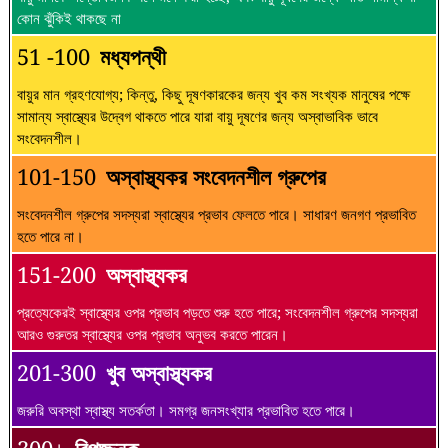
কোন ঝুঁকিই থাকছে না
51 -100
মধ্যপন্থী
বায়ুর মান গ্রহণযোগ্য; কিন্তু, কিছু দূষণকারকের জন্য খুব কম সংখ্যক মানুষের পক্ষে
সামান্য স্বাস্থ্যের উদ্বেগ থাকতে পারে যারা বায়ু দূষণের জন্য অস্বাভাবিক ভাবে
সংবেদনশীল।
101-150
অস্বাস্থ্যকর সংবেদনশীল গ্রুপের
সংবেদনশীল গ্রুপের সদস্যরা স্বাস্থ্যের প্রভাব ফেলতে পারে। সাধারণ জনগণ প্রভাবিত
হতে পারে না।
151-200
অস্বাস্থ্যকর
প্রত্যেকেরই স্বাস্থ্যের ওপর প্রভাব পড়তে শুরু হতে পারে; সংবেদনশীল গ্রুপের সদস্যরা
আরও গুরুতর স্বাস্থ্যের ওপর প্রভাব অনুভব করতে পারেন।
201-300
খুব অস্বাস্থ্যকর
জরুরি অবস্থা স্বাস্থ্য সতর্কতা। সমগ্র জনসংখ্যার প্রভাবিত হতে পারে।