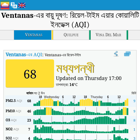
Ventanas
-এর বায়ু দূষণ: রিয়েল-টাইম এয়ার কোয়ালিটি
ইনডেক্স (AQI)
Ventanas
Quilpue
Vina Del Mar
Ventanas
-এর AQI
:
Ventanas-এর রিয়েল-টাইম এয়ার কোয়ালিটি ইনডেক্স (AQI)।
মধ্যপন্থী
68
Updated on Thursday 17:00
তাপমাত্রা:
14
°C
বর্তমান
গত 2 দিন
মিনিট
স
PM2.5
68
9
AQI
PM10
46
9
AQI
O3
23
8
AQI
NO2
7
1
AQI
SO2
4
3
AQI