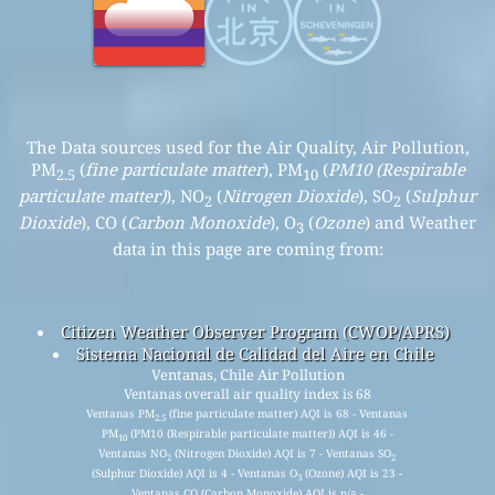
The Data sources used for the Air Quality, Air Pollution,
PM
(
fine particulate matter
), PM
(
PM10 (Respirable
2.5
10
particulate matter)
), NO
(
Nitrogen Dioxide
), SO
(
Sulphur
2
2
Dioxide
), CO (
Carbon Monoxide
), O
(
Ozone
) and Weather
3
data in this page are coming from:
Citizen Weather Observer Program (CWOP/APRS)
Sistema Nacional de Calidad del Aire en Chile
Ventanas, Chile Air Pollution
Ventanas overall air quality index is 68
Ventanas PM
(fine particulate matter) AQI is 68 - Ventanas
2.5
PM
(PM10 (Respirable particulate matter)) AQI is 46 -
10
Ventanas NO
(Nitrogen Dioxide) AQI is 7 - Ventanas SO
2
2
(Sulphur Dioxide) AQI is 4 - Ventanas O
(Ozone) AQI is 23 -
3
Ventanas CO (Carbon Monoxide) AQI is n/a -