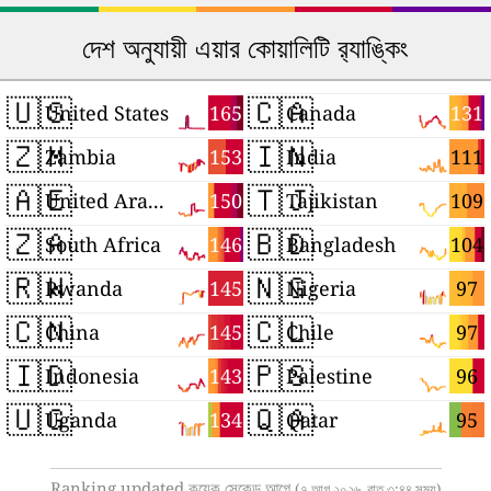
দেশ অনুযায়ী এয়ার কোয়ালিটি র‍্যাঙ্কিং
🇺🇸
🇨🇦
165
131
United States
Canada
🇿🇲
🇮🇳
153
111
Zambia
India
🇦🇪
🇹🇯
150
109
United Arab Emirates
Tajikistan
🇿🇦
🇧🇩
146
104
South Africa
Bangladesh
🇷🇼
🇳🇬
145
97
Rwanda
Nigeria
🇨🇳
🇨🇱
145
97
China
Chile
🇮🇩
🇵🇸
143
96
Indonesia
Palestine
🇺🇬
🇶🇦
134
95
Uganda
Qatar
Ranking updated কয়েক সেকেন্ড আগে
(৭ আগ ২০২৬, রাত ৩:৪৪ সময়)