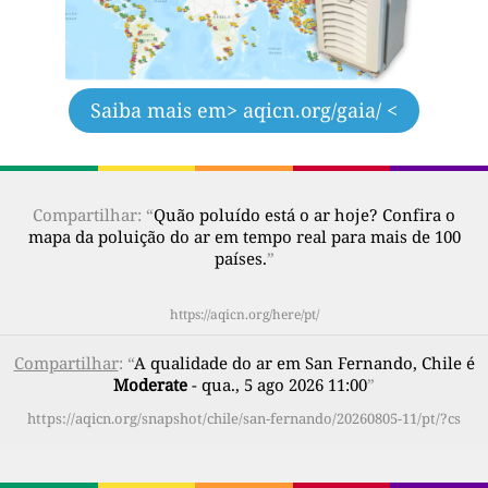
Saiba mais em
> aqicn.org/gaia/ <
Compartilhar: “
Quão poluído está o ar hoje? Confira o
mapa da poluição do ar em tempo real para mais de 100
países.
”
https://aqicn.org/here/pt/
Compartilhar
: “
A qualidade do ar em San Fernando, Chile é
Moderate
- qua., 5 ago 2026 11:00
”
https://aqicn.org/snapshot/chile/san-fernando/20260805-11/pt/?cs