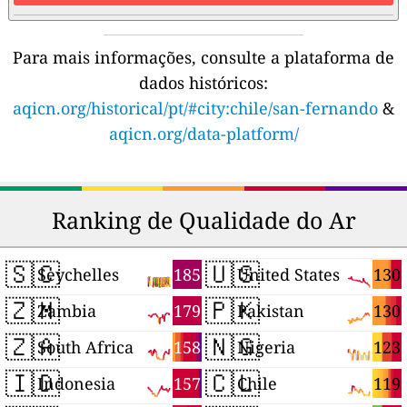
Para mais informações, consulte a plataforma de
dados históricos:
aqicn.org/historical/pt/#city:chile/san-fernando
&
aqicn.org/data-platform/
Ranking de Qualidade do Ar
🇸🇨
🇺🇸
185
130
Seychelles
United States
🇿🇲
🇵🇰
179
130
Zambia
Pakistan
🇿🇦
🇳🇬
158
123
South Africa
Nigeria
🇮🇩
🇨🇱
157
119
Indonesia
Chile