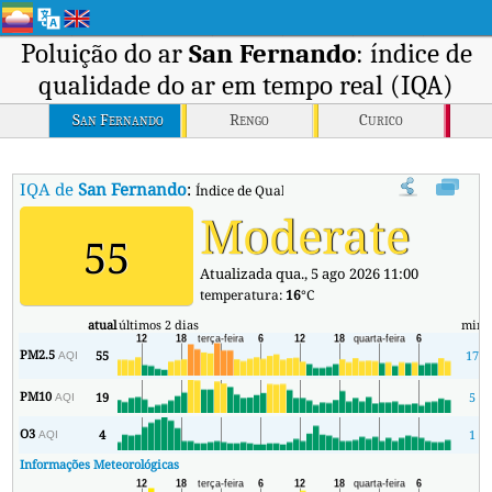
Poluição do ar
San Fernando
: índice de
qualidade do ar em tempo real (IQA)
San Fernando
Rengo
Curico
IQA de
San Fernando
:
Índice de Qualidade do Ar (IQA) em tempo real
Moderate
55
Atualizada qua., 5 ago 2026 11:00
temperatura:
16
°C
atual
últimos 2 dias
min
PM2.5
55
17
AQI
PM10
19
5
AQI
O3
4
1
AQI
Informações Meteorológicas