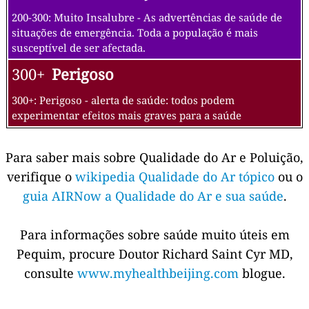
200-300: Muito Insalubre - As advertências de saúde de
situações de emergência. Toda a população é mais
susceptível de ser afectada.
300+
Perigoso
300+: Perigoso - alerta de saúde: todos podem
experimentar efeitos mais graves para a saúde
Para saber mais sobre Qualidade do Ar e Poluição,
verifique o
wikipedia Qualidade do Ar tópico
ou o
guia AIRNow a Qualidade do Ar e sua saúde
.
Para informações sobre saúde muito úteis em
Pequim, procure Doutor Richard Saint Cyr MD,
consulte
www.myhealthbeijing.com
blogue.