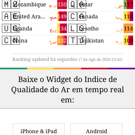
🇲🇿
🇶🇦
150
117
Mozambique
Qatar
🇦🇪
🇨🇦
149
115
United Arab Emirates
Canada
🇺🇬
🇱🇸
134
114
Uganda
Lesotho
🇨🇳
🇹🇯
132
109
China
Tajikistan
Ranking updated há segundos
(7 de Ago de 2026 23:42)
Baixe o Widget do Indice de
Qualidade do Ar em tempo real
em:
iPhone & iPad
Android