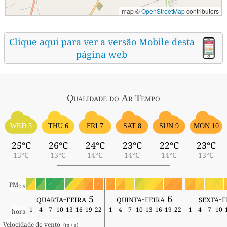
map ©
OpenStreetMap
contributors
Clique aqui para ver a versão Mobile desta
página web
Qualidade do Ar
Tempo
WED 5
THU 6
FRI 7
SAT 8
SUN 9
MON 10
25°C
26°C
24°C
23°C
22°C
23°C
15°C
13°C
14°C
14°C
14°C
13°C
PM
2.5
quarta-feira 5
quinta-feira 6
sexta-f
1
4
7
10
13
16
19
22
1
4
7
10
13
16
19
22
1
4
7
10
hora
Velocidade do vento 
 (m / s) 