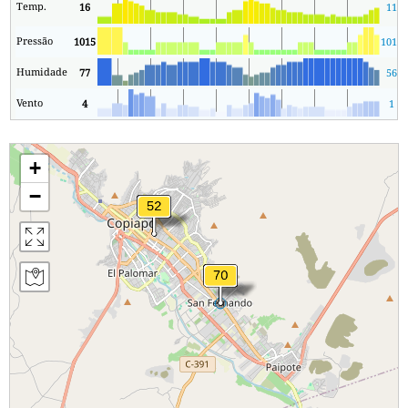
Temp.
16
11
Pressão
1015
1013
Humidade
77
56
Vento
4
1
+
−