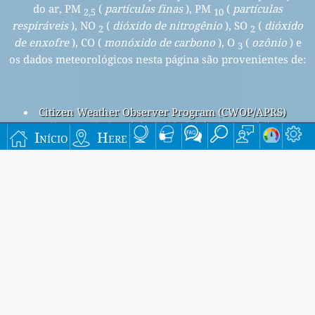
do ar, PM
(
partículas finas
), PM
(
partículas
2,5
10
respiráveis
), NO
(
dióxido de nitrogênio
), SO
(
dióxido
2
2
de enxofre
), CO (
monóxido de carbono
), O
(
ozônio
) e
3
os dados meteorológicos nesta página são provenientes de:
Citizen Weather Observer Program (CWOP/APRS)
Sistema Nacional de Calidad del Aire en Chile
Início
Here
Poluição do ar em San Fernando, Chile
Beijing overall air quality index is 55
Beijing PM
(fine particulate matter) AQI is 55 - Beijing PM
2.5
10
(respirable particulate matter) AQI is 19 - Beijing NO
2
(nitrogen dioxide) AQI is n/a - Beijing SO
(sulfur dioxide) AQI
2
is n/a - Beijing O
(ozone) AQI is 4 - Beijing CO (carbon
3
monoxide) AQI is n/a -
Cadastre-se em nossa lista de e-mail mensal gratuita e
seja notificado quando novos artigos estiverem
disponíveis.
enviar