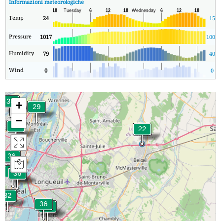
Informazioni meteorologiche
Temp
24
15
Pressure
1017
1006
Humidity
79
40
Wind
0
0
+
−