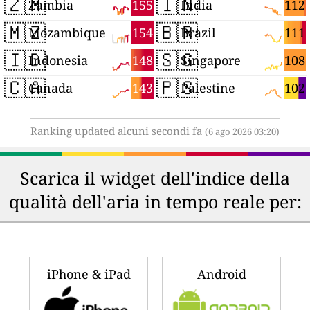
🇿🇲
🇮🇳
155
112
Zambia
India
🇲🇿
🇧🇷
154
111
Mozambique
Brazil
🇮🇩
🇸🇬
148
108
Indonesia
Singapore
🇨🇦
🇵🇸
143
102
Canada
Palestine
Ranking updated alcuni secondi fa
(6 ago 2026 03:20)
Scarica il widget dell'indice della
qualità dell'aria in tempo reale per:
iPhone & iPad
Android