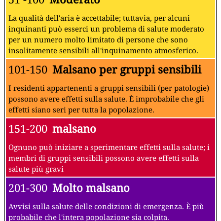
La qualità dell'aria è accettabile; tuttavia, per alcuni
inquinanti può esserci un problema di salute moderato
per un numero molto limitato di persone che sono
insolitamente sensibili all'inquinamento atmosferico.
101-150
Malsano per gruppi sensibili
I residenti appartenenti a gruppi sensibili (per patologie)
possono avere effetti sulla salute. È improbabile che gli
effetti siano seri per tutta la popolazione.
151-200
malsano
Ognuno può iniziare a sperimentare effetti sulla salute; i
membri di gruppi sensibili possono avere effetti sulla
salute più gravi
201-300
Molto malsano
Avvisi sulla salute delle condizioni di emergenza. È più
probabile che l'intera popolazione sia colpita.