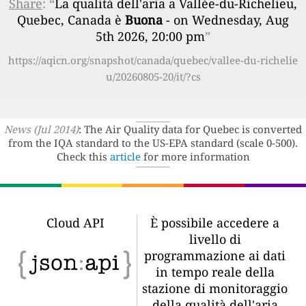
Share
: “
La qualità dell'aria a Vallée-du-Richelieu,
Quebec, Canada è
Buona
- on Wednesday, Aug
5th 2026, 20:00 pm
”
https://aqicn.org/snapshot/canada/quebec/vallee-du-richelie
u/20260805-20/it/?cs
News (Jul 2014)
: The Air Quality data for Quebec is converted
from the IQA standard to the US-EPA standard (scale 0-500).
Check this
article
for more information
Cloud API
È possibile accedere a
livello di
programmazione ai dati
in tempo reale della
stazione di monitoraggio
della qualità dell'aria