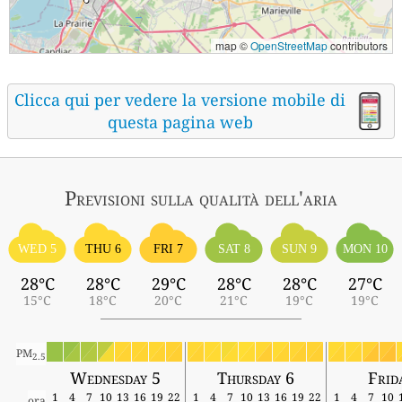
map ©
OpenStreetMap
contributors
Clicca qui per vedere la versione mobile di
questa pagina web
Previsioni sulla qualità dell'aria
WED 5
THU 6
FRI 7
SAT 8
SUN 9
MON 10
28°C
28°C
29°C
28°C
28°C
27°C
15°C
18°C
20°C
21°C
19°C
19°C
PM
2.5
Wednesday 5
Thursday 6
Frid
1
4
7
10
13
16
19
22
1
4
7
10
13
16
19
22
1
4
7
10
ora