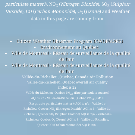
particulate matter)
), NO
(
Nitrogen Dioxide
), SO
(
Sulphur
2
2
Dioxide
), CO (
Carbon Monoxide
), O
(
Ozone
) and Weather
3
data in this page are coming from:
Citizen Weather Observer Program (CWOP/APRS)
Environnement au Québec
Ville de Montreal - Réseau de surveillance de la qualité
de l'air
Ville de Montreal - Réseau de surveillance de la qualité
de l'air
Vallée-du-Richelieu, Quebec, Canada Air Pollution
Vallée-du-Richelieu, Quebec overall air quality
index is 22
Vallée-du-Richelieu, Quebec PM
(fine particulate matter)
2.5
AQI is 22 - Vallée-du-Richelieu, Quebec PM
(PM10
10
(Respirable particulate matter)) AQI is n/a - Vallée-du-
Richelieu, Quebec NO
(Nitrogen Dioxide) AQI is 6 - Vallée-du-
2
Richelieu, Quebec SO
(Sulphur Dioxide) AQI is n/a - Vallée-du-
2
Richelieu, Quebec O
(Ozone) AQI is 9 - Vallée-du-Richelieu,
3
Quebec CO (Carbon Monoxide) AQI is n/a -