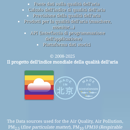
Fonte dati sulla qualità dell'aria
Calcolo dell'indice di qualità dell'aria
Previsione della qualità dell'aria
Prodotti per la qualità dell'aria (maschere,
monitor...)
API (interfaccia di programmazione
dell'applicazione)
Piattaforma dati storici
© 2008-2025
Il progetto dell’indice mondiale della qualità dell’aria
The Data sources used for the Air Quality, Air Pollution,
PM
(
fine particulate matter
), PM
(
PM10 (Respirable
2.5
10