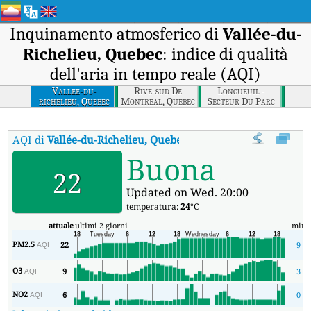
Inquinamento atmosferico di
Vallée-du-
Richelieu, Quebec
: indice di qualità
dell'aria in tempo reale (AQI)
Vallee-du-
Rive-sud De
Longueuil -
richelieu, Quebec
Montreal, Quebec
Secteur Du Parc
Oceanie
(brossard), Quebec
AQI di
Vallée-du-Richelieu, Quebec
:
Indice di qualità dell'aria in 
Buona
22
Updated on Wed. 20:00
temperatura:
24
°C
attuale
ultimi 2 giorni
min
PM2.5
22
9
AQI
O3
9
3
AQI
NO2
6
0
AQI