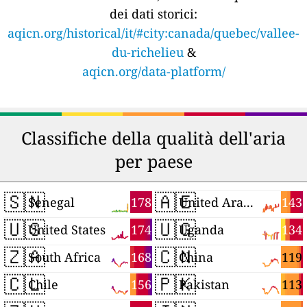
dei dati storici:
aqicn.org/historical/it/#city:canada/quebec/vallee-
du-richelieu
&
aqicn.org/data-platform/
Classifiche della qualità dell'aria
per paese
🇸🇳
🇦🇪
178
143
Senegal
United Arab Emirates
🇺🇸
🇺🇬
174
134
United States
Uganda
🇿🇦
🇨🇳
168
119
South Africa
China
🇨🇱
🇵🇰
156
113
Chile
Pakistan