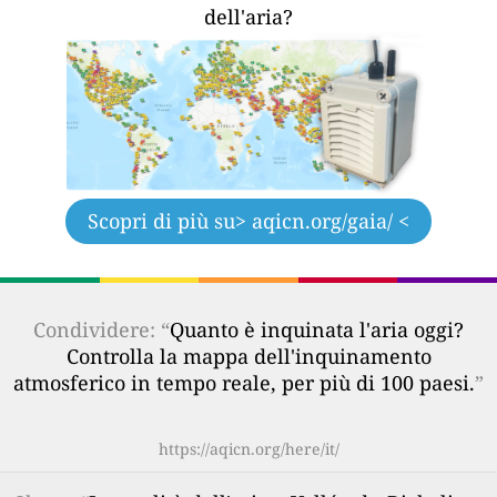
dell'aria?
Scopri di più su
> aqicn.org/gaia/ <
Condividere: “
Quanto è inquinata l'aria oggi?
Controlla la mappa dell'inquinamento
atmosferico in tempo reale, per più di 100 paesi.
”
https://aqicn.org/here/it/