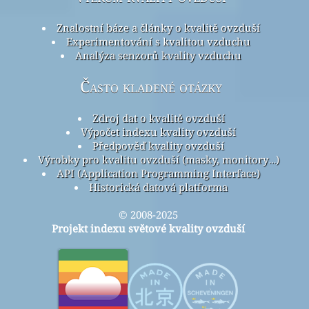
Znalostní báze a články o kvalitě ovzduší
Experimentování s kvalitou vzduchu
Analýza senzorů kvality vzduchu
Často kladené otázky
Zdroj dat o kvalitě ovzduší
Výpočet indexu kvality ovzduší
Předpověď kvality ovzduší
Výrobky pro kvalitu ovzduší (masky, monitory…)
API (Application Programming Interface)
Historická datová platforma
© 2008-2025
Projekt indexu světové kvality ovzduší