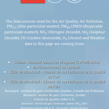
The Data sources used for the Air Quality, Air Pollution,
PM
(
fine particulate matter
), PM
(
PM10 (Respirable
2.5
10
particulate matter)
), NO
(
Nitrogen Dioxide
), SO
(
Sulphur
2
2
Dioxide
), CO (
Carbon Monoxide
), O
(
Ozone
) and Weather
3
data in this page are coming from:
Citizen Weather Observer Program (CWOP/APRS)
Environnement au Québec
Ville de Montreal - Réseau de surveillance de la qualité
de l'air
Ville de Montreal - Réseau de surveillance de la qualité
de l'air
Brossard - secteur du parc Sorbonne, Quebec, Canada Air Pollution
Brossard - secteur du parc Sorbonne, Quebec
overall air quality index is 51
Brossard - secteur du parc Sorbonne, Quebec PM
(fine
2.5
particulate matter) AQI is 51 - Brossard - secteur du parc