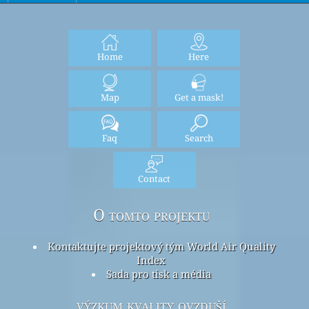
Home
Here
Map
Get a mask!
Faq
Search
Contact
O tomto projektu
Kontaktujte projektový tým World Air Quality
Index
Sada pro tisk a média
výzkum kvality ovzduší