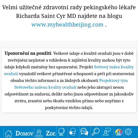
Velmi užitečné zdravotní rady pekingského lékaře
Richarda Saint Cyr MD najdete na blogu
www.myhealthbeijing.com
.
Upozornění na použití
: Veškeré údaje o kvalitě ovzduší jsou v době
zveřejnění neplatné a vzhledem k zajištění kvality mohou být tyto
údaje kdykoli změněny bez upozornění. Projekt
Světový index kvality
ovzduší
vynaložil veškeré přiměřené schopnosti a péči při sestavování
obsahu těchto informací a za žádných okolností
Projektový tým
Světového indexu kvality ovzduší
nebo jeho zástupci nesou
odpovědnost za smluvní, delikt nebo jinou odpovědnost za jakoukoliv
ztrátu, zranění nebo škodu vzniklou přímo nebo nepřímo z
poskytování těchto údajů.
Domov
Zde