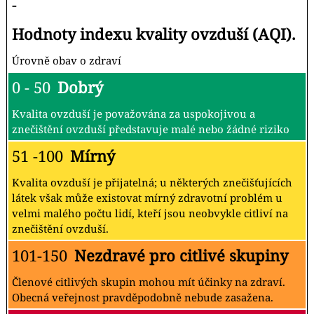
-
Hodnoty indexu kvality ovzduší (AQI).
Úrovně obav o zdraví
0 - 50
Dobrý
Kvalita ovzduší je považována za uspokojivou a
znečištění ovzduší představuje malé nebo žádné riziko
51 -100
Mírný
Kvalita ovzduší je přijatelná; u některých znečišťujících
látek však může existovat mírný zdravotní problém u
velmi malého počtu lidí, kteří jsou neobvykle citliví na
znečištění ovzduší.
101-150
Nezdravé pro citlivé skupiny
Členové citlivých skupin mohou mít účinky na zdraví.
Obecná veřejnost pravděpodobně nebude zasažena.