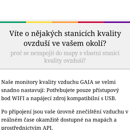
Víte o nějakých stanicích kvality
ovzduší ve vašem okolí?
proč se nezapojit do mapy s vlastní stanicí
kvality ovzduší?
Naše monitory kvality vzduchu GAIA se velmi
snadno nastavují: Potřebujete pouze přístupový
bod WIFI a napájecí zdroj kompatibilní s USB.
Po připojení jsou vaše úrovně znečištění vzduchu v
reálném čase okamžitě dostupné na mapách a
prostřednictvím API.