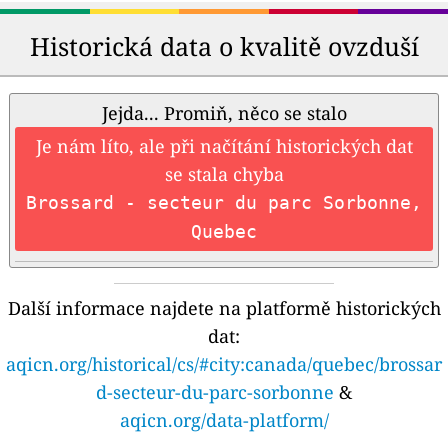
Historická data o kvalitě ovzduší
Jejda... Promiň, něco se stalo
Je nám líto, ale při načítání historických dat
se stala chyba
Brossard - secteur du parc Sorbonne,
Quebec
Další informace najdete na platformě historických
dat:
aqicn.org/historical/cs/#city:canada/quebec/brossar
d-secteur-du-parc-sorbonne
&
aqicn.org/data-platform/