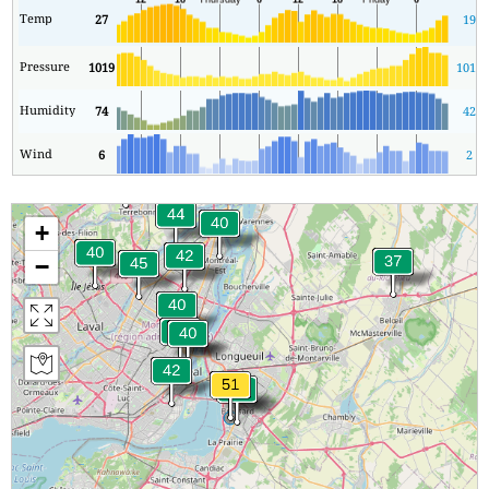
Temp
27
19
Pressure
1019
1017
Humidity
74
42
Wind
6
2
+
−