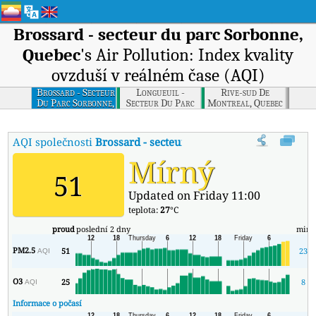
Brossard - secteur du parc Sorbonne,
Quebec
's Air Pollution: Index kvality
ovzduší v reálném čase (AQI)
Brossard - Secteur
Longueuil -
Rive-sud De
Du Parc Sorbonne,
Secteur Du Parc
Montreal, Quebec
Quebec
Oceanie
(brossard), Quebec
AQI společnosti
Brossard - secteur du parc Sorbonne, Queb
Mírný
51
Updated on Friday 11:00
teplota:
27
°C
proud
poslední 2 dny
min
PM2.5
51
23
AQI
O3
25
8
AQI
Informace o počasí