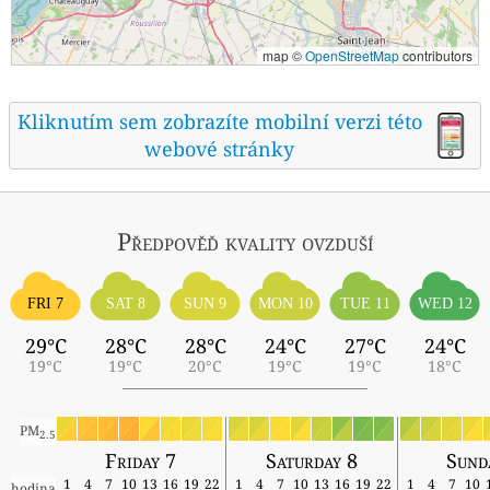
map ©
OpenStreetMap
contributors
Kliknutím sem zobrazíte mobilní verzi této
webové stránky
Předpověď kvality ovzduší
FRI 7
SAT 8
SUN 9
MON 10
TUE 11
WED 12
29°C
28°C
28°C
24°C
27°C
24°C
19°C
19°C
20°C
19°C
19°C
18°C
PM
2.5
Friday 7
Saturday 8
Sund
1
4
7
10
13
16
19
22
1
4
7
10
13
16
19
22
1
4
7
10
hodina