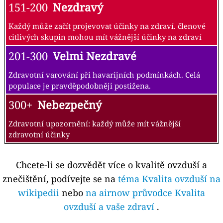
151-200
Nezdravý
Každý může začít projevovat účinky na zdraví. členové
citlivých skupin mohou mít vážnější účinky na zdraví
201-300
Velmi Nezdravé
Zdravotní varování při havarijních podmínkách. Celá
populace je pravděpodobněji postižena.
300+
Nebezpečný
Zdravotní upozornění: každý může mít vážnější
zdravotní účinky
Chcete-li se dozvědět více o kvalitě ovzduší a
znečištění, podívejte se na
téma Kvalita ovzduší na
wikipedii
nebo
na airnow průvodce Kvalita
ovzduší a vaše zdraví
.