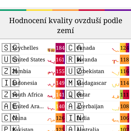
Hodnocení kvality ovzduší podle
zemí
🇸🇨
🇨🇦
184
124
Seychelles
Canada
🇺🇸
🇷🇼
161
118
United States
Rwanda
🇿🇲
🇺🇿
155
116
Zambia
Uzbekistan
🇮🇩
🇲🇬
149
114
Indonesia
Madagascar
🇿🇦
🇶🇦
141
111
South Africa
Qatar
🇦🇪
🇦🇿
140
108
United Arab Emirates
Azerbaijan
🇨🇳
🇮🇳
126
106
China
India
🇵🇰
🇦🇺
125
102
Pakistan
Australia