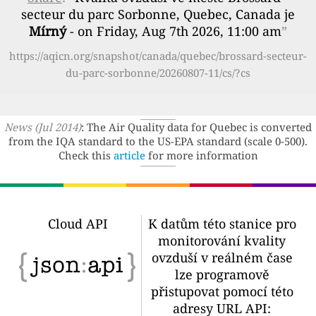
secteur du parc Sorbonne, Quebec, Canada je
Mírný
- on Friday, Aug 7th 2026, 11:00 am
”
https://aqicn.org/snapshot/canada/quebec/brossard-secteur-
du-parc-sorbonne/20260807-11/cs/?cs
News (Jul 2014)
: The Air Quality data for Quebec is converted
from the IQA standard to the US-EPA standard (scale 0-500).
Check this
article
for more information
Cloud API
K datům této stanice pro
monitorování kvality
ovzduší v reálném čase
lze programově
přistupovat pomocí této
adresy URL API: