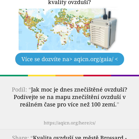
kvality ovzduší?
Více se dozvíte na
> aqicn.org/gaia/ <
Podíl: “
Jak moc je dnes znečištěné ovzduší?
Podívejte se na mapu znečištění ovzduší v
reálném čase pro více než 100 zemí.
”
https://aqicn.org/here/cs/
Share
: “
Kvalita ovzduší ve městě Brossard -