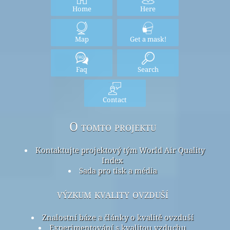
Home
Here
Map
Get a mask!
Faq
Search
Contact
O tomto projektu
Kontaktujte projektový tým World Air Quality
Index
Sada pro tisk a média
výzkum kvality ovzduší
Znalostní báze a články o kvalitě ovzduší
Experimentování s kvalitou vzduchu