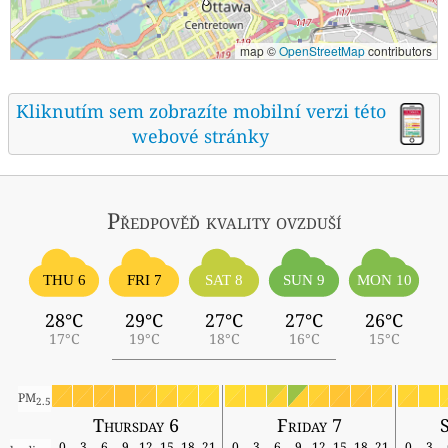
map ©
OpenStreetMap
contributors
Kliknutím sem zobrazíte mobilní verzi této
webové stránky
Předpověď kvality ovzduší
THU 6
FRI 7
SAT 8
SUN 9
MON 10
28°C
29°C
27°C
27°C
26°C
17°C
19°C
18°C
16°C
15°C
PM
2.5
Thursday 6
Friday 7
0
3
6
9
12
15
18
21
0
3
6
9
12
15
18
21
0
3