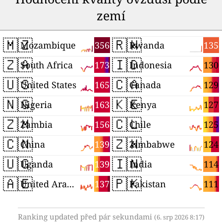
zemí
🇲🇿
🇷🇼
356
135
Mozambique
Rwanda
🇿🇦
🇮🇩
173
130
South Africa
Indonesia
🇺🇸
🇨🇦
165
129
United States
Canada
🇳🇬
🇰🇪
163
127
Nigeria
Kenya
🇿🇲
🇨🇱
156
125
Zambia
Chile
🇨🇳
🇿🇼
139
124
China
Zimbabwe
🇺🇬
🇮🇳
139
114
Uganda
India
🇦🇪
🇵🇰
137
111
United Arab Emirates
Pakistan
Ranking updated před pár sekundami
(6. srp 2026 8:17)