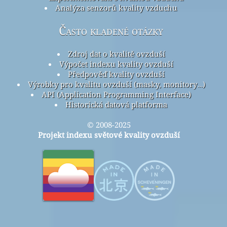
Analýza senzorů kvality vzduchu
Často kladené otázky
Zdroj dat o kvalitě ovzduší
Výpočet indexu kvality ovzduší
Předpověď kvality ovzduší
Výrobky pro kvalitu ovzduší (masky, monitory…)
API (Application Programming Interface)
Historická datová platforma
© 2008-2025
Projekt indexu světové kvality ovzduší