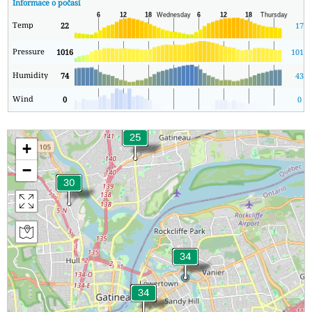
Informace o počasí
Temp
22
17
Pressure
1016
1013
Humidity
74
43
Wind
0
0
+
−