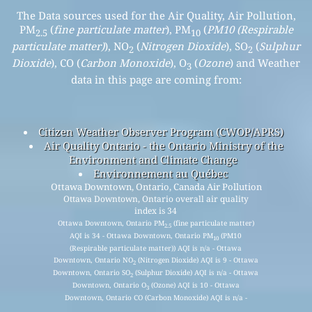
The Data sources used for the Air Quality, Air Pollution,
PM
(
fine particulate matter
), PM
(
PM10 (Respirable
2.5
10
particulate matter)
), NO
(
Nitrogen Dioxide
), SO
(
Sulphur
2
2
Dioxide
), CO (
Carbon Monoxide
), O
(
Ozone
) and Weather
3
data in this page are coming from:
Citizen Weather Observer Program (CWOP/APRS)
Air Quality Ontario - the Ontario Ministry of the
Environment and Climate Change
Environnement au Québec
Ottawa Downtown, Ontario, Canada Air Pollution
Ottawa Downtown, Ontario overall air quality
index is 34
Ottawa Downtown, Ontario PM
(fine particulate matter)
2.5
AQI is 34 - Ottawa Downtown, Ontario PM
(PM10
10
(Respirable particulate matter)) AQI is n/a - Ottawa
Downtown, Ontario NO
(Nitrogen Dioxide) AQI is 9 - Ottawa
2
Downtown, Ontario SO
(Sulphur Dioxide) AQI is n/a - Ottawa
2
Downtown, Ontario O
(Ozone) AQI is 10 - Ottawa
3
Downtown, Ontario CO (Carbon Monoxide) AQI is n/a -