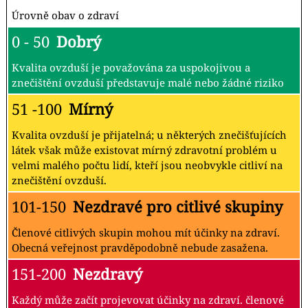
Úrovně obav o zdraví
0 - 50
Dobrý
Kvalita ovzduší je považována za uspokojivou a
znečištění ovzduší představuje malé nebo žádné riziko
51 -100
Mírný
Kvalita ovzduší je přijatelná; u některých znečišťujících
látek však může existovat mírný zdravotní problém u
velmi malého počtu lidí, kteří jsou neobvykle citliví na
znečištění ovzduší.
101-150
Nezdravé pro citlivé skupiny
Členové citlivých skupin mohou mít účinky na zdraví.
Obecná veřejnost pravděpodobně nebude zasažena.
151-200
Nezdravý
Každý může začít projevovat účinky na zdraví. členové