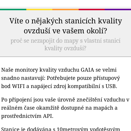
Víte o nějakých stanicích kvality
ovzduší ve vašem okolí?
proč se nezapojit do mapy s vlastní stanicí
kvality ovzduší?
Naše monitory kvality vzduchu GAIA se velmi
snadno nastavují: Potřebujete pouze přístupový
bod WIFI a napájecí zdroj kompatibilní s USB.
Po připojení jsou vaše úrovně znečištění vzduchu v
reálném čase okamžitě dostupné na mapách a
prostřednictvím API.
Stanice je dodávána s 10metrovým vodotěsným