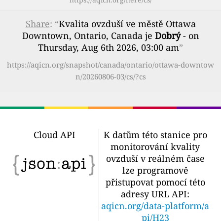
Share
: “
Kvalita ovzduší ve městě Ottawa
Downtown, Ontario, Canada je
Dobrý
- on
Thursday, Aug 6th 2026, 03:00 am
”
https://aqicn.org/snapshot/canada/ontario/ottawa-downtow
n/20260806-03/cs/?cs
Cloud API
K datům této stanice pro
monitorování kvality
ovzduší v reálném čase
lze programově
přistupovat pomocí této
adresy URL API:
aqicn.org/data-platform/a
pi/H23