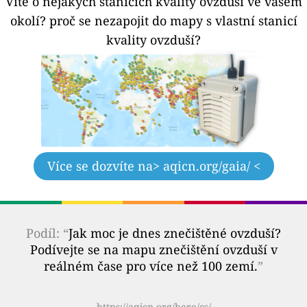
Víte o nějakých stanicích kvality ovzduší ve vašem
okolí?
proč se nezapojit do mapy s vlastní stanicí
kvality ovzduší?
Více se dozvíte na
> aqicn.org/gaia/ <
Podíl: “
Jak moc je dnes znečištěné ovzduší?
Podívejte se na mapu znečištění ovzduší v
reálném čase pro více než 100 zemí.
”
https://aqicn.org/here/cs/