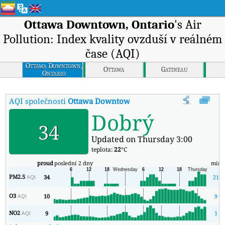
Ottawa Downtown, Ontario
's Air
Pollution: Index kvality ovzduší v reálném
čase (AQI)
Ottawa Downtown,
Ottawa
Gatineau
Ontario
AQI společnosti
Ottawa Downtown, Ontario
:
Index kvality vzdu
Dobrý
34
Updated on Thursday 3:00
teplota:
22
°C
proud
poslední 2 dny
min
PM2.5
34
21
AQI
O3
10
9
AQI
NO2
9
1
AQI