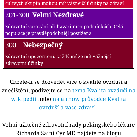
citlivých skupin mohou mít vážnější účinky na zdraví
201-300
Velmi Nezdravé
Zdravotní varování při havarijních podmínkách. Celá
populace je pravděpodobněji postižena.
300+
Nebezpečný
Zdravotní upozornění: každý může mít vážnější
zdravotní účinky
Chcete-li se dozvědět více o kvalitě ovzduší a
znečištění, podívejte se na
téma Kvalita ovzduší na
wikipedii
nebo
na airnow průvodce Kvalita
ovzduší a vaše zdraví
.
Velmi užitečné zdravotní rady pekingského lékaře
Richarda Saint Cyr MD najdete na blogu