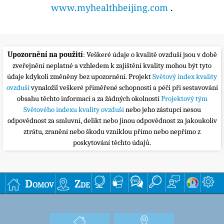
www.myhealthbeijing.com
.
Upozornění na použití
: Veškeré údaje o kvalitě ovzduší jsou v době
zveřejnění neplatné a vzhledem k zajištění kvality mohou být tyto
údaje kdykoli změněny bez upozornění. Projekt
Světový index kvality
ovzduší
vynaložil veškeré přiměřené schopnosti a péči při sestavování
obsahu těchto informací a za žádných okolností
Projektový tým
Světového indexu kvality ovzduší
nebo jeho zástupci nesou
odpovědnost za smluvní, delikt nebo jinou odpovědnost za jakoukoliv
ztrátu, zranění nebo škodu vzniklou přímo nebo nepřímo z
poskytování těchto údajů.
Domov
Zde