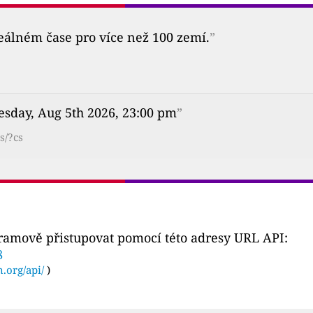
reálném čase pro více než 100 zemí.
”
sday, Aug 5th 2026, 23:00 pm
”
s/?cs
gramově přistupovat pomocí této adresy URL API:
8
n.org/api/
)