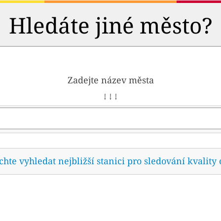
Hledáte jiné město?
Zadejte název města
↓ ↓ ↓
te vyhledat nejbližší stanici pro sledování kvality 