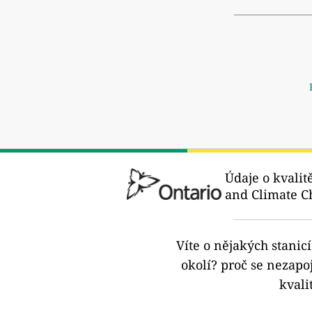
Údaje o kvalit
and Climate C
Víte o nějakých stanic
okolí?
proč se nezapoj
kvali