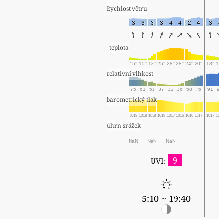
Rychlost větru
3
3
3
3
4
4
2
4
3
teplota
15°
15°
18°
25°
28°
28°
24°
20°
18°
1
relativní vlhkost
75
61
51
37
32
36
58
76
91
barometrický tlak
1018
1018
1018
1018
1017
1016
1016
1017
1017
1
úhrn srážek
NaN
NaN
NaN
9
UVI:
5:10 ~ 19:40