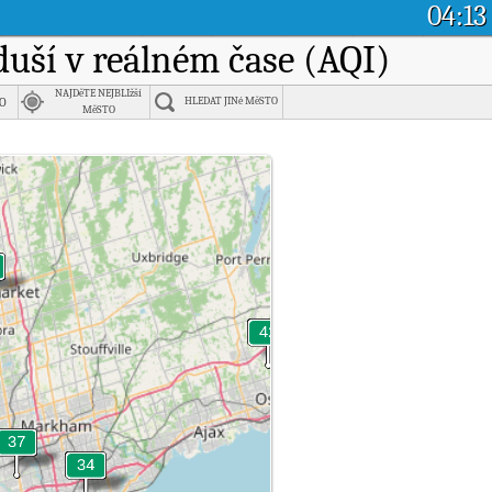
04:13
zduší v reálném čase (AQI)
NAJDěTE NEJBLIžší
o
HLEDAT JINé MěSTO
MěSTO