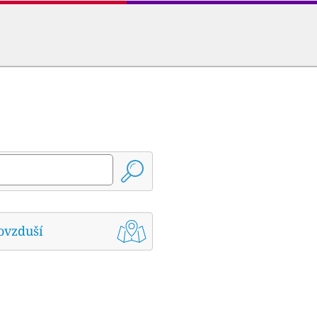
ovzduší