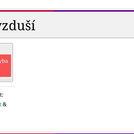
vzduší
hyba
t:
t
&