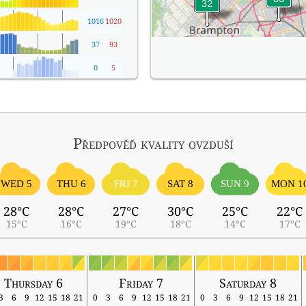
1016
1020
37
93
0
5
Předpověď kvality ovzduší
WED 5
THU 6
FRI 7
SAT 8
SUN 9
MON 1
28°C
28°C
27°C
30°C
25°C
22°C
15°C
16°C
19°C
18°C
14°C
17°C
Thursday 6
Friday 7
Saturday 8
3
6
9
12
15
18
21
0
3
6
9
12
15
18
21
0
3
6
9
12
15
18
21