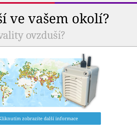
ší ve vašem okolí?
vality ovzduší?
Kliknutím zobrazíte další informace