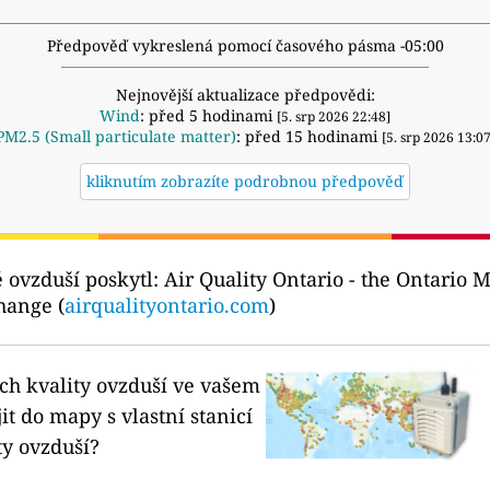
Předpověď vykreslená pomocí časového pásma -05:00
Nejnovější aktualizace předpovědi:
Wind
: před 5 hodinami
[5. srp 2026 22:48]
PM2.5 (Small particulate matter)
: před 15 hodinami
[5. srp 2026 13:07
kliknutím zobrazíte podrobnou předpověď
ě ovzduší poskytl:
Air Quality Ontario - the Ontario 
hange (
airqualityontario.com
)
ích kvality ovzduší ve vašem
it do mapy s vlastní stanicí
ty ovzduší?