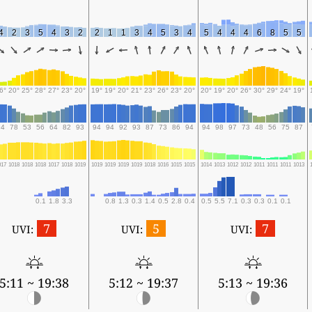
4
2
3
5
4
3
2
2
1
1
3
4
5
3
4
5
4
4
4
6
8
5
5
6°
20°
25°
28°
27°
23°
20°
19°
19°
20°
21°
23°
26°
23°
20°
20°
19°
20°
26°
30°
29°
24°
19°
94
78
53
56
64
82
93
94
94
92
93
87
73
86
94
94
98
97
73
48
56
75
87
017
1018
1018
1018
1017
1018
1019
1019
1019
1019
1019
1018
1016
1015
1015
1014
1013
1012
1012
1011
1011
1011
1013
0.1
1.8
3.3
0.8
1.3
0.3
1.4
0.5
2.8
0.4
0.5
5.5
7.1
0.3
0.3
0.1
0.1
7
5
7
UVI:
UVI:
UVI:
5:11 ~ 19:38
5:12 ~ 19:37
5:13 ~ 19:36