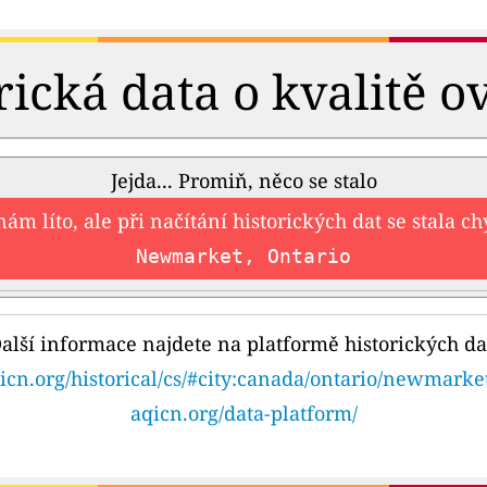
rická data o kvalitě o
Jejda... Promiň, něco se stalo
nám líto, ale při načítání historických dat se stala c
Newmarket, Ontario
alší informace najdete na platformě historických da
icn.org/historical/cs/#city:canada/ontario/newmarke
aqicn.org/data-platform/