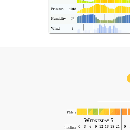
Pressure
1018
Humidity
73
Wind
1
PM
2.5
Wednesday 5
0
3
6
9
12
15
18
21
0
hodina