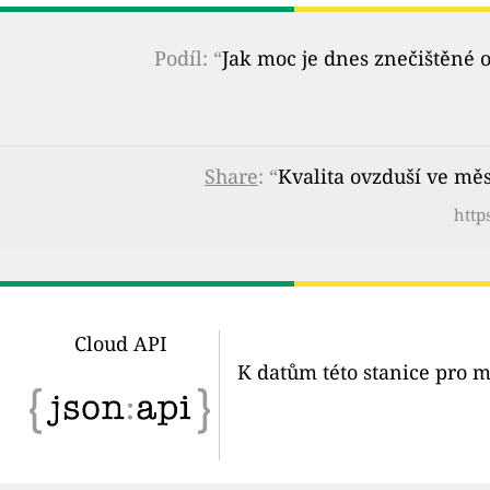
Podíl: “
Jak moc je dnes znečištěné 
Share
: “
Kvalita ovzduší ve mě
http
Cloud API
K datům této stanice pro m