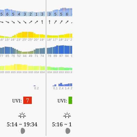
5
6
5
4
3
2
1
3
3
5
5
6
6
4
4
16°
15°
16°
23°
25°
25°
20°
19°
18°
17°
18°
21°
21°
22°
21°
77
85
76
52
44
49
71
74
78
89
97
94
93
93
95
1015
1015
1015
1016
1016
1015
1014
1014
1014
1013
1013
1013
1012
1011
1012
0.2
0.1
2.4
1.4
2.3
0.8
7
1
UVI:
UVI:
5:14 ~ 19:34
5:16 ~ 19:33