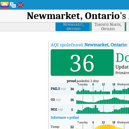
Newmarket, Ontario
's
Newmarket,
Toronto North,
Ontario
Ontario
AQI společnosti
Newmarket, Ontario
:
36
D
Updat
Primární
proud
poslední 2 dny
PM2.5
34
AQI
O3
36
AQI
NO2
5
AQI
Informace o počasí
Temp
22