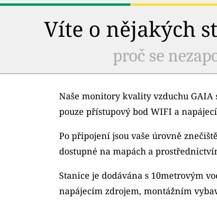
Víte o nějakých s
proč se nezapo
Naše monitory kvality vzduchu GAIA s
pouze přístupový bod WIFI a napájecí
Po připojení jsou vaše úrovně znečiš
dostupné na mapách a prostřednictví
Stanice je dodávána s 10metrovým v
napájecím zdrojem, montážním vybav