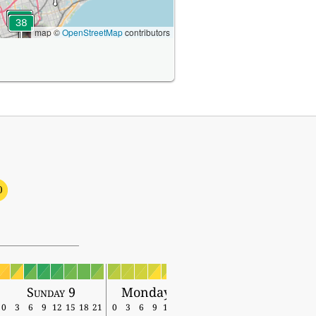
map ©
OpenStreetMap
contributors
0
Sunday 9
Monday 10
0
3
6
9
12
15
18
21
0
3
6
9
12
15
18