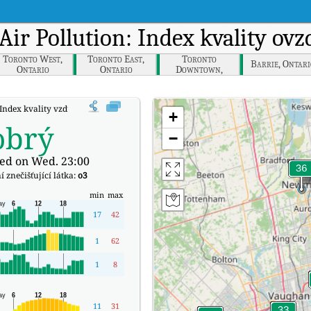
 Air Pollution: Index kvality ov
Toronto West,
Toronto East,
Toronto
Barrie, Ontari
Ontario
Ontario
Downtown,
Ontario
Index kvality vzduchu v reálném čase (AQI) společnosti Newmarket, Ontario.
+
obrý
−
ed on Wed. 23:00
 znečišťující látka:
o3
min
max
17
42
1
62
1
8
11
31