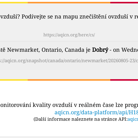
ovzduší? Podívejte se na mapu znečištění ovzduší v 
https://aqicn.org/here/cs/
stě Newmarket, Ontario, Canada je
Dobrý
- on Wedne
s://aqicn.org/snapshot/canada/ontario/newmarket/20260805-23/c
onitorování kvality ovzduší v reálném čase lze pro
aqicn.org/data-platform/api/H1
(
Další informace naleznete na stránce API:
aqic