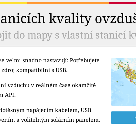
tanicích kvality ovzdu
jit do mapy s vlastní stanicí k
e velmi snadno nastavují: Potřebujete
 zdroj kompatibilní s USB.
tění vzduchu v reálném čase okamžitě
m API.
odotěsným napájecím kabelem, USB
ením a volitelným solárním panelem.