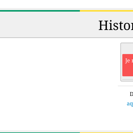
Histo
Je 
D
aq