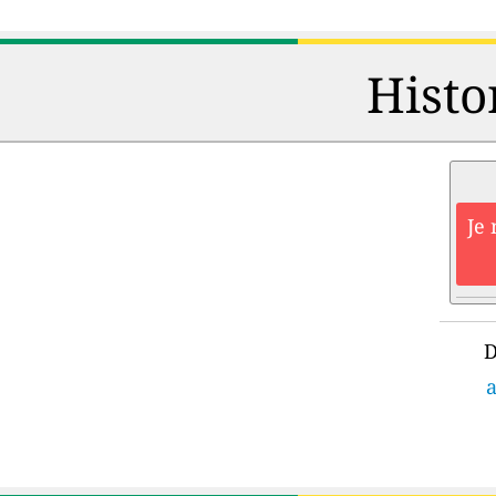
Histo
Je 
D
a