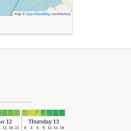
map ©
OpenStreetMap
contributors
ay 12
Thursday 13
2
15
18
21
0
3
6
9
12
15
18