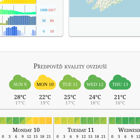
1008
1017
38
84
0
10
Předpověď kvality ovzduší
SUN 9
MON 10
TUE 11
WED 12
THU 13
28°C
22°C
25°C
24°C
21°C
17°C
19°C
17°C
18°C
16°C
Monday 10
Tuesday 11
Wednesd
0
3
6
9
12
15
18
21
0
3
6
9
12
15
18
21
0
3
6
9
1