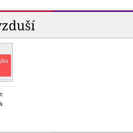
vzduší
hyba
t:
&