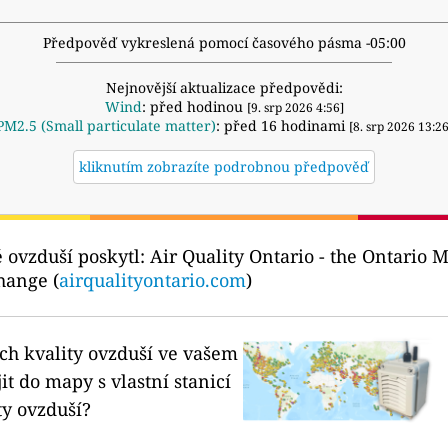
Předpověď vykreslená pomocí časového pásma -05:00
Nejnovější aktualizace předpovědi:
Wind
: před hodinou
[9. srp 2026 4:56]
PM2.5 (Small particulate matter)
: před 16 hodinami
[8. srp 2026 13:26
kliknutím zobrazíte podrobnou předpověď
ě ovzduší poskytl:
Air Quality Ontario - the Ontario 
hange (
airqualityontario.com
)
ích kvality ovzduší ve vašem
it do mapy s vlastní stanicí
ty ovzduší?