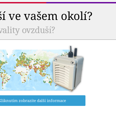
ší ve vašem okolí?
vality ovzduší?
Kliknutím zobrazíte další informace