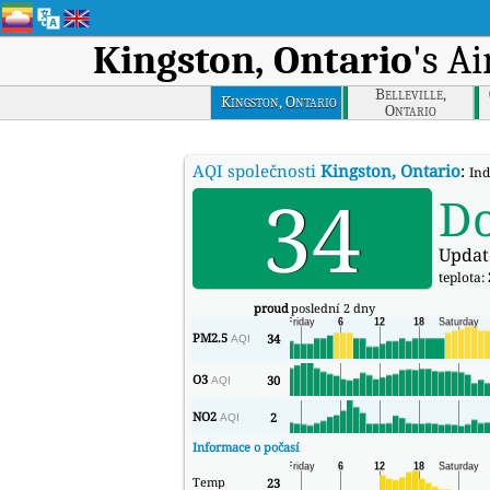
Kingston, Ontario
's A
Belleville,
Kingston, Ontario
Ontario
AQI společnosti
Kingston, Ontario
:
Ind
34
D
Updat
teplota:
proud
poslední 2 dny
PM2.5
34
AQI
O3
30
AQI
NO2
2
AQI
Informace o počasí
Temp
23