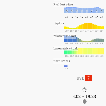
Rychlost větru
5
5
5
5
5
7
6
4
teplota
20°
18°
19°
24°
27°
27°
23°
21°
relativní vlhkost
93
92
83
47
38
47
66
65
barometrický tlak
1011
1012
1015
1015
1015
1015
1015
1015
úhrn srážek
1.8
7
UVI:
5:02 ~ 19:23