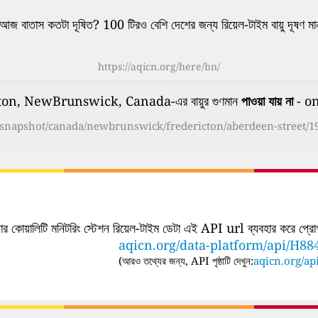
আজ বাতাস কতটা দূষিত? 100 টিরও বেশি দেশের জন্য রিয়েল-টাইম বায়ু দূষণ মা
https://aqicn.org/here/bn/
on, NewBrunswick, Canada-এর বায়ুর গুণমান
পাওয়া যায় না
- on
g/snapshot/canada/newbrunswick/fredericton/aberdeen-street/1
ার কোয়ালিটি মনিটরিং স্টেশন রিয়েল-টাইম ডেটা এই API url ব্যবহার করে প্রোগ্র
aqicn.org/data-platform/api/H88
(
আরও তথ্যের জন্য, API পৃষ্ঠাটি দেখুন:
aqicn.org/api