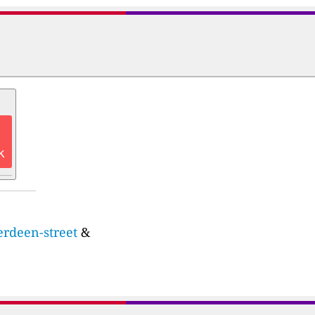
k
erdeen-street
&