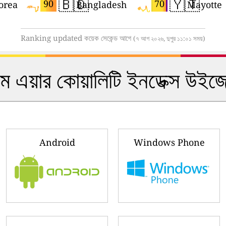
🇧🇩
🇾🇹
90
70
orea
Bangladesh
Mayotte
Ranking updated কয়েক সেকেন্ড আগে
(৭ আগ ২০২৬, দুপুর ১১:০১ সময়)
ইম এয়ার কোয়ালিটি ইনডেক্স উ
Android
Windows Phone