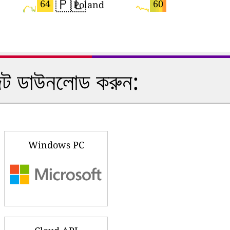
🇵🇱
🇧🇦
64
60
Poland
ইজেট ডাউনলোড করুন:
Windows PC