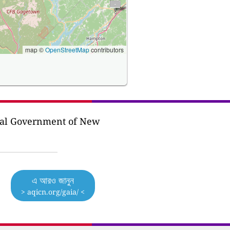
map ©
OpenStreetMap
contributors
cal Government of New
এ আরও জানুন
> aqicn.org/gaia/ <