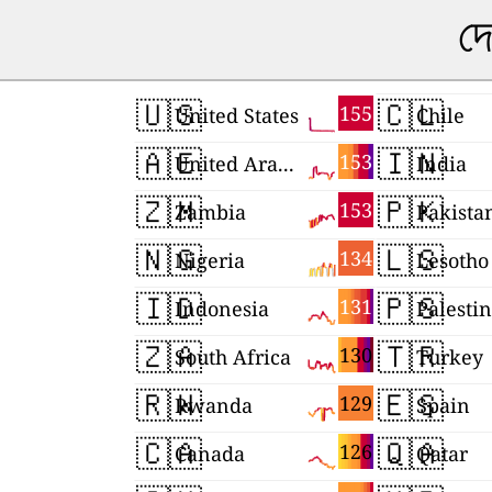
দে
🇺🇸
🇨🇱
155
United States
Chile
🇦🇪
🇮🇳
153
United Arab Emirates
India
🇿🇲
🇵🇰
153
Zambia
Pakista
🇳🇬
🇱🇸
134
Nigeria
Lesotho
🇮🇩
🇵🇸
131
Indonesia
Palesti
🇿🇦
🇹🇷
130
South Africa
Turkey
🇷🇼
🇪🇸
129
Rwanda
Spain
🇨🇦
🇶🇦
126
Canada
Qatar