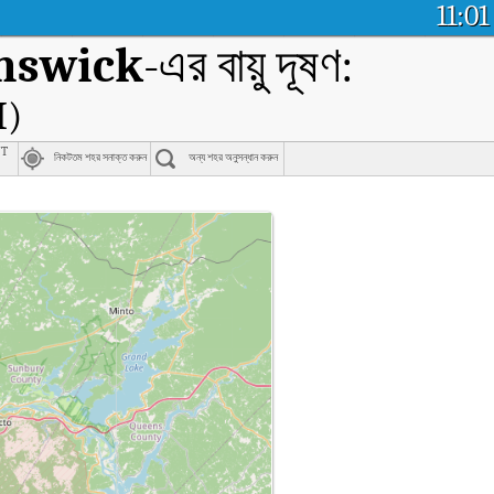
11:01
unswick
-এর বায়ু দূষণ:
I)
nt
নিকটতম শহর সনাক্ত করুন
অন্য শহর অনুসন্ধান করুন
k
োয়ালিটি ইনডেক্স (AQI)।