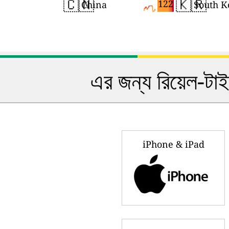
🇨🇳
🇰🇷
122
China
South K
এর জন্য রিয়েল-টা
iPhone & iPad