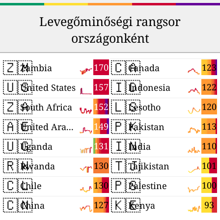
Levegőminőségi rangsor
országonként
🇿🇲
🇨🇦
170
123
Zambia
Canada
🇺🇸
🇮🇩
157
122
United States
Indonesia
🇿🇦
🇱🇸
152
120
South Africa
Lesotho
🇦🇪
🇵🇰
149
113
United Arab Emirates
Pakistan
🇺🇬
🇮🇳
131
110
Uganda
India
🇷🇼
🇹🇯
130
101
Rwanda
Tajikistan
🇨🇱
🇵🇸
130
100
Chile
Palestine
🇨🇳
🇰🇪
127
93
China
Kenya