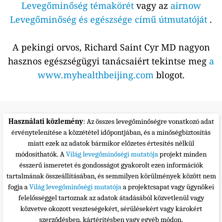
Levegőminőség témakörét
vagy az
airnow
Levegőminőség és egészsége című útmutatóját
.
A pekingi orvos, Richard Saint Cyr MD nagyon
hasznos egészségügyi tanácsaiért tekintse meg
a
www.myhealthbeijing.com
blogot.
Használati közlemény
: Az összes levegőminőségre vonatkozó adat
érvénytelenítése a közzététel időpontjában, és a minőségbiztosítás
miatt ezek az adatok bármikor előzetes értesítés nélkül
módosíthatók. A
Világ levegőminőségi mutatója
projekt minden
ésszerű ismeretet és gondosságot gyakorolt ezen információk
tartalmának összeállításában, és semmilyen körülmények között nem
fogja a
Világ levegőminőségi mutatója
a projektcsapat vagy ügynökei
felelősséggel tartoznak az adatok átadásából közvetlenül vagy
közvetve okozott veszteségekért, sérülésekért vagy károkért
szerződésben, kártérítésben vagy egyéb módon.