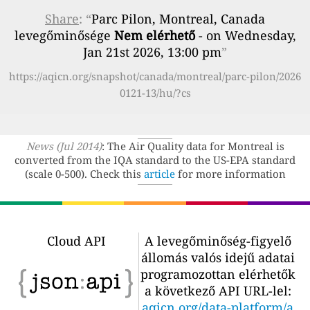
Share
: “
Parc Pilon, Montreal, Canada
levegőminősége
Nem elérhető
- on Wednesday,
Jan 21st 2026, 13:00 pm
”
https://aqicn.org/snapshot/canada/montreal/parc-pilon/2026
0121-13/hu/?cs
News (Jul 2014)
: The Air Quality data for Montreal is
converted from the IQA standard to the US-EPA standard
(scale 0-500). Check this
article
for more information
Cloud API
A levegőminőség-figyelő
állomás valós idejű adatai
programozottan elérhetők
a következő API URL-lel:
aqicn.org/data-platform/a