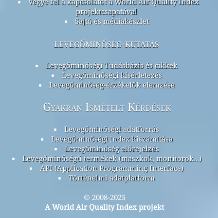
Vegye fel a kapcsolatot a World Air Quality Index
projektcsapatával
Sajtó és médiakészlet
levegőminőség-kutatás
Levegőminőségi Tudásbázis és cikkek
Levegőminőségi kísérletezés
Levegőminőség-érzékelők elemzése
Gyakran Ismételt Kérdések
Levegőminőségi adatforrás
Levegőminőségi index kiszámítása
Levegőminőség előrejelzés
Levegőminőségű termékek (maszkok, monitorok…)
API (Application Programming Interface)
Történelmi adatplatform
© 2008-2025
A World Air Quality Index projekt