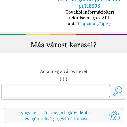
pi/H8596
(
További információkért
tekintse meg az API
oldalt:
aqicn.org/api/
)
Más várost keresel?
Adja meg a város nevét
↓ ↓ ↓
vagy keressük meg a legközelebbi
levegőminőség-figyelő állomást