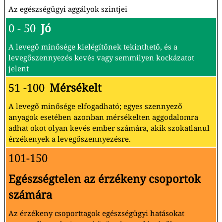
Az egészségügyi aggályok szintjei
0 - 50
Jó
A levegő minősége kielégítőnek tekinthető, és a
levegőszennyezés kevés vagy semmilyen kockázatot
jelent
51 -100
Mérsékelt
A levegő minősége elfogadható; egyes szennyező
anyagok esetében azonban mérsékelten aggodalomra
adhat okot olyan kevés ember számára, akik szokatlanul
érzékenyek a levegőszennyezésre.
101-150
Egészségtelen az érzékeny csoportok
számára
Az érzékeny csoporttagok egészségügyi hatásokat