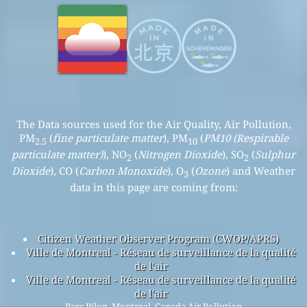
The Data sources used for the Air Quality, Air Pollution,
PM
(
fine particulate matter
), PM
(
PM10 (Respirable
2.5
10
particulate matter)
), NO
(
Nitrogen Dioxide
), SO
(
Sulphur
2
2
Dioxide
), CO (
Carbon Monoxide
), O
(
Ozone
) and Weather
3
data in this page are coming from:
Citizen Weather Observer Program (CWOP/APRS)
Ville de Montreal - Réseau de surveillance de la qualité
de l'air
Ville de Montreal - Réseau de surveillance de la qualité
de l'air
Parc Pilon, Montreal, Canada Air Pollution