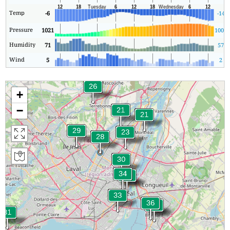
Temp
-6
-14
Pressure
1021
1007
Humidity
71
57
Wind
5
2
+
−