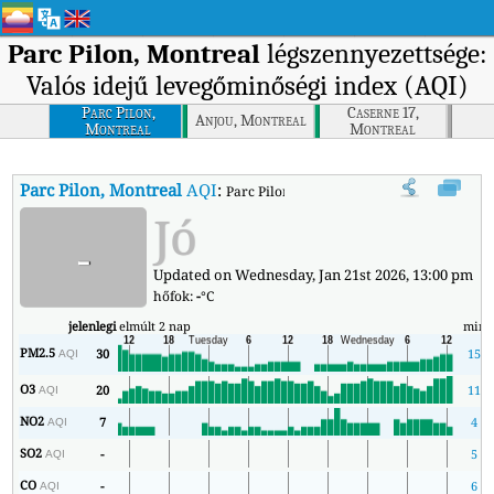
Parc Pilon, Montreal
légszennyezettsége:
Valós idejű levegőminőségi index (AQI)
Parc Pilon,
Caserne 17,
Anjou, Montreal
Montreal
Montreal
Parc Pilon, Montreal
AQI
:
Parc Pilon, Montreal valós idejű levegőmin
Jó
-
Updated on Wednesday, Jan 21st 2026, 13:00 pm
hőfok:
-
°C
jelenlegi
elmúlt 2 nap
min
PM2.5
30
15
AQI
O3
20
11
AQI
NO2
7
4
AQI
SO2
-
5
AQI
CO
-
6
AQI