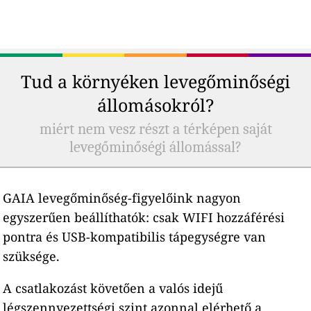
Tud a környéken levegőminőségi
állomásokról?
miért nem vesz részt a térképen saját
levegőminőségi állomással?
GAIA levegőminőség-figyelőink nagyon
egyszerűen beállíthatók: csak WIFI hozzáférési
pontra és USB-kompatibilis tápegységre van
szüksége.
A csatlakozást követően a valós idejű
légszennyezettségi szint azonnal elérhető a