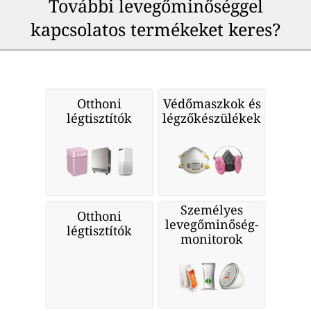
További levegőminőséggel
kapcsolatos termékeket keres?
Otthoni
Védőmaszkok és
légtisztítók
légzőkészülékek
Személyes
Otthoni
levegőminőség-
légtisztítók
monitorok