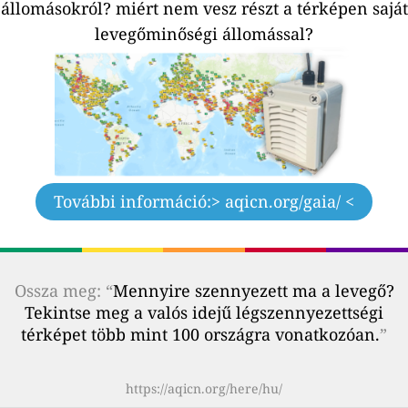
állomásokról?
miért nem vesz részt a térképen saját
levegőminőségi állomással?
További információ:
> aqicn.org/gaia/ <
Ossza meg: “
Mennyire szennyezett ma a levegő?
Tekintse meg a valós idejű légszennyezettségi
térképet több mint 100 országra vonatkozóan.
”
https://aqicn.org/here/hu/