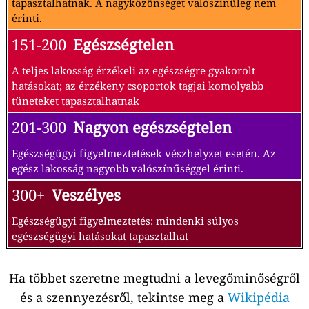
tapasztalhatnak. A nagyközönséget valószínűleg nem
érinti.
151-200
Egészségtelen
A teljes lakosság érzékeli az egészségre gyakorolt
hatásokat; az érzékeny csoportok tagjai komolyabb
tüneteket tapasztalhatnak
201-300
Nagyon egészségtelen
Egészségügyi figyelmeztetések vészhelyzet esetén. Az
egész lakosság nagyobb valószínűséggel érinti.
300+
Veszélyes
Egészségügyi figyelmeztetés: mindenki súlyos
egészségügyi hatásokat tapasztalhat
Ha többet szeretne megtudni a levegőminőségről
és a szennyezésről, tekintse meg a
Wikipédia