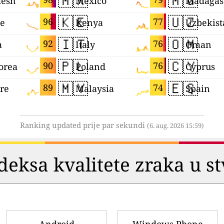
🇲🇽
🇲🇬
desh
Mexico
Madagas
🇰🇪
🇺🇿
96
77
ne
Kenya
Uzbekist
🇮🇹
🇴🇲
92
76
a
Italy
Oman
🇵🇱
🇨🇾
90
76
orea
Poland
Cyprus
🇲🇾
🇪🇸
89
74
re
Malaysia
Spain
Ranking updated prije par sekundi
(6. aug. 2026 15:59)
deksa kvalitete zraka u 
Android
Windows Phone