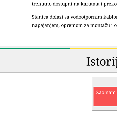
trenutno dostupni na kartama i preko 
Stanica dolazi sa vodootpornim kablo
napajanjem, opremom za montažu i o
Istori
Žao nam j