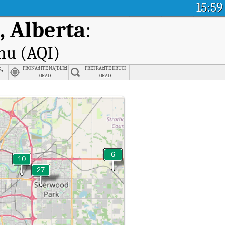
15:59
 Alberta
:
nu (AQI)
,
PRONAđITE NAJBLIžI
PRETRAžITE DRUGI
GRAD
GRAD
nu.