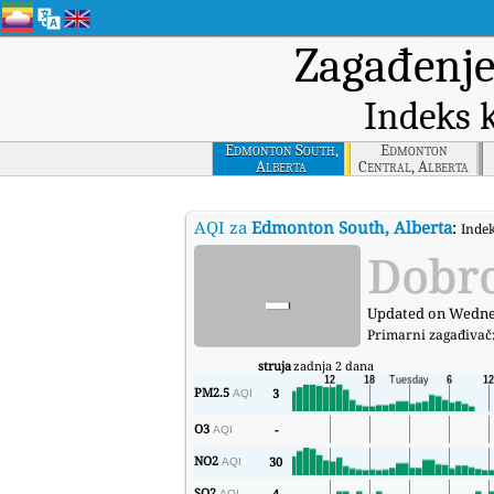
Zagađenje
Indeks 
Edmonton South,
Edmonton
Alberta
Central, Alberta
AQI za
Edmonton South, Alberta
:
Indek
-
Dobr
Updated on Wednes
Primarni zagađivač
struja
zadnja 2 dana
PM2.5
3
AQI
O3
-
AQI
NO2
30
AQI
SO2
4
AQI