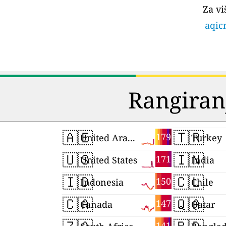
Za vi
aqic
Rangiran
🇦🇪
🇹🇷
179
United Arab Emirates
Turkey
🇺🇸
🇮🇳
171
United States
India
🇮🇩
🇨🇱
150
Indonesia
Chile
🇨🇦
🇶🇦
147
Canada
Qatar
141