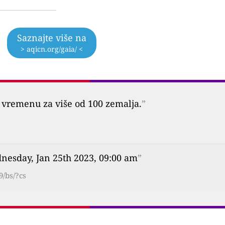
Saznajte više na
> aqicn.org/gaia/ <
vremenu za više od 100 zemalja.
”
nesday, Jan 25th 2023, 09:00 am
”
9/bs/?cs