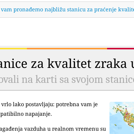
da vam pronađemo najbližu stanicu za praćenje kvalit
tanice za kvalitet zrak
ovali na karti sa svojom stani
 vrlo lako postavljaju: potrebna vam je
patibilno napajanje.
 zagađenja vazduha u realnom vremenu su