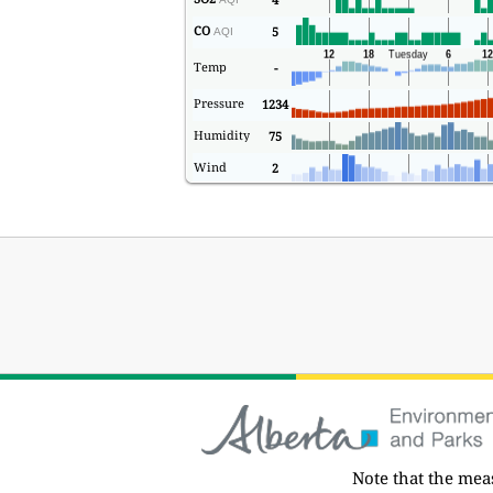
CO
5
AQI
Temp
-
Pressure
1234
Humidity
75
Wind
2
Note that the me