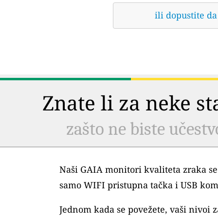
ili dopustite 
Znate li za neke s
zašto ne biste učestv
Naši GAIA monitori kvaliteta zraka se
samo WIFI pristupna tačka i USB kom
Jednom kada se povežete, vaši nivoi