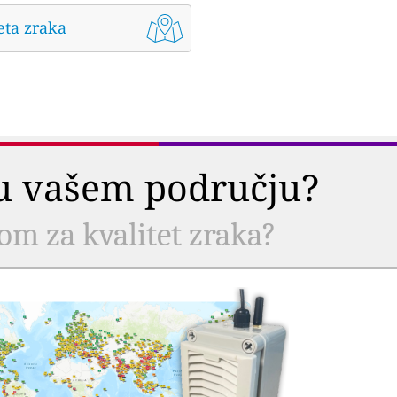
eta zraka
a u vašem području?
com za kvalitet zraka?