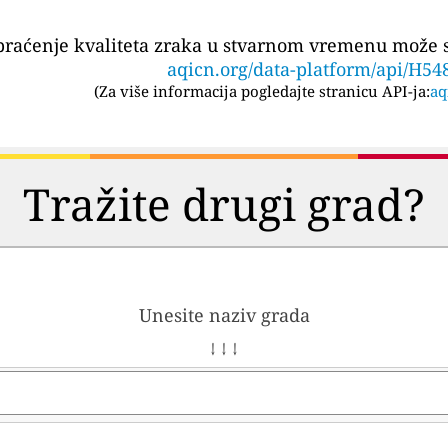
praćenje kvaliteta zraka u stvarnom vremenu može se
aqicn.org/data-platform/api/H54
(
Za više informacija pogledajte stranicu API-ja:
aq
Tražite drugi grad?
Unesite naziv grada
↓ ↓ ↓