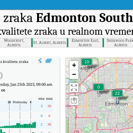
 zraka
Edmonton South,
kvalitete zraka u realnom vreme
Woodcroft,
Edmonton East,
Sherwood Park
St. Albert, Alberta
Alberta
Alberta
Alberta
s kvaliteta zraka (AQI) kompanije Edmonton South, Alberta u stvarnom vreme
+
o
−
day, Jan 25th 2023, 09:00 am
:
co
min
max
3
20
0
0
2
38
3
6