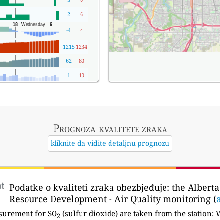
2
6
-4
4
1215
1234
62
80
1
10
Prognoza kvalitete zraka
kliknite da vidite detaljnu prognozu
Podatke o kvaliteti zraka obezbjeđuje:
the Alberta
Resource Development - Air Quality monitoring (
asurement for SO
(sulfur dioxide) are taken from the station:
W
2