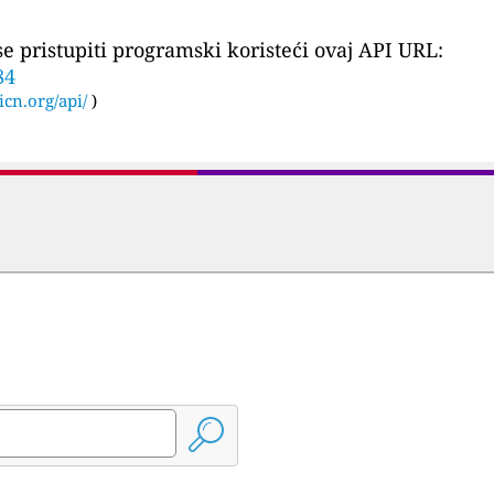
 pristupiti programski koristeći ovaj API URL:
84
icn.org/api/
)