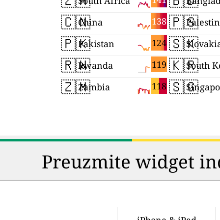
🇿🇦
🇧🇩
South Africa
Bangla
🇨🇳
🇵🇸
138
China
Palesti
🇵🇰
🇸🇰
124
Pakistan
Slovaki
🇷🇼
🇰🇷
119
Rwanda
South K
🇿🇲
🇸🇬
118
Zambia
Singapo
Preuzmite widget in
iPhone & iPad