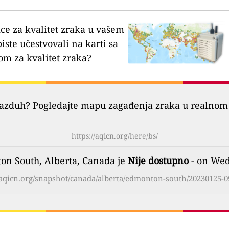
ice za kvalitet zraka u vašem
biste učestvovali na karti sa
om za kvalitet zraka?
vazduh? Pogledajte mapu zagađenja zraka u realnom 
https://aqicn.org/here/bs/
on South, Alberta, Canada je
Nije dostupno
- on Wed
/aqicn.org/snapshot/canada/alberta/edmonton-south/20230125-0