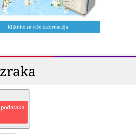
Kliknite za više informacija
i zraka
h podataka