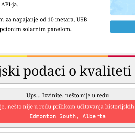
API-ja.
m za napajanje od 10 metara, USB
pcionim solarnim panelom.
jski podaci o kvalitet
Ups... Izvinite, nešto nije u redu
e, nešto nije u redu prilikom učitavanja historijski
Edmonton South, Alberta