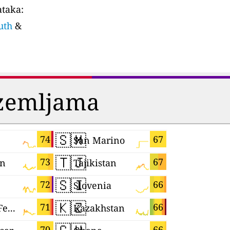
ataka:
uth
&
 zemljama
🇸🇲
🇹🇼
74
67
San Marino
Taiwan
🇹🇯
🇳🇵
73
67
n
Tajikistan
Nepal
🇸🇮
🇮🇱
72
66
Slovenia
Israel
🇰🇿
🇷🇸
71
66
Russian Federation
Kazakhstan
Serbia
70
66