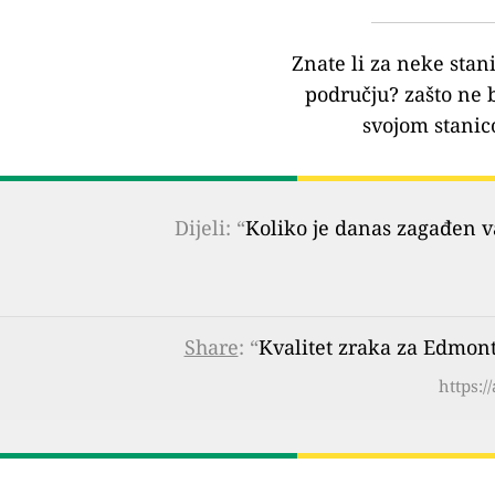
Znate li za neke stan
području?
zašto ne 
svojom stanic
Dijeli: “
Koliko je danas zagađen 
Share
: “
Kvalitet zraka za Edmont
https:/