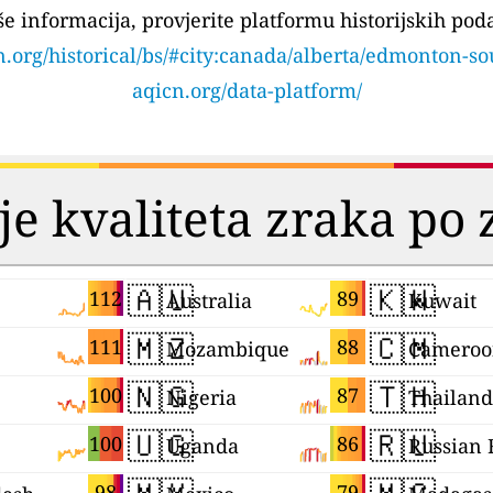
še informacija, provjerite platformu historijskih pod
n.org/historical/bs/#city:canada/alberta/edmonton-so
aqicn.org/data-platform/
je kvaliteta zraka po
🇦🇺
🇰🇼
112
89
Australia
Kuwait
🇲🇿
🇨🇲
111
88
Mozambique
Cameroo
🇳🇬
🇹🇭
100
87
Nigeria
Thailand
🇺🇬
🇷🇺
100
86
Uganda
98
79