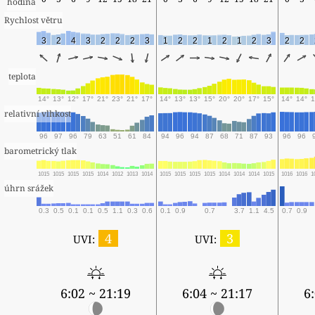
hodina
Rychlost větru
3
2
4
3
2
2
2
3
1
2
2
1
2
1
2
3
2
2
teplota
14°
13°
12°
17°
21°
23°
21°
17°
14°
13°
13°
15°
20°
20°
17°
15°
14°
14°
1
relativní vlhkost
96
97
96
79
63
51
61
84
94
96
94
87
68
71
87
93
96
96
barometrický tlak
1015
1015
1015
1015
1014
1012
1013
1014
1015
1015
1015
1015
1014
1014
1014
1015
1016
1016
1
úhrn srážek
0.3
0.5
0.1
0.1
0.5
1.1
0.3
0.6
0.1
0.9
0.7
3.7
1.1
4.5
0.7
0.9
4
3
UVI:
UVI:
6:02 ~ 21:19
6:04 ~ 21:17
6