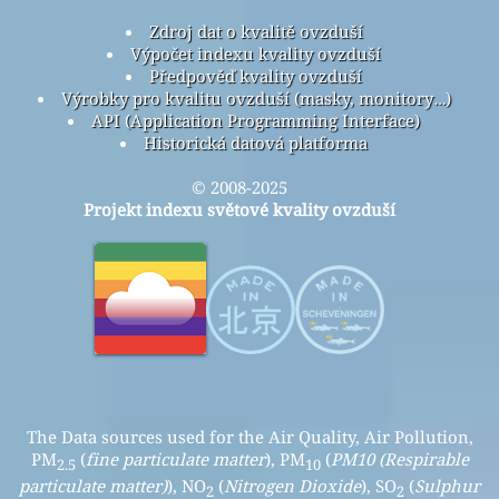
Zdroj dat o kvalitě ovzduší
Výpočet indexu kvality ovzduší
Předpověď kvality ovzduší
Výrobky pro kvalitu ovzduší (masky, monitory…)
API (Application Programming Interface)
Historická datová platforma
© 2008-2025
Projekt indexu světové kvality ovzduší
The Data sources used for the Air Quality, Air Pollution,
PM
(
fine particulate matter
), PM
(
PM10 (Respirable
2.5
10
particulate matter)
), NO
(
Nitrogen Dioxide
), SO
(
Sulphur
2
2