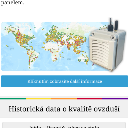
panelem.
Kliknutím zobrazíte další informace
Historická data o kvalitě ovzduší
Jejda... Promiň, něco se stalo