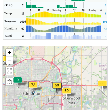
CO
2
2
AQI
Temp
13
8
Pressure
1016
1016
Humidity
97
47
Wind
2
0
+
−