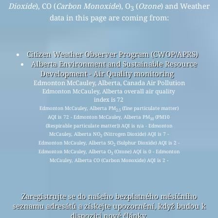
Dioxide
), CO (
Carbon Monoxide
), O
(
Ozone
) and Weather
3
data in this page are coming from:
Citizen Weather Observer Program (CWOP/APRS)
Alberta Environment and Sustainable Resource
Development - Air Quality monitoring
Edmonton McCauley, Alberta, Canada Air Pollution
Edmonton McCauley, Alberta overall air quality
index is 72
Edmonton McCauley, Alberta PM
(fine particulate matter)
2.5
AQI is 72 - Edmonton McCauley, Alberta PM
(PM10
10
(Respirable particulate matter)) AQI is n/a - Edmonton
McCauley, Alberta NO
(Nitrogen Dioxide) AQI is 7 -
2
Edmonton McCauley, Alberta SO
(Sulphur Dioxide) AQI is 2 -
2
Edmonton McCauley, Alberta O
(Ozone) AQI is 0 - Edmonton
3
McCauley, Alberta CO (Carbon Monoxide) AQI is 2 -
Zaregistrujte se do našeho bezplatného měsíčního
seznamu adresátů a získejte upozornění, když budou k
dispozici nové články.