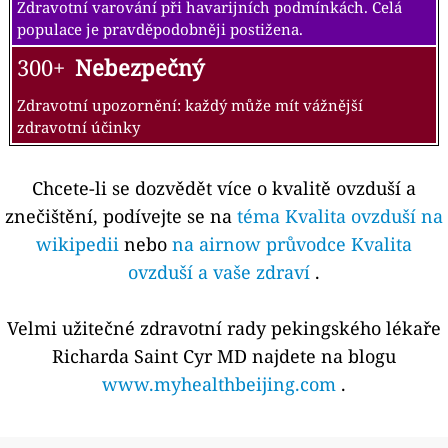
Zdravotní varování při havarijních podmínkách. Celá
populace je pravděpodobněji postižena.
300+
Nebezpečný
Zdravotní upozornění: každý může mít vážnější
zdravotní účinky
Chcete-li se dozvědět více o kvalitě ovzduší a
znečištění, podívejte se na
téma Kvalita ovzduší na
wikipedii
nebo
na airnow průvodce Kvalita
ovzduší a vaše zdraví
.
Velmi užitečné zdravotní rady pekingského lékaře
Richarda Saint Cyr MD najdete na blogu
www.myhealthbeijing.com
.