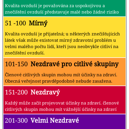
Kvalita ovzduší je považována za uspokojivou a
znečištění ovzduší představuje malé nebo žádné riziko
51 -100
Mírný
Kvalita ovzduší je přijatelná; u některých znečišťujících
látek však může existovat mírný zdravotní problém u
velmi malého počtu lidí, kteří jsou neobvykle citliví na
znečištění ovzduší.
101-150
Nezdravé pro citlivé skupiny
Členové citlivých skupin mohou mít účinky na zdraví.
Obecná veřejnost pravděpodobně nebude zasažena.
151-200
Nezdravý
Každý může začít projevovat účinky na zdraví. členové
citlivých skupin mohou mít vážnější účinky na zdraví
201-300
Velmi Nezdravé