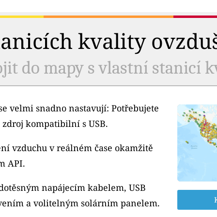
tanicích kvality ovzdu
jit do mapy s vlastní stanicí k
e velmi snadno nastavují: Potřebujete
 zdroj kompatibilní s USB.
tění vzduchu v reálném čase okamžitě
m API.
odotěsným napájecím kabelem, USB
ením a volitelným solárním panelem.