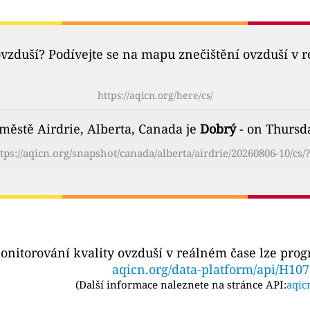
ovzduší? Podívejte se na mapu znečištění ovzduší v 
https://aqicn.org/here/cs/
 městě Airdrie, Alberta, Canada je
Dobrý
- on Thursda
tps://aqicn.org/snapshot/canada/alberta/airdrie/20260806-10/cs/
onitorování kvality ovzduší v reálném čase lze pro
aqicn.org/data-platform/api/H10
(
Další informace naleznete na stránce API:
aqic