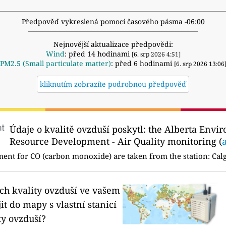
Předpověď vykreslená pomocí časového pásma -06:00
Nejnovější aktualizace předpovědi:
Wind
: před 14 hodinami
[6. srp 2026 4:51]
PM2.5 (Small particulate matter)
: před 6 hodinami
[6. srp 2026 13:06
kliknutím zobrazíte podrobnou předpověď
Údaje o kvalitě ovzduší poskytl:
the Alberta Envir
Resource Development - Air Quality monitoring (
ent for CO (carbon monoxide) are taken from the station:
Calg
ích kvality ovzduší ve vašem
it do mapy s vlastní stanicí
ty ovzduší?