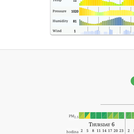
12
Pressure
1020
Humidity
81
Wind
1
PM
2.5
Thursday 6
2
5
8
11
14
17
20
23
2
hodina