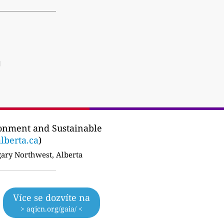
]
onment and Sustainable
alberta.ca
)
ary Northwest, Alberta
Více se dozvíte na
> aqicn.org/gaia/ <