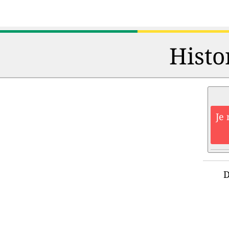
Histo
Je 
D