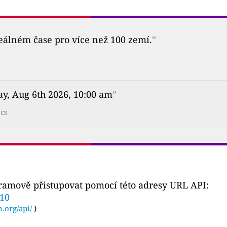
reálném čase pro více než 100 zemí.
”
y, Aug 6th 2026, 10:00 am
”
?cs
gramově přistupovat pomocí této adresy URL API:
710
n.org/api/
)