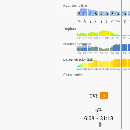
Rychlost větru
6
10
8
5
4
3
5
3
3
-
teplota
11°
11°
14°
14°
18°
18°
14°
9°
8°
relativní vlhkost
76
91
72
70
56
54
70
87
89
barometrický tlak
1012
1015
1018
1019
1018
1017
1018
1020
1021
1
úhrn srážek
5
UVI:
6:08 ~ 21:18