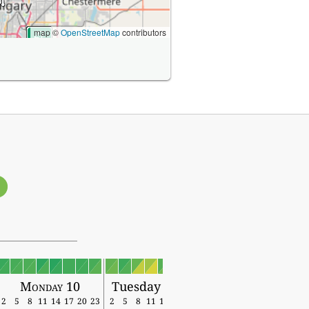
map ©
OpenStreetMap
contributors
1
Monday 10
Tuesday 11
2
5
8
11
14
17
20
23
2
5
8
11
14
17