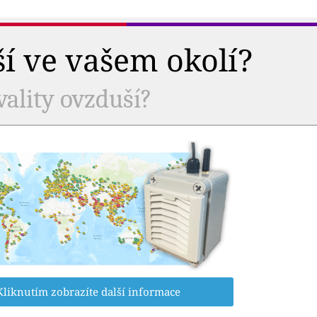
ší ve vašem okolí?
vality ovzduší?
Kliknutím zobrazíte další informace