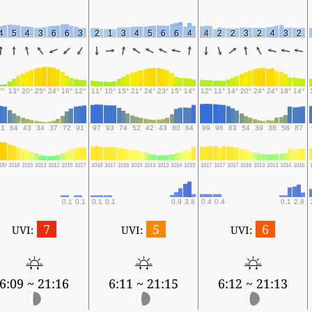
4
5
4
3
6
6
3
2
1
3
4
5
6
6
4
4
2
2
3
2
4
3
2
7°
13°
20°
25°
24°
16°
12°
11°
10°
15°
21°
24°
23°
15°
14°
12°
11°
14°
20°
24°
24°
18°
14°
91
64
43
34
37
72
91
97
93
74
52
42
43
80
84
99
96
83
54
39
38
58
87
020
1018
1015
1013
1012
1015
1017
1018
1017
1016
1015
1013
1013
1014
1015
1017
1017
1017
1016
1013
1013
1014
1016
0.1
0.1
0.1
0.1
0.9
3.6
0.4
0.4
0.1
2.8
7
5
6
UVI:
UVI:
UVI:
6:09 ~ 21:16
6:11 ~ 21:15
6:12 ~ 21:13