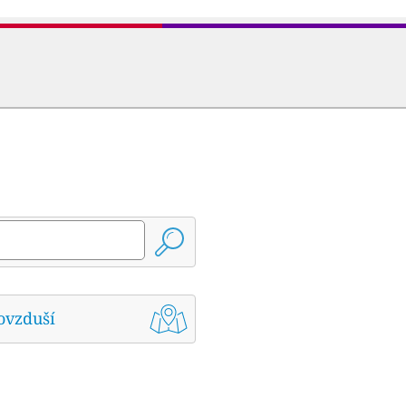
ovzduší