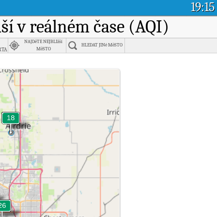
19:15
uší v reálném čase (AQI)
NAJDěTE NEJBLIžší
HLEDAT JINé MěSTO
rta
MěSTO