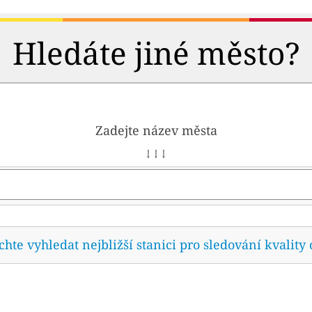
Hledáte jiné město?
Zadejte název města
↓ ↓ ↓
te vyhledat nejbližší stanici pro sledování kvality 