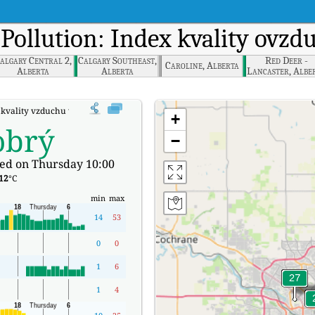
r Pollution: Index kvality ovzd
algary Central 2,
Calgary Southeast,
Red Deer -
Caroline, Alberta
Alberta
Alberta
Lancaster, Albe
kvality vzduchu v reálném čase (AQI) společnosti Airdrie, Alberta.
+
obrý
−
ed on Thursday 10:00
12
°C
min
max
14
53
0
0
1
6
1
4