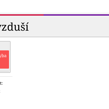
vzduší
hyba
t:
&