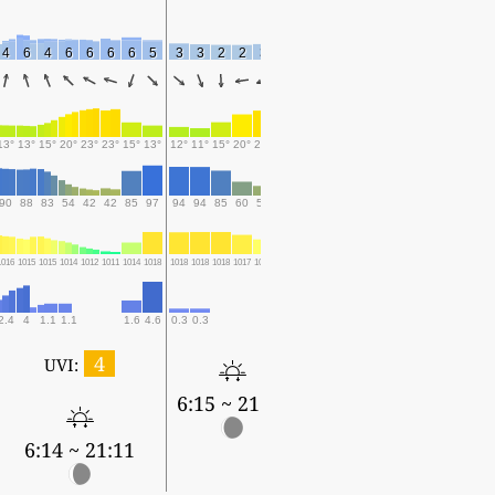
4
6
4
6
6
6
6
5
3
3
2
2
3
5
13°
13°
15°
20°
23°
23°
15°
13°
12°
11°
15°
20°
22°
23°
90
88
83
54
42
42
85
97
94
94
85
60
50
47
1016
1015
1015
1014
1012
1011
1014
1018
1018
1018
1018
1017
1015
1013
2.4
4
1.1
1.1
1.6
4.6
0.3
0.3
4
UVI:
6:15 ~ 21:09
6:14 ~ 21:11