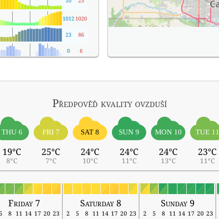
10
25
1012
1020
23
86
0
6
Předpověď kvality ovzduší
THU 6
FRI 7
SAT 8
SUN 9
MON 10
TUE 1
19°C
25°C
24°C
24°C
24°C
23°C
8°C
7°C
10°C
11°C
13°C
11°C
Friday 7
Saturday 8
Sunday 9
5
8
11
14
17
20
23
2
5
8
11
14
17
20
23
2
5
8
11
14
17
20
23