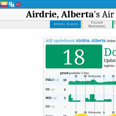
Airdrie, Alberta
's Ai
Calgary
C
Airdrie, Alberta
Northwest,
Alberta
AQI společnosti
Airdrie, Alberta
:
Index 
18
D
Updat
teplota:
proud
poslední 2 dny
PM2.5
18
AQI
O3
0
AQI
NO2
3
AQI
CO
-
AQI
Temp