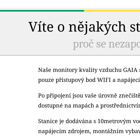
Víte o nějakých s
proč se nezapo
Naše monitory kvality vzduchu GAIA s
pouze přístupový bod WIFI a napájecí
Po připojení jsou vaše úrovně znečiš
dostupné na mapách a prostřednictví
Stanice je dodávána s 10metrovým v
napájecím zdrojem, montážním vybav