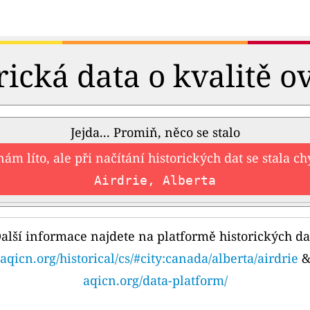
rická data o kvalitě o
Jejda... Promiň, něco se stalo
nám líto, ale při načítání historických dat se stala c
Airdrie, Alberta
alší informace najdete na platformě historických da
aqicn.org/historical/cs/#city:canada/alberta/airdrie
aqicn.org/data-platform/