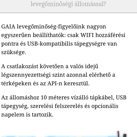
levegőminőségi állomással?
GAIA levegőminőség-figyelőink nagyon
egyszerűen beállíthatók: csak WIFI hozzáférési
pontra és USB-kompatibilis tápegységre van
szüksége.
A csatlakozást követően a valós idejű
légszennyezettségi szint azonnal elérhető a
térképeken és az API-n keresztül.
Az állomáshoz 10 méteres vízálló tápkábel, USB
tápegység, szerelési felszerelés és opcionális
napelem is tartozik.