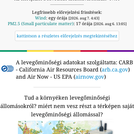
Legfrissebb előrejelzési frissítések:
Wind
: egy órája
[2026. aug 7. 4:43]
PM2.5 (Small particulate matter)
: 17 órája
[2026. aug 6. 13:05]
kattintson a részletes előrejelzés megtekintéséhez
A levegőminőségi adatokat szolgáltatta:
CARB
- California Air Resources Board (
arb.ca.gov
)
and Air Now - US EPA (
airnow.gov
)
Tud a környéken levegőminőségi
állomásokról?
miért nem vesz részt a térképen saját
levegőminőségi állomással?