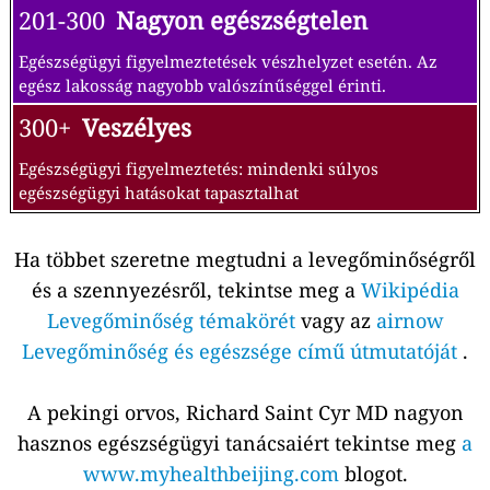
201-300
Nagyon egészségtelen
Egészségügyi figyelmeztetések vészhelyzet esetén. Az
egész lakosság nagyobb valószínűséggel érinti.
300+
Veszélyes
Egészségügyi figyelmeztetés: mindenki súlyos
egészségügyi hatásokat tapasztalhat
Ha többet szeretne megtudni a levegőminőségről
és a szennyezésről, tekintse meg a
Wikipédia
Levegőminőség témakörét
vagy az
airnow
Levegőminőség és egészsége című útmutatóját
.
A pekingi orvos, Richard Saint Cyr MD nagyon
hasznos egészségügyi tanácsaiért tekintse meg
a
www.myhealthbeijing.com
blogot.