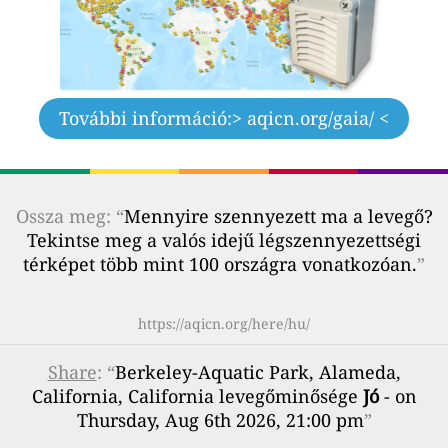
További információ:
> aqicn.org/gaia/ <
Ossza meg: “
Mennyire szennyezett ma a levegő?
Tekintse meg a valós idejű légszennyezettségi
térképet több mint 100 országra vonatkozóan.
”
https://aqicn.org/here/hu/
Share
: “
Berkeley-Aquatic Park, Alameda,
California, California levegőminősége
Jó
- on
Thursday, Aug 6th 2026, 21:00 pm
”