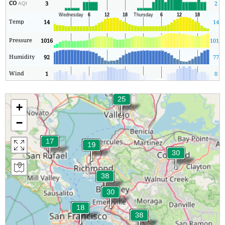
CO
3
2
AQI
Temp
14
14
Pressure
1016
1011
Humidity
92
77
Wind
1
0
+
−