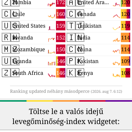
🇿🇲
🇦🇪
172
120
Zambia
United Arab Emirates
🇨🇱
🇨🇦
160
120
Chile
Canada
🇺🇸
🇹🇯
159
119
United States
Tajikistan
🇷🇼
🇮🇳
152
114
Rwanda
India
🇲🇿
🇨🇳
150
114
Mozambique
China
🇺🇬
🇵🇰
146
109
Uganda
Pakistan
🇿🇦
🇰🇪
146
108
South Africa
Kenya
Ranking updated néhány másodperce
(2026. aug 7. 6:12)
Töltse le a valós idejű
levegőminőség-index widgetet: