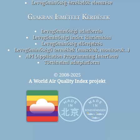
Levegőminőség-érzékelők elemzése
Gyakran Ismételt Kérdések
Levegőminőségi adatforrás
Levegőminőségi index kiszámítása
Levegőminőség előrejelzés
Levegőminőségű termékek (maszkok, monitorok…)
API (Application Programming Interface)
Történelmi adatplatform
© 2008-2025
A World Air Quality Index projekt