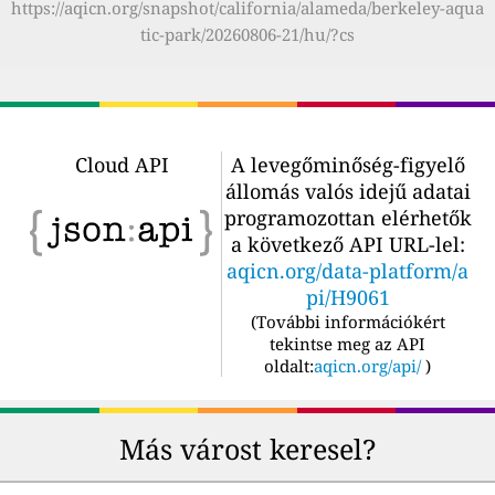
https://aqicn.org/snapshot/california/alameda/berkeley-aqua
tic-park/20260806-21/hu/?cs
Cloud API
A levegőminőség-figyelő
állomás valós idejű adatai
programozottan elérhetők
a következő API URL-lel:
aqicn.org/data-platform/a
pi/H9061
(
További információkért
tekintse meg az API
oldalt:
aqicn.org/api/
)
Más várost keresel?