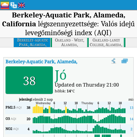
Berkeley-Aquatic Park, Alameda,
California
légszennyezettsége: Valós idejű
levegőminőségi index (AQI)
Berkeley-aquatic
Oakland - West,
Oakland-laney
Park, Alameda,
Alameda,
College, Alameda,
California
California
California
Berkeley-Aquatic Park, Alameda, California
AQI
:
Berkeley-Aqua
Jó
38
Updated on Thursday 21:00
hőfok:
14
°C
jelenlegi
elmúlt 2 nap
min
PM2.5
38
13
AQI
O3
20
14
AQI
NO2
4
2
AQI