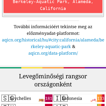
Berkeley-Aquatic Park, Alameda,
California
További információért tekintse meg az
előzményadat-platformot:
aqicn.org/historical/hu/#city:california/alameda/be
rkeley-aquatic-park
&
aqicn.org/data-platform/
Levegőminőségi rangsor
országonként
🇸🇨
🇮🇩
181
133
Seychelles
Indonesia