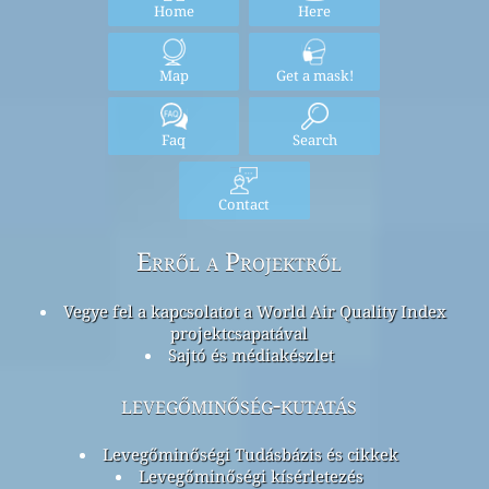
Home
Here
Map
Get a mask!
Faq
Search
Contact
Erről a Projektről
Vegye fel a kapcsolatot a World Air Quality Index
projektcsapatával
Sajtó és médiakészlet
levegőminőség-kutatás
Levegőminőségi Tudásbázis és cikkek
Levegőminőségi kísérletezés