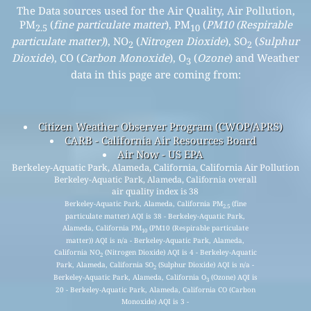
The Data sources used for the Air Quality, Air Pollution,
PM
(
fine particulate matter
), PM
(
PM10 (Respirable
2.5
10
particulate matter)
), NO
(
Nitrogen Dioxide
), SO
(
Sulphur
2
2
Dioxide
), CO (
Carbon Monoxide
), O
(
Ozone
) and Weather
3
data in this page are coming from:
Citizen Weather Observer Program (CWOP/APRS)
CARB - California Air Resources Board
Air Now - US EPA
Berkeley-Aquatic Park, Alameda, California, California Air Pollution
Berkeley-Aquatic Park, Alameda, California overall
air quality index is 38
Berkeley-Aquatic Park, Alameda, California PM
(fine
2.5
particulate matter) AQI is 38 - Berkeley-Aquatic Park,
Alameda, California PM
(PM10 (Respirable particulate
10
matter)) AQI is n/a - Berkeley-Aquatic Park, Alameda,
California NO
(Nitrogen Dioxide) AQI is 4 - Berkeley-Aquatic
2
Park, Alameda, California SO
(Sulphur Dioxide) AQI is n/a -
2
Berkeley-Aquatic Park, Alameda, California O
(Ozone) AQI is
3
20 - Berkeley-Aquatic Park, Alameda, California CO (Carbon
Monoxide) AQI is 3 -