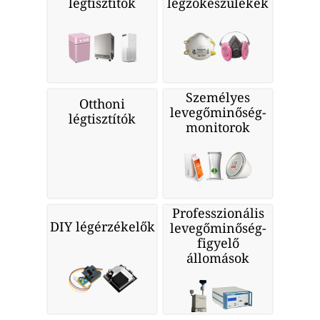
légtisztítók
légzőkészülékek
Személyes
Otthoni
levegőminőség-
légtisztítók
monitorok
Professzionális
DIY légérzékelők
levegőminőség-
figyelő
állomások