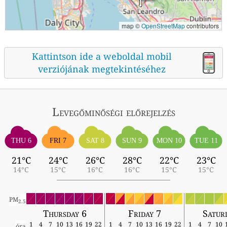
map ©
OpenStreetMap
contributors
Kattintson ide a weboldal mobil
verziójának megtekintéséhez
Levegőminőségi előrejelzés
THU 6
FRI 7
SAT 8
SUN 9
MON 10
TUE 11
21°C
24°C
26°C
28°C
22°C
23°C
14°C
15°C
16°C
16°C
15°C
15°C
PM
2.5
Thursday 6
Friday 7
Satur
1
4
7
10
13
16
19
22
1
4
7
10
13
16
19
22
1
4
7
10
óra