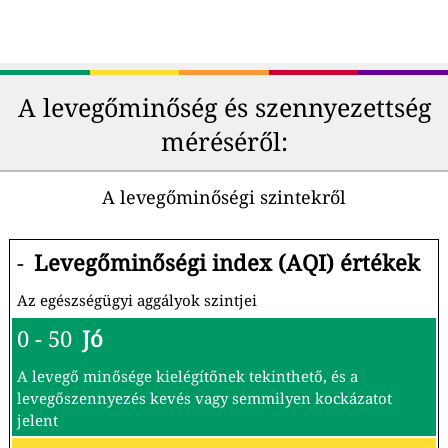
A levegőminőség és szennyezettség
méréséről:
A levegőminőségi szintekről
-
Levegőminőségi index (AQI) értékek
Az egészségügyi aggályok szintjei
0 - 50
Jó
A levegő minősége kielégítőnek tekinthető, és a
levegőszennyezés kevés vagy semmilyen kockázatot
jelent