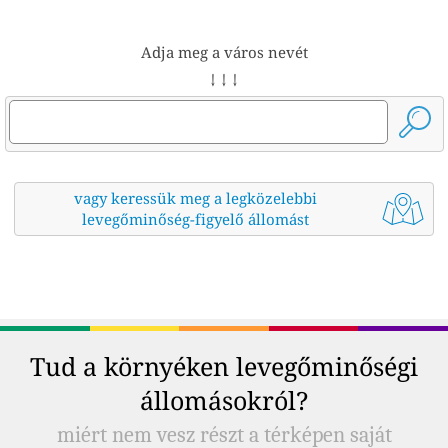
Adja meg a város nevét
↓ ↓ ↓
vagy keressük meg a legközelebbi
levegőminőség-figyelő állomást
Tud a környéken levegőminőségi
állomásokról?
miért nem vesz részt a térképen saját