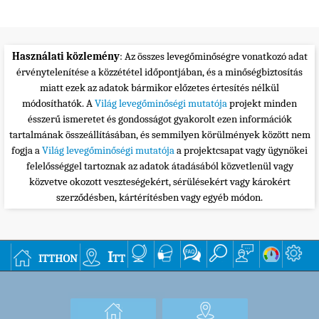
Használati közlemény
: Az összes levegőminőségre vonatkozó adat
érvénytelenítése a közzététel időpontjában, és a minőségbiztosítás
miatt ezek az adatok bármikor előzetes értesítés nélkül
módosíthatók. A
Világ levegőminőségi mutatója
projekt minden
ésszerű ismeretet és gondosságot gyakorolt ezen információk
tartalmának összeállításában, és semmilyen körülmények között nem
fogja a
Világ levegőminőségi mutatója
a projektcsapat vagy ügynökei
felelősséggel tartoznak az adatok átadásából közvetlenül vagy
közvetve okozott veszteségekért, sérülésekért vagy károkért
szerződésben, kártérítésben vagy egyéb módon.
itthon
Itt