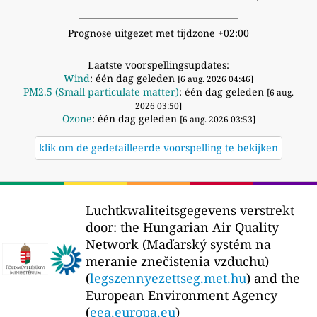
Prognose uitgezet met tijdzone +02:00
Laatste voorspellingsupdates:
Wind
: één dag geleden
[6 aug. 2026 04:46]
PM2.5 (Small particulate matter)
: één dag geleden
[6 aug.
2026 03:50]
Ozone
: één dag geleden
[6 aug. 2026 03:53]
klik om de gedetailleerde voorspelling te bekijken
Luchtkwaliteitsgegevens verstrekt
door:
the Hungarian Air Quality
Network (Maďarský systém na
meranie znečistenia vzduchu)
(
legszennyezettseg.met.hu
) and the
European Environment Agency
(
eea.europa.eu
)