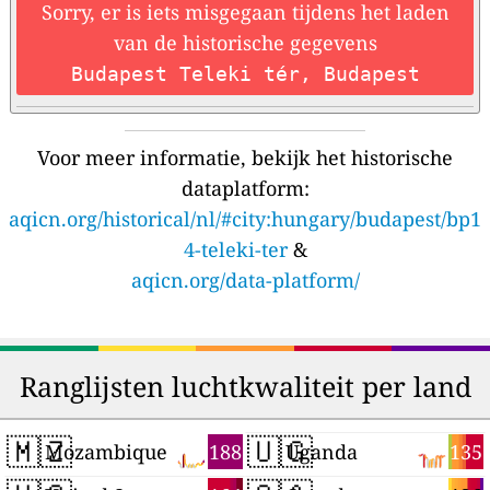
Sorry, er is iets misgegaan tijdens het laden
van de historische gegevens
Budapest Teleki tér, Budapest
Voor meer informatie, bekijk het historische
dataplatform:
aqicn.org/historical/nl/#city:hungary/budapest/bp1
4-teleki-ter
&
aqicn.org/data-platform/
Ranglijsten luchtkwaliteit per land
🇲🇿
🇺🇬
188
135
Mozambique
Uganda