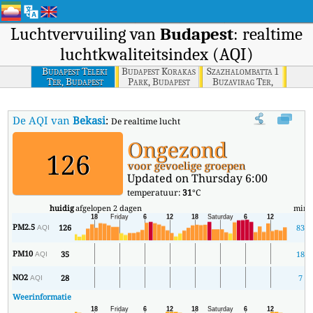
Luchtvervuiling van
Budapest
: realtime
luchtkwaliteitsindex (AQI)
Budapest Teleki
Budapest Korakas
Szazhalombatta 1
Ter, Budapest
Park, Budapest
Buzavirag Ter,
Szazhalombatta
De AQI van
Bekasi
:
De realtime luchtkwaliteitsindex (AQI) van Bekasi.
Ongezond
126
voor gevoelige groepen
Updated on Thursday 6:00
temperatuur:
31
°C
huidig
afgelopen 2 dagen
min
PM2.5
126
83
AQI
PM10
35
18
AQI
NO2
28
7
AQI
Weerinformatie