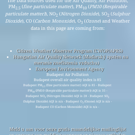
The Data sources used for the Air Quality, Air Pollution,
PM
(
fine particulate matter
), PM
(
PM10 (Respirable
2.5
10
particulate matter)
), NO
(
Nitrogen Dioxide
), SO
(
Sulphur
2
2
Dioxide
), CO (
Carbon Monoxide
), O
(
Ozone
) and Weather
3
data in this page are coming from:
Citizen Weather Observer Program (CWOP/APRS)
Hungarian Air Quality Network (Maďarský systém na
meranie znečistenia vzduchu)
European Environment Agency
Budapest Air Pollution
Budapest overall air quality index is 85
Budapest PM
(fine particulate matter) AQI is 85 - Budapest
2.5
PM
(PM10 (Respirable particulate matter)) AQI is 35 -
10
Budapest NO
(Nitrogen Dioxide) AQI is 28 - Budapest SO
2
2
(Sulphur Dioxide) AQI is n/a - Budapest O
(Ozone) AQI is n/a -
3
Budapest CO (Carbon Monoxide) AQI is n/a -
Meld u aan voor onze gratis maandelijkse mailinglijst
en ontvang een melding wanneer er nieuwe artikelen