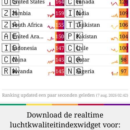
🇺🇸
🇨🇦
164
126
United States
Canada
🇿🇲
🇮🇳
159
109
Zambia
India
🇿🇦
🇹🇯
155
106
South Africa
Tajikistan
🇦🇪
🇵🇰
150
104
United Arab Emirates
Pakistan
🇮🇩
🇨🇱
147
100
Indonesia
Chile
🇨🇳
🇶🇦
145
98
China
Qatar
🇷🇼
🇳🇬
145
97
Rwanda
Nigeria
Ranking updated een paar seconden geleden
(7 aug. 2026 02:42)
Download de realtime
luchtkwaliteitindexwidget voor: