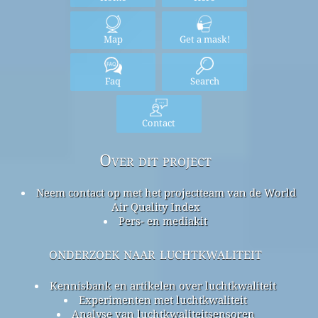
Map
Get a mask!
Faq
Search
Contact
Over dit project
Neem contact op met het projectteam van de World
Air Quality Index
Pers- en mediakit
onderzoek naar luchtkwaliteit
Kennisbank en artikelen over luchtkwaliteit
Experimenten met luchtkwaliteit
Analyse van luchtkwaliteitsensoren