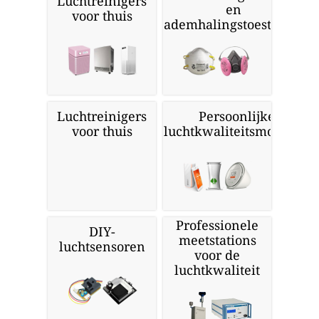
Luchtreinigers
en
voor thuis
ademhalingstoestellen
Luchtreinigers
Persoonlijke
voor thuis
luchtkwaliteitsmonitors
Professionele
DIY-
meetstations
luchtsensoren
voor de
luchtkwaliteit