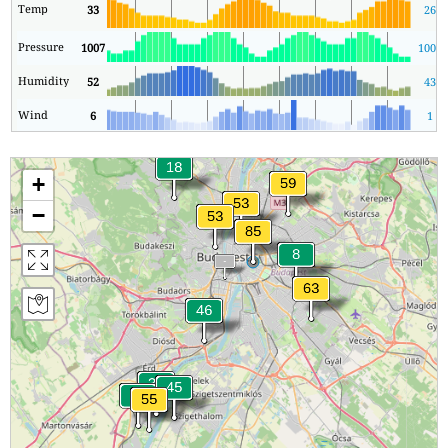
Temp
33
26
Pressure
1007
1007
Humidity
52
43
Wind
6
1
+
−