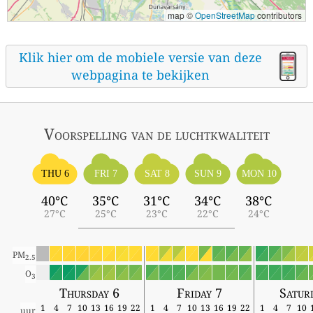
map ©
OpenStreetMap
contributors
Klik hier om de mobiele versie van deze
webpagina te bekijken
Voorspelling van de luchtkwaliteit
THU 6
FRI 7
SAT 8
SUN 9
MON 10
40°C
35°C
31°C
34°C
38°C
27°C
25°C
23°C
22°C
24°C
PM
2.5
O
3
Thursday 6
Friday 7
Satur
1
4
7
10
13
16
19
22
1
4
7
10
13
16
19
22
1
4
7
10
uur