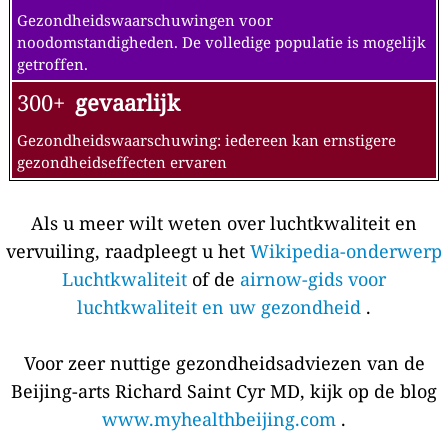
Gezondheidswaarschuwingen voor
noodomstandigheden. De volledige populatie is mogelijk
getroffen.
300+
gevaarlijk
Gezondheidswaarschuwing: iedereen kan ernstigere
gezondheidseffecten ervaren
Als u meer wilt weten over luchtkwaliteit en
vervuiling, raadpleegt u het
Wikipedia-onderwerp
Luchtkwaliteit
of de
airnow-gids voor
luchtkwaliteit en uw gezondheid
.
Voor zeer nuttige gezondheidsadviezen van de
Beijing-arts Richard Saint Cyr MD, kijk op de blog
www.myhealthbeijing.com
.