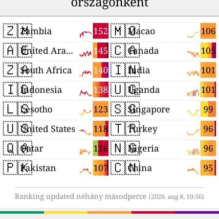
országonként
🇿🇲
🇲🇴
152
106
Zambia
Macao
🇦🇪
🇨🇦
145
105
United Arab Emirates
Canada
🇿🇦
🇮🇳
140
101
South Africa
India
🇮🇩
🇺🇬
138
101
Indonesia
Uganda
🇱🇸
🇸🇬
123
99
Lesotho
Singapore
🇺🇸
🇹🇷
118
96
United States
Turkey
🇶🇦
🇳🇬
116
96
Qatar
Nigeria
🇵🇰
🇨🇳
107
95
Pakistan
China
Ranking updated néhány másodperce
(2026. aug 8. 10:56)