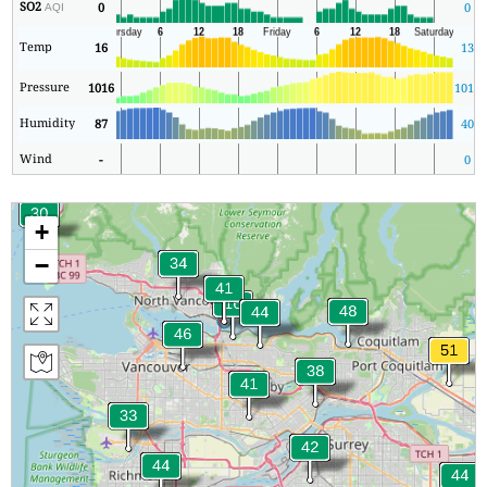
SO2
0
0
AQI
Temp
16
13
Pressure
1016
1012
Humidity
87
40
Wind
-
0
+
−