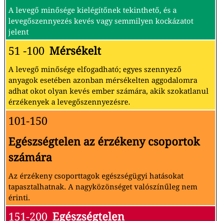
A levegő minősége kielégítőnek tekinthető, és a
levegőszennyezés kevés vagy semmilyen kockázatot
jelent
51 -100
Mérsékelt
A levegő minősége elfogadható; egyes szennyező
anyagok esetében azonban mérsékelten aggodalomra
adhat okot olyan kevés ember számára, akik szokatlanul
érzékenyek a levegőszennyezésre.
101-150
Egészségtelen az érzékeny csoportok
számára
Az érzékeny csoporttagok egészségügyi hatásokat
tapasztalhatnak. A nagyközönséget valószínűleg nem
érinti.
151-200
Egészségtelen