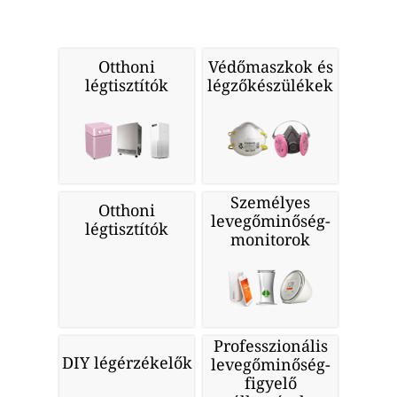
Otthoni
Védőmaszkok és
légtisztítók
légzőkészülékek
Személyes
Otthoni
levegőminőség-
légtisztítók
monitorok
Professzionális
DIY légérzékelők
levegőminőség-
figyelő