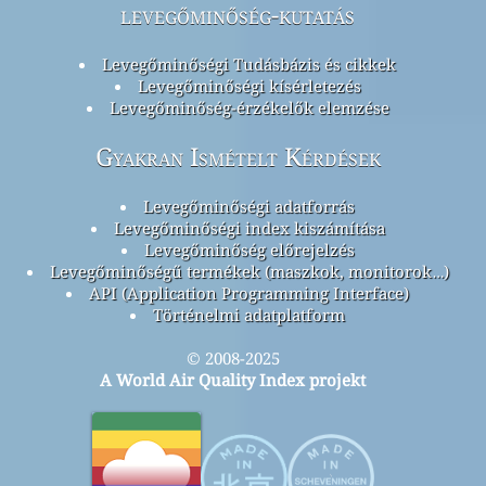
levegőminőség-kutatás
Levegőminőségi Tudásbázis és cikkek
Levegőminőségi kísérletezés
Levegőminőség-érzékelők elemzése
Gyakran Ismételt Kérdések
Levegőminőségi adatforrás
Levegőminőségi index kiszámítása
Levegőminőség előrejelzés
Levegőminőségű termékek (maszkok, monitorok…)
API (Application Programming Interface)
Történelmi adatplatform
© 2008-2025
A World Air Quality Index projekt