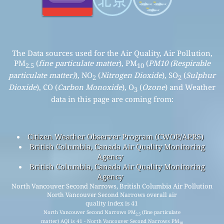
The Data sources used for the Air Quality, Air Pollution,
PM
(
fine particulate matter
), PM
(
PM10 (Respirable
2.5
10
particulate matter)
), NO
(
Nitrogen Dioxide
), SO
(
Sulphur
2
2
Dioxide
), CO (
Carbon Monoxide
), O
(
Ozone
) and Weather
3
data in this page are coming from:
Citizen Weather Observer Program (CWOP/APRS)
British Columbia, Canada Air Quality Monitoring
Agency
British Columbia, Canada Air Quality Monitoring
Agency
North Vancouver Second Narrows, British Columbia Air Pollution
North Vancouver Second Narrows overall air
quality index is 41
North Vancouver Second Narrows PM
(fine particulate
2.5
matter) AQI is 41 - North Vancouver Second Narrows PM
10