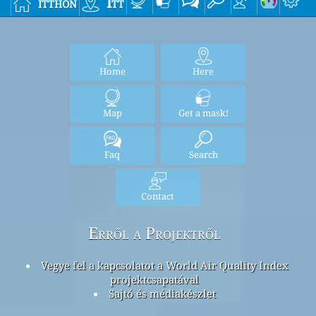
itthon
Itt
Home
Here
Map
Get a mask!
Faq
Search
Contact
Erről a Projektről
Vegye fel a kapcsolatot a World Air Quality Index
projektcsapatával
Sajtó és médiakészlet