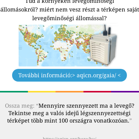
Tud a környéken levegőminőségi
állomásokról?
miért nem vesz részt a térképen saját
levegőminőségi állomással?
További információ:
> aqicn.org/gaia/ <
Ossza meg: “
Mennyire szennyezett ma a levegő?
Tekintse meg a valós idejű légszennyezettségi
térképet több mint 100 országra vonatkozóan.
”
https://aqicn.org/here/hu/