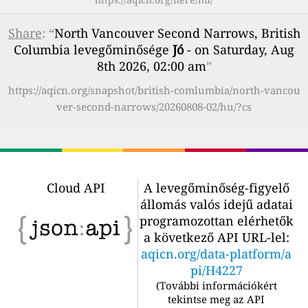
Share
: “
North Vancouver Second Narrows, British
Columbia levegőminősége
Jó
- on Saturday, Aug
8th 2026, 02:00 am
”
https://aqicn.org/snapshot/british-comlumbia/north-vancou
ver-second-narrows/20260808-02/hu/?cs
Cloud API
A levegőminőség-figyelő
állomás valós idejű adatai
programozottan elérhetők
a következő API URL-lel:
aqicn.org/data-platform/a
pi/H4227
(
További információkért
tekintse meg az API