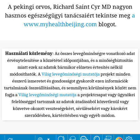
A pekingi orvos, Richard Saint Cyr MD nagyon
hasznos egészségügyi tanácsaiért tekintse meg
a
www.myhealthbeijing.com
blogot.
Használati közlemény
: Az összes levegőminőségre vonatkozó adat
érvénytelenítése a közzététel időpontjában, és a minőségbiztosítás
miatt ezek az adatok bármikor előzetes értesítés nélkül
módosíthatók. A
Világ levegőminőségi mutatója
projekt minden
ésszerű ismeretet és gondosságot gyakorolt ezen információk
tartalmának összeállításában, és semmilyen körülmények között nem
fogja a
Világ levegőminőségi mutatója
a projektcsapat vagy ügynökei
felelősséggel tartoznak az adatok átadásából közvetlenül vagy
közvetve okozott veszteségekért, sérülésekért vagy károkért
szerződésben, kártérítésben vagy egyéb módon.