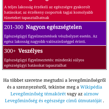
A teljes lakosság érzékeli az egészségre gyakorolt
hatásokat; az érzékeny csoportok tagjai komolyabb
tüneteket tapasztalhatnak
201-300
Nagyon egészségtelen
Egészségügyi figyelmeztetések vészhelyzet esetén. Az
egész lakosság nagyobb valószínűséggel érinti.
300+
Veszélyes
Egészségügyi figyelmeztetés: mindenki súlyos
egészségügyi hatásokat tapasztalhat
Ha többet szeretne megtudni a levegőminőségről
és a szennyezésről, tekintse meg a
Wikipédia
Levegőminőség témakörét
vagy az
airnow
Levegőminőség és egészsége című útmutatóját
.