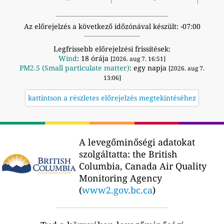
Az előrejelzés a következő időzónával készült: -07:00
Legfrissebb előrejelzési frissítések:
Wind
: 18 órája
[2026. aug 7. 16:51]
PM2.5 (Small particulate matter)
: egy napja
[2026. aug 7.
13:06]
kattintson a részletes előrejelzés megtekintéséhez
A levegőminőségi adatokat
szolgáltatta:
the British
Columbia, Canada Air Quality
Monitoring Agency
(
www2.gov.bc.ca
)