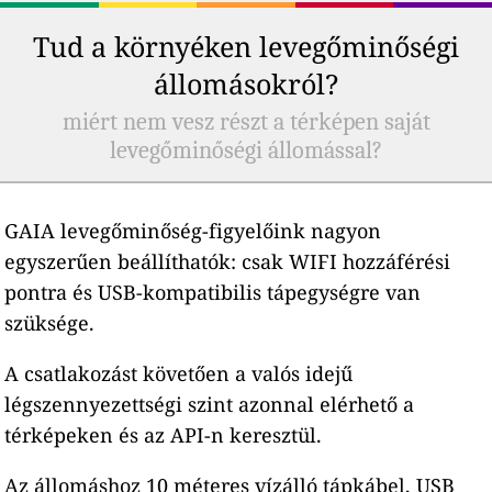
Tud a környéken levegőminőségi
állomásokról?
miért nem vesz részt a térképen saját
levegőminőségi állomással?
GAIA levegőminőség-figyelőink nagyon
egyszerűen beállíthatók: csak WIFI hozzáférési
pontra és USB-kompatibilis tápegységre van
szüksége.
A csatlakozást követően a valós idejű
légszennyezettségi szint azonnal elérhető a
térképeken és az API-n keresztül.
Az állomáshoz 10 méteres vízálló tápkábel, USB