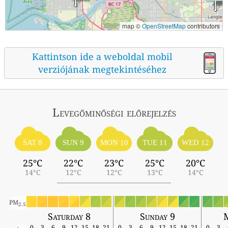
map ©
OpenStreetMap
contributors
Kattintson ide a weboldal mobil
verziójának megtekintéséhez
Levegőminőségi előrejelzés
SAT 8
SUN 9
MON 10
TUE 11
WED 12
25°C
22°C
23°C
25°C
20°C
14°C
12°C
12°C
13°C
14°C
PM
2.5
Saturday 8
Sunday 9
0
3
6
9
12
15
18
21
0
3
6
9
12
15
18
21
0
3