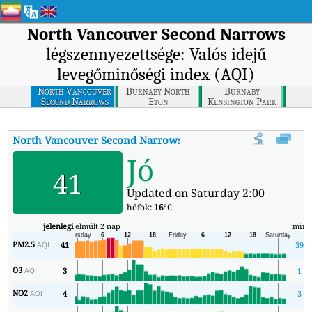
North Vancouver Second Narrows
légszennyezettsége: Valós idejű
levegőminőségi index (AQI)
North Vancouver
Burnaby North
Burnaby
Second Narrows
Eton
Kensington Park
North Vancouver Second Narrows
AQI
:
North Vancouver Second N
Jó
41
Updated on Saturday 2:00
hőfok:
16
°C
jelenlegi
elmúlt 2 nap
min
PM2.5
41
39
AQI
O3
3
1
AQI
NO2
4
3
AQI