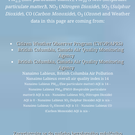
2.5
10
particulate matter)
), NO
(
Nitrogen Dioxide
), SO
(
Sulphur
2
2
Dioxide
), CO (
Carbon Monoxide
), O
(
Ozone
) and Weather
3
data in this page are coming from:
Citizen Weather Observer Program (CWOP/APRS)
British Columbia, Canada Air Quality Monitoring
Agency
British Columbia, Canada Air Quality Monitoring
Agency
Nanaimo Labieux, British Columbia Air Pollution
Nanaimo Labieux overall air quality index is 14
Nanaimo Labieux PM
(fine particulate matter) AQI is 14 -
2.5
Nanaimo Labieux PM
(PM10 (Respirable particulate
10
matter)) AQI is n/a - Nanaimo Labieux NO
(Nitrogen Dioxide)
2
AQI is 0 - Nanaimo Labieux SO
(Sulphur Dioxide) AQI is n/a -
2
Nanaimo Labieux O
(Ozone) AQI is 11 - Nanaimo Labieux CO
3
(Carbon Monoxide) AQI is n/a -
Zaregistrujte se do našeho bezplatného měsíčního