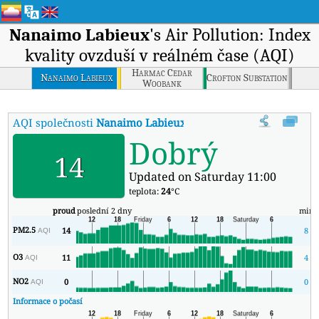
Nanaimo Labieux
's Air Pollution: Index
kvality ovzduší v reálném čase (AQI)
Harmac Cedar
Nanaimo Labieux
Crofton Substation
Woobank
AQI společnosti
Nanaimo Labieux
:
Index kvality vzduchu v reáln
Dobrý
14
Updated on Saturday 11:00
teplota:
24
°C
proud
poslední 2 dny
min
PM2.5
14
8
AQI
O3
11
4
AQI
NO2
0
0
AQI
Informace o počasí