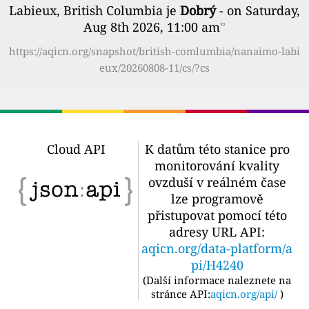
Labieux, British Columbia je
Dobrý
- on Saturday,
Aug 8th 2026, 11:00 am
”
https://aqicn.org/snapshot/british-comlumbia/nanaimo-labi
eux/20260808-11/cs/?cs
Cloud API
K datům této stanice pro
monitorování kvality
ovzduší v reálném čase
lze programově
přistupovat pomocí této
adresy URL API:
aqicn.org/data-platform/a
pi/H4240
(
Další informace naleznete na
stránce API:
aqicn.org/api/
)