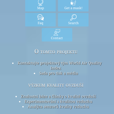
Map
Get a mask!
Faq
Search
Contact
O tomto projektu
Kontaktujte projektový tým World Air Quality
Index
Sada pro tisk a média
výzkum kvality ovzduší
Znalostní báze a články o kvalitě ovzduší
Experimentování s kvalitou vzduchu
Analýza senzorů kvality vzduchu