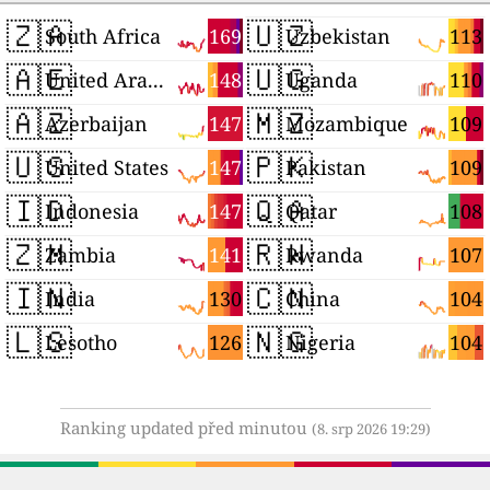
🇿🇦
🇺🇿
169
113
South Africa
Uzbekistan
🇦🇪
🇺🇬
148
110
United Arab Emirates
Uganda
🇦🇿
🇲🇿
147
109
Azerbaijan
Mozambique
🇺🇸
🇵🇰
147
109
United States
Pakistan
🇮🇩
🇶🇦
147
108
Indonesia
Qatar
🇿🇲
🇷🇼
141
107
Zambia
Rwanda
🇮🇳
🇨🇳
130
104
India
China
🇱🇸
🇳🇬
126
104
Lesotho
Nigeria
Ranking updated před minutou
(8. srp 2026 19:29)