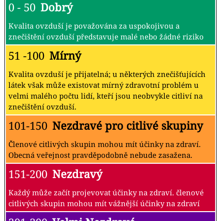
0 - 50
Dobrý
Kvalita ovzduší je považována za uspokojivou a
znečištění ovzduší představuje malé nebo žádné riziko
51 -100
Mírný
Kvalita ovzduší je přijatelná; u některých znečišťujících
látek však může existovat mírný zdravotní problém u
velmi malého počtu lidí, kteří jsou neobvykle citliví na
znečištění ovzduší.
101-150
Nezdravé pro citlivé skupiny
Členové citlivých skupin mohou mít účinky na zdraví.
Obecná veřejnost pravděpodobně nebude zasažena.
151-200
Nezdravý
Každý může začít projevovat účinky na zdraví. členové
citlivých skupin mohou mít vážnější účinky na zdraví