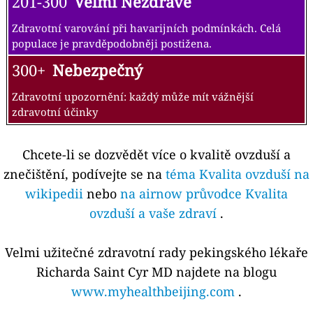
201-300
Velmi Nezdravé
Zdravotní varování při havarijních podmínkách. Celá
populace je pravděpodobněji postižena.
300+
Nebezpečný
Zdravotní upozornění: každý může mít vážnější
zdravotní účinky
Chcete-li se dozvědět více o kvalitě ovzduší a
znečištění, podívejte se na
téma Kvalita ovzduší na
wikipedii
nebo
na airnow průvodce Kvalita
ovzduší a vaše zdraví
.
Velmi užitečné zdravotní rady pekingského lékaře
Richarda Saint Cyr MD najdete na blogu
www.myhealthbeijing.com
.