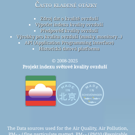
Často kladené otázky
Zdroj dat o kvalitě ovzduší
Výpočet indexu kvality ovzduší
Předpověď kvality ovzduší
Výrobky pro kvalitu ovzduší (masky, monitory…)
API (Application Programming Interface)
Historická datová platforma
© 2008-2025
Projekt indexu světové kvality ovzduší
The Data sources used for the Air Quality, Air Pollution,
PM
(
fine particulate matter
), PM
(
PM10 (Respirable