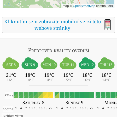
map ©
OpenStreetMap
contributors
Kliknutím sem zobrazíte mobilní verzi této
webové stránky
Předpověď kvality ovzduší
SAT 8
SUN 9
MON 10
TUE 11
WED 12
THU 13
21°C
18°C
19°C
19°C
18°C
18°C
16°C
14°C
14°C
15°C
16°C
14°C
PM
2.5
Saturday 8
Sunday 9
Monda
1
4
7
10
13
16
19
22
1
4
7
10
13
16
19
22
1
4
7
10
hodina
Rychlost větru