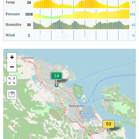
Temp
24
17
Pressure
1018
1013
Humidity
50
41
Wind
1
0
+
−