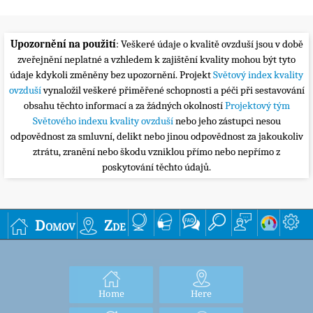
Upozornění na použití
: Veškeré údaje o kvalitě ovzduší jsou v době
zveřejnění neplatné a vzhledem k zajištění kvality mohou být tyto
údaje kdykoli změněny bez upozornění. Projekt
Světový index kvality
ovzduší
vynaložil veškeré přiměřené schopnosti a péči při sestavování
obsahu těchto informací a za žádných okolností
Projektový tým
Světového indexu kvality ovzduší
nebo jeho zástupci nesou
odpovědnost za smluvní, delikt nebo jinou odpovědnost za jakoukoliv
ztrátu, zranění nebo škodu vzniklou přímo nebo nepřímo z
poskytování těchto údajů.
Domov
Zde
Home
Here