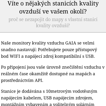
Víte o nějakých stanicích kvality
ovzduší ve vašem okolí?
proč se nezapojit do mapy s vlastní stanicí
kvality ovzduší?
Naše monitory kvality vzduchu GAIA se velmi
snadno nastavují: Potřebujete pouze přístupový
bod WIFI a napájecí zdroj kompatibilní s USB.
Po připojení jsou vaše úrovně znečištění vzduchu v
reálném čase okamžitě dostupné na mapách a
prostřednictvím API.
Stanice je dodávána s 10metrovým vodotěsným
napájecím kabelem, USB napájecím zdrojem,
montážním vybavením a volitelným solárním