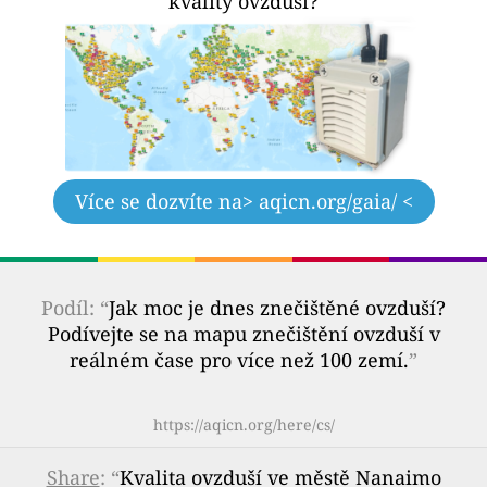
kvality ovzduší?
Více se dozvíte na
> aqicn.org/gaia/ <
Podíl: “
Jak moc je dnes znečištěné ovzduší?
Podívejte se na mapu znečištění ovzduší v
reálném čase pro více než 100 zemí.
”
https://aqicn.org/here/cs/
Share
: “
Kvalita ovzduší ve městě Nanaimo