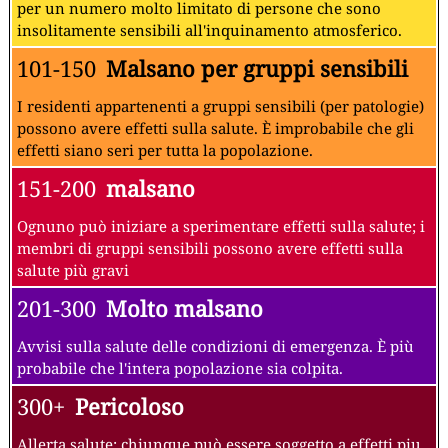
per un numero molto limitato di persone che sono
insolitamente sensibili all'inquinamento atmosferico.
101-150
Malsano per gruppi sensibili
I residenti appartenenti a gruppi sensibili (per patologie)
possono avere effetti sulla salute. È improbabile che gli
effetti siano seri per tutta la popolazione.
151-200
malsano
Ognuno può iniziare a sperimentare effetti sulla salute; i
membri di gruppi sensibili possono avere effetti sulla
salute più gravi
201-300
Molto malsano
Avvisi sulla salute delle condizioni di emergenza. È più
probabile che l'intera popolazione sia colpita.
300+
Pericoloso
Allerta salute: chiunque può essere soggetto a effetti piu