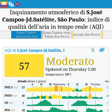
Inquinamento atmosferico di
S.José
Campos-Jd.Satélite, São Paulo
: indice di
qualità dell'aria in tempo reale (AQI)
S.jose Campos-
S.jose Campos-vista
Jacarei, Sao Paulo
jd.satelite, Sao
Verde, Sao Paulo
Paulo
AQI di
S.José Campos-Jd.Satélite, São Paulo
:
Indice di qualità del
Moderato
57
Updated on Thursday 5:00
temperatura:
16
°C
attuale
ultimi 2 giorni
min
PM2.5
57
5
AQI
PM10
30
20
AQI
O3
1
1
AQI
NO2
18
3
AQI