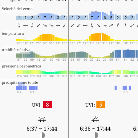
ora
Velocità del vento
1
1
2
3
7
6
3
2
2
2
2
7
9
6
5
2
2
2
temperatura
20°
18°
17°
25°
30°
30°
23°
20°
18°
17°
17°
31°
32°
31°
21°
18°
18°
17°
1
umidità relativa
57
65
69
41
27
29
46
55
63
67
66
25
21
25
56
84
84
82
pressione barometrica
1015
1014
1015
1014
1011
1009
1011
1013
1012
1011
1012
1010
1008
1007
1012
1014
1014
1012
1
precipitazione totale
0.2
0.1
0.1
8
5
UVI:
UVI:
6:37 ~ 17:44
6:36 ~ 17:44
6