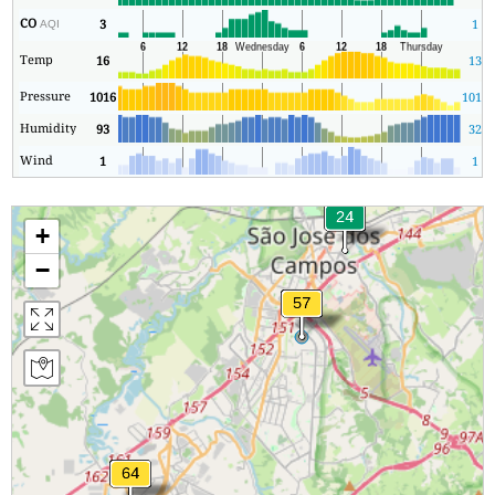
CO
3
1
AQI
Temp
16
13
Pressure
1016
1015
Humidity
93
32
Wind
1
1
+
−