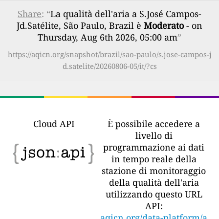
Share
: “
La qualità dell'aria a S.José Campos-
Jd.Satélite, São Paulo, Brazil è
Moderato
- on
Thursday, Aug 6th 2026, 05:00 am
”
https://aqicn.org/snapshot/brazil/sao-paulo/s.jose-campos-j
d.satelite/20260806-05/it/?cs
Cloud API
È possibile accedere a
livello di
programmazione ai dati
in tempo reale della
stazione di monitoraggio
della qualità dell'aria
utilizzando questo URL
API:
aqicn.org/data-platform/a