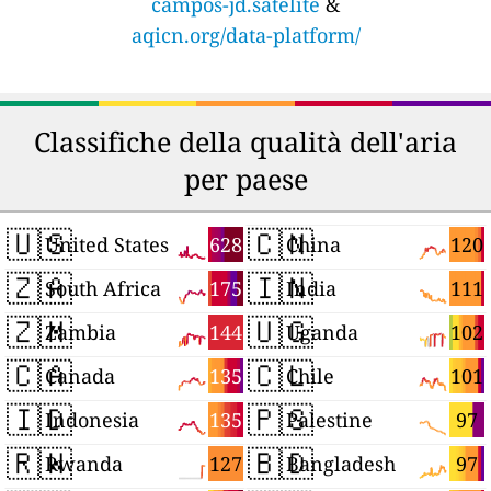
campos-jd.satelite
&
aqicn.org/data-platform/
Classifiche della qualità dell'aria
per paese
🇺🇸
🇨🇳
628
120
United States
China
🇿🇦
🇮🇳
175
111
South Africa
India
🇿🇲
🇺🇬
144
102
Zambia
Uganda
🇨🇦
🇨🇱
135
101
Canada
Chile
🇮🇩
🇵🇸
135
97
Indonesia
Palestine
🇷🇼
🇧🇩
127
97
Rwanda
Bangladesh