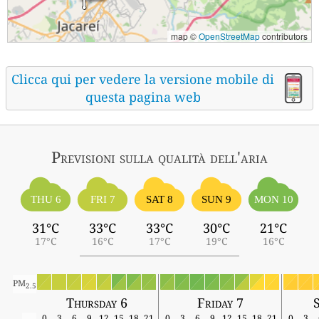
map ©
OpenStreetMap
contributors
Clicca qui per vedere la versione mobile di
questa pagina web
Previsioni sulla qualità dell'aria
THU 6
FRI 7
SAT 8
SUN 9
MON 10
31°C
33°C
33°C
30°C
21°C
17°C
16°C
17°C
19°C
16°C
PM
2.5
Thursday 6
Friday 7
0
3
6
9
12
15
18
21
0
3
6
9
12
15
18
21
0
3