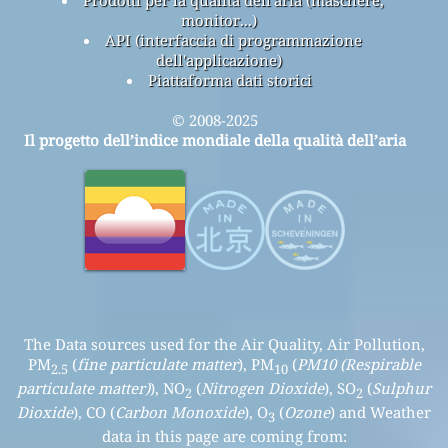
Prodotti per la qualità dell'aria (maschere,
monitor...)
API (interfaccia di programmazione
dell'applicazione)
Piattaforma dati storici
© 2008-2025
Il progetto dell’indice mondiale della qualità dell’aria
The Data sources used for the Air Quality, Air Pollution,
PM
(
fine particulate matter
), PM
(
PM10 (Respirable
2.5
10
particulate matter)
), NO
(
Nitrogen Dioxide
), SO
(
Sulphur
2
2
Dioxide
), CO (
Carbon Monoxide
), O
(
Ozone
) and Weather
3
data in this page are coming from: