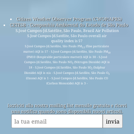
Citizen Weather Observer Program (CWOP/APRS)
CETESB - Companhia Ambiental do Estado de São Paulo
S.José Campos-Jd.Satélite, São Paulo, Brazil Air Pollution
S.José Campos-Jd.Satélite, São Paulo overall air
quality index is 57
S.José Campos-Jd.Satélite, São Paulo PM
(fine particulate
2.5
matter) AQI is 57 - S.José Campos-Jd.Satélite, São Paulo PM
10
(PM10 (Respirable particulate matter)) AQI is 30 - S.José
Campos-Jd.Satélite, São Paulo NO
(Nitrogen Dioxide) AQI is
2
18 - S.José Campos-Jd.Satélite, São Paulo SO
(Sulphur
2
Dioxide) AQI is n/a - S.José Campos-Jd.Satélite, São Paulo O
3
(Ozone) AQI is 1 - S.José Campos-Jd.Satélite, São Paulo CO
(Carbon Monoxide) AQI is 3 -
Iscriviti alla nostra mailing list mensile gratuita e ricevi
una notifica quando sono disponibili nuovi articoli.
invia