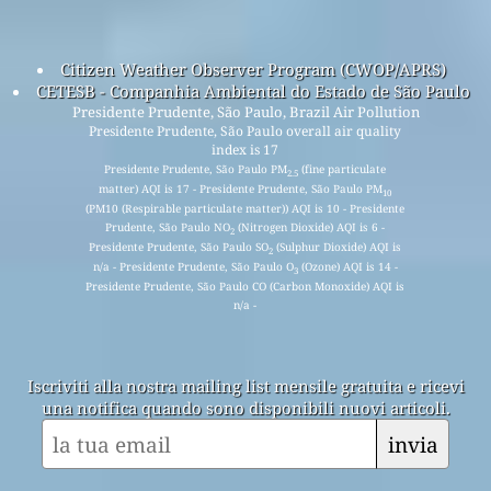
Citizen Weather Observer Program (CWOP/APRS)
CETESB - Companhia Ambiental do Estado de São Paulo
Presidente Prudente, São Paulo, Brazil Air Pollution
Presidente Prudente, São Paulo overall air quality
index is 17
Presidente Prudente, São Paulo PM
(fine particulate
2.5
matter) AQI is 17 - Presidente Prudente, São Paulo PM
10
(PM10 (Respirable particulate matter)) AQI is 10 - Presidente
Prudente, São Paulo NO
(Nitrogen Dioxide) AQI is 6 -
2
Presidente Prudente, São Paulo SO
(Sulphur Dioxide) AQI is
2
n/a - Presidente Prudente, São Paulo O
(Ozone) AQI is 14 -
3
Presidente Prudente, São Paulo CO (Carbon Monoxide) AQI is
n/a -
Iscriviti alla nostra mailing list mensile gratuita e ricevi
una notifica quando sono disponibili nuovi articoli.
invia