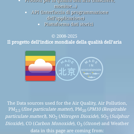
Prodotti per la qualità dell'aria (maschere,
monitor...)
API (interfaccia di programmazione
dell'applicazione)
Piattaforma dati storici
© 2008-2025
Il progetto dell’indice mondiale della qualità dell’aria
The Data sources used for the Air Quality, Air Pollution,
PM
(
fine particulate matter
), PM
(
PM10 (Respirable
2.5
10
particulate matter)
), NO
(
Nitrogen Dioxide
), SO
(
Sulphur
2
2
Dioxide
), CO (
Carbon Monoxide
), O
(
Ozone
) and Weather
3
data in this page are coming from: