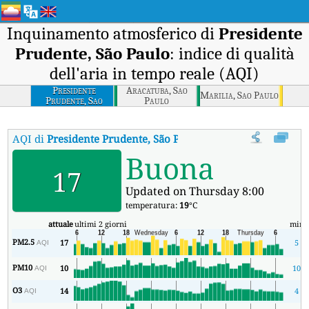
Inquinamento atmosferico di
Presidente
Prudente, São Paulo
: indice di qualità
dell'aria in tempo reale (AQI)
Presidente
Aracatuba, Sao
Marilia, Sao Paulo
Prudente, Sao
Paulo
Paulo
AQI di
Presidente Prudente, São Paulo
:
Indice di qualità dell'ari
Buona
17
Updated on Thursday 8:00
temperatura:
19
°C
attuale
ultimi 2 giorni
min
PM2.5
17
5
AQI
PM10
10
10
AQI
O3
14
4
AQI