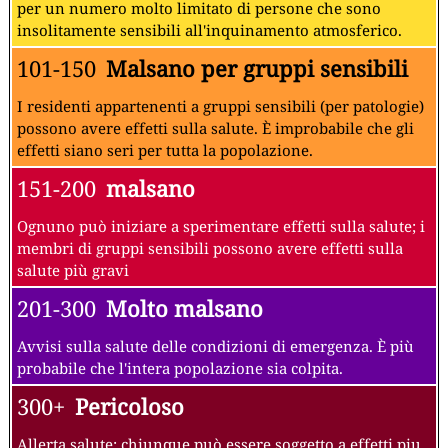
per un numero molto limitato di persone che sono
insolitamente sensibili all'inquinamento atmosferico.
101-150
Malsano per gruppi sensibili
I residenti appartenenti a gruppi sensibili (per patologie)
possono avere effetti sulla salute. È improbabile che gli
effetti siano seri per tutta la popolazione.
151-200
malsano
Ognuno può iniziare a sperimentare effetti sulla salute; i
membri di gruppi sensibili possono avere effetti sulla
salute più gravi
201-300
Molto malsano
Avvisi sulla salute delle condizioni di emergenza. È più
probabile che l'intera popolazione sia colpita.
300+
Pericoloso
Allerta salute: chiunque può essere soggetto a effetti piu