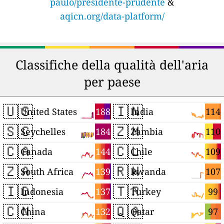
paulo/presidente-prudente
&
aqicn.org/data-platform/
Classifiche della qualità dell'aria
per paese
🇺🇸
🇮🇳
188
114
United States
India
🇸🇨
🇿🇲
184
110
Seychelles
Zambia
🇨🇦
🇨🇱
144
109
Canada
Chile
🇿🇦
🇷🇼
139
107
South Africa
Rwanda
🇮🇩
🇹🇷
137
99
Indonesia
Turkey
🇨🇳
🇶🇦
132
97
China
Qatar