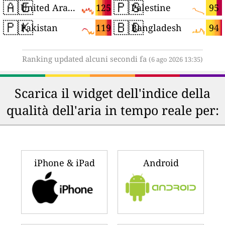
🇦🇪
🇵🇸
125
95
United Arab Emirates
Palestine
🇵🇰
🇧🇩
119
94
Pakistan
Bangladesh
Ranking updated alcuni secondi fa
(6 ago 2026 13:35)
Scarica il widget dell'indice della
qualità dell'aria in tempo reale per:
iPhone & iPad
Android