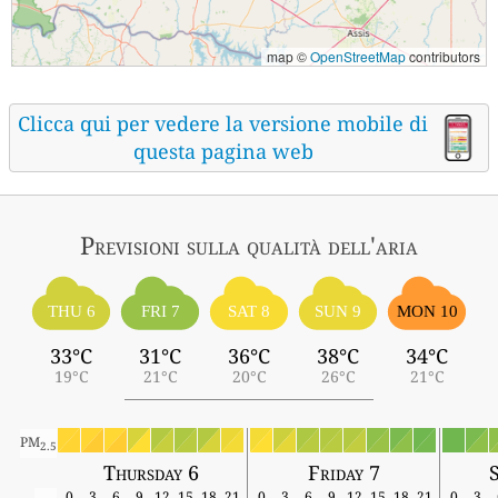
map ©
OpenStreetMap
contributors
Clicca qui per vedere la versione mobile di
questa pagina web
Previsioni sulla qualità dell'aria
THU 6
FRI 7
SAT 8
SUN 9
MON 10
33°C
31°C
36°C
38°C
34°C
19°C
21°C
20°C
26°C
21°C
PM
2.5
Thursday 6
Friday 7
0
3
6
9
12
15
18
21
0
3
6
9
12
15
18
21
0
3