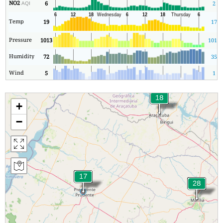
NO2
6
2
AQI
Temp
19
17
Pressure
1013
1012
Humidity
72
35
Wind
5
1
+
−