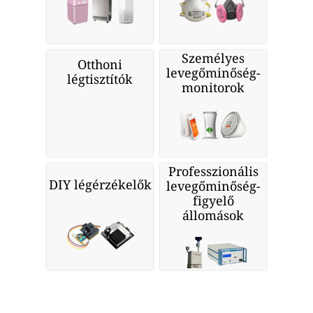
Személyes
Otthoni
levegőminőség-
légtisztítók
monitorok
Professzionális
DIY légérzékelők
levegőminőség-
figyelő
állomások