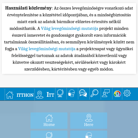
Használati közlemény
: Az összes levegőminőségre vonatkozó adat
érvénytelenítése a közzététel időpontjában, és a minőségbiztosítás
miatt ezek az adatok bármikor előzetes értesítés nélkül
módosíthatók. A
Világ levegőminőségi mutatója
projekt minden
ésszerű ismeretet és gondosságot gyakorolt ezen információk
tartalmának összeállításában, és semmilyen körülmények között nem
fogja a
Világ levegőminőségi mutatója
a projektcsapat vagy ügynökei
felelősséggel tartoznak az adatok átadásából közvetlenül vagy
közvetve okozott veszteségekért, sérülésekért vagy károkért
szerződésben, kártérítésben vagy egyéb módon.
itthon
Itt
Home
Here