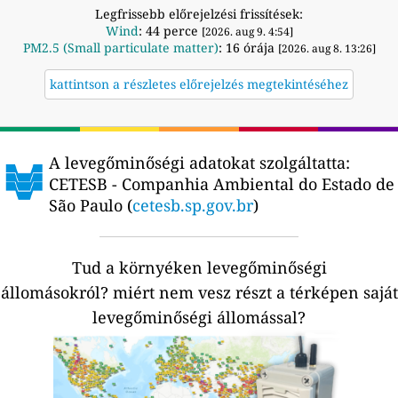
Legfrissebb előrejelzési frissítések:
Wind
: 44 perce
[2026. aug 9. 4:54]
PM2.5 (Small particulate matter)
: 16 órája
[2026. aug 8. 13:26]
kattintson a részletes előrejelzés megtekintéséhez
A levegőminőségi adatokat szolgáltatta:
CETESB - Companhia Ambiental do Estado de
São Paulo (
cetesb.sp.gov.br
)
Tud a környéken levegőminőségi
állomásokról?
miért nem vesz részt a térképen saját
levegőminőségi állomással?