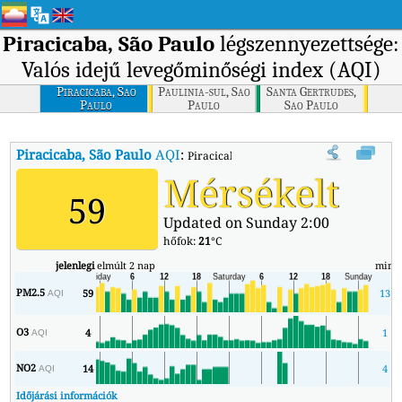
Piracicaba, São Paulo
légszennyezettsége:
Valós idejű levegőminőségi index (AQI)
Piracicaba, Sao
Paulinia-sul, Sao
Santa Gertrudes,
Paulo
Paulo
Sao Paulo
Piracicaba, São Paulo
AQI
:
Piracicaba, São Paulo valós idejű levegőm
Mérsékelt
59
Updated on Sunday 2:00
hőfok:
21
°C
jelenlegi
elmúlt 2 nap
min
PM2.5
59
13
AQI
O3
4
1
AQI
NO2
14
4
AQI
Időjárási információk