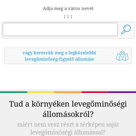
Adja meg a város nevét
↓ ↓ ↓
vagy keressük meg a legközelebbi
levegőminőség-figyelő állomást
Tud a környéken levegőminőségi
állomásokról?
miért nem vesz részt a térképen saját
levegőminőségi állomással?