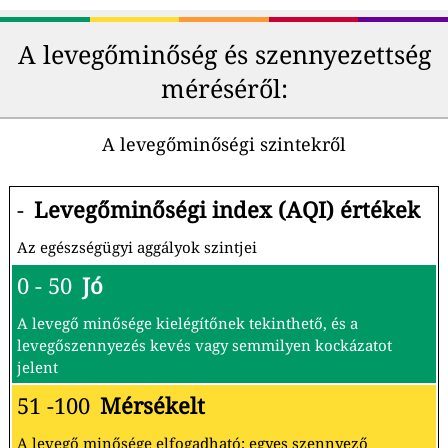
A levegőminőség és szennyezettség
méréséről:
A levegőminőségi szintekről
-
Levegőminőségi index (AQI) értékek
Az egészségügyi aggályok szintjei
0 - 50
Jó
A levegő minősége kielégítőnek tekinthető, és a
levegőszennyezés kevés vagy semmilyen kockázatot
jelent
51 -100
Mérsékelt
A levegő minősége elfogadható; egyes szennyező