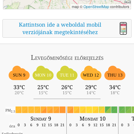
map ©
OpenStreetMap
contributors
Kattintson ide a weboldal mobil
verziójának megtekintéséhez
Levegőminőségi előrejelzés
SUN 9
MON 10
TUE 11
WED 12
THU 13
33°C
25°C
26°C
29°C
34°C
20°C
15°C
15°C
14°C
18°C
PM
2.5
Sunday 9
Monday 10
T
0
3
6
9
12
15
18
21
0
3
6
9
12
15
18
21
0
3
óra
Szélsebesség