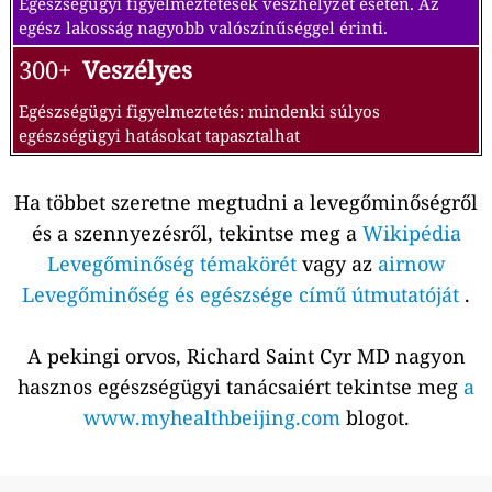
Egészségügyi figyelmeztetések vészhelyzet esetén. Az
egész lakosság nagyobb valószínűséggel érinti.
300+
Veszélyes
Egészségügyi figyelmeztetés: mindenki súlyos
egészségügyi hatásokat tapasztalhat
Ha többet szeretne megtudni a levegőminőségről
és a szennyezésről, tekintse meg a
Wikipédia
Levegőminőség témakörét
vagy az
airnow
Levegőminőség és egészsége című útmutatóját
.
A pekingi orvos, Richard Saint Cyr MD nagyon
hasznos egészségügyi tanácsaiért tekintse meg
a
www.myhealthbeijing.com
blogot.