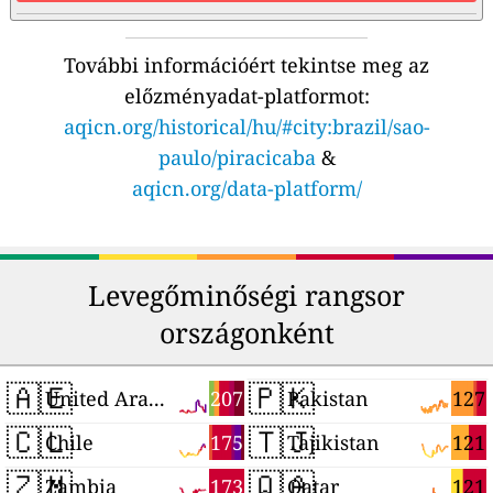
További információért tekintse meg az
előzményadat-platformot:
aqicn.org/historical/hu/#city:brazil/sao-
paulo/piracicaba
&
aqicn.org/data-platform/
Levegőminőségi rangsor
országonként
🇦🇪
🇵🇰
207
127
United Arab Emirates
Pakistan
🇨🇱
🇹🇯
175
121
Chile
Tajikistan
🇿🇲
🇶🇦
173
121
Zambia
Qatar