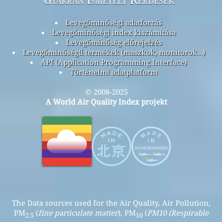
Levegőminőségi adatforrás
Levegőminőségi index kiszámítása
Levegőminőség előrejelzés
Levegőminőségű termékek (maszkok, monitorok…)
API (Application Programming Interface)
Történelmi adatplatform
© 2008-2025
A World Air Quality Index projekt
The Data sources used for the Air Quality, Air Pollution,
PM
(
fine particulate matter
), PM
(
PM10 (Respirable
2.5
10