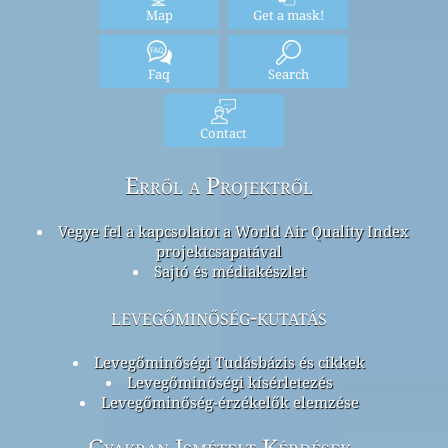
Map
Get a mask!
Faq
Search
Contact
Erről a Projektről
Vegye fel a kapcsolatot a World Air Quality Index
projektcsapatával
Sajtó és médiakészlet
levegőminőség-kutatás
Levegőminőségi Tudásbázis és cikkek
Levegőminőségi kísérletezés
Levegőminőség-érzékelők elemzése
Gyakran Ismételt Kérdések