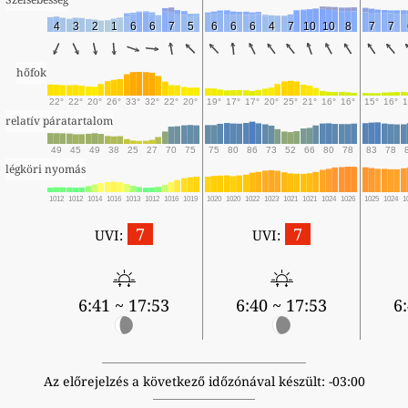
4
3
2
1
6
6
7
5
6
6
6
4
7
10
10
8
7
7
hőfok
22°
22°
20°
26°
33°
32°
22°
20°
19°
17°
17°
20°
25°
21°
16°
16°
15°
16°
1
relatív páratartalom
49
45
49
38
25
27
70
75
75
80
86
73
52
66
80
78
83
78
légköri nyomás
1012
1012
1014
1016
1013
1012
1016
1019
1020
1020
1022
1023
1021
1021
1024
1026
1025
1024
1
7
7
UVI:
UVI:
6:41 ~ 17:53
6:40 ~ 17:53
6
Az előrejelzés a következő időzónával készült: -03:00