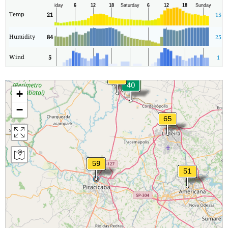
Temp
21
15
Humidity
84
25
Wind
5
1
+
−