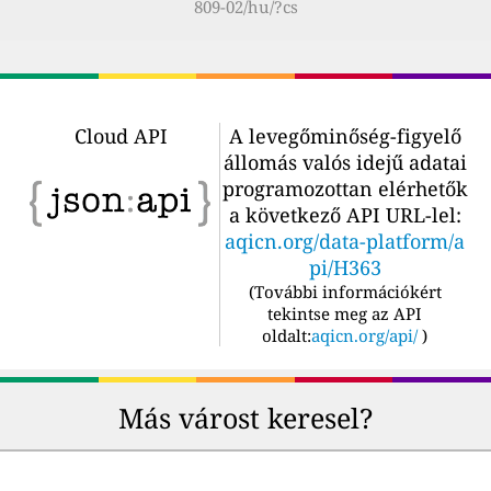
809-02/hu/?cs
Cloud API
A levegőminőség-figyelő
állomás valós idejű adatai
programozottan elérhetők
a következő API URL-lel:
aqicn.org/data-platform/a
pi/H363
(
További információkért
tekintse meg az API
oldalt:
aqicn.org/api/
)
Más várost keresel?