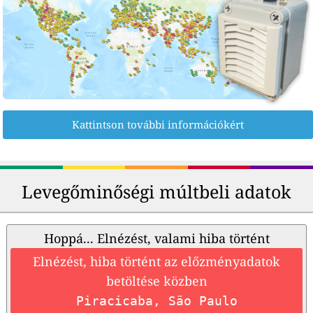
Kattintson további információkért
Levegőminőségi múltbeli adatok
Hoppá... Elnézést, valami hiba történt
Elnézést, hiba történt az előzményadatok
betöltése közben
Piracicaba, São Paulo