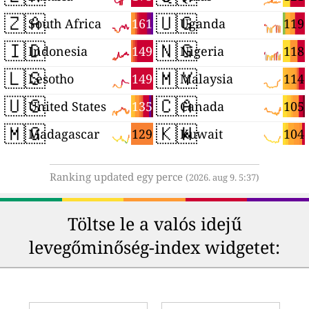
🇿🇦
🇺🇬
161
119
South Africa
Uganda
🇮🇩
🇳🇬
149
118
Indonesia
Nigeria
🇱🇸
🇲🇾
149
114
Lesotho
Malaysia
🇺🇸
🇨🇦
135
105
United States
Canada
🇲🇬
🇰🇼
129
104
Madagascar
Kuwait
Ranking updated egy perce
(2026. aug 9. 5:37)
Töltse le a valós idejű
levegőminőség-index widgetet: