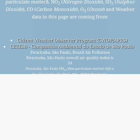
particulate matter)
), NO
(
Nitrogen Dioxide
), SO
(
Sulphur
2
2
Dioxide
), CO (
Carbon Monoxide
), O
(
Ozone
) and Weather
3
data in this page are coming from:
Citizen Weather Observer Program (CWOP/APRS)
CETESB - Companhia Ambiental do Estado de São Paulo
Piracicaba, São Paulo, Brazil Air Pollution
Piracicaba, São Paulo overall air quality index is
59
Piracicaba, São Paulo PM
(fine particulate matter) AQI is
2.5
59 - Piracicaba, São Paulo PM
(PM10 (Respirable
10
particulate matter)) AQI is n/a - Piracicaba, São Paulo NO
2
(Nitrogen Dioxide) AQI is 14 - Piracicaba, São Paulo SO
2
(Sulphur Dioxide) AQI is n/a - Piracicaba, São Paulo O
3
(Ozone) AQI is 4 - Piracicaba, São Paulo CO (Carbon
Monoxide) AQI is n/a -
Iratkozzon fel ingyenes havi levelezőlistánkra, és kap
értesítést, ha új cikkek állnak rendelkezésre.