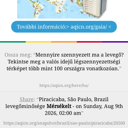
További információ:
> aqicn.org/gaia/ <
Ossza meg: “
Mennyire szennyezett ma a levegő?
Tekintse meg a valós idejű légszennyezettségi
térképet több mint 100 országra vonatkozóan.
”
https://aqicn.org/here/hu/
Share
: “
Piracicaba, São Paulo, Brazil
levegőminősége
Mérsékelt
- on Sunday, Aug 9th
2026, 02:00 am
”
https://aqicn.org/snapshot/brazil/sao-paulo/piracicaba/20260