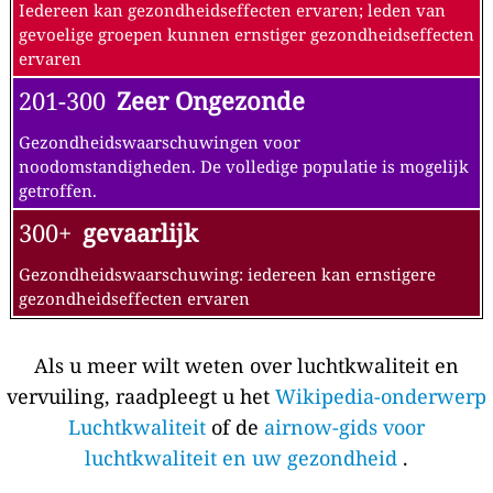
Iedereen kan gezondheidseffecten ervaren; leden van
gevoelige groepen kunnen ernstiger gezondheidseffecten
ervaren
201-300
Zeer Ongezonde
Gezondheidswaarschuwingen voor
noodomstandigheden. De volledige populatie is mogelijk
getroffen.
300+
gevaarlijk
Gezondheidswaarschuwing: iedereen kan ernstigere
gezondheidseffecten ervaren
Als u meer wilt weten over luchtkwaliteit en
vervuiling, raadpleegt u het
Wikipedia-onderwerp
Luchtkwaliteit
of de
airnow-gids voor
luchtkwaliteit en uw gezondheid
.