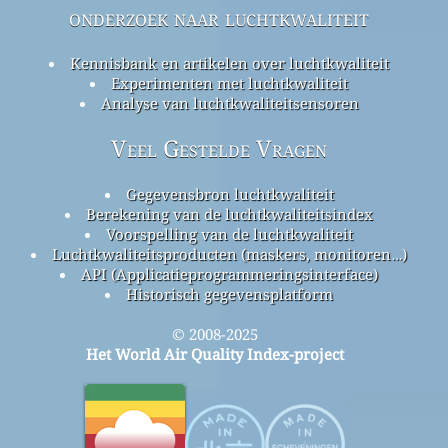
onderzoek naar luchtkwaliteit
Kennisbank en artikelen over luchtkwaliteit
Experimenten met luchtkwaliteit
Analyse van luchtkwaliteitsensoren
Veel Gestelde Vragen
Gegevensbron luchtkwaliteit
Berekening van de luchtkwaliteitsindex
Voorspelling van de luchtkwaliteit
Luchtkwaliteitsproducten (maskers, monitoren…)
API (Applicatieprogrammeringsinterface)
Historisch gegevensplatform
© 2008-2025
Het World Air Quality Index-project