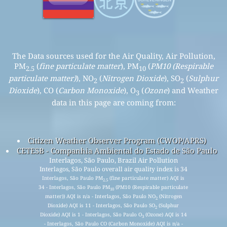
The Data sources used for the Air Quality, Air Pollution,
PM
(
fine particulate matter
), PM
(
PM10 (Respirable
2.5
10
particulate matter)
), NO
(
Nitrogen Dioxide
), SO
(
Sulphur
2
2
Dioxide
), CO (
Carbon Monoxide
), O
(
Ozone
) and Weather
3
data in this page are coming from:
Citizen Weather Observer Program (CWOP/APRS)
CETESB - Companhia Ambiental do Estado de São Paulo
Interlagos, São Paulo, Brazil Air Pollution
Interlagos, São Paulo overall air quality index is 34
Interlagos, São Paulo PM
(fine particulate matter) AQI is
2.5
34 - Interlagos, São Paulo PM
(PM10 (Respirable particulate
10
matter)) AQI is n/a - Interlagos, São Paulo NO
(Nitrogen
2
Dioxide) AQI is 11 - Interlagos, São Paulo SO
(Sulphur
2
Dioxide) AQI is 1 - Interlagos, São Paulo O
(Ozone) AQI is 14
3
- Interlagos, São Paulo CO (Carbon Monoxide) AQI is n/a -