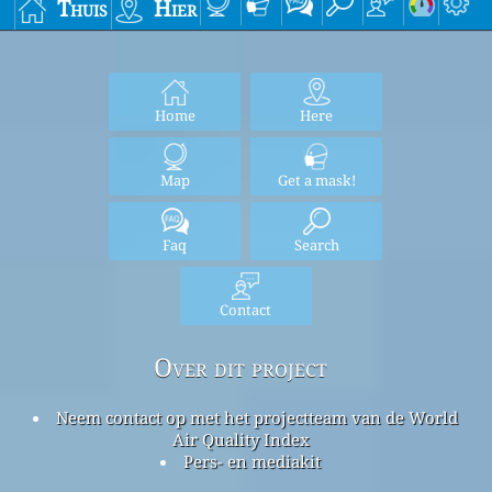
Thuis
Hier
Home
Here
Map
Get a mask!
Faq
Search
Contact
Over dit project
Neem contact op met het projectteam van de World
Air Quality Index
Pers- en mediakit