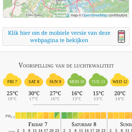
map ©
OpenStreetMap
contributors
Klik hier om de mobiele versie van deze
webpagina te bekijken
Voorspelling van de luchtkwaliteit
FRI 7
SAT 8
SUN 9
MON 10
TUE 11
WED 12
25°C
30°C
27°C
16°C
15°C
20°C
18°C
17°C
16°C
13°C
13°C
14°C
PM
2.5
Friday 7
Saturday 8
Sund
2
5
8
11
14
17
20
23
2
5
8
11
14
17
20
23
2
5
8
11
uur