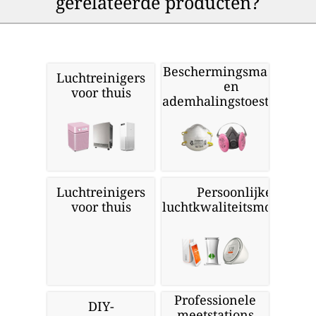
gerelateerde producten?
Beschermingsmaskers
Luchtreinigers
en
voor thuis
ademhalingstoestellen
Luchtreinigers
Persoonlijke
voor thuis
luchtkwaliteitsmonitors
Professionele
DIY-
meetstations