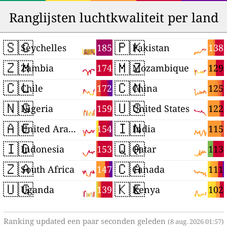
Ranglijsten luchtkwaliteit per land
🇸🇨
🇵🇰
185
138
Seychelles
Pakistan
🇿🇲
🇲🇿
174
129
Zambia
Mozambique
🇨🇱
🇨🇳
172
125
Chile
China
🇳🇬
🇺🇸
159
122
Nigeria
United States
🇦🇪
🇮🇳
154
115
United Arab Emirates
India
🇮🇩
🇶🇦
153
113
Indonesia
Qatar
🇿🇦
🇨🇦
147
111
South Africa
Canada
🇺🇬
🇰🇪
139
102
Uganda
Kenya
Ranking updated een paar seconden geleden
(8 aug. 2026 01:57)