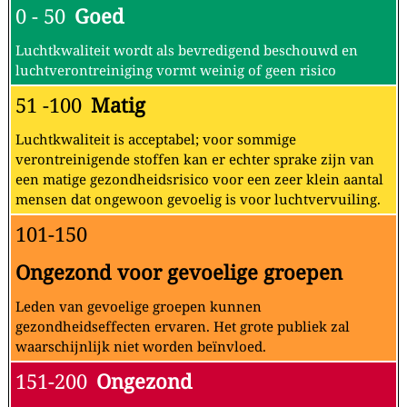
0 - 50
Goed
Luchtkwaliteit wordt als bevredigend beschouwd en
luchtverontreiniging vormt weinig of geen risico
51 -100
Matig
Luchtkwaliteit is acceptabel; voor sommige
verontreinigende stoffen kan er echter sprake zijn van
een matige gezondheidsrisico voor een zeer klein aantal
mensen dat ongewoon gevoelig is voor luchtvervuiling.
101-150
Ongezond voor gevoelige groepen
Leden van gevoelige groepen kunnen
gezondheidseffecten ervaren. Het grote publiek zal
waarschijnlijk niet worden beïnvloed.
151-200
Ongezond