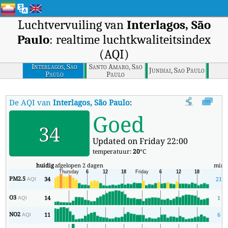
Luchtvervuiling van
Interlagos, São
Paulo
: realtime luchtkwaliteitsindex
(AQI)
Interlagos, Sao
Santo Amaro, Sao
Jundiai, Sao Paulo
Paulo
Paulo
De AQI van
Interlagos, São Paulo
:
De realtime luchtkwaliteitsindex
Goed
34
Updated on Friday 22:00
temperatuur:
20
°C
huidig
afgelopen 2 dagen
min
PM2.5
34
21
AQI
O3
14
1
AQI
NO2
11
6
AQI