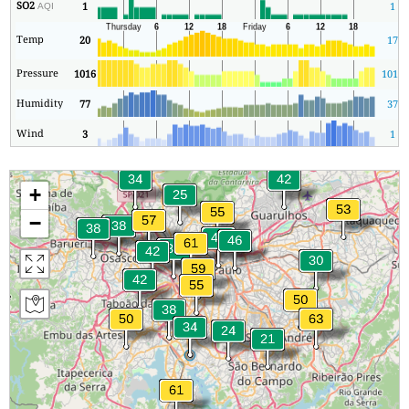
SO2
1
1
AQI
Temp
20
17
Pressure
1016
1012
Humidity
77
37
Wind
3
1
+
−