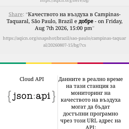
https://aqicn.org/here/bg/
Share
: “
Качеството на въздуха в Campinas-
Taquaral, São Paulo, Brazil е
добре
- on Friday,
Aug 7th 2026, 15:00 pm
”
https://aqicn.org/snapshot/brazil/sao-paulo/campinas-taquar
al/20260807-15/bg/?cs
Cloud API
Данните в реално време
на тази станция за
мониторинг на
качеството на въздуха
могат да бъдат
достъпни програмно
чрез този URL адрес на
API: