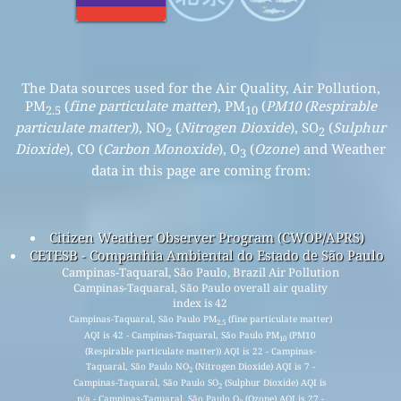
The Data sources used for the Air Quality, Air Pollution,
PM
(
fine particulate matter
), PM
(
PM10 (Respirable
2.5
10
particulate matter)
), NO
(
Nitrogen Dioxide
), SO
(
Sulphur
2
2
Dioxide
), CO (
Carbon Monoxide
), O
(
Ozone
) and Weather
3
data in this page are coming from:
Citizen Weather Observer Program (CWOP/APRS)
CETESB - Companhia Ambiental do Estado de São Paulo
Campinas-Taquaral, São Paulo, Brazil Air Pollution
Campinas-Taquaral, São Paulo overall air quality
index is 42
Campinas-Taquaral, São Paulo PM
(fine particulate matter)
2.5
AQI is 42 - Campinas-Taquaral, São Paulo PM
(PM10
10
(Respirable particulate matter)) AQI is 22 - Campinas-
Taquaral, São Paulo NO
(Nitrogen Dioxide) AQI is 7 -
2
Campinas-Taquaral, São Paulo SO
(Sulphur Dioxide) AQI is
2
n/a - Campinas-Taquaral, São Paulo O
(Ozone) AQI is 27 -