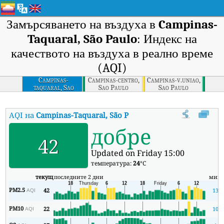
Замърсяването на въздуха в
Campinas-
Taquaral, São Paulo
: Индекс на
качеството на въздуха в реално време
(AQI)
Campinas-
Campinas-centro,
Campinas-v.uniao,
taquaral, Sao
Sao Paulo
Sao Paulo
Paulo
AQI на
Campinas-Taquaral, São Paulo
:
Индекс на качеството на 
добре
42
Updated on Friday 15:00
температура:
24
°C
текущ
последните 2 дни
мин
PM2.5
42
13
AQI
PM10
22
10
AQI