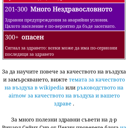
201-300
Много Нездравословното
Здравни предупреждения за аварийни условия.
Цялото население е по-вероятно да бъде засегнато.
300+
опасен
Сигнал за здравето: всеки може да има по-сериозни
последици за здравето
За да научите повече за качеството на въздуха
и замърсяването, вижте
темата за качеството
на въздуха в wikipedia
или
ръководството на
airnow за качеството на въздуха и вашето
здраве
.
За много полезни здравни съвети на д-р
Ричард Сейнт Сир от Пекин проверете блога
на