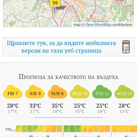
map ©
OpenStreetMap
contributors
Щракнете тук, за да видите мобилната
версия на тази уеб страница
Прогноза за качеството на въздуха
FRI 7
SAT 8
SUN 9
MON 10
TUE 11
WED 12
28°C
33°C
35°C
25°C
25°C
28°C
17°C
17°C
18°C
15°C
14°C
15°C
PM
2.5