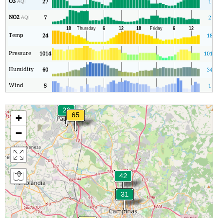
O3
27
1
AQI
NO2
7
2
AQI
Temp
24
18
Pressure
1014
1011
Humidity
60
34
Wind
5
1
+
−