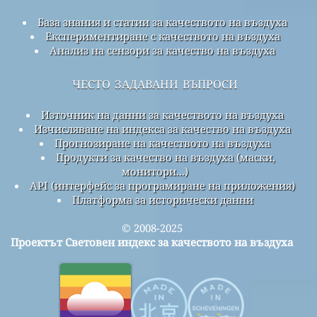
База знания и статии за качеството на въздуха
Експериментиране с качеството на въздуха
Анализ на сензори за качество на въздуха
често задавани въпроси
Източник на данни за качеството на въздуха
Изчисляване на индекса за качество на въздуха
Прогнозиране на качеството на въздуха
Продукти за качество на въздуха (маски,
монитори...)
API (интерфейс за програмиране на приложения)
Платформа за исторически данни
© 2008-2025
Проектът Световен индекс за качеството на въздуха