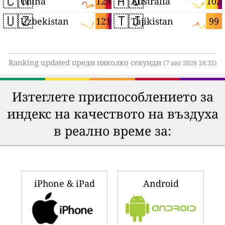
🇨🇳
🇦🇺
129
102
China
Australia
🇺🇿
🇹🇯
121
99
Uzbekistan
Tajikistan
Ranking updated преди няколко секунди
(7 авг 2026 18:35)
Изтеглете приспособлението за
индекс на качеството на въздуха
в реално време за:
iPhone & iPad
Android