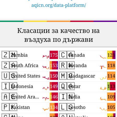
aqicn.org/data-platform/
Класации за качество на
въздуха по държави
🇿🇲
🇨🇦
175
121
Zambia
Canada
🇿🇦
🇷🇼
153
118
South Africa
Rwanda
🇺🇸
🇲🇬
150
114
United States
Madagascar
🇮🇩
🇶🇦
149
113
Indonesia
Qatar
🇦🇪
🇮🇳
146
109
United Arab Emirates
India
🇵🇰
🇱🇸
134
105
Pakistan
Lesotho