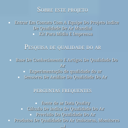
Sobre este projeto
Entrar Em Contato Com A Equipe Do Projeto índice
De Qualidade De Ar Mundial
Kit Para Mídia E Imprensa
Pesquisa de qualidade do ar
Base De Conhecimento E Artigos De Qualidade Do
Ar
Experimentação de qualidade do ar
Sensores De Análise Da Qualidade Do Ar
perguntas frequentes
fonte de ar Data Quality
Cálculo De índice De Qualidade Do Ar
Previsão Da Qualidade Do Ar
Produtos De Qualidade Do Ar (máscaras, Monitores
...)