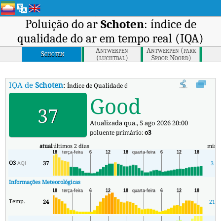
Poluição do ar
Schoten
: índice de
qualidade do ar em tempo real (IQA)
Antwerpen
Antwerpen (park
Schoten
(luchtbal)
Spoor Noord)
IQA de
Schoten
:
Índice de Qualidade do Ar (IQA) em tempo real em Scho
Good
37
Atualizada qua., 5 ago 2026 20:00
poluente primário:
o3
atual
últimos 2 dias
min
O3
37
3
AQI
Informações Meteorológicas
Temp.
24
21