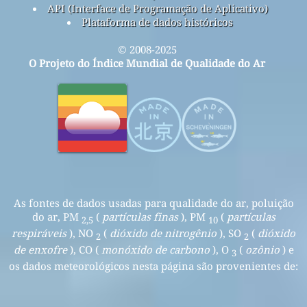
API (Interface de Programação de Aplicativo)
Plataforma de dados históricos
© 2008-2025
O Projeto do Índice Mundial de Qualidade do Ar
As fontes de dados usadas para qualidade do ar, poluição
do ar, PM
(
partículas finas
), PM
(
partículas
2,5
10
respiráveis
), NO
(
dióxido de nitrogênio
), SO
(
dióxido
2
2
de enxofre
), CO (
monóxido de carbono
), O
(
ozônio
) e
3
os dados meteorológicos nesta página são provenientes de: