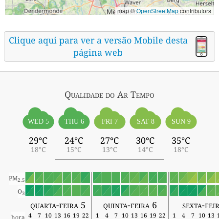
map ©
OpenStreetMap
contributors
Clique aqui para ver a versão Mobile desta
página web
Qualidade do Ar
Tempo
WED 5
THU 6
FRI 7
SAT 8
SUN 9
29°C
24°C
27°C
30°C
35°C
18°C
15°C
13°C
14°C
18°C
PM
2.5
O
3
quarta-feira 5
quinta-feira 6
sexta-fei
4
7
10
13
16
19
22
1
4
7
10
13
16
19
22
1
4
7
10
13
hora