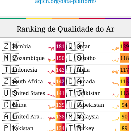
aqicn.org/data-platform/
Ranking de Qualidade do Ar
🇿🇲
🇶🇦
181
129
Zambia
Qatar
🇲🇿
🇱🇸
150
118
Mozambique
Lesotho
🇮🇩
🇮🇳
143
117
Indonesia
India
🇿🇦
🇨🇦
142
115
South Africa
Canada
🇺🇸
🇹🇯
141
113
United States
Tajikistan
🇨🇳
🇺🇿
139
94
China
Uzbekistan
🇦🇪
🇲🇾
138
90
United Arab Emirates
Malaysia
🇵🇰
🇹🇷
134
89
Pakistan
Turkey