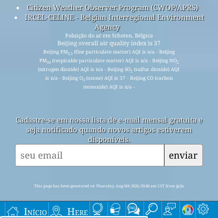
Citizen Weather Observer Program (CWOP/APRS)
IRCEL-CELINE - Belgian Interregional Environment
Agency
Poluição do ar em Schoten, Bélgica
Beijing overall air quality index is 37
Beijing PM
(fine particulate matter) AQI is n/a - Beijing
2.5
PM
(respirable particulate matter) AQI is n/a - Beijing NO
10
2
(nitrogen dioxide) AQI is n/a - Beijing SO
(sulfur dioxide) AQI
2
is n/a - Beijing O
(ozone) AQI is 37 - Beijing CO (carbon
3
monoxide) AQI is n/a -
Cadastre-se em nossa lista de e-mail mensal gratuita e
seja notificado quando novos artigos estiverem
disponíveis.
enviar
This page has been generated on Thursday, Aug 6th 2026, 03:46 am CST from jp2n
Início
Here