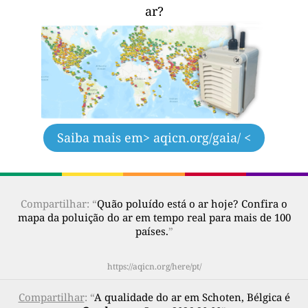
ar?
Saiba mais em
> aqicn.org/gaia/ <
Compartilhar: “
Quão poluído está o ar hoje? Confira o
mapa da poluição do ar em tempo real para mais de 100
países.
”
https://aqicn.org/here/pt/
Compartilhar
: “
A qualidade do ar em Schoten, Bélgica é