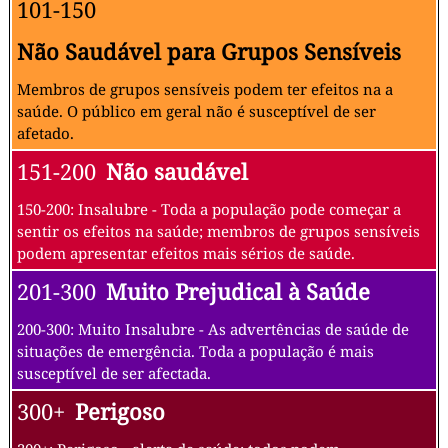
101-150
Não Saudável para Grupos Sensíveis
Membros de grupos sensíveis podem ter efeitos na a
saúde. O público em geral não é susceptível de ser
afetado.
151-200
Não saudável
150-200: Insalubre - Toda a população pode começar a
sentir os efeitos na saúde; membros de grupos sensíveis
podem apresentar efeitos mais sérios de saúde.
201-300
Muito Prejudical à Saúde
200-300: Muito Insalubre - As advertências de saúde de
situações de emergência. Toda a população é mais
susceptível de ser afectada.
300+
Perigoso