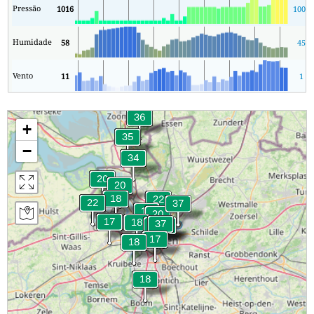
Pressão
1016
1009
Humidade
58
45
Vento
11
1
+
−