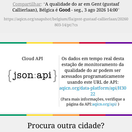
Compartilhar
: “
A qualidade do ar em Gent (gustaaf
Callierlaan), Bélgica é
Good
- seg., 3 ago 2026 14:00
”
https://aqicn.org/snapshot/belgium/fla/gent-gustaaf-callierlaan/20260
803-14/pt/?cs
Cloud API
Os dados em tempo real desta
estação de monitoramento da
qualidade do ar podem ser
acessados programaticamente
usando este URL de API:
aqicn.org/data-platform/api/H30
22
(
Para mais informações, verifique a
página da API:
aqicn.org/api/
)
Procura outra cidade?