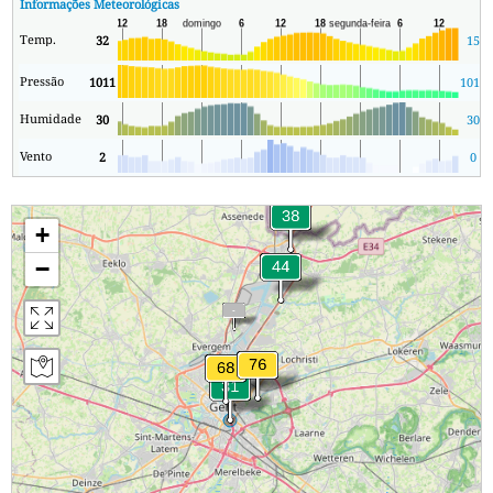
Informações Meteorológicas
Temp.
32
15
Pressão
1011
1011
Humidade
30
30
Vento
2
0
+
−