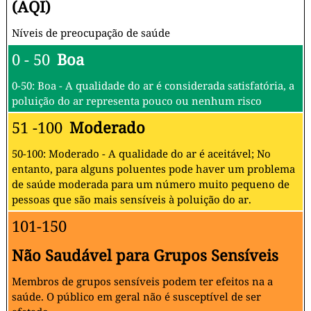
(AQI)
Níveis de preocupação de saúde
0 - 50
Boa
0-50: Boa - A qualidade do ar é considerada satisfatória, a
poluição do ar representa pouco ou nenhum risco
51 -100
Moderado
50-100: Moderado - A qualidade do ar é aceitável; No
entanto, para alguns poluentes pode haver um problema
de saúde moderada para um número muito pequeno de
pessoas que são mais sensíveis à poluição do ar.
101-150
Não Saudável para Grupos Sensíveis
Membros de grupos sensíveis podem ter efeitos na a
saúde. O público em geral não é susceptível de ser