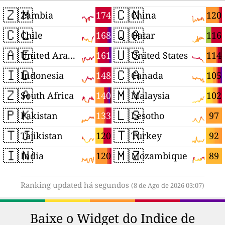
🇿🇲
🇨🇳
174
120
Zambia
China
🇨🇱
🇶🇦
168
116
Chile
Qatar
🇦🇪
🇺🇸
161
114
United Arab Emirates
United States
🇮🇩
🇨🇦
148
105
Indonesia
Canada
🇿🇦
🇲🇾
140
102
South Africa
Malaysia
🇵🇰
🇱🇸
133
97
Pakistan
Lesotho
🇹🇯
🇹🇷
120
92
Tajikistan
Turkey
🇮🇳
🇲🇿
120
89
India
Mozambique
Ranking updated há segundos
(8 de Ago de 2026 03:07)
Baixe o Widget do Indice de