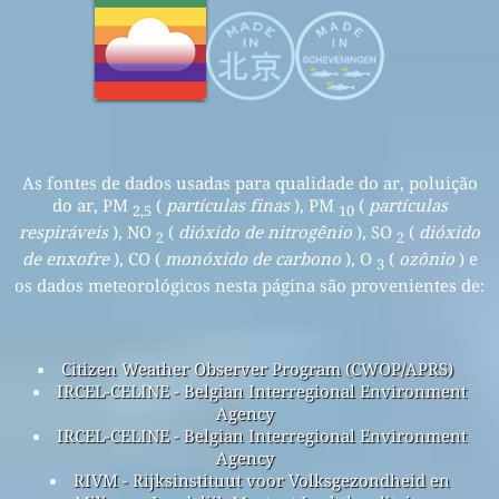
As fontes de dados usadas para qualidade do ar, poluição
do ar, PM
(
partículas finas
), PM
(
partículas
2,5
10
respiráveis
), NO
(
dióxido de nitrogênio
), SO
(
dióxido
2
2
de enxofre
), CO (
monóxido de carbono
), O
(
ozônio
) e
3
os dados meteorológicos nesta página são provenientes de:
Citizen Weather Observer Program (CWOP/APRS)
IRCEL-CELINE - Belgian Interregional Environment
Agency
IRCEL-CELINE - Belgian Interregional Environment
Agency
RIVM - Rijksinstituut voor Volksgezondheid en