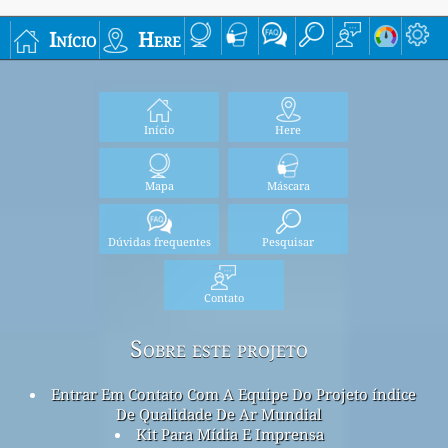
Início
Here
Início
Here
Mapa
Máscara
Dúvidas frequentes
Pesquisar
Contato
Sobre este projeto
Entrar Em Contato Com A Equipe Do Projeto índice
De Qualidade De Ar Mundial
Kit Para Mídia E Imprensa