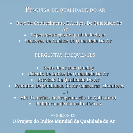
Pesquisa de qualidade do ar
Base De Conhecimento E Artigos De Qualidade Do
Ar
Experimentação de qualidade do ar
Sensores De Análise Da Qualidade Do Ar
perguntas frequentes
fonte de ar Data Quality
Cálculo De índice De Qualidade Do Ar
Previsão Da Qualidade Do Ar
Produtos De Qualidade Do Ar (máscaras, Monitores
...)
API (Interface de Programação de Aplicativo)
Plataforma de dados históricos
© 2008-2025
O Projeto do Índice Mundial de Qualidade do Ar