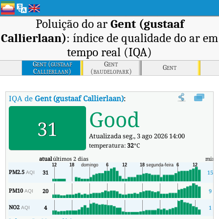
Poluição do ar
Gent (gustaaf
Callierlaan)
: índice de qualidade do ar em
tempo real (IQA)
Gent (gustaaf
Gent
Gent
Callierlaan)
(baudelopark)
IQA de
Gent (gustaaf Callierlaan)
:
Índice de Qualidade do Ar (IQA) 
Good
31
Atualizada seg., 3 ago 2026 14:00
temperatura:
32
°C
atual
últimos 2 dias
min
PM2.5
31
15
AQI
PM10
20
9
AQI
NO2
4
1
AQI