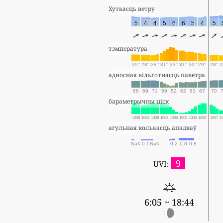
Хуткасць ветру
5
4
4
5
6
6
5
4
5
тэмпература
29°
28°
28°
31°
33°
31°
30°
29°
28°
2
адносная вільготнасць паветра
68
69
71
59
52
62
63
67
70
бараметрычны ціск
1008
1008
1008
1008
1006
1005
1006
1008
1007
1
агульная колькасць ападкаў
NaN
0.1
NaN
0.2
0.8
0.8
9
UVI:
6:05 ~ 18:44