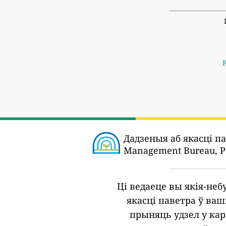
P
Дадзеныя аб якасці п
Management Bureau, Pol
Ці ведаеце вы якія-не
якасці паветра ў ва
прыняць удзел у кар