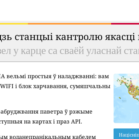
удзь станцыі кантролю якасці
ел у карце са сваёй уласнай ст
A вельмі простыя ў наладжванні: вам
у WIFI і блок харчавання, сумяшчальны
забруджвання паветра ў рэжыме
тупныя на картах і праз API.
Націсні
вым воданепранікальным кабелем